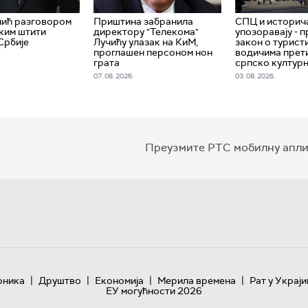
чић разговором
Приштина забранила
СПЦ и историч
ким штити
директору "Телекома"
упозоравају - 
Србије
Лучићу улазак на КиМ,
закон о турист
проглашен персоном нон
водичима прети
грата
српско култур
07. 08. 2026.
03. 08. 2026.
Преузмите РТС мобилну апли
|
|
|
|
оника
Друштво
Економија
Мерила времена
Рат у Украји
ЕУ могућности 2026