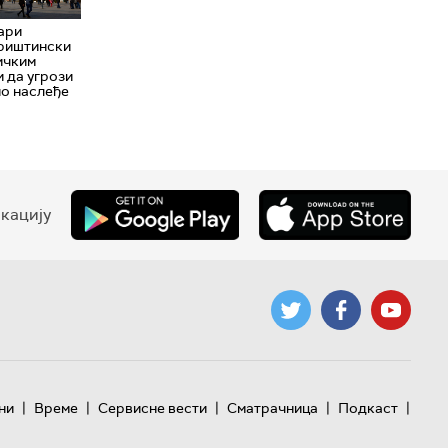
ари
приштински
ичким
 да угрози
но наслеђе
кацију
|
|
|
|
|
ни
Време
Сервисне вести
Сматрачница
Подкаст