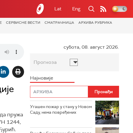
Lat
Eng
Е
СЕРВИСНЕ ВЕСТИ
СМАТРАЧНИЦА
АРХИВА РУБРИКА
субота, 08. август 2026.
Прогноза
Најновије
ције
Угашен пожар у стану у Новом
Саду, нема повређених
 да пружа
УН 1244,
Ђурић.