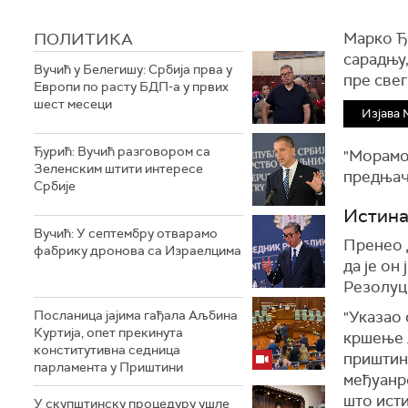
ПОЛИТИКА
Марко Ђу
сарадњу,
Вучић у Белегишу: Србија прва у
пре свег
Европи по расту БДП-а у првих
шест месеци
Изјава 
Ђурић: Вучић разговором са
"Морамо 
Зеленским штити интересе
предњачи
Србије
Истина
Вучић: У септембру отварамо
Пренео д
фабрику дронова са Израелцима
да је о
Резолуц
Посланица јајима гађала Аљбина
"Указао
Куртија, опет прекинута
кршење 
конститутивна седница
приштинс
парламента у Приштини
међуанро
што исти
У скупштинску процедуру ушле