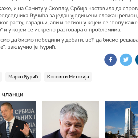
 каже, и на Самиту у Скопљу, Србија наставила да спро
редседника Вучића за један уједињени сложан регион
ог расту, сарадњи, али и регион у којем се "попу каже
" и у којем се искрено разговара о проблемима.
смо да бисмо победили у дебати, већ да бисмо решав
“, закључио је Ђурић.
Марко Ђурић
Косово и Метохија
 чланци