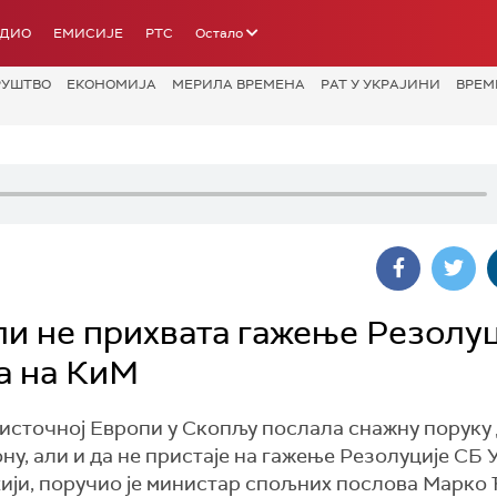
АДИО
ЕМИСИЈЕ
РТС
Остало
РУШТВО
ЕКОНОМИЈА
МЕРИЛА ВРЕМЕНА
РАТ У УКРАЈИНИ
ВРЕМ
али не прихвата гажење Резолу
а на КиМ
гоисточној Европи у Скопљу послала снажну поруку
ону, али и да не пристаје на гажење Резолуције СБ 
ији, поручио је министар спољних послова Марко 