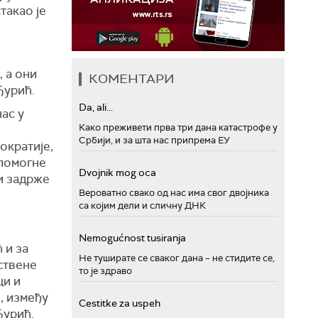
такао је
, а они
КОМЕНТАРИ
Ђурић.
Da, ali...
ас у
Како преживети прва три дана катастрофе у
Србији, и за шта нас припрема ЕУ
ократије,
 помогне
Dvojnik mog oca
ди задрже
Вероватно свако од нас има свог двојника
са којим дели и сличну ДНК
Nemogućnost tusiranja
 и за
Не туширате се сваког дана – не стидите се,
ствене
то је здраво
ци и
, између
Cestitke za uspeh
Ђурић.