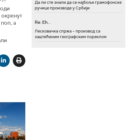
Да ли сте знали да се најбоље грамофонске
води
ручице производе у Србији
, окренут
 поп, а
Re: Eh...
Лесковачка спржа – производ са
заштићеним географским пореклом
али