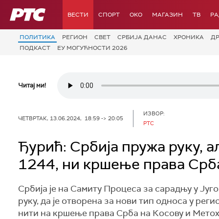
РТС
ВЕСТИ
СПОРТ
OKO
МАГАЗИН
ТВ
Р
ПОЛИТИКА
РЕГИОН
СВЕТ
СРБИЈА ДАНАС
ХРОНИКА
Д
ПОДКАСТ
ЕУ МОГУЋНОСТИ 2026
Читај ми!
ИЗВОР:
ЧЕТВРТАК, 13.06.2024, 18:59 -> 20:05
РТС
Ђурић: Србија пружа руку, 
1244, ни кршење права Срб
Србија је на Самиту Процеса за сарадњу у Ју
руку, да је отворена за нови тип односа у реги
нити на кршење права Срба на Косову и Метох