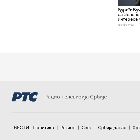
Ђурић: Ву
са Зеленс
интересе 
08. 08. 2026.
Радио Телевизија Србије
|
|
|
|
ВЕСТИ
Политика
Регион
Свет
Србија данас
Хр