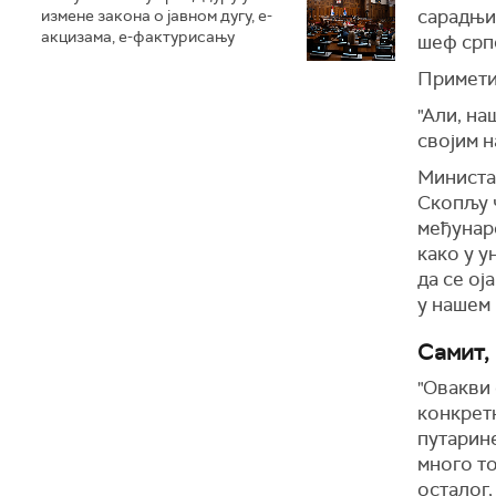
сарадњи,
измене закона о јавном дугу, е-
акцизама, е-фактурисању
шеф срп
Примети
"Али, на
својим н
Министар
Скопљу 
међунаро
како у у
да се ој
у нашем 
Самит,
"Овакви 
конкретн
путарине
много то
осталог,