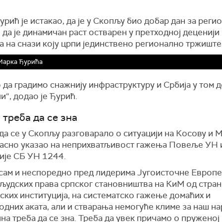
рић је истакао, да је у Скопљу био добар дан за реги
 да је динамичан раст остварен у претходној деценији
а на снази коју црпи јединствено регионално тржиште
Марка Ђурића
да градимо снажнију инфраструктуру и Србија у том 
“, додао је Ђурић.
 треба да се зна
а се у Скопљу разговарало о ситуацији на Косову и М
н јасно указао на неприхватљивост гажења Повеље УН
ије СБ УН 1244.
 сам и неспоредно пред лидерима Југоисточне Европе
људских права српског становништва на КиМ од стран
ких институција, на систематско гажење домаћих и
дних аката, али и стварања немогуће климе за наш на
на треба да се зна. Треба да увек причамо о пруженој