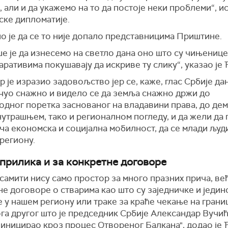
 али и да укажемо на то да постоје неки проблеми“, ис
ске дипломатије.
о је да се то није допало представницима Приштине.
ше је да изнесемо на светло дана оно што су чињенице
аративима покушавају да искриве ту слику“, указао је 
 је изразио задовољство јер се, каже, глас Србије дан
чуо снажно и видело се да земља снажно држи до
дног поретка заснованог на владавини права, до дем
нутрашњем, тако и регионалном погледу, и да жели да
ача економска и социјална мобилност, да се млади љу
региону.
 прилика и за конкретне договоре
самити нису само простор за много празних прича, већ
е договоре о стварима као што су заједничке и једин
 у нашем региону или траке за краће чекање на грани
га другог што је председник Србије Александар Вучић
 иницирао кроз процес Отвореног Балкана", додао је 