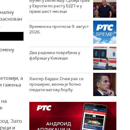
Вучић у Белегишу: Србија прва
у Европи по расту БДП-а у
првих шест месеци
оналну
 заснован
.
Временска прогноза 9. август
2026.
домену
Два радника повређена у
фабрици у Кикинди
етохији, а
Хантер Бајден: Очев рак се
 и гажења
проширио, веома је болно
гледати његову борбу
 на
е
род. Зато
 руци и