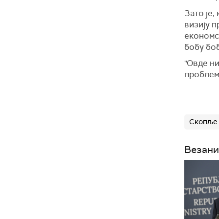
Зато је,
визију п
економск
бобу боб
"Овде ни
проблеме
Скопље
Везани