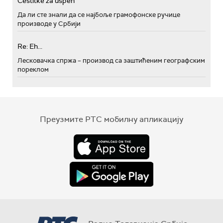
Cestitke za uspeh
Да ли сте знали да се најбоље грамофонске ручице
производе у Србији
Re: Eh...
Лесковачка спржа – производ са заштићеним географским
пореклом
Преузмите РТС мобилну апликацију