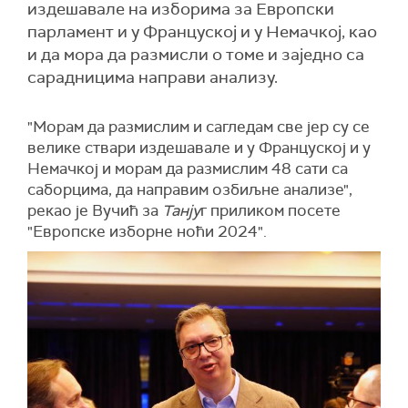
издешавале на изборима за Европски
парламент и у Француској и у Немачкој, као
и да мора да размисли о томе и заједно са
сарадницима направи анализу.
"Морам да размислим и сагледам све јер су се
велике ствари издешавале и у Француској и у
Немачкој и морам да размислим 48 сати са
саборцима, да направим озбиљне анализе",
рекао је Вучић за
Танју
г приликом посете
"Европске изборне ноћи 2024".