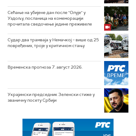
Сећање на убијене дан после "Олује" у
Уздољу, посланица на комеморацији
прочитала сведочење једине преживеле
Судар два трамваја у Немачкој – више од 25
повређених, троје у критичном стању
Временска прогноза 7. август 2026.
Украјински председник Зеленски стиже у
званичну посету Србији