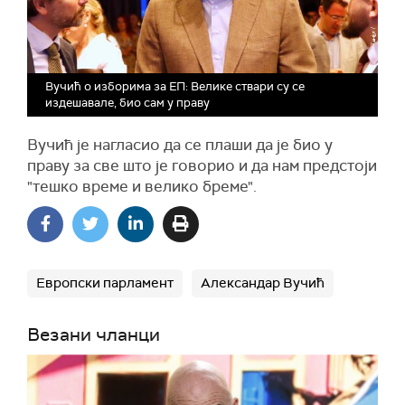
Вучић о изборима за ЕП: Велике ствари су се
издешавале, био сам у праву
Вучић је нагласио да се плаши да је био у
праву за све што је говорио и да нам предстоји
"тешко време и велико бреме".
Европски парламент
Александар Вучић
Везани чланци