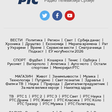
Радио Телевизија Србије
|
|
|
|
ВЕСТИ
Политика
Регион
Свет
Србија данас
|
|
|
|
Хроника
Друштво
Економија
Мерила времена
Рат
|
|
|
|
у Украјини
Време
Сервисне вести
Сматрачница
|
Подкаст
ЕУ могућности 2026
|
|
|
|
СПОРТ
Фудбал
Кошарка
Тенис
Одбојка
|
|
|
|
Рукомет
Ватерполо
Атлетика
Ауто-мото
Остали
|
спортови
Меморијал РТС
|
|
|
МАГАЗИН
Живот
Занимљивости
Музика
|
|
|
|
Технологијa
Путујемо
Свет познатих
Здравље
|
|
|
|
Филм и ТВ
Наука
Природа
Дигитални предузетник
|
За мале велике хероје
Наизглед здрав
|
|
|
|
|
ТВ
РТС 1
РТС 2
РТС 3
РТС Свет
РТС Наука
|
|
|
|
РТС Драма
РТС Живот
РТС Класика
РТС Коло
|
|
РТС Трезор
РТС Музика
РТС Полетарац