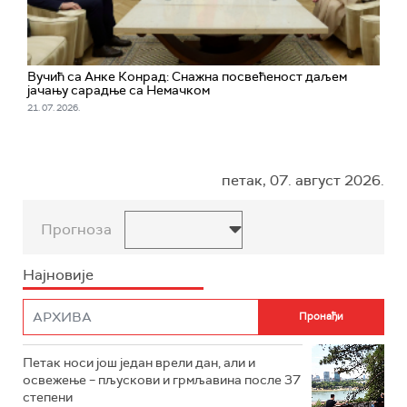
Вучић са Анке Конрад: Снажна посвећеност даљем
јачању сарадње са Немачком
21. 07. 2026.
петак, 07. август 2026.
Прогноза
Најновије
Петак носи још један врели дан, али и
освежење – пљускови и грмљавина после 37
степени