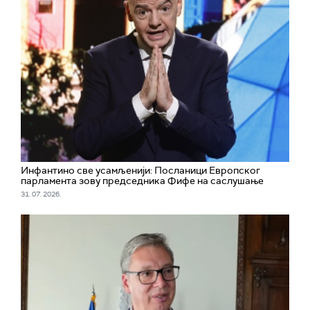
Инфантино све усамљенији: Посланици Европског
парламента зову председника Фифе на саслушање
31. 07. 2026.