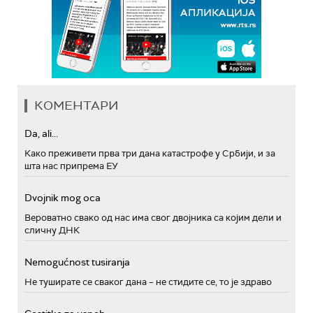
КОМЕНТАРИ
Da, ali...
Како преживети прва три дана катастрофе у Србији, и за
шта нас припрема ЕУ
Dvojnik mog oca
Вероватно свако од нас има свог двојника са којим дели и
сличну ДНК
Nemogućnost tusiranja
Не туширате се сваког дана – не стидите се, то је здраво