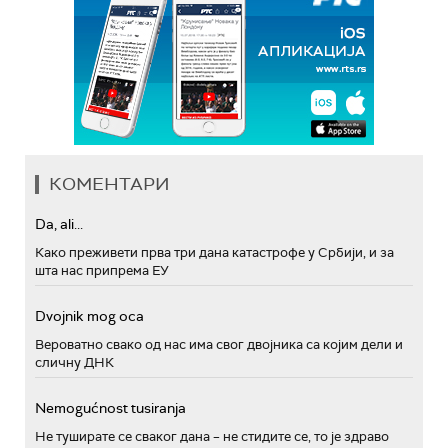
КОМЕНТАРИ
Da, ali...
Како преживети прва три дана катастрофе у Србији, и за
шта нас припрема ЕУ
Dvojnik mog oca
Вероватно свако од нас има свог двојника са којим дели и
сличну ДНК
Nemogućnost tusiranja
Не туширате се сваког дана – не стидите се, то је здраво