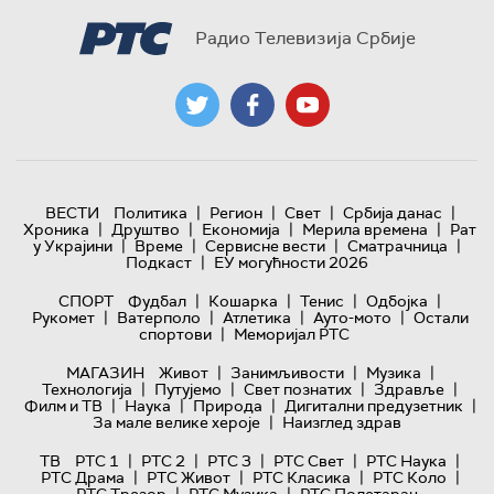
Радио Телевизија Србије
|
|
|
|
ВЕСТИ
Политика
Регион
Свет
Србија данас
|
|
|
|
Хроника
Друштво
Економија
Мерила времена
Рат
|
|
|
|
у Украјини
Време
Сервисне вести
Сматрачница
|
Подкаст
ЕУ могућности 2026
|
|
|
|
СПОРТ
Фудбал
Кошарка
Тенис
Одбојка
|
|
|
|
Рукомет
Ватерполо
Атлетика
Ауто-мото
Остали
|
спортови
Меморијал РТС
|
|
|
МАГАЗИН
Живот
Занимљивости
Музика
|
|
|
|
Технологијa
Путујемо
Свет познатих
Здравље
|
|
|
|
Филм и ТВ
Наука
Природа
Дигитални предузетник
|
За мале велике хероје
Наизглед здрав
|
|
|
|
|
ТВ
РТС 1
РТС 2
РТС 3
РТС Свет
РТС Наука
|
|
|
|
РТС Драма
РТС Живот
РТС Класика
РТС Коло