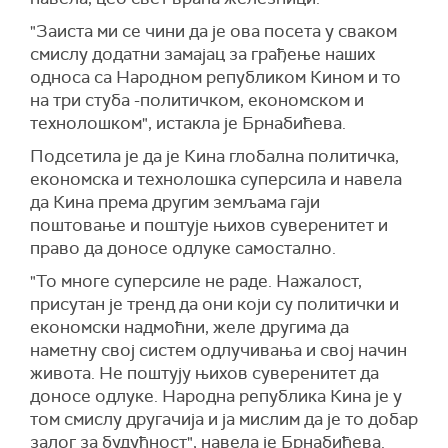
"Заиста ми се чини да је ова посета у сваком
смислу додатни замајац за грађење наших
односа са Народном републиком Кином и то
на три стуба -политичком, економском и
технолошком", истакла је Брнабићева.
Подсетила је да је Кина глобална политичка,
економска и технолошка суперсила и навела
да Кина према другим земљама гаји
поштовање и поштује њихов суверенитет и
право да доносе одлуке самостално.
"То многе суперсиле не раде. Нажалост,
присутан је тренд да они који су политички и
економски надмоћни, желе другима да
наметну свој систем одлучивања и свој начин
живота. Не поштују њихов суверенитет да
доносе одлуке. Народна република Кина је у
том смислу другачија и ја мислим да је то добар
залог за будућност", навела је Брнабићева.