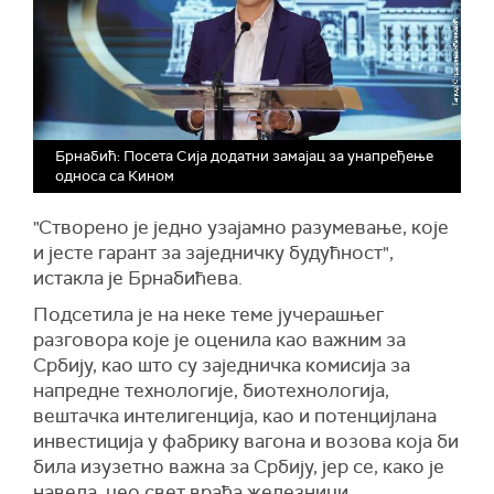
Брнабић: Посета Сија додатни замајац за унапређење
односа са Кином
"Створено је једно узајамно разумевање, које
и јесте гарант за заједничку будућност",
истакла је Брнабићева.
Подсетила је на неке теме јучерашњег
разговора које је оценила као важним за
Србију, као што су заједничка комисија за
напредне технологије, биотехнологија,
вештачка интелигенција, као и потенцијлана
инвестиција у фабрику вагона и возова која би
била изузетно важна за Србију, јер се, како је
навела, цео свет враћа железници.