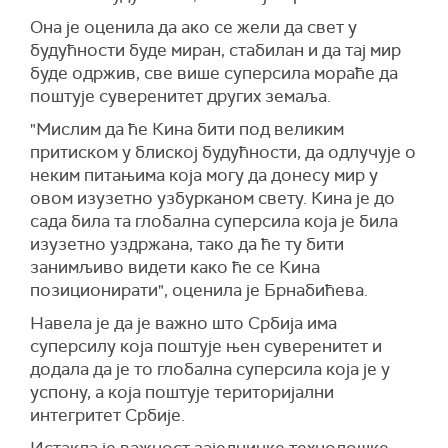
Она је оценила да ако се жели да свет у
будућности буде миран, стабилан и да тај мир
буде одржив, све више суперсила мораће да
поштује суверенитет других земаља.
"Мислим да ће Кина бити под великим
притиском у блиској будућности, да одлучује о
неким питањима која могу да донесу мир у
овом изузетно узбурканом свету. Кина је до
сада била та глобална суперсила која је била
изузетно уздржана, тако да ће ту бити
занимљиво видети како ће се Кина
позиционирати", оценила је Брнабићева.
Навела је да је важно што Србија има
суперсилу која поштује њен суверенитет и
додала да је то глобална суперсила која је у
успону, а која поштује територијални
интегритет Србије.