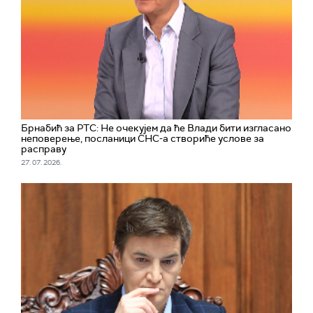
Брнабић за РТС: Не очекујем да ће Влади бити изгласано
неповерење, посланици СНС-а створиће услове за
расправу
27. 07. 2026.