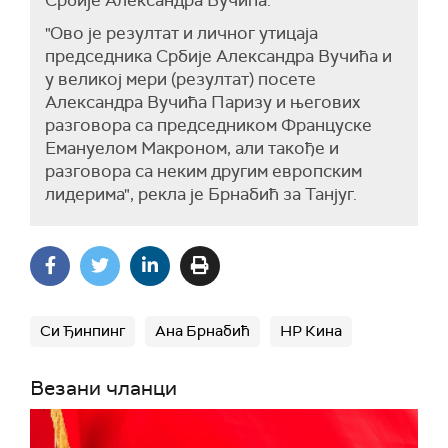
Србије Александра Вучића.
"Ово је резултат и личног утицаја
председника Србије Александра Вучића и
у великој мери (резултат) посете
Александра Вучића Паризу и његових
разговора са председником Француске
Емануелом Макроном, али такође и
разговора са неким другим европским
лидерима", рекла је Брнабић за Танјуг.
Си Ђинпинг
Ана Брнабић
НР Кина
Везани чланци