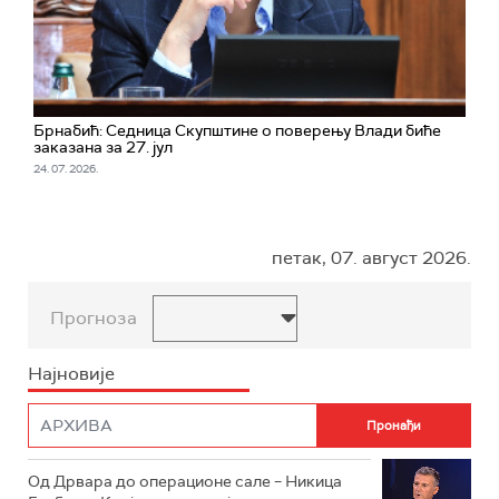
Брнабић: Седница Скупштине о поверењу Влади биће
заказана за 27. јул
24. 07. 2026.
петак, 07. август 2026.
Прогноза
Најновије
Од Дрвара до операционе сале – Никица