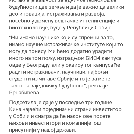
Истакла је важност заједничке технолошке
будућности две земље и да је важно да велики
део иновација, истраживања и развоја,
посебно у домену вештачке интелигенције и
биотехнологије, буде у Републици Србије.
"Ми имамо научнике који су спремни за то,
имамо научне истраживачке институте који то
могу да понесу. Ми ћемо додатно урадити
много на том пољу, изградњом БИО4 кампуса
овде у Београду, али у оквиру тог кампуса ће
радити истраживачи, научници, најбољи
студенти из читаве Србије и то је за мене
залог за заједничку будућност", рекла је
Брнабићева.
Подсетила је да је у последње три године
Кина највећи појединачни страни инвеститор
у Србији и сматра да ће након ове посете
њихови инвеститори и комапније још
присутнији у нашој држави.