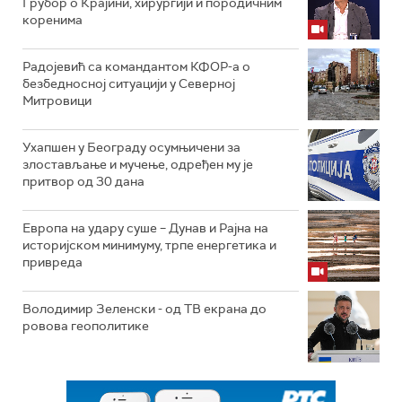
Грубор о Крајини, хирургији и породичним
коренима
Радојевић са командантом КФОР-а о
безбедносној ситуацији у Северној
Митровици
Ухапшен у Београду осумњичени за
злостављање и мучење, одређен му је
притвор од 30 дана
Европа на удару суше – Дунав и Рајна на
историјском минимуму, трпе енергетика и
привреда
Володимир Зеленски - од ТВ екрана до
ровова геополитике