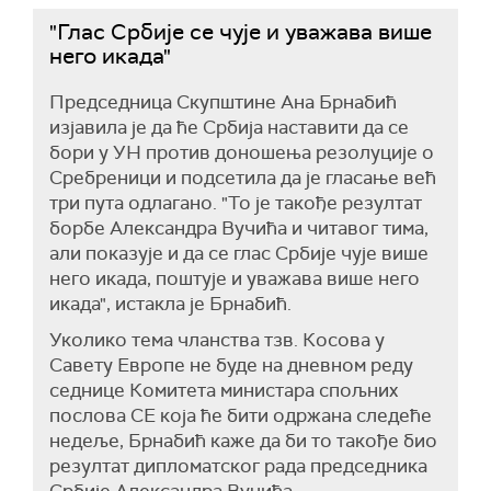
"Глас Србије се чује и уважава више
него икада"
Председница Скупштине Ана Брнабић
изјавила је да ће Србија наставити да се
бори у УН против доношења резолуције о
Сребреници и подсетила да је гласање већ
три пута одлагано. "То је такође резултат
борбе Александра Вучића и читавог тима,
али показује и да се глас Србије чује више
него икада, поштује и уважава више него
икада", истакла је Брнабић.
Уколико тема чланства тзв. Косова у
Савету Европе не буде на дневном реду
седнице Комитета министара спољних
послова СЕ која ће бити одржана следеће
недеље, Брнабић каже да би то такође био
резултат дипломатског рада председника