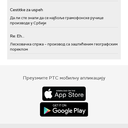
Cestitke za uspeh
Да ли сте знали да се најбоље грамофонске ручице
производе у Србији
Re: Eh...
Лесковачка спржа – производ са заштићеним географским
пореклом
Преузмите РТС мобилну апликацију