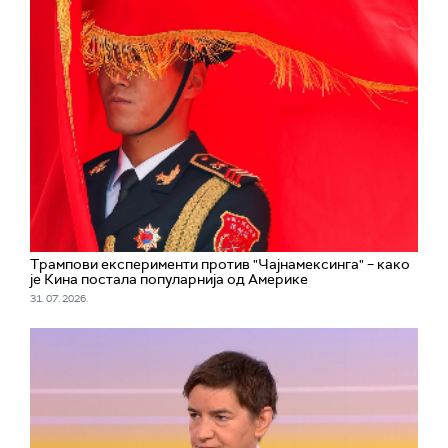
Трампови експерименти против "Чајнамексинга" – како
је Кина постала популарнија од Америке
31. 07. 2026.