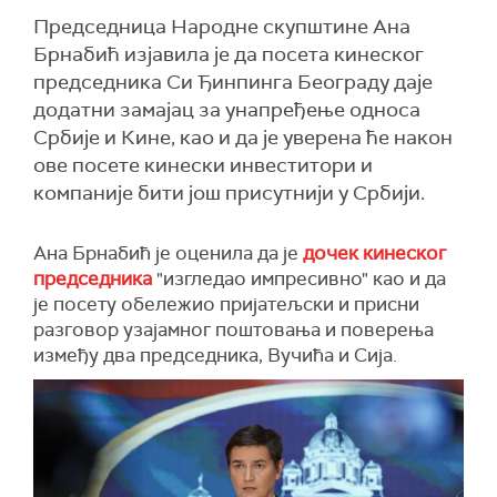
Председница Народне скупштине Ана
Брнабић изјавила је да посета кинеског
председника Си Ђинпинга Београду даје
додатни замајац за унапређење односа
Србије и Кине, као и да је уверена ће након
ове посете кинески инвеститори и
компаније бити још присутнији у Србији.
Ана Брнабић је оценила да је
дочек кинеског
председника
"изгледао импресивно" као и да
је посету обележио пријатељски и присни
разговор узајамног поштовања и поверења
између два председника, Вучића и Сија.