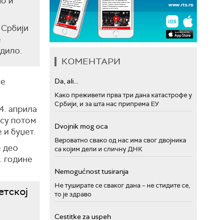
о и
у Србији
е
одило.
КОМЕНТАРИ
ње
Da, ali...
Како преживети прва три дана катастрофе у
Србији, и за шта нас припрема ЕУ
4. априла
 су потом
Dvojnik mog oca
и буџет.
Вероватно свако од нас има свог двојника
е део
са којим дели и сличну ДНК
. године
Nemogućnost tusiranja
Не туширате се сваког дана – не стидите се,
етској
то је здраво
Cestitke za uspeh