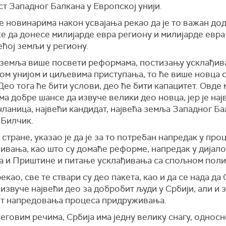
т Западног Балкана у Европској унији.
е новинарима након усвајања рекао да је то важан до
е да донесе милијарде евра региону и милијарде евра
ећој земљи у региону.
 земља више посвети реформама, постизању усклађив
ом унијом и циљевима приступања, то ће више новца с
Део тога ће бити услови, део ће бити капацитет. Овде
ма добре шансе да извуче велики део новца, јер је нај
ланица, највећи кандидат, највећа земља Западног Ба
 Билчик.
 стране, указао је да је за то потребан напредак у про
ивања, као што су домаће реформе, напредак у дијало
а и Приштине и питање усклађивања са спољном поли
рекао, све те ствари су део пакета, као и да се нада да
извуче највећи део за добробит људи у Србији, али и 
т напредовања процеса придруживања.
говим речима, Србија има једну велику снагу, однос