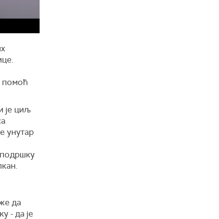
их
ице.
а помоћ
и је циљ
са
е унутар
 подршку
лкан.
же да
 - да је