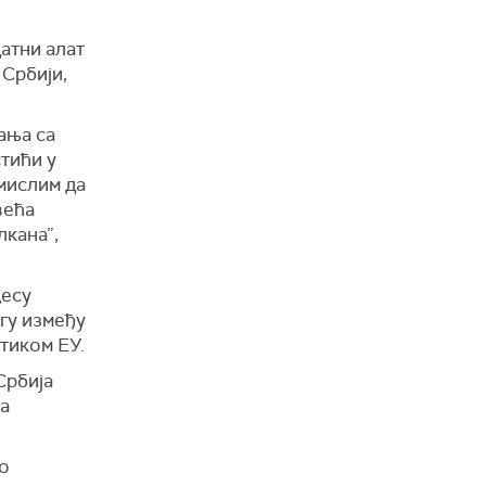
датни алат
 Србији,
ања са
тићи у
 мислим да
већа
лкана”,
цесу
гу између
тиком ЕУ.
 Србија
за
но