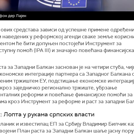
фон дер Лајен
 ових средстава зависи од успешне примене одређен
 наведених у реформској агенди сваке земље корисн
ентом ће бити допуњен постојећи Инструмент за
ступну
помо
ћ (
IPA III) и значајно повећана финансијск
та за Западни Балкан заснован је на четири стуба, чиј
кономске интеграције партнера са Западног Балкана 
веним тржиштем ЕУ, подстицање економске интеграциј
 кроз заједничко регионално тржиште, убрзање
нталних реформи и
пове
ћ
ање
финансијске помоћи за
ма кроз Инструмент за реформе и раст за западни Ба
: Лопта у рукама српских власти
ланик и известилац ЕП за Србију Владимир Билчик ка
војени План раста за Западни Балкан шаље јасну поруку