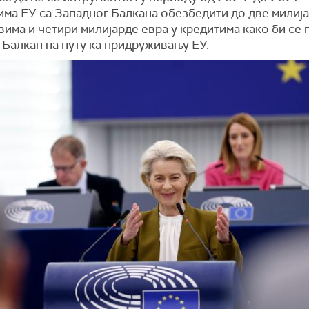
има ЕУ са Западног Балкана обезбедити до две милиј
вима и четири милијарде евра у кредитима како би се
 Балкан на путу ка придруживању ЕУ.