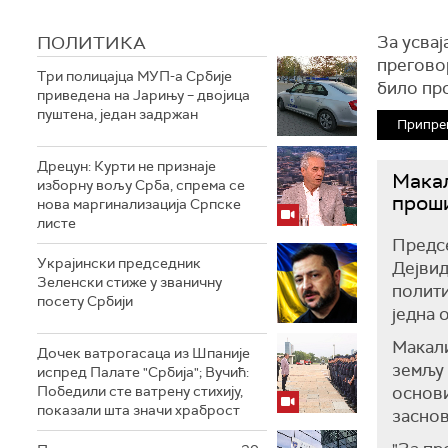
ПОЛИТИКА
За усвај
преговор
Три полицајца МУП-а Србије
било про
приведена на Јарињу – двојица
пуштена, један задржан
Припре
Дрецун: Курти не признаје
Макал
изборну вољу Срба, спрема се
проши
нова маргинализација Српске
листе
Предс
Украјински председник
Дејвид
Зеленски стиже у званичну
полити
посету Србији
једна 
Мaкали
Дочек ватрогасаца из Шпаније
земљу 
испред Палате "Србија"; Вучић:
Победили сте ватрену стихију,
основи
показали шта значи храброст
заснов