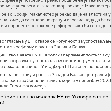
оширење је потребно време, проширење је тежак поса
ење је увек регата, а не конвој", рекао је Мaкалистер.
е реч о Србији, Мaкалистер је рекао да је на властима 
е на томе да се ствари покрену и изразио наду да ће с
ти и спровести неопходне реформе како би се то дог
вог гласања у ЕП отвара се могућност за успоставља
нта за реформу и раст за Западни Балкан.
ништво Савета ЕУ и Европски парламент постигли су 
ени споразум о успостављању овог инструмента, који
е државе чланице ЕУ и одбори ЕП за спољне послове 
нт за реформу и раст за Западни Балкан централни ј
ана раста за Западни Балкан, који је у новембру 2023
вила Европска комсија.
обрио план за излазак ЕУ из Уговора о енерг
љи