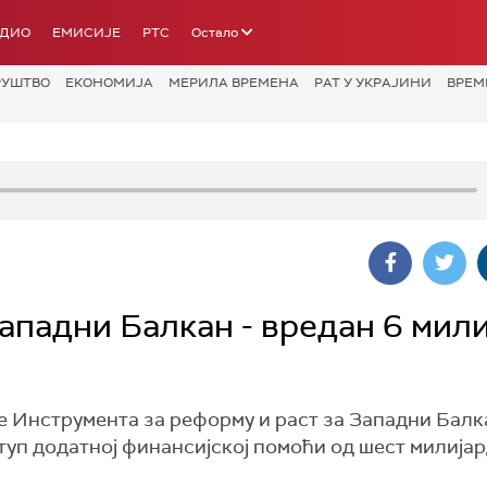
АДИО
ЕМИСИЈЕ
РТС
Остало
РУШТВО
ЕКОНОМИЈА
МЕРИЛА ВРЕМЕНА
РАТ У УКРАЈИНИ
ВРЕМ
ападни Балкан - вредан 6 мил
 Инструмента за реформу и раст за Западни Балка
ступ додатној финансијској помоћи од шест милијар