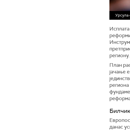
Урсула 
Исплата
реформи
Инструм
претпри
региону.
План рас
јачање е
јединст
региона
фундаме
реформа
Билчик
Европос
данас ус