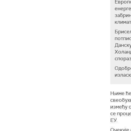
Е
вропс
енерге
забрин
климат
Брисел
потпис
Данску
Холанд
спораз
Одобре
изласк
Њиме ће
свеобух
између 
се проц
ЕУ.
Очекује 