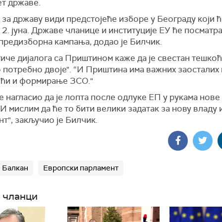
ет државе.
 за државу види предстојеће изборе у Београду који ћ
2. јуна. Државе чланице и институције ЕУ ће посматр
предизборна кампања, додао је Билчик.
иче дијалога са Приштином каже да је свестан тешкоћа
о потребно двоје". “И Приштина има важних заосталих
ући и формирање ЗСО."
е нагласио да је лопта после одлуке ЕП у рукама нове
“И мислим да ће то бити велики задатак за нову владу 
т", закључио је Билчик.
 Балкан
Европски парламент
 чланци