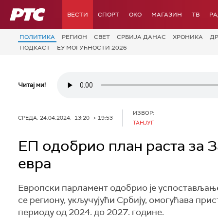
РТС
ВЕСТИ
СПОРТ
OKO
МАГАЗИН
ТВ
Р
ПОЛИТИКА
РЕГИОН
СВЕТ
СРБИЈА ДАНАС
ХРОНИКА
Д
ПОДКАСТ
ЕУ МОГУЋНОСТИ 2026
Читај ми!
ИЗВОР:
СРЕДА, 24.04.2024, 13:20 -> 19:53
ТАНЈУГ
ЕП одобрио план раста за З
евра
Европски парламент одобрио је успостављање
се региону, укључујући Србију, омогућава при
периоду од 2024. до 2027. године.