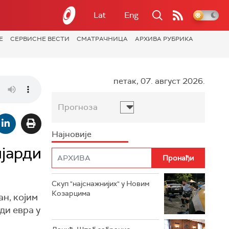
Lat
Eng
Е
СЕРВИСНЕ ВЕСТИ
СМАТРАЧНИЦА
АРХИВА РУБРИКА
петак, 07. август 2026.
Прогноза
Најновије
ијарди
Скуп "најснажнијих" у Новим
Козарцима
н, којим
ди евра у