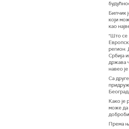
будућнос
Билчик ј
који мож
као најв
"Што се
Европск
регион. 
Србија и
држава ч
навео је
Са друге
придруж
Београд
Како је 
може да 
доброби
Према ње