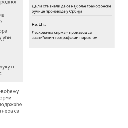
ародног
Да ли сте знали да се најбоље грамофонске
ручице производе у Србији
ив
е.
Re: Eh...
ора
Лесковачка спржа – производ са
ју
ћ
и
заштићеним географским пореклом
луку о
с.
ровођењу
орми,
 подржаће
тнера са