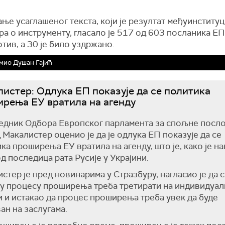
ање усаглашеног текста, који је резултат међуинститу
а о инструменту, гласало је 517 од 603 посланика ЕП,
тив, а 30 је било уздржано.
мио Душан Гајић
истер: Одлука ЕП показује да се политика
рења ЕУ вратила на агенду
едник Одбора Европског парламента за спољне посл
 Мaкалистер оценио је да је одлука ЕП показује да се
ка проширења ЕУ вратила на агенду, што је, како је на
од последица рата Русије у Украјини.
стер је пред новинарима у Стразбуру, нагласио је да 
у процесу проширења треба третирати на индивидуал
 и истакао да процес проширења треба увек да буде
ан на заслугама.