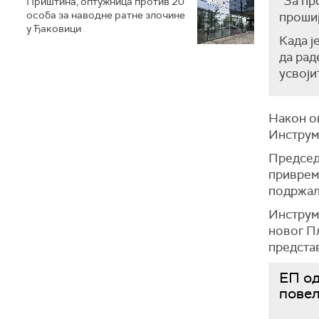
"За пр
Приштина, оптужница против 20
особа за наводне ратне злочине
прошир
у Ђаковици
Када ј
да рад
усвоји
Након о
Инструме
Председ
приврем
подржал
Инструме
новог Пл
предста
ЕП од
пове