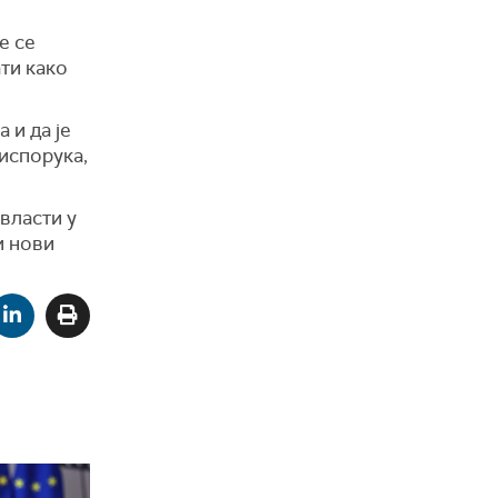
е се
ати како
 и да је
 испорука,
 власти у
и нови