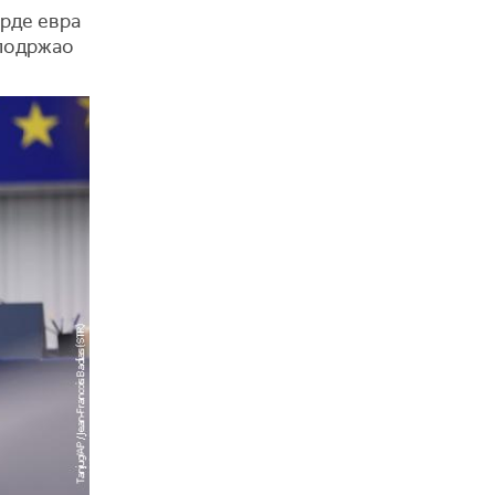
арде евра
 подржао