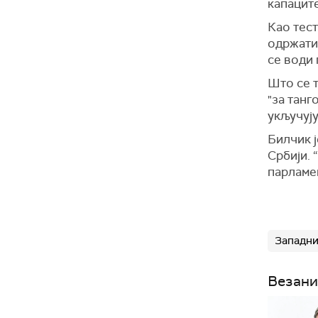
капацит
Као тест
одржати 
се води 
Што се т
"за танг
укључуј
Билчик ј
Србији. 
парламен
Западни
Везани