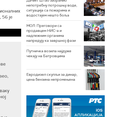
Дачић: Штаб забранио
непотребну потрошњу воде,
ситуација са пожарима и
ционалних
водостајем нешто боља
 56 је
МОЛ: Преговори са
продавцем НИС-а и
надлежним органима
напредују ка завршној фази
Путничка возила најдуже
чекају на Батровцима
ове
Евродизел скупљи за динар,
вео,
цена бензина непромењена
сваку
ној