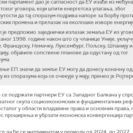
ки парламент дао је сагласност да ЕУ изађе из међун
тског уговора, који штити енергетска улагања, због
утости да тај споразум подрива напоре за борбу прот
ских промена и прелазак на еколошке изворе енергиј
 је предложио заједнички излазак земаља ЕУ из угов
аног 1998. године након што су чланице Уније,
укључу
, Француску, Немачку, Луксембург, Пољску, Шпанију и
ију, објавиле сопствене планове да одустану од тог
ума.
ње ЕП значи да земље ЕУ могу да донесу коначну од
у из споразума која се очекује у мају, пренео је Ројтер
 се подржати партнери ЕУ са Западног Балкана у сп
ватног скупа социоекономских и фундаменталних реф
осталог у области владавине права и основних права,
ес проширења и убрзати економска конвергенција пар
се да ће се интрументом у периоду од 2024. до 2027.