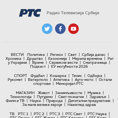
Радио Телевизија Србије
|
|
|
|
ВЕСТИ
Политика
Регион
Свет
Србија данас
|
|
|
|
Хроника
Друштво
Економија
Мерила времена
Рат
|
|
|
|
у Украјини
Време
Сервисне вести
Сматрачница
|
Подкаст
ЕУ могућности 2026
|
|
|
|
СПОРТ
Фудбал
Кошарка
Тенис
Одбојка
|
|
|
|
Рукомет
Ватерполо
Атлетика
Ауто-мото
Остали
|
спортови
Меморијал РТС
|
|
|
МАГАЗИН
Живот
Занимљивости
Музика
|
|
|
|
Технологијa
Путујемо
Свет познатих
Здравље
|
|
|
|
Филм и ТВ
Наука
Природа
Дигитални предузетник
|
За мале велике хероје
Наизглед здрав
|
|
|
|
|
ТВ
РТС 1
РТС 2
РТС 3
РТС Свет
РТС Наука
|
|
|
|
РТС Драма
РТС Живот
РТС Класика
РТС Коло