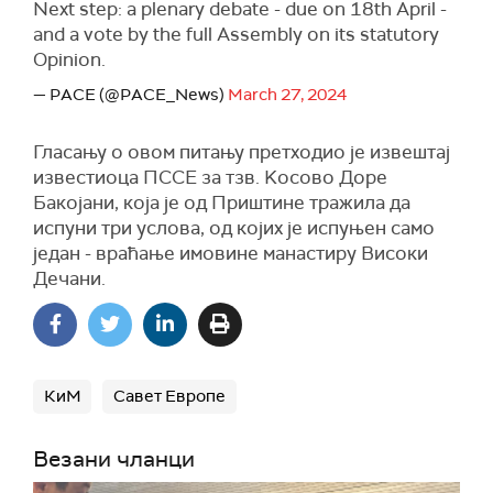
Next step: a plenary debate - due on 18th April -
and a vote by the full Assembly on its statutory
Opinion.
— PACE (@PACE_News)
March 27, 2024
Гласању о овом питању претходио је извештај
известиоца ПССЕ за тзв. Kосово Доре
Бакојани, која је од Приштине тражила да
испуни три услова, од којих је испуњен само
један - враћање имовине манастиру Високи
Дечани.
КиМ
Савет Европе
Везани чланци