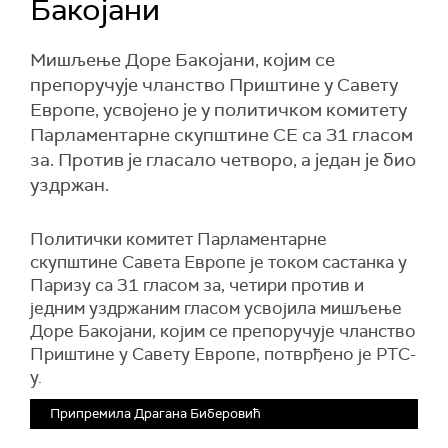
Бакојани
Мишљење Доре Бакојани, којим се
препоручује чланство Приштине у Савету
Европе, усвојено је у политичком комитету
Парламентарне скупштине СЕ са 31 гласом
за. Против је гласало четворо, а један је био
уздржан.
Политички комитет Парламентарне
скупштине Савета Европе је током састанка у
Паризу са 31 гласом за, четири против и
једним уздржаним гласом усвојила мишљење
Доре Бакојани, којим се препоручује чланство
Приштине у Савету Европе, потврђено је РТС-
у.
Припремила Драгана Биберовић