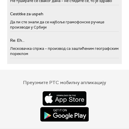
Не туширате се сваког дана – не стидите се, то је здраво
Cestitke za uspeh
Да ли сте знали да се најбоље грамофонске ручице
производе у Србији
Re: Eh...
Лесковачка спржа – производ са заштићеним географским
пореклом
Преузмите РТС мобилну апликацију