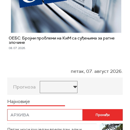
ОЕБС: Бројни проблеми на КиМ са суђењима за ратне
злочине
08. 07. 2026.
петак, 07. август 2026.
Прогноза
Најновије
Петак носи још један врели дан, али и