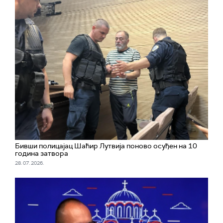
Бивши полицајац Шаћир Лутвија поново осуђен на 10
година затвора
28. 07. 2026.