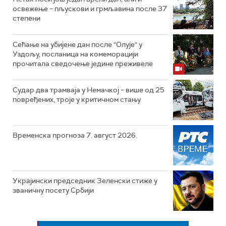
освежење – пљускови и грмљавина после 37
степени
Сећање на убијене дан после "Олује" у
Уздољу, посланица на комеморацији
прочитала сведочење једине преживеле
Судар два трамваја у Немачкој – више од 25
повређених, троје у критичном стању
Временска прогноза 7. август 2026.
Украјински председник Зеленски стиже у
званичну посету Србији