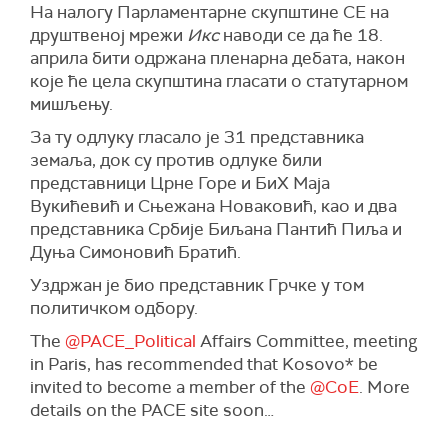
На налогу Парламентарне скупштине СЕ на
друштвеној мрежи
Икс
наводи се да ће 18.
априла бити одржана пленарна дебата, након
које ће цела скупштина гласати о статутарном
мишљењу.
За ту одлуку гласало је 31 представника
земаља, док су против одлуке били
представници Црне Горе и БиХ Маја
Вукићевић и Сњежана Новаковић, као и два
представника Србије Биљана Пантић Пиља и
Дуња Симоновић Братић.
Уздржан је био представник Грчке у том
политичком одбору.
The
@PACE_Political
Affairs Committee, meeting
in Paris, has recommended that Kosovo* be
invited to become a member of the
@CoE
. More
details on the PACE site soon…