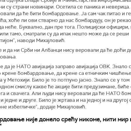
и су страни новинари. Осетила се паника и неверица
овали да ће бити бомбардовање. Ја сам чак питао и г
а, хоће ли ови стварно да нас бомбардују, он је рекао
а неће. Буквално, дан пре тога. Полицијски официри,
били тамо, сматрали су да ипак нешто може да се реши
тијом”, наводи Михајловић.
 и да ни Срби ни Албанци нису веровали да ће доћи д
овања.
е да је НАТО авијација заправо авијација ОВK. Знало с
о крене бомбардовање, да крене са етничким чишћење
а у Метохији. Било је то потпуно јасно. Знало се у том
дном смислу какве ће акције бити предузимане, биће
га и свачега. Али људи нису веровали да ће НАТО бом
 и једне и друге. Било је жртава и на једној и на другој 
не избегличке”, додаје Михајловић.
рдовање није донело срећу никоме, нити мир 
"