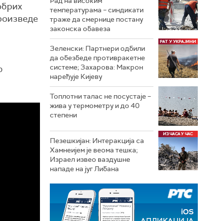
Рад на високим
обрих
температурама – синдикати
роизведе
траже да смернице постану
законска обавеза
Зеленски: Партнери одбили
да обезбеде противракетне
системе; Захарова: Макрон
р
наређује Кијеву
Топлотни талас не посустаје –
жива у термометру и до 40
степени
Пезешкијан: Интеракција са
Хамнеијем је веома тешка;
Израел извео ваздушне
нападе на југ Либана