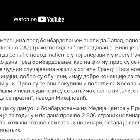
 месецима пред бомбардовањем знали да Запад, одно
дносно САД траже повод за бомбардовање. Било је 
 да се нађе повод, нађен је у тој операцији у месту Рач
о дана пред бомбардовање, као на филму, прво су се 
се чудним случајевима нашли у хотелу 'Гранд'. Нису но
ицајци, добро су обучени, имају добре конекције са с
ијуни. Прво су се они покупили и побегли са Kосова, 
шли и неки људи који су се са њима стално виђали, онд
а се празни”, наводи Михајловић.
е да су дан уочи бомбардовања из Медија центра у Пр
и је за годину и по дана прошло 2.800 страних новина
а, отишли готово сви страни новинари, остала је све
ина њих.
ила одлука Владе Србије и Министарства информисања