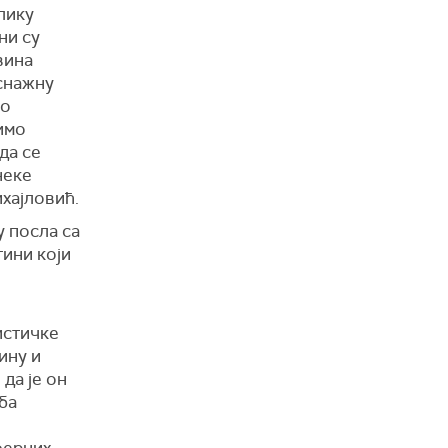
лику
ни су
вина
 снажну
мо
имо
да се
неке
хајловић.
у посла са
тини који
истичке
ину и
 да је он
ба
ферних