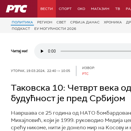
РТС
ВЕСТИ
СПОРТ
OKO
МАГАЗИН
ТВ
Р
ПОЛИТИКА
РЕГИОН
СВЕТ
СРБИЈА ДАНАС
ХРОНИКА
Д
ПОДКАСТ
ЕУ МОГУЋНОСТИ 2026
Читај ми!
ИЗВОР:
УТОРАК, 19.03.2024, 22:40 -> 10:05
РТС
Таковска 10: Четврт века 
будућност је пред Србијом
Навршава се 25 година од НАТО бомбардовањ
Михајловић, који је 1999. руководио Медија 
срећу никоме, нити је донело мир на Kосову 