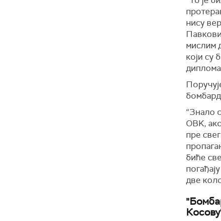
протеран
нису вер
Павковић
мислим д
који су 
диплома
Поручује
бомбард
“Знало с
ОВK, ак
пре свег
пропаган
биће све
погађају
две коло
"Бомба
Косову