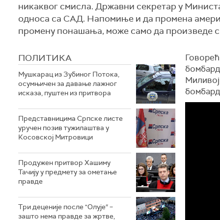
никаквог смисла. Државни секретар у Минист
односа са САД. Напомиње и да промена амери
промену понашања, може само да произведе с
ПОЛИТИКА
Говорећ
бомбард
Мушкарац из Зубиног Потока,
Миливој
осумњичен за давање лажног
бомбард
исказа, пуштен из притвора
Представницима Српске листе
уручен позив тужилаштва у
Косовској Митровици
Продужен притвор Хашиму
Тачију у предмету за ометање
правде
Три деценије после "Олује“ –
зашто нема правде за жртве,