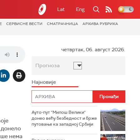
Lat
Eng
Е
СЕРВИСНЕ ВЕСТИ
СМАТРАЧНИЦА
АРХИВА РУБРИКА
четвртак, 06. август 2026.
Прогноза
Најновије
Ауто-пут "Милош Велики"
донео већу безбедност и брже
оје
путовање ка западној Србији
е донело
ише нема