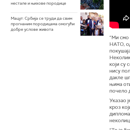
нестале и њихове породице
Мацут: Србија се труди да свим
прогнаним породицама омогући
добре услове живота
“Ми смо
НАТО, о
покушаја
Неколик
који су 
нису пол
дакле шп
њима оти
почело д
Указао ј
кроз кој
дипломат
неколиц
“То је б