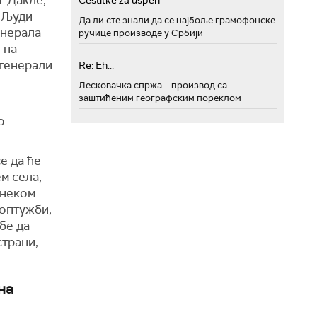
Cestitke za uspeh
. Људи
Да ли сте знали да се најбоље грамофонске
енерала
ручице производе у Србији
 па
 генерали
Re: Eh...
Лесковачка спржа – производ са
заштићеним географским пореклом
о
е да ће
м села,
 неком
 оптужби,
бе да
страни,
на