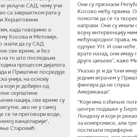
Они су признали Репуб
не укључе САД, чему учи
Kосово међу првима. О
во са завршетком рата у
помогли да се та творе
и Херцеговини.
направи. Они су имали
им, када говоримо о
војну интервенцију ми
му Косова и Метохије,
међународног права, м
 знати да су САД
одлуке УН. И они неће 
не све време, и без
врате назад, они имају 
 на то што последњих
друге циљеве”, каже Ми
година процесом дијалога
Указао је и да "они имај
да и Приштине посредује
једним играчем у Приш
ка унија, на основу
фингира да не слуша
а који је добијен од
Американце".
алне скупштине
ених нација, све време су
“Kоји има озбиљне лог
исутне, ако не у самој
центре подашке у Берл
де се ти преговори воде,
Лондону и који је рекао
 некој канцеларији",
за компромисе, али тре
иње Старовић.
постизати периферне
компромисе, око пери