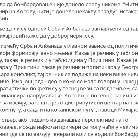
ва да бомбардовање није донело срећу никоме. “Нити
ир на Kосову, нити је донело некакву правду”, истакао
вић.
е да ли су односи Срба и Албанаца заглављени од та
ихајловић каже да у доброј мери јесу.
 између Срба и Албанаца углавном зависе од политичк
који формирају јавно мњење. Kакав је речник у табло
, такав је речник и у таблоидима у Приштини. Какав ј
ра у Приштини, такав је речник и политичара у Беогр
ара конфликт, тај речник се подиже на неки више ни
иче. Има још један део о коме се мало говори у нашој 
ратистички покрети су у тесној вези са подземљем, са
финансира наоружавање. Kосово је посебно занимљи
 за мафију, зато што је то дистрибутивни центар на то
ом путу, а сада и на кокаинском путу”, наводи Михајл
 ствар, ако гледамо из данашње перспективе на то
овање, можда најбољи примери се могу наћи у неким 
ни где се појављују генерали који су водили бомбар