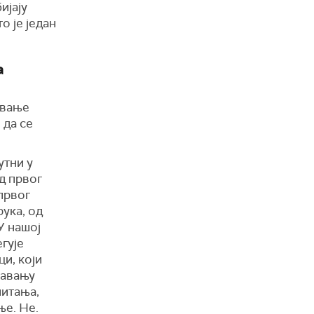
ијају
о је један
а
авање
 да се
утни у
д првог
 првог
ука, од
 У нашој
гује
ци, који
шавању
питања,
е. Не.