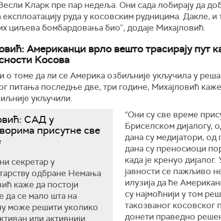
если Kларк пре пар недеља. Они сада лобирају да доб
 експлоатацију руда у косовским рудницима. Дакле, и т
их циљева бомбардовања био”, додаје Михајловић.
овић: Американци врло вешто трасирају пут к
сности Kосова
и о томе да ли се Америка озбиљније укључила у реш
г питања последње две, три године, Михајловић каже
биљније укључили.
“Они су све време прис
вић: САД у
Бриселском дијалогу, о
ворима присутне све
дана су медијатори, од
е
дана су преносиоци пор
када је кренуо дијалог.
и секретар у
јавности се пажљиво не
тарству одбране Немања
илузија да ће Американ
ић каже да постоји
су најмоћнији у том ре
 да се мало шта на
такозваног косовског 
ну може решити уколико
донети праведно решењ
активан или активнији