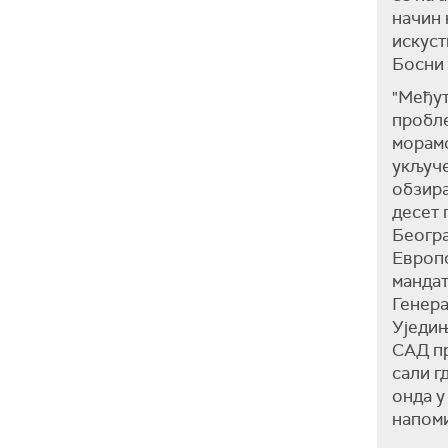
начин 
искуст
Босни 
"Међут
пробле
морамо
укључе
обзира
десет 
Београ
Европс
мандат
Генер
Уједињ
САД пр
сали г
онда у
напом