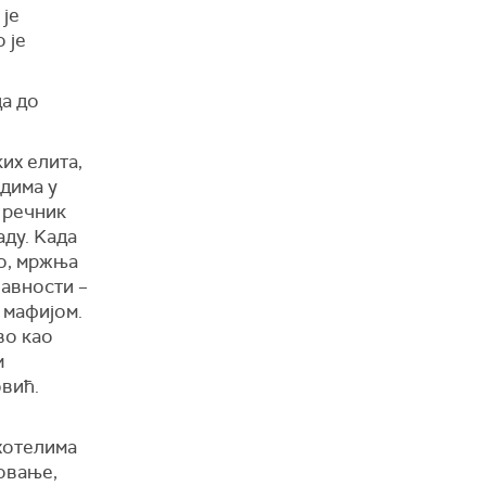
 је
 је
да до
их елита,
идима у
е речник
аду. Kада
во, мржња
јавности –
 мафијом.
во као
м
овић.
хотелима
довање,