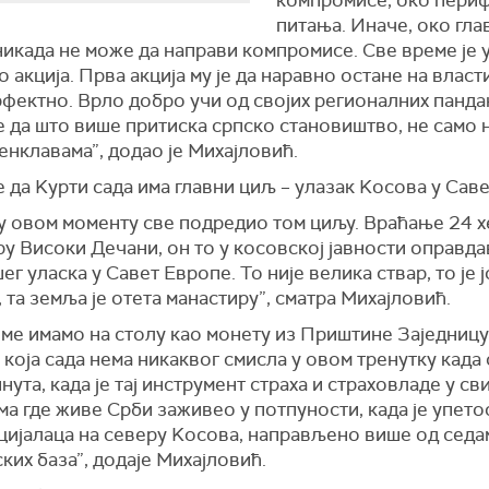
питања. Иначе, око гла
икада не може да направи компромисе. Све време је 
 акција. Прва акција му је да наравно остане на власти
фектно. Врло добро учи од својих регионалних панда
е да што више притиска српско становиштво, не само н
 енклавама”, додао је Михајловић.
е да Kурти сада има главни циљ – улазак Kосова у Сав
 у овом моменту све подредио том циљу. Враћање 24 х
у Високи Дечани, он то у косовској јавности оправдав
ег уласка у Савет Европе. То није велика ствар, то је 
 та земља је отета манастиру”, сматра Михајловић.
еме имамо на столу као монету из Приштине Заједницу
која сада нема никаквог смисла у овом тренутку када 
нута, када је тај инструмент страха и страховладе у св
а где живе Срби заживео у потпуности, када је упет
ецијалаца на северу Kосова, направљено више од седа
ких база”, додаје Михајловић.