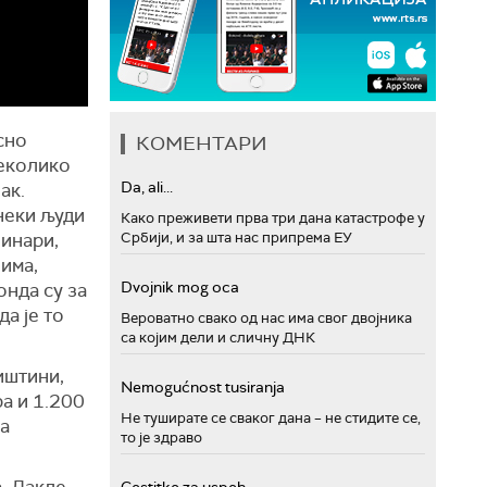
сно
КОМЕНТАРИ
неколико
Da, ali...
ак.
неки људи
Како преживети прва три дана катастрофе у
винари,
Србији, и за шта нас припрема ЕУ
вима,
Dvojnik mog oca
онда су за
а је то
Вероватно свако од нас има свог двојника
са којим дели и сличну ДНК
иштини,
Nemogućnost tusiranja
ра и 1.200
Не туширате се сваког дана – не стидите се,
га
то је здраво
. Дакле,