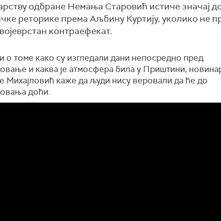
арству одбране Немања Старовић истиче значај д
чке реторике према Аљбину Куртију, уколико не п
војеврстан контраефекат.
и о томе како су изгледали дани непосредно пред
овање и каква је атмосфера била у Приштини, новина
е Михајловић каже да људи нису веровали да ће до
овања доћи.