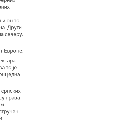
вних
у
 и он то
на. Други
а северу,
ет Европе.
ектара
а то је
још једна
 српских
су права
им
остручен
м