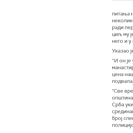
питања н
неколико
ради пер
циљ му ј
него и у
Указао ј
“И он је
манастир
цена наш
подвала,
“Све вр
општина 
Срба уки
срединам
број сп
полицијс