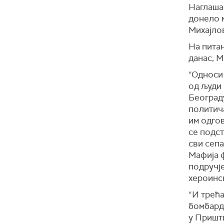
Наглаша
донело м
Михајло
На питањ
данас, М
“Односи
од људи 
Београду
политича
им одгов
се подст
сви сепа
Мафија 
подручје
хероинск
“И трећа
бомбард
у Пришти