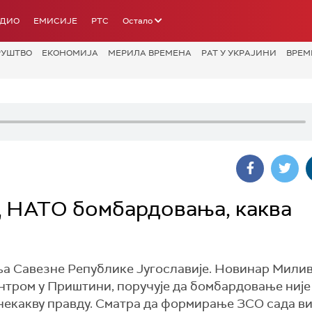
АДИО
ЕМИСИЈЕ
РТС
Остало
РУШТВО
ЕКОНОМИЈА
МЕРИЛА ВРЕМЕНА
РАТ У УКРАЈИНИ
ВРЕМ
од НАТО бомбардовања, каква
а Савезне Републике Југославије. Новинар Милив
центром у Приштини, поручује да бомбардовање ниј
и некакву правду. Сматра да формирање ЗСО сада в