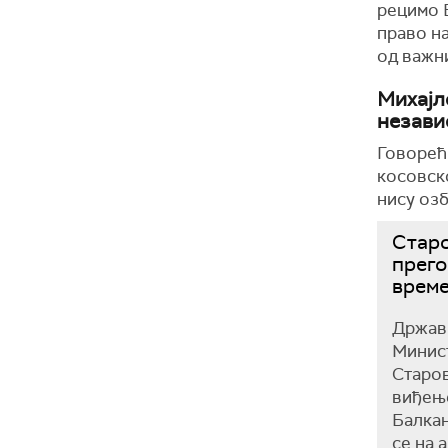
рецимо В
право на
од важн
Михајл
незави
Говорећ
косовско
нису оз
Старо
прего
врем
Државн
Минис
Старов
виђење
Балка
се на 