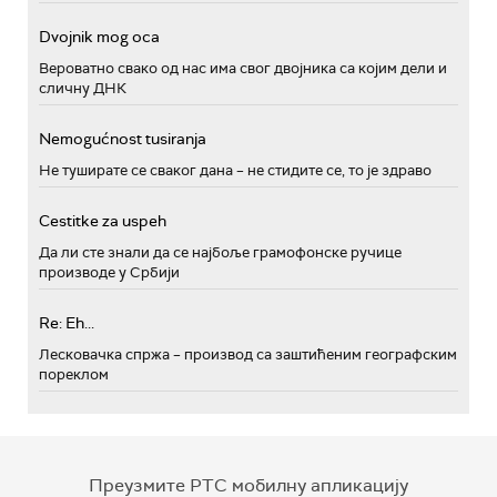
Dvojnik mog oca
Вероватно свако од нас има свог двојника са којим дели и
сличну ДНК
Nemogućnost tusiranja
Не туширате се сваког дана – не стидите се, то је здраво
Cestitke za uspeh
Да ли сте знали да се најбоље грамофонске ручице
производе у Србији
Re: Eh...
Лесковачка спржа – производ са заштићеним географским
пореклом
Преузмите РТС мобилну апликацију