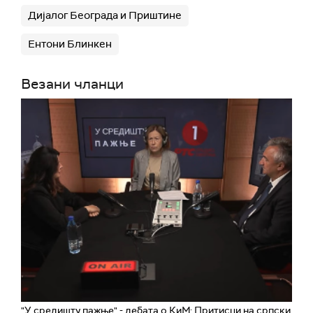
Дијалог Београда и Приштине
Ентони Блинкен
Везани чланци
"У средишту пажње" - дебата о КиМ: Притисци на српски