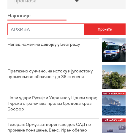
Прогноза
Најновије
Напад ножем на девојку у Београду
Претежно сунчано, на истоку и југоистоку
променљиво облачно - до 36 степени
Нови удари Русије и Украјине у Црном мору;
Турска ограничава пролаз бродова кроз
Босфор
Техеран: Ормуз затворен све док САД не
промене понашање; Венс: Иран обећао