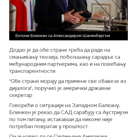
Ентони Блинкен са Александером Шаленбергом
Додао је да обе стране треба да раде на
смањивању тензија, побољшању сарадње са
међународним партнерима, као и на повећању
транспарентности.
"Обе стране морају да примене све обавезе из
дијалога", поручио је амерички државни
секретар.
Говорећи о ситуацији на Западном Балкану,
Блинкен је рекао да САД сарађују са Аустријом
по том питању, истакавши да никоме није
потребан повратак у прошлост.
Он је навео да се Сједињене Америчке