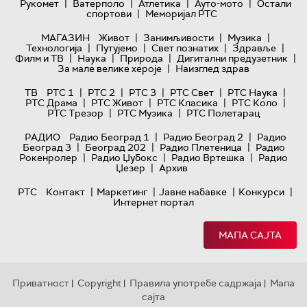
|
|
|
|
Рукомет
Ватерполо
Атлетика
Ауто-мото
Остали
|
спортови
Меморијал РТС
|
|
|
МАГАЗИН
Живот
Занимљивости
Музика
|
|
|
|
Технологијa
Путујемо
Свет познатих
Здравље
|
|
|
|
Филм и ТВ
Наука
Природа
Дигитални предузетник
|
За мале велике хероје
Наизглед здрав
|
|
|
|
|
ТВ
РТС 1
РТС 2
РТС 3
РТС Свет
РТС Наука
|
|
|
|
РТС Драма
РТС Живот
РТС Класика
РТС Коло
|
|
РТС Трезор
РТС Музика
РТС Полетарац
|
|
РАДИО
Радио Београд 1
Радио Београд 2
Радио
|
|
|
Београд 3
Београд 202
Радио Плетеница
Радио
|
|
|
Рокенролер
Радио Џубокс
Радио Вртешка
Радио
|
Џезер
Архив
|
|
|
|
РТС
Контакт
Маркетинг
Јавне набавке
Конкурси
Интернет портал
МАПА САЈТА
Приватност
Copyright
Правила употребе садржаја
Мапа
|
|
|
сајта