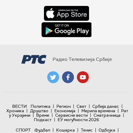
Радио Телевизија Србије
|
|
|
|
ВЕСТИ
Политика
Регион
Свет
Србија данас
|
|
|
|
Хроника
Друштво
Економија
Мерила времена
Рат
|
|
|
|
у Украјини
Време
Сервисне вести
Сматрачница
|
Подкаст
ЕУ могућности 2026
|
|
|
|
СПОРТ
Фудбал
Кошарка
Тенис
Одбојка