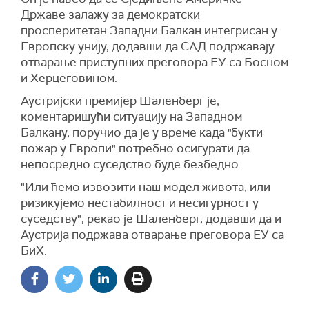
Државе залажу за демократски
просперитетан Западни Балкан интегрисан у
Европску унију, додавши да САД подржавају
отварање приступних преговора ЕУ са Босном
и Херцеговином.
Аустријски премијер Шаленберг је,
коментаришући ситуацију на Западном
Балкану, поручио да је у време када "букти
пожар у Европи" потребно осигурати да
непосредно суседство буде безбедно.
"Или ћемо извозити наш модел живота, или
ризикујемо нестабилност и несигурност у
суседству", рекао је Шаленберг, додавши да и
Аустрија подржава отварање преговора ЕУ са
БиХ.