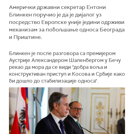
Амерички државни секретар Ентони
Блинкен поручио је да је дијалог уз
посредство Европске уније једини одрживи
механизам за побољшање односа Београда
и Приштине.
Блинкен је после разговора са премијером
Аустрије Александером Шаленбергом у Бечу
рекао да мора да се види "добра воља и
конструктиван приступ и Косова и Србије како
би дошло до стабилизације односа".