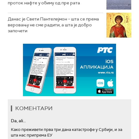
проток нафте у обиму од пре рата
Данас је Свети Пантелејмон – шта се према
веровању не сме радити, а шта је добро
започети
КОМЕНТАРИ
Da, ali...
Како преживети прва три дана катастрофе у Србији, и за
шта нас припрема ЕУ