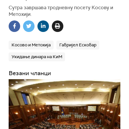
Сутра завршава тродневну посету Косову и
Метохији.
Косово и Метохија
Габријел Ескобар
Укидање динара на КиМ
Везани чланци