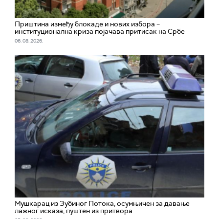
Приштина између блокаде и нових избора –
институционална криза појачава притисак на Србе
06. 08. 2026.
Мушкарац из Зубиног Потока, осумњичен за давање
лажног исказа, пуштен из притвора