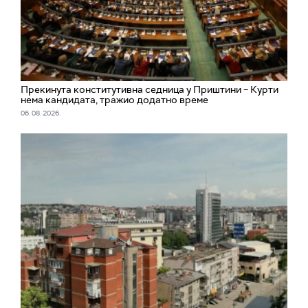
Прекинута конститутивна седница у Приштини – Курти
нема кандидата, тражио додатно време
06. 08. 2026.