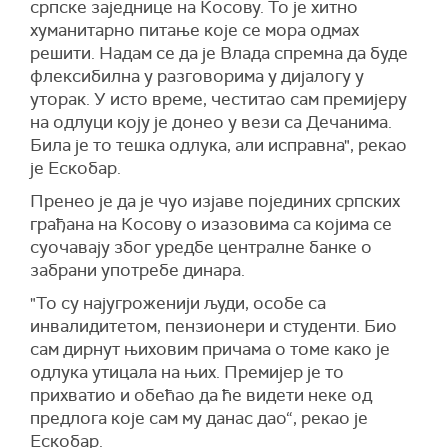
српске заједнице на Косову. То је хитно
хуманитарно питање које се мора одмах
решити. Надам се да је Влада спремна да буде
флексибилна у разговорима у дијалогу у
уторак. У исто време, честитао сам премијеру
на одлуци коју је донео у вези са Дечанима.
Била је то тешка одлука, али исправна", рекао
је Ескобар.
Пренео је да је чуо изјаве појединих српских
грађана на Косову о изазовима са којима се
суочавају због уредбе централне банке о
забрани употребе динара.
"То су најугроженији људи, особе са
инвалидитетом, пензионери и студенти. Био
сам дирнут њиховим причама о томе како је
одлука утицала на њих. Премијер је то
прихватио и обећао да ће видети неке од
предлога које сам му данас дао“, рекао је
Ескобар.