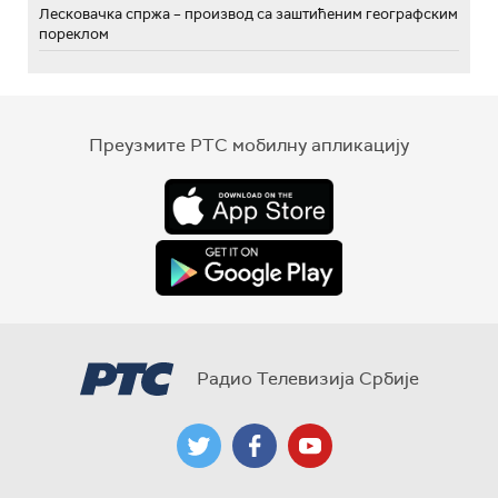
Лесковачка спржа – производ са заштићеним географским
пореклом
Преузмите РТС мобилну апликацију
Радио Телевизија Србије