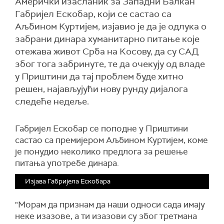
Амерички изасланик за Западни Балкан
Габријел Ескобар, који се састао са
Аљбином Куртијем, изјавио је да је одлука о
забрани динара хуманитарно питање које
отежава живот Срба на Косову, да су САД
због тога забринуте, те да очекују од владе
у Приштини да тај проблем буде хитно
решен, најављујући нову рунду дијалога
следеће недеље.
Габријел Ескобар се поподне у Приштини
састао са премијером Аљбином Куртијем, коме
је понудио неколико предлога за решење
питања употребе динара.
Изјава Габријела Ескобара
"Морам да признам да наши односи сада имају
неке изазове, а ти изазови су због третмана