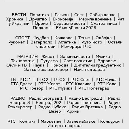
|
|
|
|
ВЕСТИ
Политика
Регион
Свет
Србија данас
|
|
|
|
Хроника
Друштво
Економија
Мерила времена
Рат
|
|
|
|
у Украјини
Време
Сервисне вести
Сматрачница
|
Подкаст
ЕУ могућности 2026
|
|
|
|
СПОРТ
Фудбал
Кошарка
Тенис
Одбојка
|
|
|
|
Рукомет
Ватерполо
Атлетика
Ауто-мото
Остали
|
спортови
Меморијал РТС
|
|
|
МАГАЗИН
Живот
Занимљивости
Музика
|
|
|
|
Технологијa
Путујемо
Свет познатих
Здравље
|
|
|
|
Филм и ТВ
Наука
Природа
Дигитални предузетник
|
За мале велике хероје
Наизглед здрав
|
|
|
|
|
ТВ
РТС 1
РТС 2
РТС 3
РТС Свет
РТС Наука
|
|
|
|
РТС Драма
РТС Живот
РТС Класика
РТС Коло
|
|
РТС Трезор
РТС Музика
РТС Полетарац
|
|
РАДИО
Радио Београд 1
Радио Београд 2
Радио
|
|
|
Београд 3
Београд 202
Радио Плетеница
Радио
|
|
|
Рокенролер
Радио Џубокс
Радио Вртешка
Радио
|
Џезер
Архив
|
|
|
|
РТС
Контакт
Маркетинг
Јавне набавке
Конкурси
Интернет портал