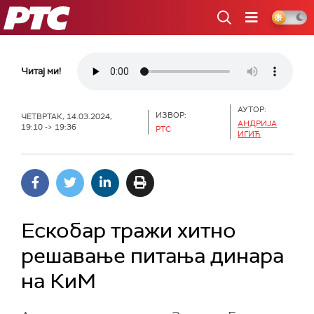
РТС
Читај ми!
АУТОР:
ИЗВОР:
ЧЕТВРТАК, 14.03.2024,
АНДРИЈА
19:10 -> 19:36
РТС
ИГИЋ
Ескобар тражи хитно
решавање питања динара
на КиМ