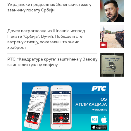
Украјински председник Зеленски стиже у
званичну посету Србији
Дочек ватрогасаца из Шпаније испред
Палате "Србија"; Вучић: Победили сте
ватрену стихију, показали шта значи
храброст
РТС: "Квадратура круга" заштићена у Заводу
за интелектуалну својину