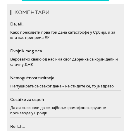
КОМЕНТАРИ
Da, ali...
Како преживети прва три дана катастрофе у Србији, и за
шта нас припрема ЕУ
Dvojnik mog oca
Вероватно свако од нас има свог двојника са којим дели и
сличну ДНК
Nemogućnost tusiranja
Не туширате се сваког дана – не стидите се, то је здраво
Cestitke za uspeh
Да ли сте знали да се најбоље грамофонске ручице
производе у Србији
Re: Eh...