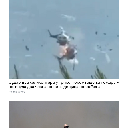
Судар два хеликоптера у Грчкој током гашења пожара –
погинула два члана посаде, двојица повређена
02. 08. 2026.