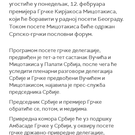
угостиће у понедељак, 12. фебруара
премијера Грчке Кирјакоса Мицотакиса,
који ће боравити у радној посети Београду.
Током посете Мицотакиса биће одржан
Српско-грчки пословни форум.
Програмом посете грчке делегације,
предвиђен је тет-а-тет састанак Вучића и
Мицотакиса у Палати Србија, после чега ће
уследити пленарни разговори делегација
Србије и Грчке предвођени Вучићем и
Мицотакисом, најавила је прес-служба
председника Србије.
Председник Србије и премијер Грчке
обратиће се, потом, и медијима.
Привредна комора Србије ће уз подршку
Амбасаде Грчке у Србији, у оквиру посете
грчке државно-привредне делегације,