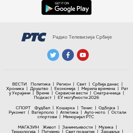
Радио Телевизија Србије
|
|
|
|
ВЕСТИ
Политика
Регион
Свет
Србија данас
|
|
|
|
Хроника
Друштво
Економија
Мерила времена
Рат
|
|
|
|
у Украјини
Време
Сервисне вести
Сматрачница
|
Подкаст
ЕУ могућности 2026
|
|
|
|
СПОРТ
Фудбал
Кошарка
Тенис
Одбојка
|
|
|
|
Рукомет
Ватерполо
Атлетика
Ауто-мото
Остали
|
спортови
Меморијал РТС
|
|
|
МАГАЗИН
Живот
Занимљивости
Музика
|
|
|
|
Технологијa
Путујемо
Свет познатих
Здравље