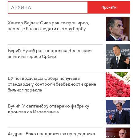
Хантер Бајден: Очев рак се проширио,
веома је болно гледати његову борбу
Ђурић: Вучић разговором са Зеленским
штити интересе Србије
ЕУ потврдила да Србија испуњава
стандарде у контроли безбедности хране
биљног порекла
Вучић: У септембру отварамо фабрику
дронова са Израелцима
Андраш Бакa предложен за председника