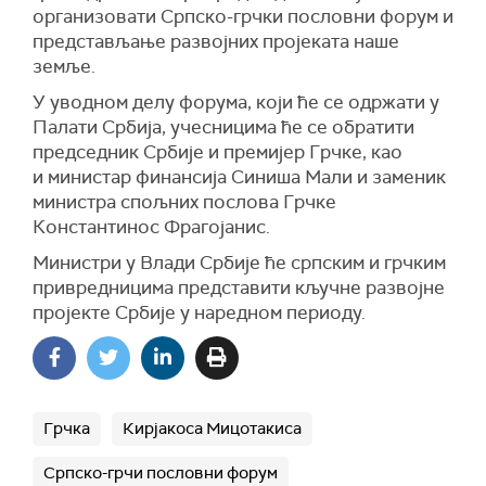
организовати Српско-грчки пословни форум и
представљање развојних пројеката наше
земље.
У уводном делу форума, који ће се одржати у
Палати Србија, учесницима ће се обратити
председник Србије и премијер Грчке, као
и министар финансија Синиша Мали и заменик
министра спољних послова Грчке
Константинос Фрагојанис.
Министри у Влади Србије ће српским и грчким
привредницима представити кључне развојне
пројекте Србије у наредном периоду.
Грчка
Кирјакоса Мицотакиса
Српско-грчи пословни форум