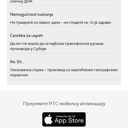
сличну ДНК
Nemogućnost tusiranja
Не туширате се сваког дана – не стидите се, то је здраво
Cestitke za uspeh
Да ли сте знали да се најбоље грамофонске ручице
производе у Србији
Re: Eh...
Лесковачка спржа – производ са заштићеним географским
пореклом
Преузмите РТС мобилну апликацију