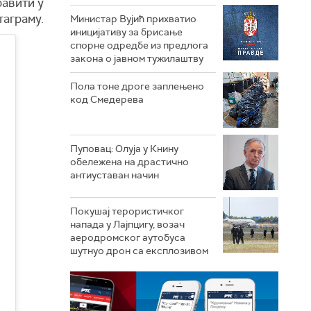
равити у
таграму.
Министар Вујић прихватио
иницијативу за брисање
спорне одредбе из предлога
закона o јавном тужилаштву
Пола тоне дроге заплењено
код Смедерева
Пуповац: Олуја у Книну
обележена на драстично
антиуставан начин
Покушај терористичког
напада у Лајпцигу, возач
аеродромског аутобуса
шутнуо дрон са експлозивом