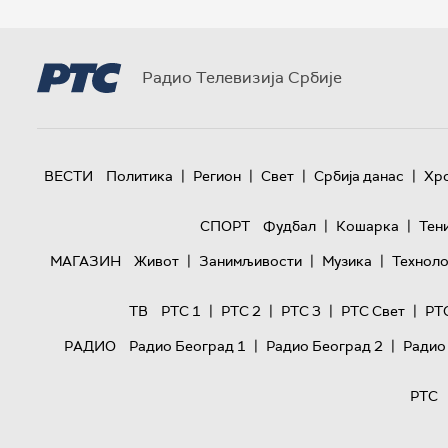
Радио Телевизија Србије
|
|
|
|
ВЕСТИ
Политика
Регион
Свет
Србија данас
Хр
|
|
СПОРТ
Фудбал
Кошарка
Тен
|
|
|
МАГАЗИН
Живот
Занимљивости
Музика
Техноло
|
|
|
|
ТВ
РТС 1
РТС 2
РТС 3
РТС Свет
РТ
|
|
РАДИО
Радио Београд 1
Радио Београд 2
Радио
РТС