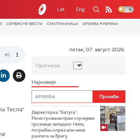
Lat
Eng
Е
СЕРВИСНЕ ВЕСТИ
СМАТРАЧНИЦА
АРХИВА РУБРИКА
петак, 07. август 2026.
Прогноза
Најновије
ла Тесла"
Директорка "Батута”:
Регистровани први случајеви
грознице западног Нила,
потребан опрез али нема
а'
разлога за бригу