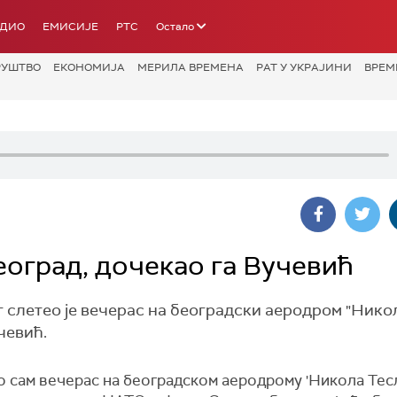
АДИО
ЕМИСИЈЕ
РТС
Остало
РУШТВО
ЕКОНОМИЈА
МЕРИЛА ВРЕМЕНА
РАТ У УКРАЈИНИ
ВРЕМ
еоград, дочекао га Вучевић
слетео је вечерас на београдски аеродром "Нико
чевић.
о сам вечерас на београдском аеродрому 'Никола Тесл