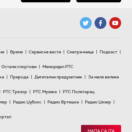
|
|
|
|
|
ни
Време
Сервисне вести
Сматрачница
Подкаст
|
Остали спортови
Меморијал РТС
|
|
|
ка
Природа
Дигитални предузетник
За мале велике
|
|
|
РТС Трезор
РТС Музика
РТС Полетарац
|
|
|
|
лер
Радио Џубокс
Радио Вртешка
Радио Џезер
ортал
МАПА САЈТА