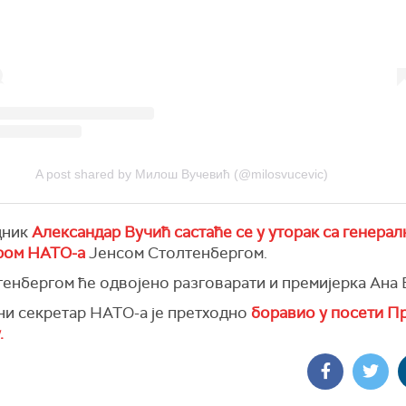
A post shared by Милош Вучевић (@milosvucevic)
дник
Александар Вучић састаће се у уторак са генера
ром НАТО-а
Јенсом Столтенбергом.
тенбергом ће одвојено разговарати и премијерка Ана 
ни секретар НАТО-а је претходно
боравио у посети П
.