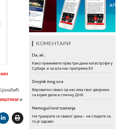
КОМЕНТАРИ
Da, ali...
Како преживети прва три дана катастрофе у
Србији, и за шта нас припрема ЕУ
лним
Dvojnik mog oca
Брнабић.
Вероватно свако од нас има свог двојника
са којим дели и сличну ДНК
риштини
и
Nemogućnost tusiranja
Не туширате се сваког дана – не стидите се,
то је здраво