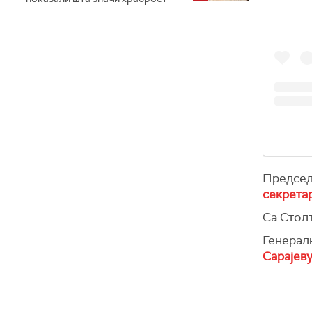
Предсе
секрета
Са Стол
Генерал
Сарајеву