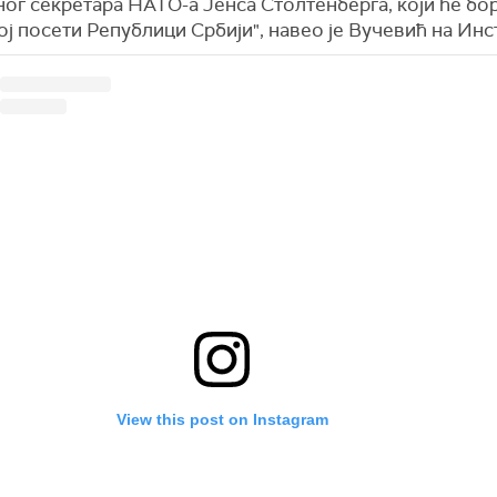
ог секретара НАТО-а Јенса Столтенберга, који ће бо
ј посети Републици Србији", навео је Вучевић на Инс
View this post on Instagram