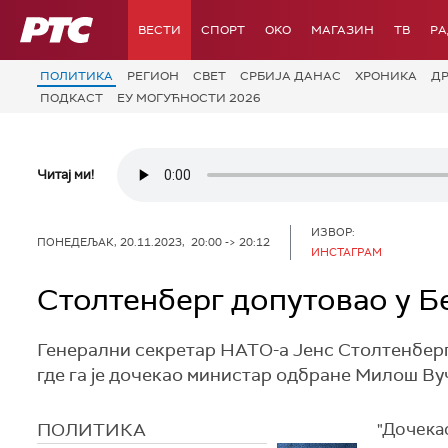
РТС
ВЕСТИ
СПОРТ
OKO
МАГАЗИН
ТВ
Р
ПОЛИТИКА
РЕГИОН
СВЕТ
СРБИЈА ДАНАС
ХРОНИКА
Д
ПОДКАСТ
ЕУ МОГУЋНОСТИ 2026
Читај ми!
ИЗВОР:
ПОНЕДЕЉАК, 20.11.2023, 20:00 -> 20:12
ИНСТАГРАМ
Столтенберг допутовао у Б
Генерални секретар НАТО-а Јенс Столтенберг 
где га је дочекао министар одбране Милош Ву
ПОЛИТИКА
"Дочека