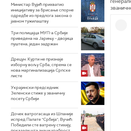
генералн
Министар Вујић прихватио
званично
иницијативу за брисање спорне
одредбе из предлога закона o
јавном тужилаштву
Три полицајца МУП-а Србије
приведена на Јарињу – двојица
пуштена, један задржан
Дрецун: Курти не признаје
изборну вољу Срба, спрема се
нова маргинализација Српске
листе
Украјински председник
Зеленски стиже у званичну
посету Србији
Дочек ватрогасаца из Шпаније
испред Палате "Србија"; Вучић:
Победили сте ватрену стихију,
показали шта значи храброст