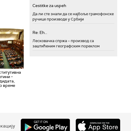
Cestitke za uspeh
Да ли сте знали да се најбоље грамофонске
ручице производе у Србији
Re: Eh...
Лесковачка спржа – производ са
заштићеним географским пореклом
ститутивна
тини –
дидата,
о време
кацију