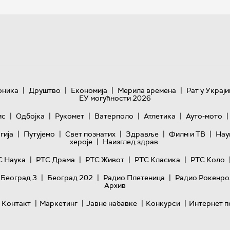
|
|
|
|
оника
Друштво
Економија
Мерила времена
Рат у Украји
ЕУ могућности 2026
|
|
|
|
|
|
ис
Одбојка
Рукомет
Ватерполо
Атлетика
Ауто-мото
|
|
|
|
|
гијa
Путујемо
Свет познатих
Здравље
Филм и ТВ
Нау
|
хероје
Наизглед здрав
|
|
|
|
С Наука
РТС Драма
РТС Живот
РТС Класика
РТС Коло
|
|
|
 Београд 3
Београд 202
Радио Плетеница
Радио Рокенро
Архив
|
|
|
|
Контакт
Маркетинг
Јавне набавке
Конкурси
Интернет п