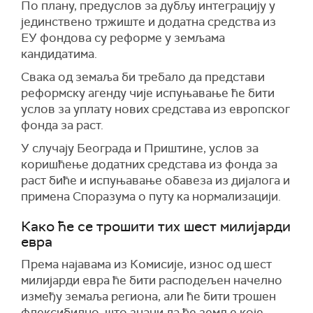
По плану, предуслов за дубљу интеграцију у
јединствено тржиште и додатна средства из
ЕУ фондова су реформе у земљама
кандидатима.
Свака од земаља би требало да представи
реформску агенду чије испуњавање ће бити
услов за уплату нових средстава из европског
фонда за раст.
У случају Београда и Приштине, услов за
коришћење додатних средстава из фонда за
раст биће и испуњавање обавеза из дијалога и
примена Споразума о путу ка нормализацији.
Како ће се трошити тих шест милијарди
евра
Према најавама из Комисије, износ од шест
милијарди евра ће бити расподељен начелно
између земаља региона, али ће бити трошен
флексибилно, што значи да ће земље које