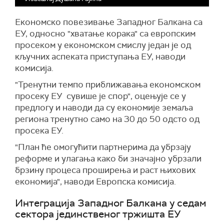
Економско повезивање Западног Балкана са
ЕУ, односно "хватање корака" са европским
просеком у економском смислу један је од
кључних аспеката приступања ЕУ, наводи
комисија.
"Тренутни темпо приближавања економском
просеку ЕУ сувише је спор", оцењује се у
предлогу и наводи да су економије земаља
региона тренутно само на 30 до 50 одсто од
просека ЕУ.
"План ће омогућити партнерима да убрзају
реформе и улагања како би значајно убрзали
брзину процеса проширења и раст њихових
економија", наводи Европска комисија.
Интеграција Западног Балкана у седам
сектора јединственог тржишта ЕУ