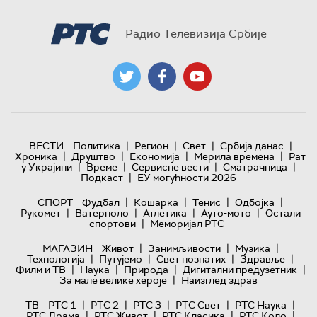
Радио Телевизија Србије
|
|
|
|
ВЕСТИ
Политика
Регион
Свет
Србија данас
|
|
|
|
Хроника
Друштво
Економија
Мерила времена
Рат
|
|
|
|
у Украјини
Време
Сервисне вести
Сматрачница
|
Подкаст
ЕУ могућности 2026
|
|
|
|
СПОРТ
Фудбал
Кошарка
Тенис
Одбојка
|
|
|
|
Рукомет
Ватерполо
Атлетика
Ауто-мото
Остали
|
спортови
Меморијал РТС
|
|
|
МАГАЗИН
Живот
Занимљивости
Музика
|
|
|
|
Технологијa
Путујемо
Свет познатих
Здравље
|
|
|
|
Филм и ТВ
Наука
Природа
Дигитални предузетник
|
За мале велике хероје
Наизглед здрав
|
|
|
|
|
ТВ
РТС 1
РТС 2
РТС 3
РТС Свет
РТС Наука
|
|
|
|
РТС Драма
РТС Живот
РТС Класика
РТС Коло