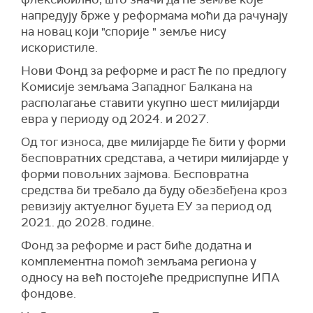
напредују брже у реформама моћи да рачунају
на новац који "спорије " земље нису
искористиле.
Нови Фонд за реформе и раст ће по предлогу
Комисије земљама Западног Балкана на
располагање ставити укупно шест милијарди
евра у периоду од 2024. и 2027.
Од тог износа, две милијарде ће бити у форми
бесповратних средстава, а четири милијарде у
форми повољних зајмова. Бесповратна
средства би требало да буду обезбеђена кроз
ревизију актуелног буџета ЕУ за период од
2021. до 2028. године.
Фонд за реформе и раст биће додатна и
комплементна помоћ земљама региона у
односу на већ постојеће предриспупне ИПА
фондове.