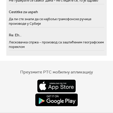
Не туширате се сваког дана – не стидите се, то је здраво
Cestitke za uspeh
Да ли сте знали да се најбоље грамофонске ручице
производе у Србији
Re: Eh...
Лесковачка спржа – производ са заштићеним географским
пореклом
Преузмите РТС мобилну апликацију