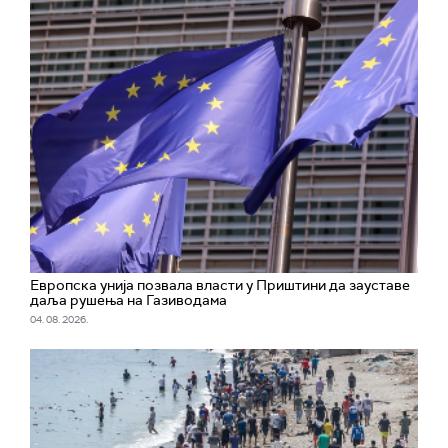
Европска унија позвала власти у Приштини да зауставе
даља рушења на Газиводама
04. 08. 2026.