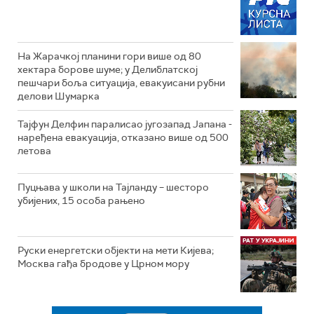
На Жарачкој планини гори више од 80
хектара борове шуме; у Делиблатској
пешчари боља ситуација, евакуисани рубни
делови Шумарка
Тајфун Делфин паралисао југозапад Јапана -
наређена евакуација, отказано више од 500
летова
Пуцњава у школи на Тајланду – шесторо
убијених, 15 особа рањено
Руски енергетски објекти на мети Кијева;
Москва гађа бродове у Црном мору