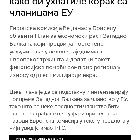
како би ухватиле корак са
чланицама ЕУ
Европска комисија ће данас у Бриселу
објавити План за економски раст Западног
Балкана који предвиђа постепено
укључивање у делове заједничког
Европског тржишта и додатни пакет
финансијске помоћи земљама региона у
износу од шест милијарди евра.
Циљ плана је да се подстакну и интензивирају
припреме Западног Балкана за чланство у ЕУ,
тако што ће неке предности чланства бити
осетне за грађане већ у фази приступања,
наводи Европска комисија у тексту предлога у
чији увид је имао РТС.
Извештај Душана Гајића