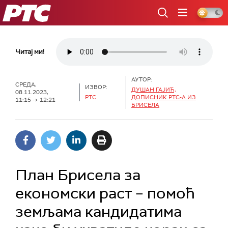
РТС
Читај ми!
АУТОР:
СРЕДА,
ИЗВОР:
ДУШАН ГАЈИЋ,
08.11.2023,
РТС
ДОПИСНИК РТС-А ИЗ
11:15 -> 12:21
БРИСЕЛА
План Брисела за
економски раст – помоћ
земљама кандидатима