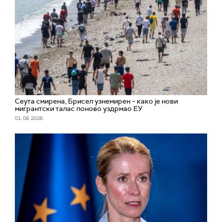
Сеута смирена, Брисел узнемирен – како је нови
мигрантски талас поново уздрмао ЕУ
01. 08. 2026.