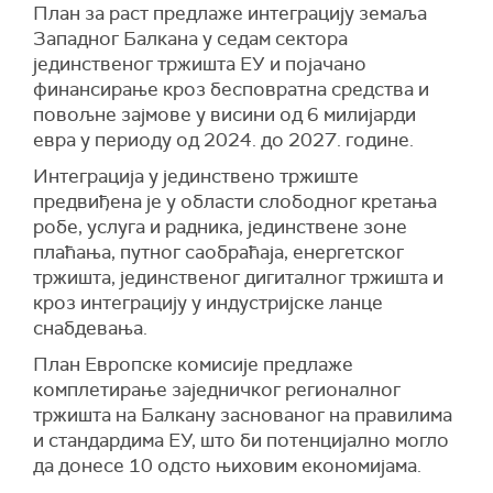
План за раст предлаже интеграцију земаља
Западног Балкана у седам сектора
јединственог тржишта ЕУ и појачано
финансирање кроз бесповратна средства и
повољне зајмове у висини од 6 милијарди
евра у периоду од 2024. до 2027. године.
Интеграција у јединствено тржиште
предвиђена је у области слободног кретања
робе, услуга и радника, јединствене зоне
плаћања, путног саобраћаја, енергетског
тржишта, јединственог дигиталног тржишта и
кроз интеграцију у индустријске ланце
снабдевања.
План Европске комисије предлаже
комплетирање заједничког регионалног
тржишта на Балкану заснованог на правилима
и стандардима ЕУ, што би потенцијално могло
да донесе 10 одсто њиховим економијама.