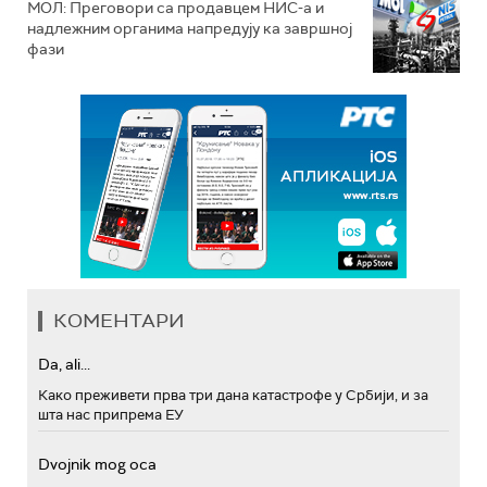
МОЛ: Преговори са продавцем НИС-а и
надлежним органима напредују ка завршној
фази
КОМЕНТАРИ
Da, ali...
Како преживети прва три дана катастрофе у Србији, и за
шта нас припрема ЕУ
Dvojnik mog oca