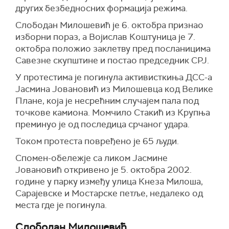
других безбедносних формација режима.
Слободан Милошевић је 6. октобра признао
изборни пораз, а Војислав Коштуница је 7.
октобра положио заклетву пред посланицима
Савезне скупштине и постао председник СРЈ.
У протестима је погинула активисткиња ДСС-а
Јасмина Јовановић из Милошевца код Велике
Плане, која је несрећним случајем пала под
точкове камиона. Момчило Стакић из Крупња
преминуо је од последица срчаног удара.
Током протеста повређено је 65 људи.
Спомен-обележје са ликом Јасмине
Јовановић откривено је 5. октобра 2002.
године у парку између улица Кнеза Милоша,
Сарајевске и Мостарске петље, недалеко од
места где је погинула.
Слободан Милошевић