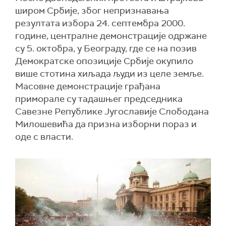
широм Србије, због непризнавања
резултата избора 24. септембра 2000.
године, централне демонстрације одржане
су 5. октобра, у Београду, где се на позив
Демократске опозиције Србије окупило
више стотина хиљада људи из целе земље.
Mасовне демонстрације грађана
приморале су тадашњег председника
Савезне Републике Југославије Слободана
Милошевића да призна изборни пораз и
оде с власти.