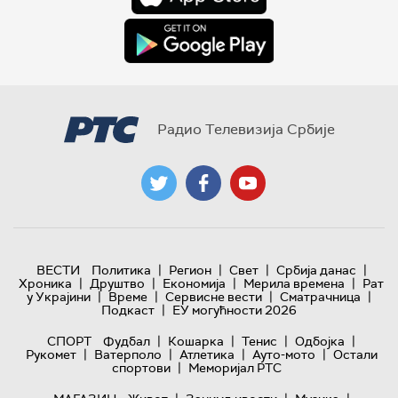
Радио Телевизија Србије
|
|
|
|
ВЕСТИ
Политика
Регион
Свет
Србија данас
|
|
|
|
Хроника
Друштво
Економија
Мерила времена
Рат
|
|
|
|
у Украјини
Време
Сервисне вести
Сматрачница
|
Подкаст
ЕУ могућности 2026
|
|
|
|
СПОРТ
Фудбал
Кошарка
Тенис
Одбојка
|
|
|
|
Рукомет
Ватерполо
Атлетика
Ауто-мото
Остали
|
спортови
Меморијал РТС