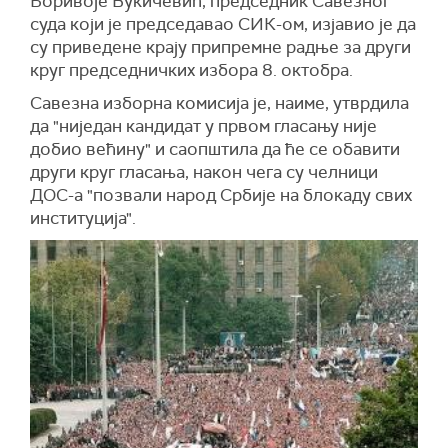
Боривоје Вукичевић, председник Савезног
суда који је председавао СИК-ом, изјавио је да
су приведене крају припремне радње за други
круг председничких избора 8. октобра.
Савезна изборна комисија је, наиме, утврдила
да "ниједан кандидат у првом гласању није
добио већину" и саопштила да ће се обавити
други круг гласања, након чега су челници
ДОС-а "позвали народ Србије на блокаду свих
институција".