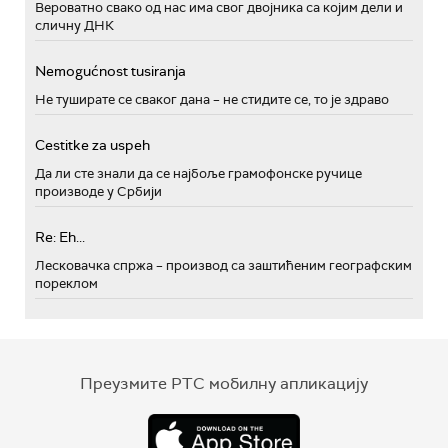
Вероватно свако од нас има свог двојника са којим дели и
сличну ДНК
Nemogućnost tusiranja
Не туширате се сваког дана – не стидите се, то је здраво
Cestitke za uspeh
Да ли сте знали да се најбоље грамофонске ручице
производе у Србији
Re: Eh...
Лесковачка спржа – производ са заштићеним географским
пореклом
Преузмите РТС мобилну апликацију