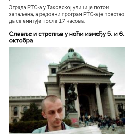
Зграда РТС-а у Таковској улици је потом
запаљена, а редовни програм РТС-а је престао
да се емитује после 17 часова.
Славље и стрепња у ноћи између 5. и 6.
октобра