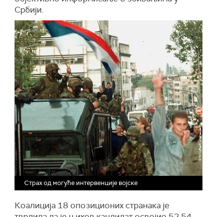
Србији.
Страх од могуће интервенције војске
Коалиција 18 опозиционих странака је
тврдила да је њихов кандидат освојио 52,54