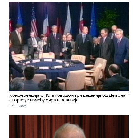
Конференција СПС-а поводом три деценије од Дејтона –
споразум између мира и ревизије
17. 11. 2025.