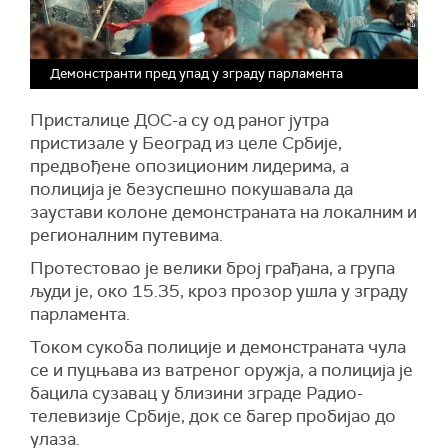
Демонстранти пред упад у зграду парламента
Присталице ДОС-а су од раног јутра
пристизале у Београд из целе Србије,
предвођене опозиционим лидерима, а
полиција је безуспешно покушавала да
заустави колоне демонстраната на локалним и
регионалним путевима.
Протестовао је велики број грађана, а група
људи је, око 15.35, кроз прозор ушла у зграду
парламента.
Током сукоба полиције и демонстраната чула
се и пуцњава из ватреног оружја, а полиција је
бацила сузавац у близини зграде Радио-
телевизије Србије, док се багер пробијао до
улаза.