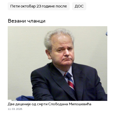
Пети октобар 23 године после
ДОС
Везани чланци
Две деценије од смрти Слободана Милошевића
11. 03. 2026.