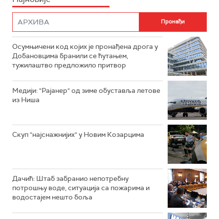
Осумњичени код којих је пронађена дрога у
Добановцима бранили се ћутањем,
тужилаштво предложило притвор
Mедији: "Рајанер" од зиме обуставља летове
из Ниша
Скуп "најснажнијих" у Новим Козарцима
Дачић: Штаб забранио непотребну
потрошњу воде, ситуација са пожарима и
водостајем нешто боља