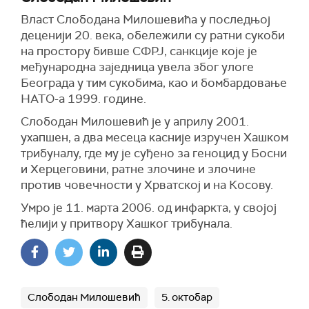
Власт Слободана Милошевића у последњој
деценији 20. века, обележили су ратни сукоби
на простору бивше СФРЈ, санкције које је
међународна заједница увела због улоге
Београда у тим сукобима, као и бомбардовање
НАТО-а 1999. године.
Слободан Милошевић је у априлу 2001.
ухапшен, a два месеца касније изручен Хашком
трибуналу, где му је суђено за геноцид у Босни
и Херцеговини, ратне злочине и злочине
против човечности у Хрватској и на Косову.
Умро је 11. марта 2006. од инфаркта, у својој
ћелији у притвору Хашког трибунала.
Слободан Милошевић
5. октобар