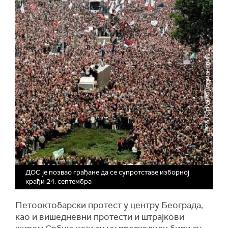
ДОС је позвао грађане да се супротставе изборној
крађи 24. септембра
Петооктобарски протест у центру Београда,
као и вишедневни протести и штрајкови