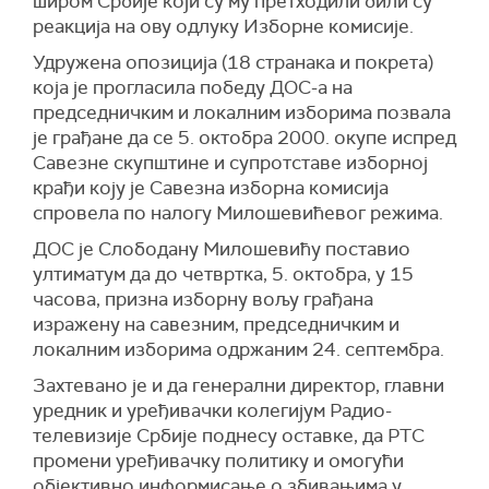
широм Србије који су му претходили били су
реакција на ову одлуку Изборне комисије.
Удружена опозиција (18 странака и покрета)
која је прогласила победу ДОС-а на
председничким и локалним изборима позвала
је грађане да се 5. октобра 2000. окупе испред
Савезне скупштине и супротставе изборној
крађи коју је Савезна изборна комисија
спровела по налогу Милошевићевог режима.
ДОС је Слободану Милошевићу поставио
ултиматум да до четвртка, 5. октобра, у 15
часова, призна изборну вољу грађана
изражену на савезним, председничким и
локалним изборима одржаним 24. септембра.
Захтевано је и да генерални директор, главни
уредник и уређивачки колегијум Радио-
телевизије Србије поднесу оставке, да РТС
промени уређивачку политику и омогући
објективно информисање о збивањима у