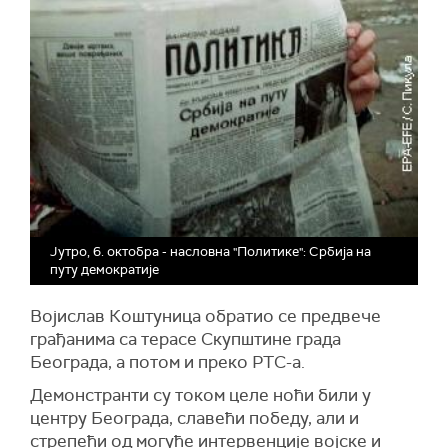
Јутро, 6. октобра - насловна "Политике": Србија на
путу демократије
Војислав Коштуница обратио се предвече
грађанима са терасе Скупштине града
Београда, а потом и преко РТС-а.
Демонстранти су током целе ноћи били у
центру Београда, славећи победу, али и
стрепећи од могуће интервенције војске и