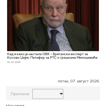
Кад и како је настала ОВК – британски експерт за
Косово Џејмс Петифер за РТС о грешкама Милошевића
24. 10. 2025.
петак, 07. август 2026.
Прогноза
Најновије