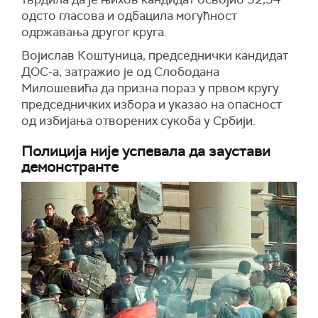
одсто гласова и одбацила могућност
одржавања другог круга.
Војислав Коштуница, председнички кандидат
ДОС-а, затражио је од Слободана
Милошевића да призна пораз у првом кругу
председничких избора и указао на опасност
од избијања отворених сукоба у Србији.
Полиција није успевала да заустави
демонстранте