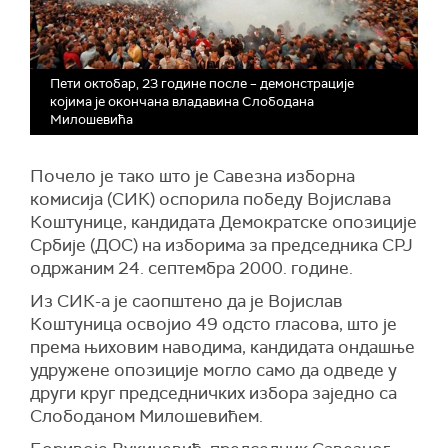
Пети октобар, 23 године после – демонстрације
којима је окончана владавина Слободана
Милошевића
Почело је тако што је Савезна изборна
комисија (СИК) оспорила победу Војислава
Коштунице, кандидата Демократске опозиције
Србије (ДОС) на изборима за председника СРЈ
одржаним 24. септембра 2000. године.
Из СИК-а је саопштено да је Војислав
Коштуница освојио 49 одсто гласова, што је
према њиховим наводима, кандидата ондашње
удружене опозиције могло само да одведе у
други круг председничких избора заједно са
Слободаном Милошевићем.