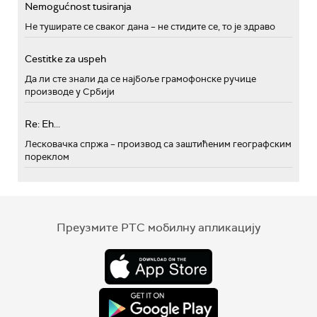
Nemogućnost tusiranja
Не туширате се сваког дана – не стидите се, то је здраво
Cestitke za uspeh
Да ли сте знали да се најбоље грамофонске ручице
производе у Србији
Re: Eh...
Лесковачка спржа – производ са заштићеним географским
пореклом
Преузмите РТС мобилну апликацију