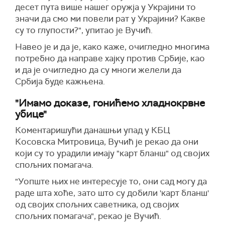
десет пута више нашег оружја у Украјини то
значи да смо ми повели рат у Украјини? Какве
су то глупости?", упитао је Вучић.
Навео је и да је, како каже, очигледно многима
потребно да направе хајку против Србије, као
и да је очигледно да су многи желели да
Србија буде кажњена.
"Имамо доказе, гонићемо хладнокрвне
убице"
Коментаришући данашњи упад у КБЦ
Косовска Митровица, Вучић је рекао да они
који су то урадили имају "карт бланш" од својих
спољних помагача.
"Уопште њих не интересује то, они сад могу да
раде шта хоће, зато што су добили 'карт бланш'
од својих спољних саветника, од својих
спољних помагача", рекао је Вучић.