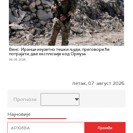
Венс: Иранци изузетно тешки људи, преговори ће
потрајати; две експлозије код Ормуза
06. 08. 2026.
петак, 07. август 2026.
Прогноза
Најновије