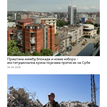
Приштина између блокаде и нових избора –
институционална криза појачава притисак на Србе
06. 08. 2026.