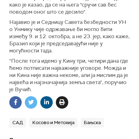
како је казао, да се на њега "сручи сав бес
поводом оног што се десило".
Најавио је и Седницу Савета безбедности УН
о Унмику чије одржавање би могло бити
између 9. и 12. октобра, а не 23. јер, како каже,
Бразил који је председавајући није у
могућности тада.
"После тога идемо у Кину три, четири дана где
ћемо потписати најважније уговоре. Можда и
ни Кина није важна некоме, али ја мислим да је
највећа и најзначајнија земља света", поручио
је Вучић.
САД
Косово и Метохија
Бањска