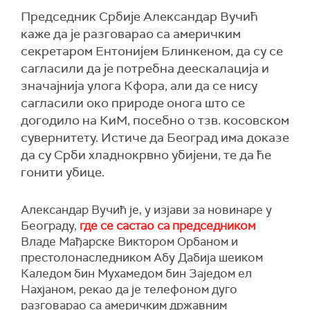
Председник Србије Александар Вучић
каже да је разговарао са америчким
секретаром Ентонијем Блинкеном, да су се
сагласили да је потребна деескалација и
значајнија улога Кфора, али да се нису
сагласили око природе онога што се
догодило на КиМ, посебно о тзв. косовском
сувернитету. Истиче да Београд има доказе
да су Срби хладнокрвно убијени, те да ће
гонити убице.
Александар Вучић је, у изјави за новинаре у
Београду,
где се састао са председником
Владе Мађарске Виктором Орбаном и
престолонаследником Абу Дабија шеиком
Каледом бин Мухамедом бин Заједом ел
Нахјаном, рекао да је телефоном дуго
разговарао са америчким државним