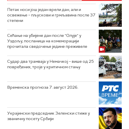
Петак носи још један врели дан, али и
освежење – пљускови и грмљавина после 37
степени
Сећање на убијене дан после "Олује" у
Уздољу, посланица на комеморацији
прочитала сведочење једине преживеле
Судар два трамваја у Немачкој – више од 25
повређених, троје у критичном стању
Временска прогноза 7. август 2026.
Украјински председник Зеленски стиже у
званичну посету Србији