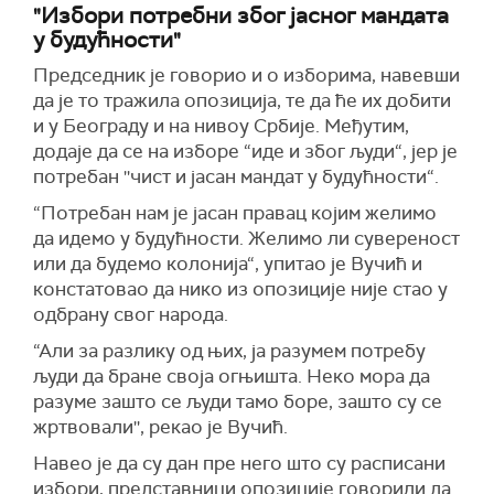
"Избори потребни због јасног мандата
у будућности"
Председник је говорио и о изборима, навевши
да је то тражила опозиција, те да ће их добити
и у Београду и на нивоу Србије. Међутим,
додаје да се на изборе “иде и због људи“, јер је
потребан ''чист и јасан мандат у будућности“.
“Потребан нам је јасан правац којим желимо
да идемо у будућности. Желимо ли сувереност
или да будемо колонија“, упитао је Вучић и
констатовао да нико из опозиције није стао у
одбрану свог народа.
“Али за разлику од њих, ја разумем потребу
људи да бране своја огњишта. Неко мора да
разуме зашто се људи тамо боре, зашто су се
жртвовали'', рекао је Вучић.
Навео је да су дан пре него што су расписани
избори, представници опозиције говорили да