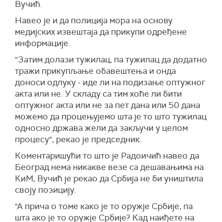
Вучић.
Навео је и да полиција мора на основу
медијских извештаја да прикупи одређене
информације.
"Затим долази тужилац, па тужилац да додатно
тражи прикупљање обавештења и онда
доноси одлуку - иде ли на подизање оптужног
акта или не. У складу са тим хоће ли бити
оптужног акта или не за пет дана или 50 дана
можемо да процењујемо шта је то што тужилац
односно држава жели да закључи у целом
процесу", рекао је председник.
Коментаришући то што је Радоичић навео да
Београд нема никакве везе са дешавањима на
КиМ, Вучић је рекао да Србија не би уништила
своју позицију.
"А прича о томе како је то оружје Србије, па
шта ако је то оружје Србије? Кад наиђете на