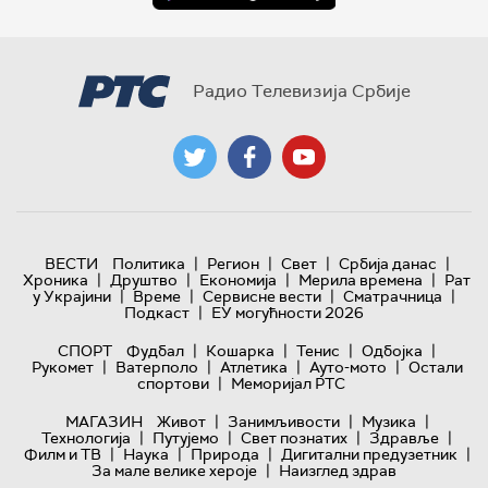
Радио Телевизија Србије
|
|
|
|
ВЕСТИ
Политика
Регион
Свет
Србија данас
|
|
|
|
Хроника
Друштво
Економија
Мерила времена
Рат
|
|
|
|
у Украјини
Време
Сервисне вести
Сматрачница
|
Подкаст
ЕУ могућности 2026
|
|
|
|
СПОРТ
Фудбал
Кошарка
Тенис
Одбојка
|
|
|
|
Рукомет
Ватерполо
Атлетика
Ауто-мото
Остали
|
спортови
Меморијал РТС
|
|
|
МАГАЗИН
Живот
Занимљивости
Музика
|
|
|
|
Технологијa
Путујемо
Свет познатих
Здравље
|
|
|
|
Филм и ТВ
Наука
Природа
Дигитални предузетник
|
За мале велике хероје
Наизглед здрав