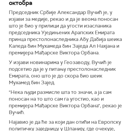
октобра
Председник Србије Александар Вучић је, у
изјави за медије, рекао и да је веома поносан
што је био у прилици да угости изасланика
председника Уједињених Арапских Емирата
принца престолонаследника Абу Дабија шеика
Каледа бин Мухамеда бин Заједа Ал Нахјана и
премијера Мађарске Виктора Орбана.
У изјави новинарима у Геозаводу, Вучић је
подсетио да је у питању престолонаследник
Емирата, оно што је до скора био шеик
Мухамед бин Зајед.
"Нека људи размисле шта то значи, а ја сам
поносан на то што сам га угостио, као и
премијера Мађарске Виктора Орбана", рекао је
Вучић.
Најавио је да ће за који дан отићи на Европску
политичку заједницу у Шпанију, где очекује,