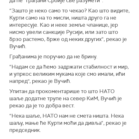
да ће “грађани Србије све разумети“.
“Зашто је неко само то чекао? Као што видите,
Курти само на то мисли, ништа друго га не
интересује. Као и неке земље чланице, јер
нисмо увели санкције Русији, или зато што
брзо растемо, брже од неких других“, рекао је
Вучић.
Грађанима је поручио да не брину.
“Надам се да ћемо задржати стабилност и мир,
и упркос великим мукама које смо имали, ићи
напред'', рекао је Вучић.
Упитан да прокоментарише то што НАТО
шаље додатне трупе на север КиМ, Вучић је
рекао да је то добра вест.
“Нека шаље, НАТО нам не смета ништа. Нека
шаљу, мање ће Курти моћи да дивља“, рекао је
председник.