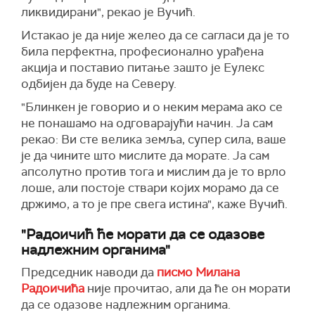
ликвидирани", рекао је Вучић.
Истакао је да није желео да се сагласи да је то
била перфектна, професионално урађена
акција и поставио питање зашто је Еулекс
одбијен да буде на Северу.
"Блинкен је говорио и о неким мерама ако се
не понашамо на одговарајући начин. Ја сам
рекао: Ви сте велика земља, супер сила, ваше
је да чините што мислите да морате. Ја сам
апсолутно против тога и мислим да је то врло
лоше, али постоје ствари којих морамо да се
држимо, а то је пре свега истина", каже Вучић.
"Радоичић ће морати да се одазове
надлежним органима"
Председник наводи да
писмо Милана
Радоичића
није прочитао, али да ће он морати
да се одазове надлежним органима.