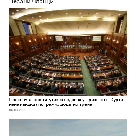
Везани чланци
Прекинута конститутивна седница у Приштини – Курти
нема кандидата, тражио додатно време
06. 08. 2026.