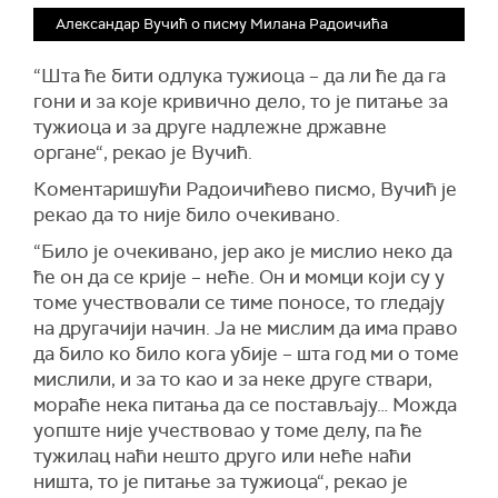
Александар Вучић о писму Милана Радоичића
“Шта ће бити одлука тужиоца – да ли ће да га
гони и за које кривично дело, то је питање за
тужиоца и за друге надлежне државне
органе“, рекао је Вучић.
Коментаришући Радоичићево писмо, Вучић је
рекао да то није било очекивано.
“Било је очекивано, јер ако је мислио неко да
ће он да се крије – неће. Он и момци који су у
томе учествовали се тиме поносе, то гледају
на другачији начин. Ја не мислим да има право
да било ко било кога убије – шта год ми о томе
мислили, и за то као и за неке друге ствари,
мораће нека питања да се постављају… Можда
уопште није учествовао у томе делу, па ће
тужилац наћи нешто друго или неће наћи
ништа, то је питање за тужиоца“, рекао је