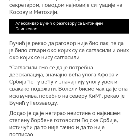
секретаром, поводом најновије ситуације на
Косову и Метохији.
Александар Вучић о разговору са Ентонијем
Блинкеном
Вучић је рекао да раговор није био лак, те да
је било ствари око којих су се сагласили и оних
око којих се нису сагласили.
“Сагласили смо се да је потребна
деескалација, значајно већа улога Кфора и
Србија ће ту већу и значајнију улогу увек и
свакако подржати. Волели бисмо чак да је она
искључива, посебно на северу КиМ", рекао је
Вучић у Геозаводу.
Додао је да је негирао неистине о највишем
степену борбене готовости Војске Србије,
истичући да то није тачно и да то није
потписао.