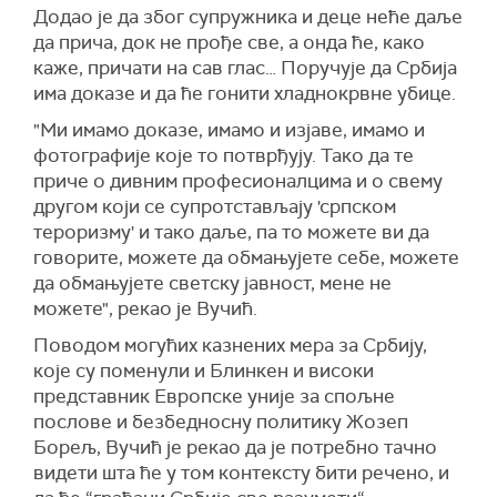
Додао је да због супружника и деце неће даље
да прича, док не прође све, а онда ће, како
каже, причати на сав глас… Поручује да Србија
има доказе и да ће гонити хладнокрвне убице.
"Ми имамо доказе, имамо и изјаве, имамо и
фотографије које то потврђују. Тако да те
приче о дивним професионалцима и о свему
другом који се супротстављају 'српском
тероризму' и тако даље, па то можете ви да
говорите, можете да обмањујете себе, можете
да обмањујете светску јавност, мене не
можете", рекао је Вучић.
Поводом могућих казнених мера за Србију,
које су поменули и Блинкен и високи
представник Европске уније за спољне
послове и безбедносну политику Жозеп
Борељ, Вучић је рекао да је потребно тачно
видети шта ће у том контексту бити речено, и