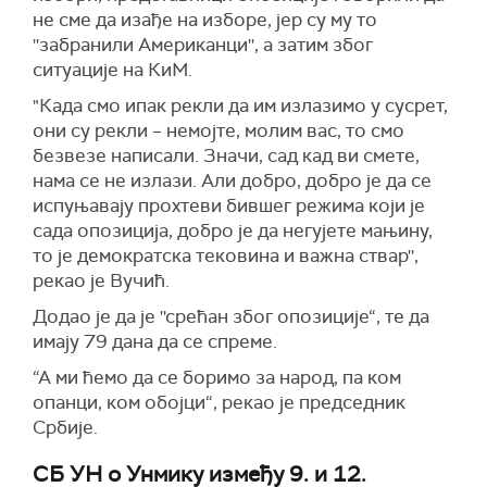
не сме да изађе на изборе, јер су му то
''забранили Американци'', а затим због
ситуације на КиМ.
"Када смо ипак рекли да им излазимо у сусрет,
они су рекли – немојте, молим вас, то смо
безвезе написали. Значи, сад кад ви смете,
нама се не излази. Али добро, добро је да се
испуњавају прохтеви бившег режима који је
сада опозиција, добро је да негујете мањину,
то је демократска тековина и важна ствар'',
рекао је Вучић.
Додао је да је ''срећан због опозиције“, те да
имају 79 дана да се спреме.
“А ми ћемо да се боримо за народ, па ком
опанци, ком обојци“, рекао је председник
Србије.
СБ УН о Унмику између 9. и 12.