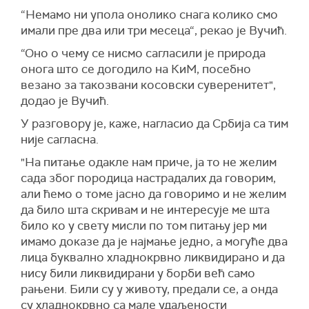
“Немамо ни упола онолико снага колико смо
имали пре два или три месеца“, рекао је Вучић.
“Оно о чему се нисмо сагласили је природа
онога што се догодило на КиМ, посебно
везано за такозвани косовски суверенитет",
додао је Вучић.
У разговору је, каже, нагласио да Србија са тим
није сагласна.
"На питање одакле нам приче, ја то не желим
сада због породица настрадалих да говорим,
али ћемо o томе јасно да говоримо и не желим
да било шта скривам и не интересује ме шта
било ко у свету мисли по том питању јер ми
имамо доказе да је најмање једно, а могуће два
лица буквално хладнокрвно ликвидирано и да
нису били ликвидирани у борби већ само
рањени. Били су у животу, предали се, а онда
су хладнокрвно са мале удаљености