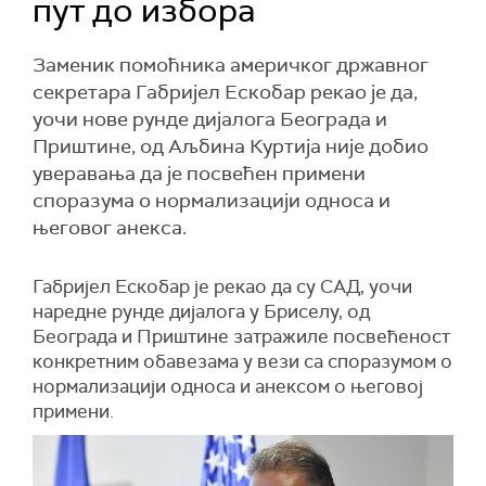
пут до избора
Заменик помоћника америчког државног
секретара Габријел Ескобар рекао је да,
уочи нове рунде дијалога Београда и
Приштине, од Аљбина Куртија није добио
уверавања да је посвећен примени
споразума о нормализацији односа и
његовог анекса.
Габријел Ескобар је рекао да су САД, уочи
наредне рунде дијалога у Бриселу, од
Београда и Приштине затражиле посвећеност
конкретним обавезама у вези са споразумом о
нормализацији односа и анексом о његовој
примени.