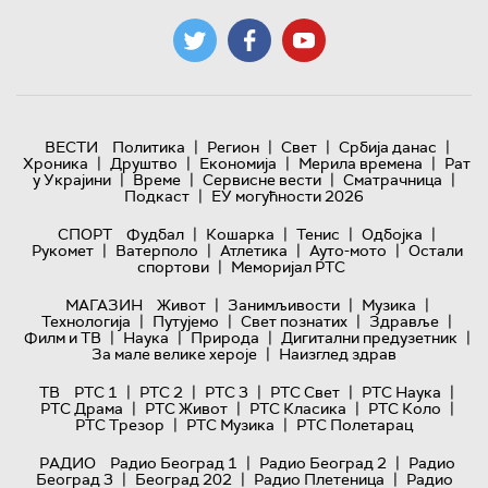
|
|
|
|
ВЕСТИ
Политика
Регион
Свет
Србија данас
|
|
|
|
Хроника
Друштво
Економија
Мерила времена
Рат
|
|
|
|
у Украјини
Време
Сервисне вести
Сматрачница
|
Подкаст
ЕУ могућности 2026
|
|
|
|
СПОРТ
Фудбал
Кошарка
Тенис
Одбојка
|
|
|
|
Рукомет
Ватерполо
Атлетика
Ауто-мото
Остали
|
спортови
Меморијал РТС
|
|
|
МАГАЗИН
Живот
Занимљивости
Музика
|
|
|
|
Технологијa
Путујемо
Свет познатих
Здравље
|
|
|
|
Филм и ТВ
Наука
Природа
Дигитални предузетник
|
За мале велике хероје
Наизглед здрав
|
|
|
|
|
ТВ
РТС 1
РТС 2
РТС 3
РТС Свет
РТС Наука
|
|
|
|
РТС Драма
РТС Живот
РТС Класика
РТС Коло
|
|
РТС Трезор
РТС Музика
РТС Полетарац
|
|
РАДИО
Радио Београд 1
Радио Београд 2
Радио
|
|
|
Београд 3
Београд 202
Радио Плетеница
Радио