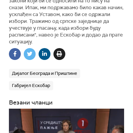
закони који би се односили на то нису на
снази. Ипак, ми подржавамо било какав начин,
усклађен са Уставом, како би се одржали
избори. Тражимо од српске заједнице да
учествује у гласању, када избори буду
расписани", навео је Ескобар и додао да прате
ситуацију.
Дијалог Београда и Приштине
Габријел Ескобар
Везани чланци