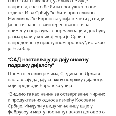
НАТО-ом. Нажалост, уколико не буде
напретка, све то ће бити пропуштено ове
године. И за Србију ће бити врло слично.
Мислим да ће Европска унија желети да види
јасне сигнале о заинтересованости за
примену споразума о нормализацији док буду
разматрали у коликој мери је Србија
напредовала у приступном процесу", истакао
је Ескобар.
"САД настављају да дају снажну
подршку дијалогу"
Према његовим речима, Сједињене Државе
настављају да дају снажну подршку дијалогу,
који предводи Европска унија.
"Видимо га као начин за остваривање мирних
и продуктивних односа између Kосова и
Србије. Имајући у виду чињеницу да је у
фебруару и марту постигнут важан договор о