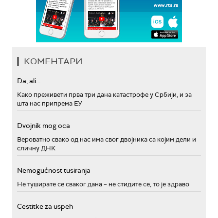
КОМЕНТАРИ
Da, ali...
Како преживети прва три дана катастрофе у Србији, и за
шта нас припрема ЕУ
Dvojnik mog oca
Вероватно свако од нас има свог двојника са којим дели и
сличну ДНК
Nemogućnost tusiranja
Не туширате се сваког дана – не стидите се, то је здраво
Cestitke za uspeh