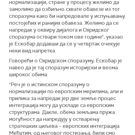
нормализацији, стране у процесу желимо да
замолимо да озбиљно схвате обавезе из тог
споразума како би напредовале у испуњавању
постојећих и ранијих обавеза. Желимо да се
напредак у оквиру дијалога и Охридског
споразума оствари током ове године", указао
је Ескобар додавши да се у четвртак очекује
неки вид напретка.
Говорећи о Охридском споразуму, Ескобар је
навео да је тај споразум историјски и веома
широког обима.
"Реч је о истинском споразуму о
нормализацији по европским мерилима, али и
прилика за напредак јер две земље процес
интеграција могу да ускладе са европским
структурама. Дакле, обема земљама пружа
могућност да напредују у остварењу
стратешких циљева – европских интеграција.
Међутим, од његовог постизања, били смо