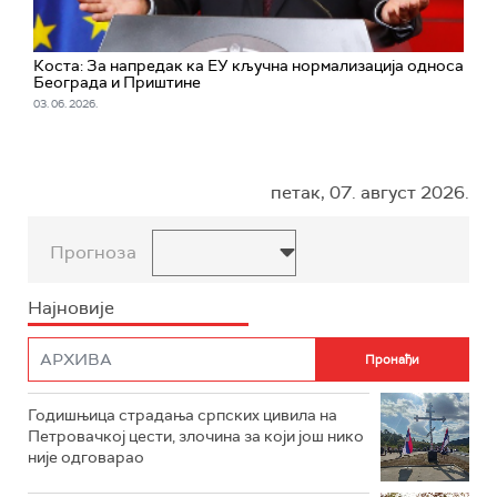
Коста: За напредак ка ЕУ кључна нормализација односа
Београда и Приштине
03. 06. 2026.
петак, 07. август 2026.
Прогноза
Најновије
Годишњица страдања српских цивила на
Петровачкој цести, злочина за који још нико
није одговарао