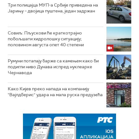
Три полицајца МУП-а Србије приведена на
Јарињу – двојица пуштена, један задржан
Совиљ: Пљускови ће краткотрајно
побољшати хидролошку ситуацију;
половином августа опет 40 степени
Румуни потапају барже са камењем како би
подигли ниво Дунава испред нуклеарке
Чернавода
Како Кијев преко напада на компанију
"Вајлдберис" удара на мала руска предузећа