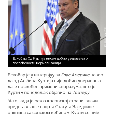
Ескобар: Од Kуртија нисам добио уверавања о
посвећености нормализацији
Ескобар је у интервјуу за
Глас Америке
навео
да од Аљбина Куртија није добио уверавања
да је посвећен примени споразума, што је
Курти у понедељак објавио на
Твитеру
.
"А то, када је реч о косовској страни, значи
представљање нацрта Статута Заједнице
општина са српском већином. Kурти се није