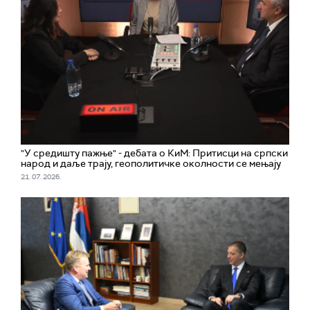
"У средишту пажње" - дебата о КиМ: Притисци на српски
народ и даље трају, геополитичке околности се мењају
21. 07. 2026.