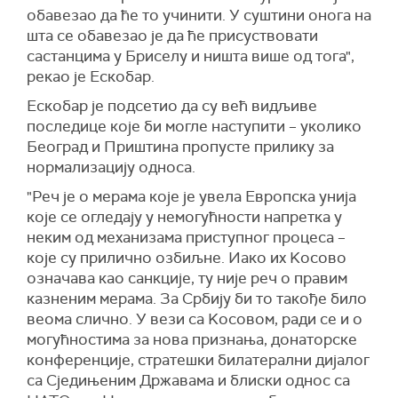
обавезао да ће то учинити. У суштини онога на
шта се обавезао је да ће присуствовати
састанцима у Бриселу и ништа више од тога",
рекао је Ескобар.
Ескобар је подсетио да су већ видљиве
последице које би могле наступити – уколико
Београд и Приштина пропусте прилику за
нормализацију односа.
"Реч је о мерама које је увела Европска унија
које се огледају у немогућности напретка у
неким од механизама приступног процеса –
које су прилично озбиљне. Иако их Kосово
означава као санкције, ту није реч о правим
казненим мерама. За Србију би то такође било
веома слично. У вези са Kосовом, ради се и о
могућностима за нова признања, донаторске
конференције, стратешки билатерални дијалог
са Сједињеним Државама и блиски однос са