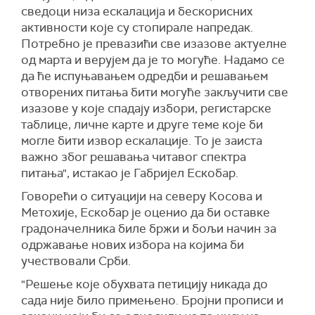
сведоци низа ескалација и бескорисних
активности које су стопирале напредак.
Потребно је превазићи све изазове актуелне
од марта и верујем да је то могуће. Надамо се
да ће испуњавањем одредби и решавањем
отворених питања бити могуће закључити све
изазове у које спадају избори, регистарске
таблице, личне карте и друге теме које би
могле бити извор ескалације. То је заиста
важно због решавања читавог спектра
питања", истакао је Габријел Ескобар.
Говорећи о ситуацији на северу Косова и
Метохије, Ескобар је оценио да би оставке
градоначелника биле бржи и бољи начин за
одржавање нових избора на којима би
учествовали Срби.
"Решење које обухвата петицију никада до
сада није било примењено. Бројни прописи и