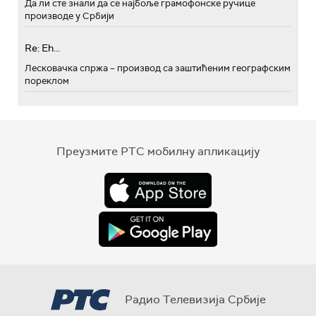
Да ли сте знали да се најбоље грамофонске ручице
производе у Србији
Re: Eh...
Лесковачка спржа – производ са заштићеним географским
пореклом
Преузмите РТС мобилну апликацију
Радио Телевизија Србије