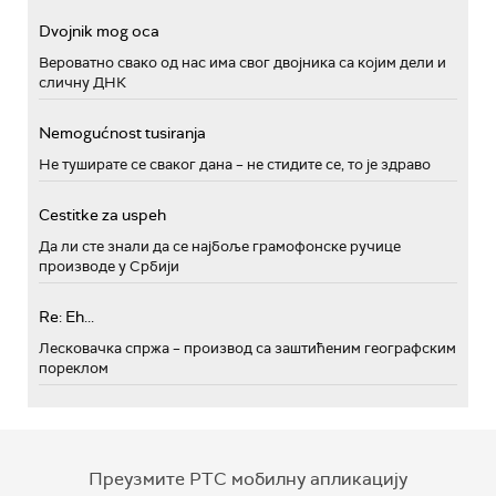
Dvojnik mog oca
Вероватно свако од нас има свог двојника са којим дели и
сличну ДНК
Nemogućnost tusiranja
Не туширате се сваког дана – не стидите се, то је здраво
Cestitke za uspeh
Да ли сте знали да се најбоље грамофонске ручице
производе у Србији
Re: Eh...
Лесковачка спржа – производ са заштићеним географским
пореклом
Преузмите РТС мобилну апликацију