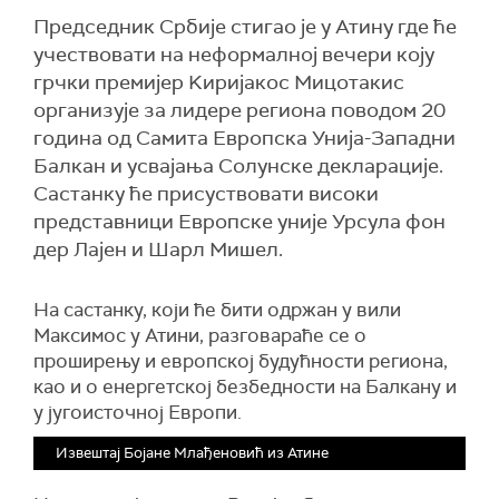
Председник Србије стигао је у Атину где ће
учествовати на неформалној вечери коју
грчки премијер Kиријакос Мицотакис
организује за лидере региона поводом 20
година од Самита Европска Унија-Западни
Балкан и усвајања Солунске декларације.
Састанку ће присуствовати високи
представници Европске уније Урсула фон
дер Лајен и Шарл Мишел.
На састанку, који ће бити одржан у вили
Максимос у Атини, разговараће се о
проширењу и европској будућности региона,
као и о енергетској безбедности на Балкану и
у југоисточној Европи.
Извештај Бојане Млађеновић из Атине