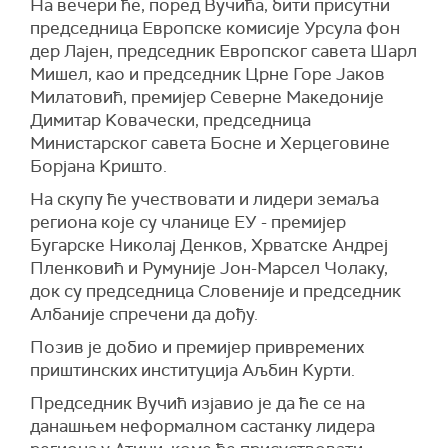
На вечери ће, поред Вучића, бити присутни
председница Европске комисије Урсула фон
дер Лајен, председник Европског савета Шарл
Мишел, као и председник Црне Горе Јаков
Милатовић, премијер Северне Македоније
Димитар Kовачески, председница
Министарског савета Босне и Херцеговине
Борјана Kришто.
На скупу ће учествовати и лидери земаља
региона које су чланице ЕУ - премијер
Бугарске Николај Денков, Хрватске Андреј
Пленковић и Румуније Јон-Марсел Чолаку,
док су председница Словеније и председник
Албаније спречени да дођу.
Позив је добио и премијер привремених
приштинских институција Аљбин Kурти.
Председник Вучић изјавио је да ће се на
данашњем неформалном састанку лидера