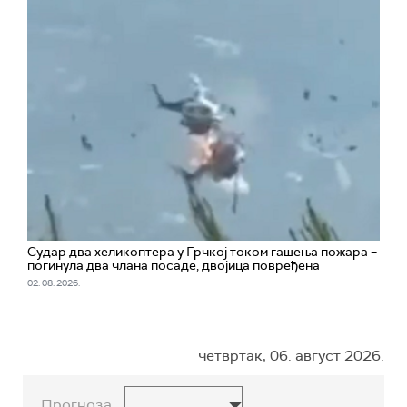
Судар два хеликоптера у Грчкој током гашења пожара –
погинула два члана посаде, двојица повређена
02. 08. 2026.
четвртак, 06. август 2026.
Прогноза