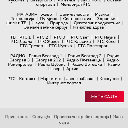
|
|
|
|
Рукомет
Ватерполо
Атлетика
Ауто-мото
Остали
|
спортови
Меморијал РТС
|
|
|
МАГАЗИН
Живот
Занимљивости
Музика
|
|
|
|
Технологијa
Путујемо
Свет познатих
Здравље
|
|
|
|
Филм и ТВ
Наука
Природа
Дигитални предузетник
|
За мале велике хероје
Наизглед здрав
|
|
|
|
|
ТВ
РТС 1
РТС 2
РТС 3
РТС Свет
РТС Наука
|
|
|
|
РТС Драма
РТС Живот
РТС Класика
РТС Коло
|
|
РТС Трезор
РТС Музика
РТС Полетарац
|
|
РАДИО
Радио Београд 1
Радио Београд 2
Радио
|
|
|
Београд 3
Београд 202
Радио Плетеница
Радио
|
|
|
Рокенролер
Радио Џубокс
Радио Вртешка
Радио
|
Џезер
Архив
|
|
|
|
РТС
Контакт
Маркетинг
Јавне набавке
Конкурси
Интернет портал
МАПА САЈТА
Приватност
Copyright
Правила употребе садржаја
Мапа
|
|
|
сајта