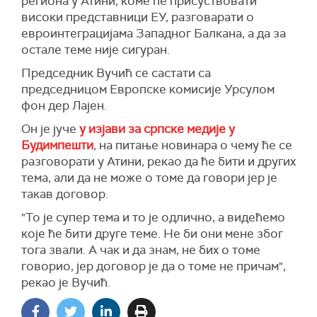
региона у Атини, коме ће присуствовати
високи представници ЕУ, разговарати о
евроинтеграцијама Западног Балкана, а да за
остале теме није сигуран.
Председник Вучић се састати са
председницом Европске комисије Урсулом
фон дер Лајен.
Он је јуче
у изјави за српске медије у
Будимпешти
, на питање новинара о чему ће се
разговорати у Атини, рекао да ће бити и других
тема, али да не може о томе да говори јер је
такав договор.
"То је супер тема и то је одлично, а видећемо
које ће бити друге теме. Не би они мене због
тога звали. А чак и да знам, не бих о томе
говорио, јер договор је да о томе не причам",
рекао је Вучић.