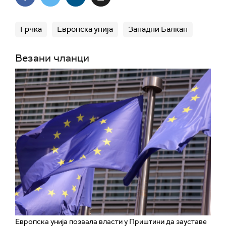
Грчка
Европска унија
Западни Балкан
Везани чланци
Европска унија позвала власти у Приштини да зауставе