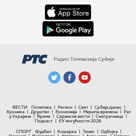
Радио Телевизија Србије
|
|
|
|
ВЕСТИ
Политика
Регион
Свет
Србија данас
|
|
|
|
Хроника
Друштво
Економија
Мерила времена
Рат
|
|
|
|
у Украјини
Време
Сервисне вести
Сматрачница
|
Подкаст
ЕУ могућности 2026
|
|
|
|
СПОРТ
Фудбал
Кошарка
Тенис
Одбојка