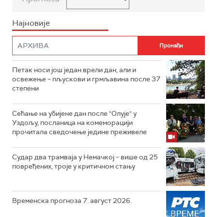
Најновије
Петак носи још један врели дан, али и
освежење – пљускови и грмљавина после 37
степени
Сећање на убијене дан после "Олује" у
Уздољу, посланица на комеморацији
прочитала сведочење једине преживеле
Судар два трамваја у Немачкој – више од 25
повређених, троје у критичном стању
Временска прогноза 7. август 2026.