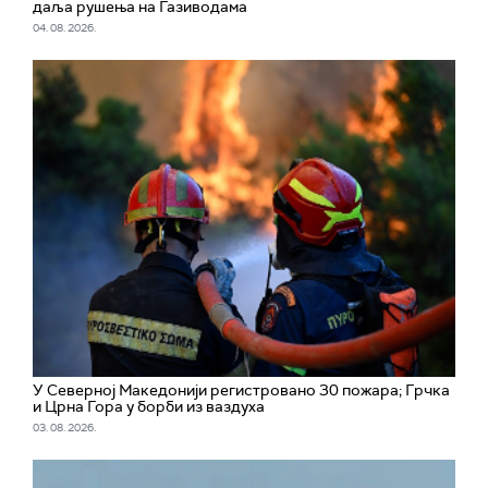
даља рушења на Газиводама
04. 08. 2026.
У Северној Македонији регистровано 30 пожара; Грчка
и Црна Гора у борби из ваздуха
03. 08. 2026.