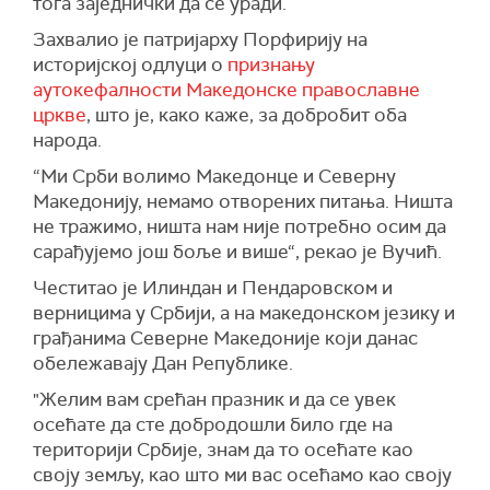
тога заједнички да се уради.
Захвалио је патријарху Порфирију на
историјској одлуци о
признању
аутокефалности Македонске православне
цркве
, што је, како каже, за добробит оба
народа.
“Ми Срби волимо Македонце и Северну
Македонију, немамо отворених питања. Ништа
не тражимо, ништа нам није потребно осим да
сарађујемо још боље и више“, рекао је Вучић.
Честитао је Илиндан и Пендаровском и
верницима у Србији, а на македонском језику и
грађанима Северне Македоније који данас
обележавају Дан Републике.
"Желим вам срећан празник и да се увек
осећате да сте добродошли било где на
територији Србије, знам да то осећате као
своју земљу, као што ми вас осећамо као своју