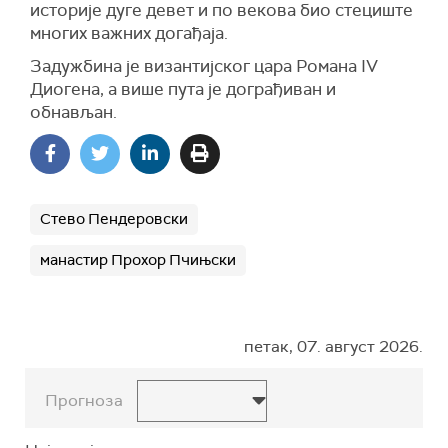
историје дуге девет и по векова био стециште
многих важних догађаја.
Задужбина је византијског цара Романа IV
Диогена, а више пута је дограђиван и
обнављан.
Стево Пендеровски
манастир Прохор Пчињски
петак, 07. август 2026.
Прогноза