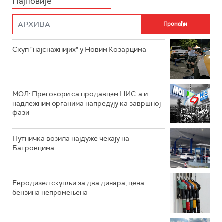
Најновије
Скуп "најснажнијих" у Новим Козарцима
МОЛ: Преговори са продавцем НИС-а и
надлежним органима напредују ка завршној
фази
Путничка возила најдуже чекају на
Батровцима
Евродизел скупљи за два динара, цена
бензина непромењена