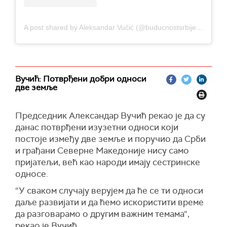
A post shared by Aleksandar Vučić (@buducnostsrbijeav)
Вучић: Потврђени добри односи
две земље
Председник Александар Вучић рекао је да су
данас потврђени изузетни односи који
постоје између две земље и поручио да Срби
и грађани Северне Македоније нису само
пријатељи, већ као народи имају сестринске
односе.
“У сваком случају верујем да ће се ти односи
даље развијати и да ћемо искористити време
да разговарамо о другим важним темама“,
рекао је Вучић.