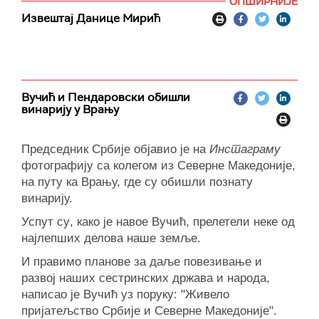
ОПШИРНИЈЕ
Извештај Данице Мирић
Вучић и Пендаровски обишли
винарију у Врању
Председник Србије објавио је на
Инстаграму
фотографију са
колегом из
Северне Македоније,
на
путу ка Врању,
где су обишли познату
винарију.
Успут
су
,
како је навое Вучић
,
прелетели неке од
н
ајлепших делова наше земље.
И
правимо планове за даље повезивање и
развој наших сестринских држава и народа,
написао је Вучић уз поруку:
"
Ж
ивело
пријатељство Србије и Северне Македоније".