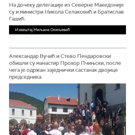
На дочеку делегације из Северне Македоније
су и министри Никола Селаковић и Братислав
Гашић.
Извештај Миљане Окиљевић
Александар Вучић и Стево Пендаровски
обишли су манастир Прохор Пчињски, после
чега је одржан заједнички састанак двојице
председника.