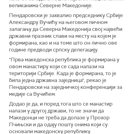
великанима Северне Македоније.
Пендаровски је захвалио председнику Србије
Александру Вучићу на његовом личном
залагању да Северна Македонија свој највећи
државни празник слави на месту на којем је
формирана, као и на томе што он лично ове
године предводи српску делегацију.
"Прва македонска република је формирана у
овом манастиру који се сада налази на
територији Србије. Када је формирана, то је
била једна државна заједница", рекао је
Пендаровски на заједничкој конференцији за
медије са Вучићем.
Додао је да, и поред тога што се манастир
налази у другој држави, то не значи да
Македонци не треба да долазе у Прохор
Пчињски и да одају пошту онима који су
основали македонску републику.