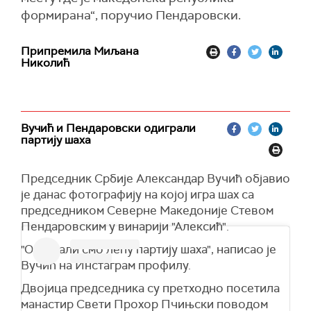
формирана“, поручио Пендаровски.
Припремила Миљана
Николић
Вучић и Пендаровски одиграли
партију шаха
Председник Србије Александар Вучић објавио
је данас фотографију на којој игра шах са
председником Северне Македоније Стевом
Пендаровским у винарији "Алексић".
"Одиграли смо лепу партију шаха", написао је
Вучић на Инстаграм профилу.
Двојица председника су претходно посетила
манастир Свети Прохор Пчињски поводом