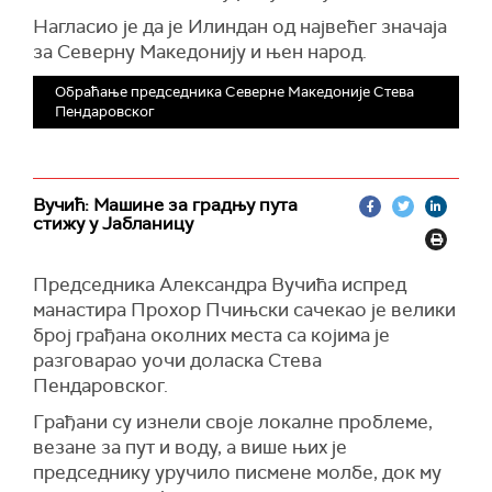
Нагласио је да је Илиндан од највећег значаја
за Северну Македонију и њен народ.
Обраћање председника Северне Македоније Стева
Пендаровског
Вучић: Машине за градњу пута
стижу у Јабланицу
Председника Александра Вучића испред
манастира Прохор Пчињски сачекао је велики
број грађана околних места са којима је
разговарао уочи доласка Стева
Пендаровског.
Грађани су изнели своје локалне проблеме,
везане за пут и воду, а више њих је
председнику уручило писмене молбе, док му