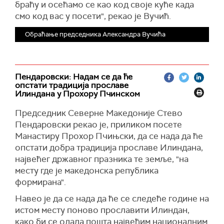
браћу и осећамо се као код своје куће када
смо код вас у посети", рекао је Вучић.
Обраћање председника Александра Вучића
Пендаровски: Надам се да ће
опстати традиција прославе
Илиндана у Прохору Пчинском
Председник Северне Македоније Стево
Пендаровски рекао је, приликом посете
Манастиру Прохор Пчињски, да се нада да ће
опстати добра традиција прославе Илиндана,
највећег државног празника те земље, "на
месту где је македонска република
формирана".
Навео је да се нада да ће се следеће године на
истом месту поново прославити Илиндан,
како би се одала пошта највећим националним