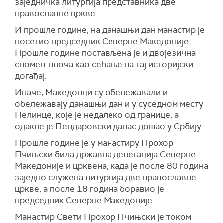
заједничка литургија представника две
православне цркве.
И прошле године, на данашњи дан манастир је
посетио председник Северне Македоније.
Прошле године постављена је и двојезична
спомен-плоча као сећање на тај историјски
догађај.
Иначе, Македонци су обележавали и
обележавају данашњи дан и у суседном месту
Пелинце, које је недалеко од границе, а
одакле је Пендаровски данас дошао у Србију.
Прошле године је у манастиру Прохор
Пчињски била државна делегација Северне
Македоније и црквена, када је после 80 година
заједно служена литургија две православне
цркве, а после 18 година боравио је
председник Северне Македоније.
Манастир Свети Прохор Пчињски је током