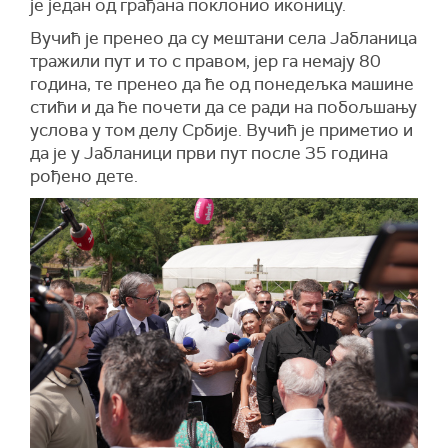
је један од грађана поклонио иконицу.
Вучић је пренео да су мештани села Јабланица
тражили пут и то с правом, јер га немају 80
година, те пренео да ће од понедељка машине
стићи и да ће почети да се ради на побољшању
услова у том делу Србије. Вучић је приметио и
да је у Јабланици први пут после 35 година
рођено дете.