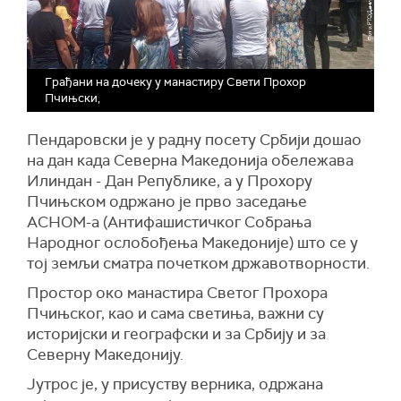
Грађани на дочеку у манастиру Свети Прохор
Пчињски,
Пендаровски је у радну посету Србији дошао
на дан када Северна Македонија обележава
Илиндан - Дан Републике, а у Прохору
Пчињском одржано је прво заседање
АСНОМ-а (Антифашистичког Собрања
Народног ослобођења Македоније) што се у
тој земљи сматра почетком државотворности.
Простор око манастира Светог Прохора
Пчињског, као и сама светиња, важни су
историјски и географски и за Србију и за
Северну Македонију.
Јутрос је, у присуству верника, одржана