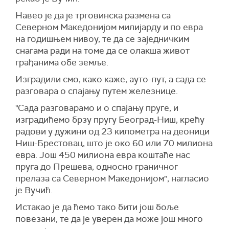
Навео је да је трговинска размена са
Северном Македонијом милијарду и по евра
на годишњем нивоу, те да се заједничким
снагама ради на томе да се олакша живот
грађанима обе земље.
Изградили смо, како каже, ауто-пут, а сада се
разговара о спајању путем железнице.
"Сада разговарамо и о спајању пруге, и
изградићемо брзу пругу Београд-Ниш, крећу
радови у дужини од 23 километра на деоници
Ниш-Брестовац, што је око 60 или 70 милиона
евра. Још 450 милиона евра коштаће нас
пруга до Прешева, односно граничног
прелаза са Северном Македонијом", нагласио
је Вучић.
Истакао је да ћемо тако бити још боље
повезани, те да је уверен да може још много