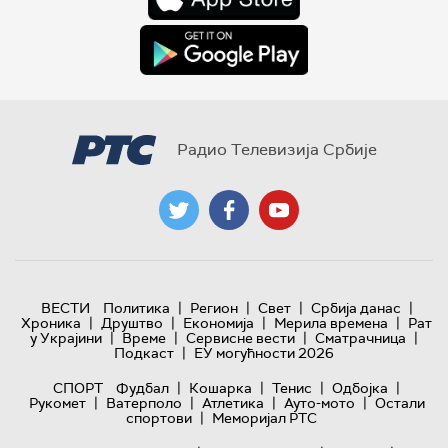
Радио Телевизија Србије
|
|
|
|
ВЕСТИ
Политика
Регион
Свет
Србија данас
|
|
|
|
Хроника
Друштво
Економија
Мерила времена
Рат
|
|
|
|
у Украјини
Време
Сервисне вести
Сматрачница
|
Подкаст
ЕУ могућности 2026
|
|
|
|
СПОРТ
Фудбал
Кошарка
Тенис
Одбојка
|
|
|
|
Рукомет
Ватерполо
Атлетика
Ауто-мото
Остали
|
спортови
Меморијал РТС