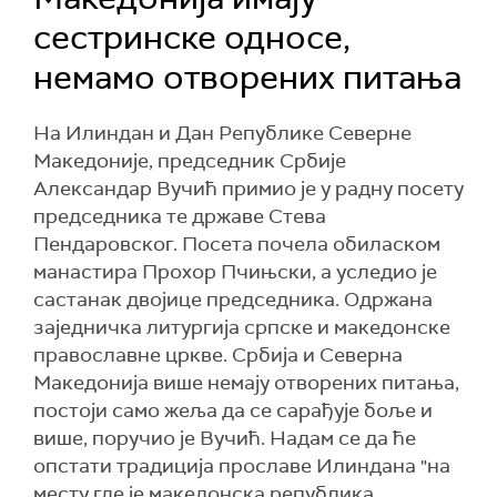
сестринске односе,
немамо отворених питања
На Илиндан и Дан Републике Северне
Македоније, председник Србије
Александар Вучић примио je у радну посету
председника те државе Стева
Пендаровског. Посета почела обиласком
манастира Прохор Пчињски, а уследио је
састанак двојице председника. Одржана
заједничка литургија српске и македонске
православне цркве. Србија и Северна
Македонија више немају отворених питања,
постоји само жеља да се сарађује боље и
више, поручио је Вучић. Надам се да ће
опстати традиција прославе Илиндана "на
месту где је македонска република