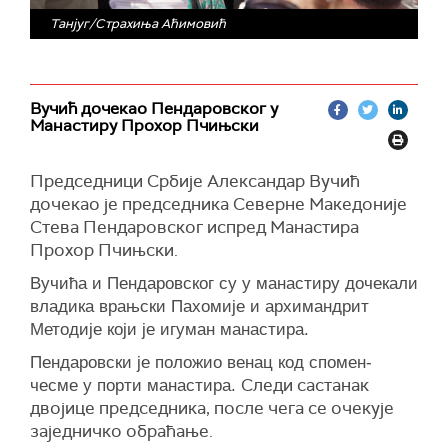
Танјуг/Страхиња Аћимовић
Вучић дочекао Пендaровског у
Манастиру Прохор Пчињски
Председници Србије Александар Вучић
дочекао је председника Северне Македоније
Стева Пендаровског испред Манастира
Прохор Пчињски.
Вучића и Пендаровског су у манастиру д
очекали
владика врањски Пахомије и архимандрит
Методије који је игуман манастира.
Пендаровски је положио венац код спомен-
Следи састанак
чесме у порти манастира.
двојице председника, после чега се очекује
заједничко обраћање.