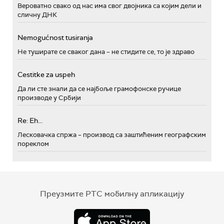
Вероватно свако од нас има свог двојника са којим дели и
сличну ДНК
Nemogućnost tusiranja
Не туширате се сваког дана – не стидите се, то је здраво
Cestitke za uspeh
Да ли сте знали да се најбоље грамофонске ручице
производе у Србији
Re: Eh...
Лесковачка спржа – производ са заштићеним географским
пореклом
Преузмите РТС мобилну апликацију