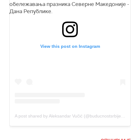
обележавања празника Северне Македоније -
Дана Републике.
View this post on Instagram
A post shared by Aleksandar Vučić (@buducnostsrbijeav)