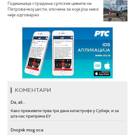
Годишњица страдања српских цивила на
Петровачкој цести, злочина за који још нико
није одговарао
КОМЕНТАРИ
Da, ali...
Како преживети прва три дана катастрофе у Србији, и за
шта нас припрема ЕУ
Dvojnik mog oca