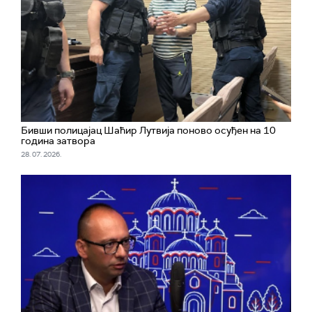
Бивши полицајац Шаћир Лутвија поново осуђен на 10
година затвора
28. 07. 2026.