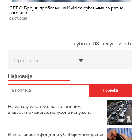
ОЕБС: Бројни проблеми на КиМ са суђењима за ратне
злочине
08. 07. 2026.
субота, 08. август 2026.
Прогноза
Најновије
На излазу из Србије на Батровцима
вишесатно чекање, међузона испуњена
Инвестициони фондови у Србији – поверење