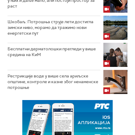
у њих и даље мало, али постоји простор за
раст
Шкобаљ: Потрошња струје лети достигла
зимски ниво, морамо да тражимо нови
енергетски пут
Бесплатни дерматолошки прегледи у више
средина на КиМ
Рестрикције воде у више села ариљске
општине, контроле и казне због ненаменске
потрошње