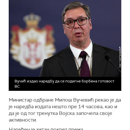
Вучић издао наредбу да се подигне борбена готовост
ВС
Министар одбране Милош Вучевић рекао је да
је наредба издата нешто пре 14 часова, као и
да је од тог тренутка Војска започела своје
активности.
Наређен је хитан покрет према