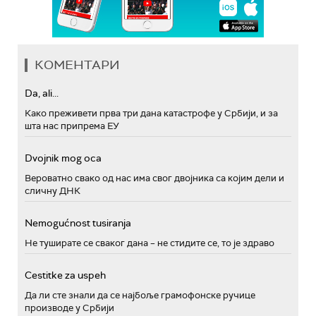
КОМЕНТАРИ
Da, ali...
Како преживети прва три дана катастрофе у Србији, и за
шта нас припрема ЕУ
Dvojnik mog oca
Вероватно свако од нас има свог двојника са којим дели и
сличну ДНК
Nemogućnost tusiranja
Не туширате се сваког дана – не стидите се, то је здраво
Cestitke za uspeh
Да ли сте знали да се најбоље грамофонске ручице
производе у Србији