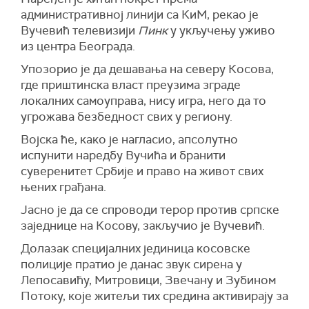
административној линији са КиМ, рекао је
Вучевић телевизији
Пинк
у укључењу уживо
из центра Београда.
Упозорио је да дешавања на северу Косова,
где приштинска власт преузима зграде
локалних самоуправа, нису игра, него да то
угрожава безбедност свих у региону.
Војска ће, како је нагласио, апсолутно
испунити наредбу Вучића и бранити
суверенитет Србије и право на живот свих
њених грађана.
Јасно је да се спроводи терор против српске
заједнице на Косову, закључио је Вучевић.
Долазак специјалних јединица косовске
полиције пратио је данас звук сирена у
Лепосавићу, Митровици, Звечану и Зубином
Потоку, које житељи тих средина активирају за