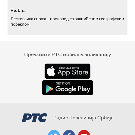
Re: Eh...
Лесковачка спржа – производ са заштићеним географским
пореклом
Преузмите РТС мобилну апликацију
Радио Телевизија Србије