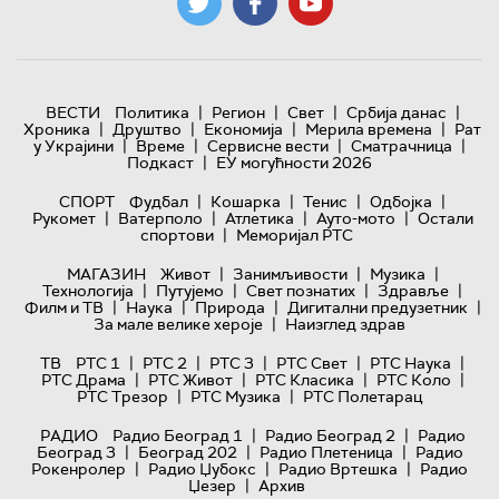
|
|
|
|
ВЕСТИ
Политика
Регион
Свет
Србија данас
|
|
|
|
Хроника
Друштво
Економија
Мерила времена
Рат
|
|
|
|
у Украјини
Време
Сервисне вести
Сматрачница
|
Подкаст
ЕУ могућности 2026
|
|
|
|
СПОРТ
Фудбал
Кошарка
Тенис
Одбојка
|
|
|
|
Рукомет
Ватерполо
Атлетика
Ауто-мото
Остали
|
спортови
Меморијал РТС
|
|
|
МАГАЗИН
Живот
Занимљивости
Музика
|
|
|
|
Технологијa
Путујемо
Свет познатих
Здравље
|
|
|
|
Филм и ТВ
Наука
Природа
Дигитални предузетник
|
За мале велике хероје
Наизглед здрав
|
|
|
|
|
ТВ
РТС 1
РТС 2
РТС 3
РТС Свет
РТС Наука
|
|
|
|
РТС Драма
РТС Живот
РТС Класика
РТС Коло
|
|
РТС Трезор
РТС Музика
РТС Полетарац
|
|
РАДИО
Радио Београд 1
Радио Београд 2
Радио
|
|
|
Београд 3
Београд 202
Радио Плетеница
Радио
|
|
|
Рокенролер
Радио Џубокс
Радио Вртешка
Радио
|
Џезер
Архив