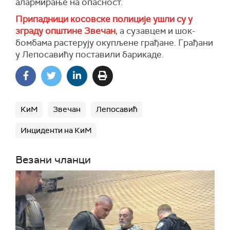
алармирање на опасност.
Припадници косовске полиције ушли су у
зграду општине Звечан
, а сузавцем и шок-
бомбама растерују окупљене грађане. Грађани
у Лепосавићу поставили барикаде.
КиМ
Звечан
Лепосавић
Инциденти на КиМ
Везани чланци