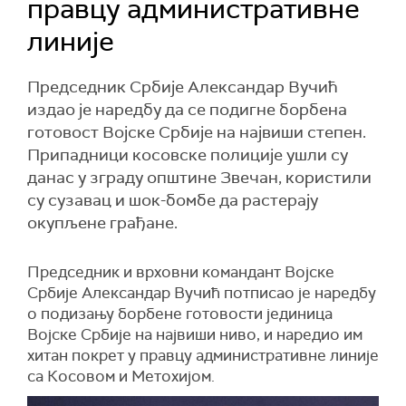
правцу административне
линије
Председник Србије Александар Вучић
издао је наредбу да се подигне борбена
готовост Војске Србије на највиши степен.
Припадници косовске полиције ушли су
данас у зграду општине Звечан, користили
су сузавац и шок-бомбе да растерају
окупљене грађане.
Председник и врховни командант Војске
Србије Александар Вучић потписао је наредбу
о подизању борбене готовости јединица
Војске Србије на највиши ниво, и наредио им
хитан покрет у правцу административне линије
са Косовом и Метохијом.