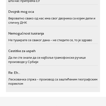
шта нас припрема ЕУ
Dvojnik mog oca
Вероватно свако од нас има свог двојника са којим дели и
сличну ДНК
Nemogućnost tusiranja
Не туширате се сваког дана – не стидите се, то је здраво
Cestitke za uspeh
Да ли сте знали да се најбоље грамофонске ручице
производе у Србији
Re: Eh...
Лесковачка спржа – производ са заштићеним географским
пореклом