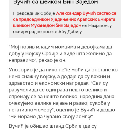
Вучић са шеиком Бин Заједом
Председник Србије
Александар Вучић састао се
са председником Уједињених Арапских Емирата
шеиком Мухамедом бин Заједом
ел Нахјаном, у
оквиру радне посете Абу Дабију.
"Мој позив младим момцима и девојкама да
дођу у Војску Србије и виде шта желимо да
направимо", рекао је он.
Упозорио је да нико неће моћи да опстане ко
нема снажну војску, а додаје да су важни и
здравство и економски напредак. "Сви су
разумели да се одиграва нешто велико и
спремају се за нешто велико, наредних дана
очекујемо велике најаве и развој сукоба у
негативном смеру", оценио је Вучић и додао
"ми морамо да чувамо своју земљу".
Вучић је обишао штанд Србије где су