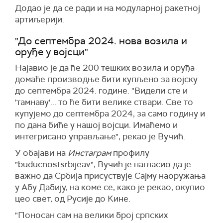
Додао је да се ради и на модуларној ракетној
артиљерији.
"До септембра 2024. нова возила и
оруђе у војсци"
Најавио је да ће 200 тешких возила и оруђа
домаће производње бити купљено за војску
до септембра 2024. године. "Видели сте и
'тамнаву'... то ће бити велике ствари. Све то
купујемо до септембра 2024, за само годину и
по дана биће у нашој војсци. Имаћемо и
интегрисано управљање", рекао је Вучић.
У обајави на
Инстaграм
профилу
"buducnostsrbijeav", Вучић је нагласио да је
важно да Србија присуствује Сајму наоружања
у Абу Дабију, на коме се, како је рекао, окупио
цео свет, од Русије до Кине.
"Поносан сам на велики број српских