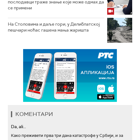
послодавци траже знање које може одмах да
се примени
На Столовима и даље гори, у Делиблатској
пешчари ноћас гашена мања жаришта
КОМЕНТАРИ
Da, ali...
Како преживети прва три дана катастрофе у Србији, и за