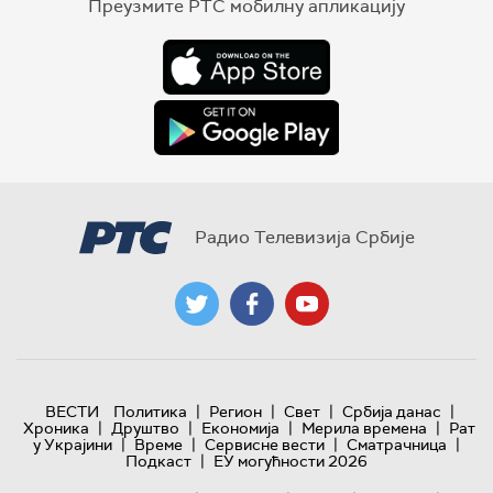
Преузмите РТС мобилну апликацију
Радио Телевизија Србије
|
|
|
|
ВЕСТИ
Политика
Регион
Свет
Србија данас
|
|
|
|
Хроника
Друштво
Економија
Мерила времена
Рат
|
|
|
|
у Украјини
Време
Сервисне вести
Сматрачница
|
Подкаст
ЕУ могућности 2026