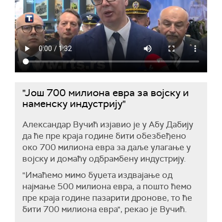
"Још 700 милиона евра за војску и
наменску индустрију"
Александар Вучић изјавио је у Абу Дабију
да ће пре краја године бити обезбеђено
око 700 милиона евра за даље улагање у
војску и домаћу одбрамбену индустрију.
"Имаћемо мимо буџета издвајање од
најмање 500 милиона евра, а пошто ћемо
пре краја године пазарити дронове, то ће
бити 700 милиона евра", рекао је Вучић.