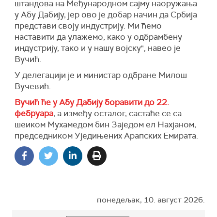
штандова на Међународном сајму наоружања
у Абу Дабију, јер ово је добар начин да Србија
представи своју индустрију. Ми ћемо
наставити да улажемо, како у одбрамбену
индустрију, тако и у нашу војску", навео је
Вучић.
У делегацији је и министар одбране Милош
Вучевић.
Вучић ће у Абу Дабију боравити до 22.
фебруара
, а између осталог, састаће се са
шеиком Мухамедом бин Заједом ел Нахјаном,
председником Уједињених Арапских Емирата.
понедељак, 10. август 2026.