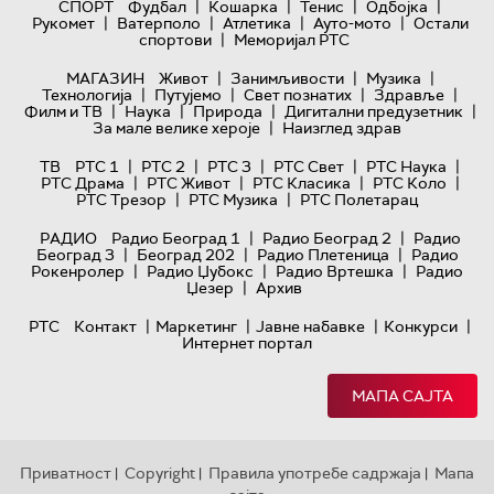
|
|
|
|
СПОРТ
Фудбал
Кошарка
Тенис
Одбојка
|
|
|
|
Рукомет
Ватерполо
Атлетика
Ауто-мото
Остали
|
спортови
Меморијал РТС
|
|
|
МАГАЗИН
Живот
Занимљивости
Музика
|
|
|
|
Технологијa
Путујемо
Свет познатих
Здравље
|
|
|
|
Филм и ТВ
Наука
Природа
Дигитални предузетник
|
За мале велике хероје
Наизглед здрав
|
|
|
|
|
ТВ
РТС 1
РТС 2
РТС 3
РТС Свет
РТС Наука
|
|
|
|
РТС Драма
РТС Живот
РТС Класика
РТС Коло
|
|
РТС Трезор
РТС Музика
РТС Полетарац
|
|
РАДИО
Радио Београд 1
Радио Београд 2
Радио
|
|
|
Београд 3
Београд 202
Радио Плетеница
Радио
|
|
|
Рокенролер
Радио Џубокс
Радио Вртешка
Радио
|
Џезер
Архив
|
|
|
|
РТС
Контакт
Маркетинг
Јавне набавке
Конкурси
Интернет портал
МАПА САЈТА
Приватност
Copyright
Правила употребе садржаја
Мапа
|
|
|