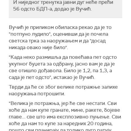
И ниједног тренутка јавни дуг неће прећи
56 одсто БДП-а, додао је Вучић.
Вучић је приликом обиласка рекао да је то
"потпуно лудило", оценивши да је почела
светска трка за наоружањем и да "досад
никада овако није било".
"Када неко размишља да повећава пет одсто
укупног буџета за одбрану, јасно вам је да је
све отишло дођавола. Било је 1,2, па 1,3, а
сада је пет одсто", истакао је Вучић.
Тврди да ће се због велике потражње залихе
наоружања потрошити.
"Велика је потражња, јер ће све нестати. Сви
хоће да нам купе гранате, мине, ракете, бојеве
главе... све што има експлозивно пуњење. Сви
хоће да нам то купе за наредних 20 година,
пошто сви планирају да толико дуго ратују.