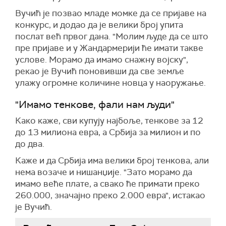
Вучић је позвао младе момке да се пријаве на
конкурс, и додао да је велики број упита
послат већ првог дана. "Молим људе да се што
пре пријаве и у Жандармерији ће имати такве
услове. Морамо да имамо снажну војску",
рекао је Вучић поновивши да све земље
улажу огромне количине новца у наоружање.
"Имамо тенкове, фали нам људи"
Како каже, сви купују најбоље, тенкове за 12
до 13 милиона евра, а Србија за милион и по
до два.
Каже и да Србија има велики број тенкова, али
нема возаче и нишанџије. "Зато морамо да
имамо веће плате, а свако ће примати преко
260.000, значајно преко 2.000 евра", истакао
је Вучић.