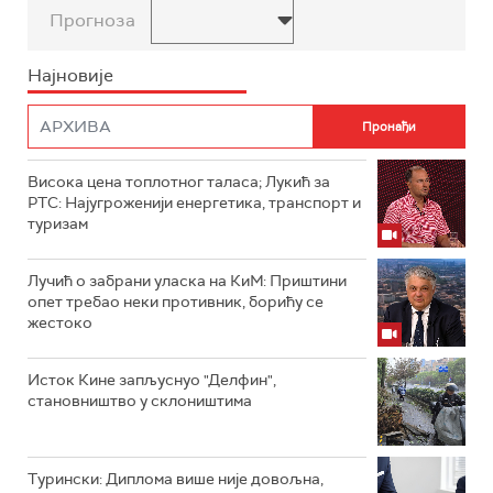
Прогноза
Најновије
Висока цена топлотног таласа; Лукић за
РТС: Најугроженији енергетика, транспорт и
туризам
Лучић о забрани уласка на КиМ: Приштини
опет требао неки противник, борићу се
жестоко
Исток Кине запљуснуо "Делфин",
становништво у склоништима
Турински: Диплома више није довољна,