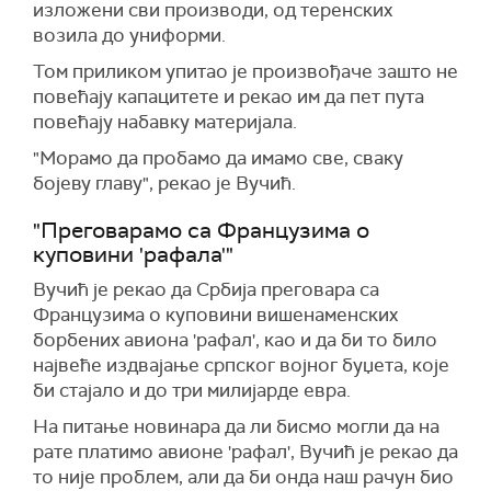
изложени сви производи, од теренских
возила до униформи.
Том приликом упитао је произвођаче зашто не
повећају капацитете и рекао им да пет пута
повећају набавку материјала.
"Морамо да пробамо да имамо све, сваку
бојеву главу", рекао је Вучић.
"Преговарамо са Французима о
куповини 'рафала'"
Вучић је рекао да Србија преговара са
Французима о куповини вишенаменских
борбених авиона 'рафал', као и да би то било
највеће издвајање српског војног буџета, које
би стајало и до три милијарде евра.
На питање новинара да ли бисмо могли да на
рате платимо авионе 'рафал', Вучић је рекао да
то није проблем, али да би онда наш рачун био