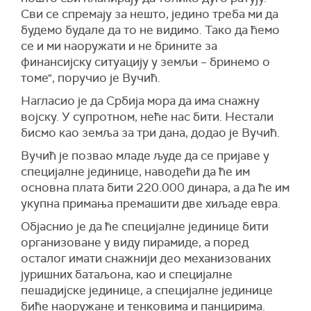
Сви се спремају за нешто, једино треба ми да
будемо будале да то не видимо. Тако да ћемо
се и ми наоружати и не брините за
финансијску ситуацију у земљи – бринемо о
томе", поручио је Вучић.
Нагласио је да Србија мора да има снажну
војску. У супротном, неће нас бити. Нестали
бисмо као земља за три дана, додао је Вучић.
Вучић је позвао младе људе да се пријаве у
специјалне јединице, наводећи да ће им
основна плата бити 220.000 динара, а да ће им
укупна примања премашити две хиљаде евра.
Објаснио је да ће специјалне јединице бити
организоване у виду пирамиде, а поред
осталог имати снажнији део механизованих
јуришних батаљона, као и специјалне
пешадијске јединице, а специјалне јединице
биће наоружане и тенковима и панцирима.