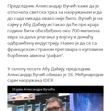
Председник Александар Вучић каже да је
отпочела светска трка за наоружањем и да
до сада никада овако није било. Вучић је на
сајму у Абу Дабију истакао да ће пре краја
године бити обезбеђено око 700 милиона
евра за даље улагање у војску и домаћу
одбрамбену индустрију. Навео је да се са
француском страном преговара о куповини
борбених авиона "рафал".
У склопу посете Абу Дабију, председник
Александар Вучић обишао je 16. Међународни
сајам наоружања IDEX.
Изјава Александра Вучића