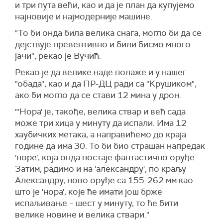
и три пута већи, као и да је план да купујемо
најновије и најмодерније машине.
"То би онда била велика снага, могло би да се
дејствује превентивно и били бисмо много
јачи", рекао је Вучић.
Рекао је да велике наде полаже и у нашег
"обада", као и да ПР-ДЦ ради са "Крушиком",
ако би могло да се стави 12 мина у дрон.
"'Нора' је, такође, велика ствар и већ сада
може три хица у минуту да испали. Има 12
хаубичких метака, а направићемо до краја
године да има 30. То би био страшан напредак
'норе', која онда постаје фантастично оруђе.
Затим, радимо и на 'александру', по краљу
Александру, ново оруђе са 155-262 мм као
што је 'нора', које ће имати још брже
испаљивање – шест у минуту, то ће бити
велике новине и велика ствари."