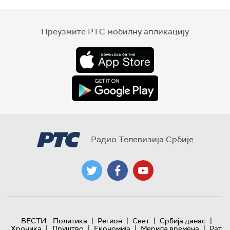
Преузмите РТС мобилну апликацију
Радио Телевизија Србије
|
|
|
|
ВЕСТИ
Политика
Регион
Свет
Србија данас
|
|
|
|
Хроника
Друштво
Економија
Мерила времена
Рат