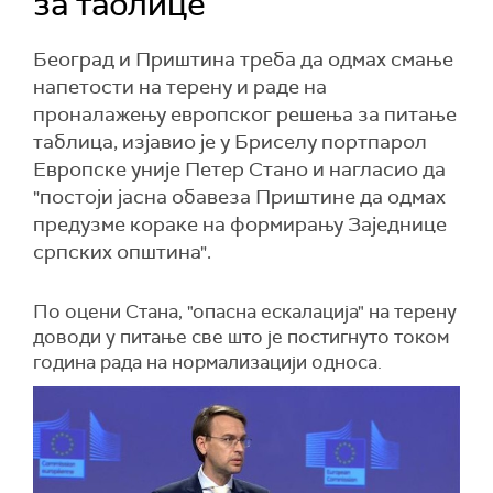
за таблице
Београд и Приштина треба да одмах смање
напетости на терену и раде на
проналажењу европског решења за питање
таблица, изјавио је у Бриселу портпарол
Европске уније Петер Стано и нагласио да
"постоји јасна обавеза Приштине да одмах
предузме кораке на формирању Заједнице
српских општина".
По оцени Стана, "опасна ескалација" на терену
доводи у питање све што је постигнуто током
година рада на нормализацији односа.