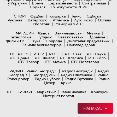
|
|
|
|
у Украјини
Време
Сервисне вести
Сматрачница
|
Подкаст
ЕУ могућности 2026
|
|
|
|
СПОРТ
Фудбал
Кошарка
Тенис
Одбојка
|
|
|
|
Рукомет
Ватерполо
Атлетика
Ауто-мото
Остали
|
спортови
Меморијал РТС
|
|
|
МАГАЗИН
Живот
Занимљивости
Музика
|
|
|
|
Технологијa
Путујемо
Свет познатих
Здравље
|
|
|
|
Филм и ТВ
Наука
Природа
Дигитални предузетник
|
За мале велике хероје
Наизглед здрав
|
|
|
|
|
ТВ
РТС 1
РТС 2
РТС 3
РТС Свет
РТС Наука
|
|
|
|
РТС Драма
РТС Живот
РТС Класика
РТС Коло
|
|
РТС Трезор
РТС Музика
РТС Полетарац
|
|
РАДИО
Радио Београд 1
Радио Београд 2
Радио
|
|
|
Београд 3
Београд 202
Радио Плетеница
Радио
|
|
|
Рокенролер
Радио Џубокс
Радио Вртешка
Радио
|
Џезер
Архив
|
|
|
|
РТС
Контакт
Маркетинг
Јавне набавке
Конкурси
Интернет портал
МАПА САЈТА