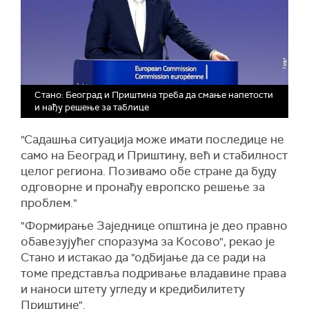
Стано: Београд и Приштина треба да смање напетости
и нађу решење за таблице
"Садашња ситуација може имати последице не
само на Београд и Приштину, већ и стабилност
целог региона. Позивамо обе стране да буду
одговорне и пронађу европско решење за
проблем."
"Формирање Заједнице општина је део правно
обавезујућег споразума за Косово", рекао је
Стано и истакао да "одбијање да се ради на
томе представља подривање владавине права
и наноси штету угледу и кредибилитету
Приштине".