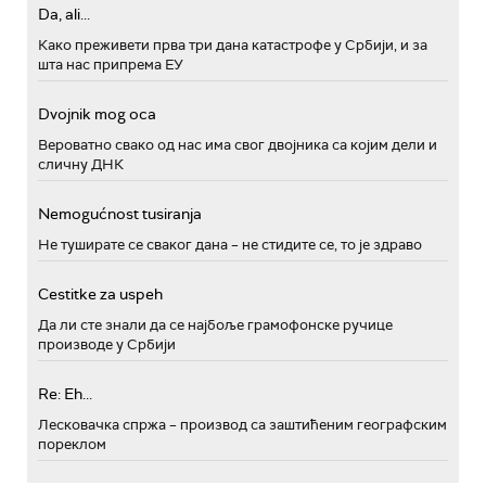
Da, ali...
Како преживети прва три дана катастрофе у Србији, и за
шта нас припрема ЕУ
Dvojnik mog oca
Вероватно свако од нас има свог двојника са којим дели и
сличну ДНК
Nemogućnost tusiranja
Не туширате се сваког дана – не стидите се, то је здраво
Cestitke za uspeh
Да ли сте знали да се најбоље грамофонске ручице
производе у Србији
Re: Eh...
Лесковачка спржа – производ са заштићеним географским
пореклом