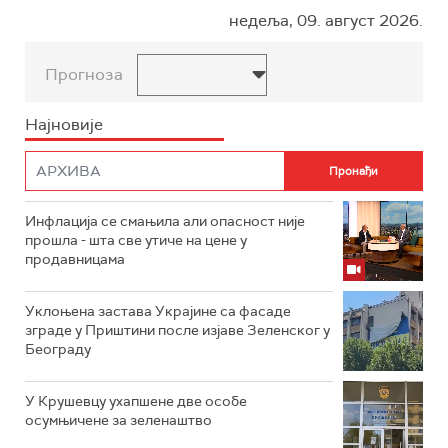
недеља, 09. август 2026.
Прогноза
Најновије
Инфлација се смањила али опасност није
прошла - шта све утиче на цене у
продавницама
Уклоњена застава Украјине са фасаде
зграде у Приштини после изјаве Зеленског у
Београду
У Крушевцу ухапшене две особе
осумњичене за зеленаштво