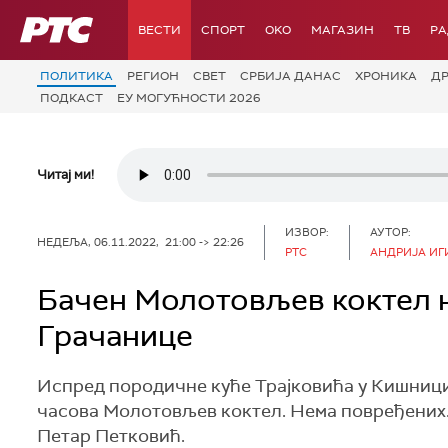
РТС
ВЕСТИ
СПОРТ
OKO
МАГАЗИН
ТВ
Р
ПОЛИТИКА
РЕГИОН
СВЕТ
СРБИЈА ДАНАС
ХРОНИКА
Д
ПОДКАСТ
ЕУ МОГУЋНОСТИ 2026
Читај ми!
ИЗВОР:
АУТОР:
НЕДЕЉА, 06.11.2022, 21:00 -> 22:26
РТС
АНДРИЈА ИГ
Бачен Молотовљев коктел н
Грачанице
Испред породичне куће Трајковића у Кишници,
часова Молотовљев коктел. Нема повређених.
Петар Петковић.