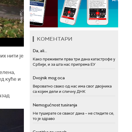
КОМЕНТАРИ
Da, ali...
их нити је
Како преживети прва три дана катастрофе у
Србији, и за шта нас припрема ЕУ
елена,
Dvojnik mog oca
д куће и
Вероватно свако од нас има свог двојника
са којим дели и сличну ДНК
азад
Nemogućnost tusiranja
Не туширате се сваког дана – не стидите се,
то је здраво