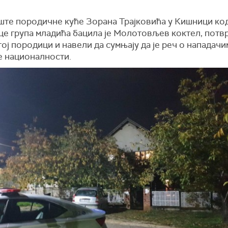
ште породичне куће Зорана Трајковића у Кишници ко
це група младића бацила је Молотовљев коктел, потв
тој породици и навели да сумњају да је реч о нападачи
е националности.