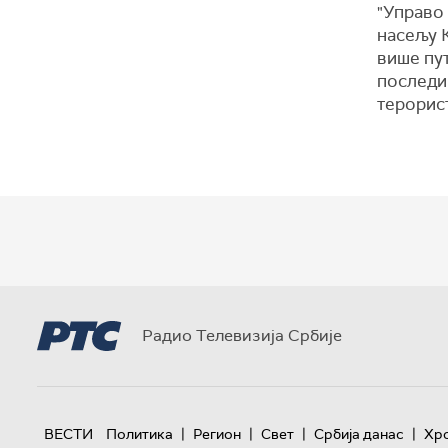
"Управо 
насељу 
више пут
последи
терорист
Радио Телевизија Србије
|
|
|
|
ВЕСТИ
Политика
Регион
Свет
Србија данас
Хр