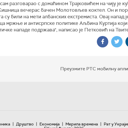
сам разговарао с домаћином Трајковићем на чију је ку
Кишница вечерас бачен Молотовљев коктел. Он и по
а су били на мети албанских екстремиста. Овај напад ј
ца мржње и антисрпске политике Аљбина Куртија који
ичке нападе подржава", написао је Петковић на Твите
Преузмите РТС мобилну апли
|
|
|
|
оника
Друштво
Економија
Мерила времена
Рат у Украји