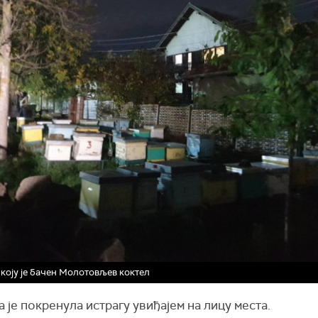
 коју је бачен Молотовљев коктел
 је покренула истрагу увиђајем на лицу места.