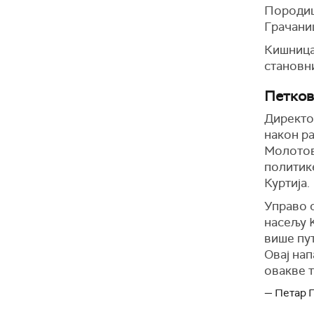
Породиц
Грачани
Кишница 
становн
Петков
Директо
након ра
Молотов
политик
Куртија.
Управо с
насељу 
више пут
Овај на
овакве 
— Петар 