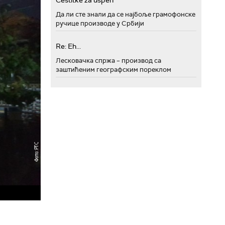
Cestitke za uspeh
Да ли сте знали да се најбоље грамофонске
ручице производе у Србији
Re: Eh...
Лесковачка спржа – производ са
заштићеним географским пореклом