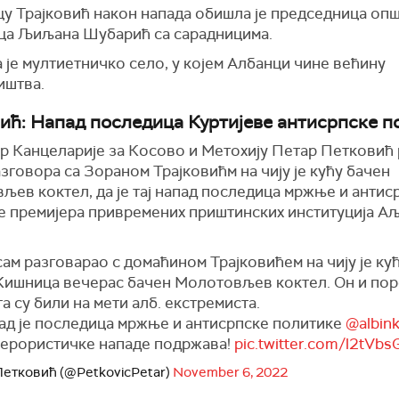
у Трајковић након напада обишла је председница оп
ца Љиљана Шубарић са сарадницима.
је мултиетничко село, у којем Албанци чине већину
иштва.
ић: Напад последица Куртијеве антисрпске п
р Канцеларије за Косово и Метохију Петар Петковић р
зговора са Зораном Трајковићм на чију је кућу бачен
љев коктел, да је тај напад последица мржње и антис
е премијера привремених приштинских институција А
ам разговарао с домаћином Трајковићем на чију је кућ
Kишница вечерас бачен Молотовљев коктел. Он и по
а су били на мети алб. екстремиста.
пад је последица мржње и антисрпске политике
@albink
терористичке нападе подржава!
pic.twitter.com/l2tVb
Петковић (@PetkovicPetar)
November 6, 2022