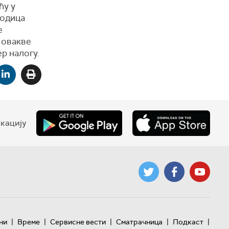
ћу у
родица
е
 овакве
р налогу.
кацију
|
|
|
|
|
ни
Време
Сервисне вести
Сматрачница
Подкаст