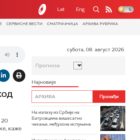
Lat
Eng
Е
СЕРВИСНЕ ВЕСТИ
СМАТРАЧНИЦА
АРХИВА РУБРИКА
субота, 08. август 2026.
Прогноза
Најновије
код
На излазу из Србије на
Батровцима вишесатно
 20
чекање, међузона испуњена
ке, каже