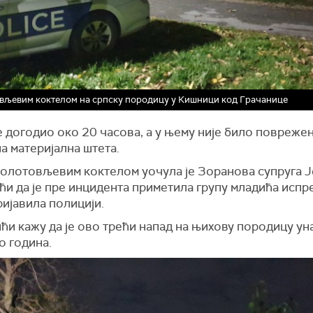
љевим коктелом на српску породицу у Кишници код Грачанице
 догодио око 20 часова, а у њему није било поврежен
а материјална штета.
олотовљевим коктелом уочула је Зоранова супруга Ј
и да је пре инцидента приметила групу младића испре
ријавила полицији.
ћи кажу да је ово трећи напад на њихову породицу ун
о година.