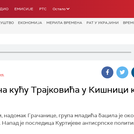
АДИО
ЕМИСИЈЕ
РТС
Остало
РУШТВО
ЕКОНОМИЈА
МЕРИЛА ВРЕМЕНА
РАТ У УКРАЈИНИ
ВРЕМ
ИЋ
а кућу Трајковића у Кишници 
 надомак Грачанице, група младића бацила је око
 Напад је последица Куртијеве антисрпске полити