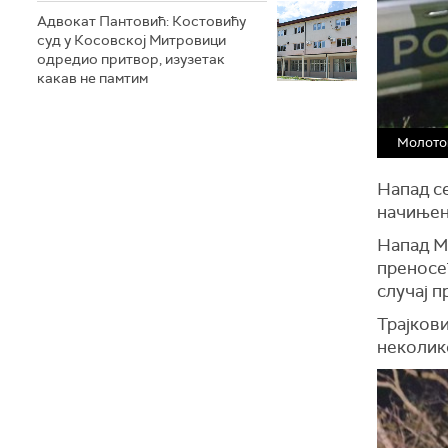
Адвокат Пантовић: Костовићу
суд у Косовској Митровици
одредио притвор, изузетак
какав не памтим
Молотов
Напад се
начињен
Напад М
преносећ
случај п
Трајкови
неколик