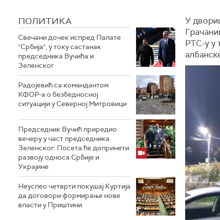
ПОЛИТИКА
У двори
Грачани
Свечани дочек испред Палате
РТС-у у 
"Србија", у току састанак
албанск
председника Вучића и
Зеленског
Радојевић са командантом
КФОР-а о безбедносној
ситуацији у Северној Митровици
Председник Вучић приредио
вечеру у част председника
Зеленског: Посета ће допринети
развоју односа Србије и
Украјине
Неуспео четврти покушај Куртија
да договори формирање нове
власти у Приштини