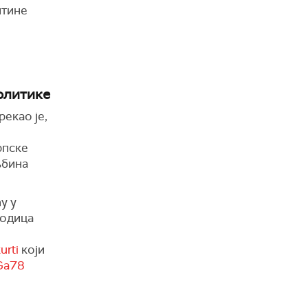
штине
олитике
екао је,
рпске
љбина
у у
родица
urti
који
sGa78