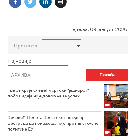
недеља, 09. август 2026.
Прогноза
Најновије
Где се крије следећи српски "једнорог" –
добра идеја није довољна за успех
Зечевић: Посета Зеленског покушај
Београда да покаже да није против спољне
политике ЕУ