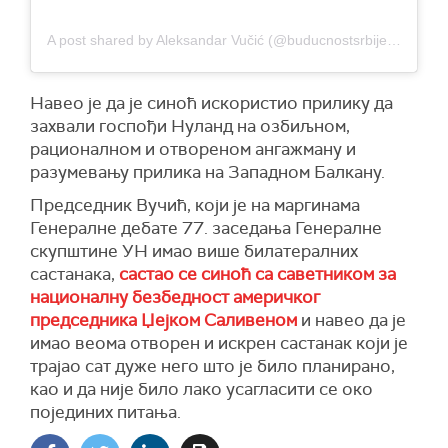
A post shared by Aleksandar Vučić (@buducnostsrbijeav)
Навео је да је синоћ искористио прилику да
захвали госпођи Нуланд на озбиљном,
рационалном и отвореном ангажману и
разумевању прилика на Западном Балкану.
Председник Вучић, који је на маргинама
Генералне дебате 77. заседања Генералне
скупштине УН имао више билатералних
састанака,
састао се синоћ са саветником за
националну безбедност америчког
председника Џејком Саливеном
и навео да је
имао веома отворен и искрен састанак који је
трајао сат дуже него што је било планирано,
као и да није било лако усагласити се око
појединих питања.