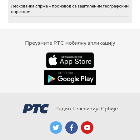
Лесковачка спржа – производ са заштићеним географским
пореклом
Преузмите РТС мобилну апликацију
Радио Телевизија Србије