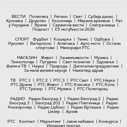
|
|
|
|
ВЕСТИ
Политика
Регион
Свет
Србија данас
|
|
|
|
Хроника
Друштво
Економија
Мерила времена
Рат
|
|
|
|
у Украјини
Време
Сервисне вести
Сматрачница
|
Подкаст
ЕУ могућности 2026
|
|
|
|
СПОРТ
Фудбал
Кошарка
Тенис
Одбојка
|
|
|
|
Рукомет
Ватерполо
Атлетика
Ауто-мото
Остали
|
спортови
Меморијал РТС
|
|
|
МАГАЗИН
Живот
Занимљивости
Музика
|
|
|
|
Технологијa
Путујемо
Свет познатих
Здравље
|
|
|
|
Филм и ТВ
Наука
Природа
Дигитални предузетник
|
За мале велике хероје
Наизглед здрав
|
|
|
|
|
ТВ
РТС 1
РТС 2
РТС 3
РТС Свет
РТС Наука
|
|
|
|
РТС Драма
РТС Живот
РТС Класика
РТС Коло
|
|
РТС Трезор
РТС Музика
РТС Полетарац
|
|
РАДИО
Радио Београд 1
Радио Београд 2
Радио
|
|
|
Београд 3
Београд 202
Радио Плетеница
Радио
|
|
|
Рокенролер
Радио Џубокс
Радио Вртешка
Радио
|
Џезер
Архив
|
|
|
|
РТС
Контакт
Маркетинг
Јавне набавке
Конкурси
Интернет портал