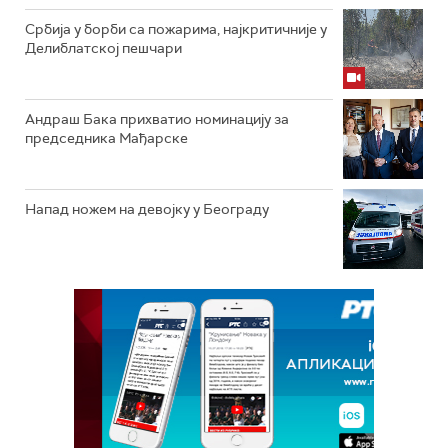
Србија у борби са пожарима, најкритичније у
Делиблатској пешчари
Андраш Бака прихватио номинацију за
председника Мађарске
Напад ножем на девојку у Београду