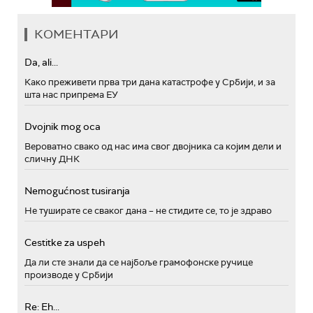
КОМЕНТАРИ
Da, ali...
Како преживети прва три дана катастрофе у Србији, и за
шта нас припрема ЕУ
Dvojnik mog oca
Вероватно свако од нас има свог двојника са којим дели и
сличну ДНК
Nemogućnost tusiranja
Не туширате се сваког дана – не стидите се, то је здраво
Cestitke za uspeh
Да ли сте знали да се најбоље грамофонске ручице
производе у Србији
Re: Eh...