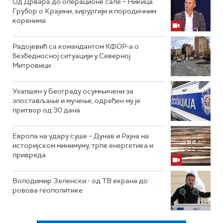
Од Дрвара до операционе сале – Никица
Грубор о Крајини, хирургији и породичним
коренима
Радојевић са командантом КФОР-а о
безбедносној ситуацији у Северној
Митровици
Ухапшен у Београду осумњичени за
злостављање и мучење, одређен му је
притвор од 30 дана
Европа на удару суше – Дунав и Рајна на
историјском минимуму, трпе енергетика и
привреда
Володимир Зеленски - од ТВ екрана до
ровова геополитике