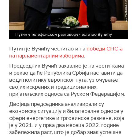
Путин у телефонском разговору честитао Вучићу
Путин је Вучићу честитао и на
победи СНС-а
на парламентарним изборима
.
Председник Вучић захвалио је на честиткама
и рекао да ће Република Србија наставити да
води политику европског пута, уз очување
својих искрених и традиционалних
пријатељских односа са Руском Федерацијом.
Двојица председника анализирали су
економску ситуацију и билатералне односе у
сфери енергетике и трговинске размене, која
је у 2021. и у прва два месеца 2022. године
забележила раст, што је добар знак успешне