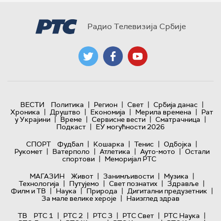
Радио Телевизија Србије
|
|
|
|
ВЕСТИ
Политика
Регион
Свет
Србија данас
|
|
|
|
Хроника
Друштво
Економија
Мерила времена
Рат
|
|
|
|
у Украјини
Време
Сервисне вести
Сматрачница
|
Подкаст
ЕУ могућности 2026
|
|
|
|
СПОРТ
Фудбал
Кошарка
Тенис
Одбојка
|
|
|
|
Рукомет
Ватерполо
Атлетика
Ауто-мото
Остали
|
спортови
Меморијал РТС
|
|
|
МАГАЗИН
Живот
Занимљивости
Музика
|
|
|
|
Технологијa
Путујемо
Свет познатих
Здравље
|
|
|
|
Филм и ТВ
Наука
Природа
Дигитални предузетник
|
За мале велике хероје
Наизглед здрав
|
|
|
|
|
ТВ
РТС 1
РТС 2
РТС 3
РТС Свет
РТС Наука