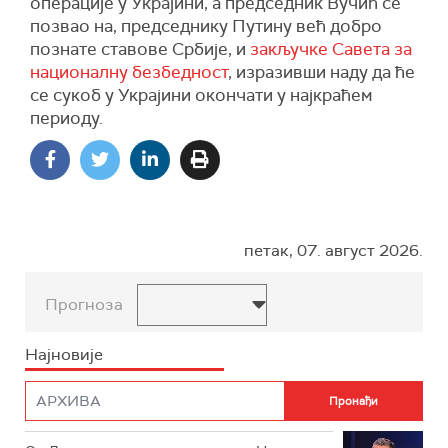
операције у Украјини, а председник Вучић се
позвао на, председнику Путину већ добро
познате ставове Србије, и
закључке Савета за
националну безбедност
, изразивши наду да ће
се сукоб у Украјини окончати у најкраћем
периоду.
петак, 07. август 2026.
Прогноза
Најновије