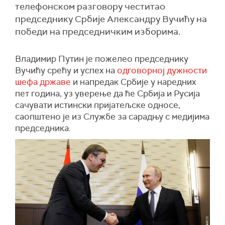
телефонском разговору честитао
председнику Србије Александру Вучићу на
победи на председничким изборима.
Владимир Путин је пожелео председнику
Вучићу срећу и успех на
одговорној дужности
шефа државе
и напредак Србије у наредних
пет година, уз уверење да ће Србија и Русија
сачувати истински пријатељске односе,
саопштено је из Службе за сарадњу с медијима
председника.