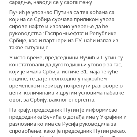
сарадње, наводи се у саопштењу.
Вучић је упознао Путина са тешкоћама са
којима се Србија суочава приликом увоза
сирове нафте и изразио уверење да ће
руководства "Гаспромњефта" и Републике
Србије, као и партнери из ЕУ, наћи излаз из
такве ситуације.
У исто време, председници Вучић и Путин су
констатовали да дугогодишњи уговор за гас,
који је имала Србија, истиче 31. маја текуће
године, те да је неопходно у најкраћем
временском периоду покренути разговоре о
цени, количинама и другим условима набавке
овог, за Србију, важног енергента.
На крају, председник Путин је информисао
председника Вучића о догађајима у Украјини и
разлозима којима се Русија руководила за
спровођење, како је председник Путин рекао,