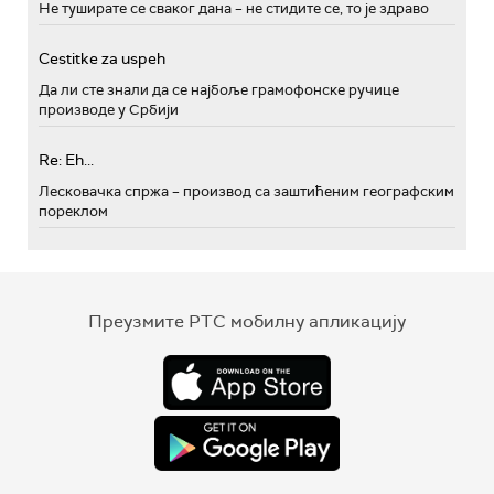
Не туширате се сваког дана – не стидите се, то је здраво
Cestitke za uspeh
Да ли сте знали да се најбоље грамофонске ручице
производе у Србији
Re: Eh...
Лесковачка спржа – производ са заштићеним географским
пореклом
Преузмите РТС мобилну апликацију