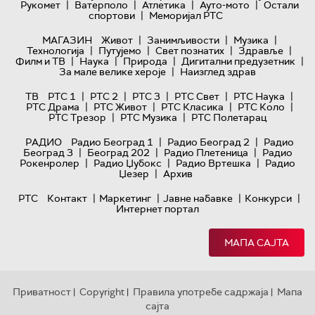
|
|
|
|
Рукомет
Ватерполо
Атлетика
Ауто-мото
Остали
|
спортови
Меморијал РТС
|
|
|
МАГАЗИН
Живот
Занимљивости
Музика
|
|
|
|
Технологијa
Путујемо
Свет познатих
Здравље
|
|
|
|
Филм и ТВ
Наука
Природа
Дигитални предузетник
|
За мале велике хероје
Наизглед здрав
|
|
|
|
|
ТВ
РТС 1
РТС 2
РТС 3
РТС Свет
РТС Наука
|
|
|
|
РТС Драма
РТС Живот
РТС Класика
РТС Коло
|
|
РТС Трезор
РТС Музика
РТС Полетарац
|
|
РАДИО
Радио Београд 1
Радио Београд 2
Радио
|
|
|
Београд 3
Београд 202
Радио Плетеница
Радио
|
|
|
Рокенролер
Радио Џубокс
Радио Вртешка
Радио
|
Џезер
Архив
|
|
|
|
РТС
Контакт
Маркетинг
Јавне набавке
Конкурси
Интернет портал
МАПА САЈТА
Приватност
Copyright
Правила употребе садржаја
Мапа
|
|
|
сајта