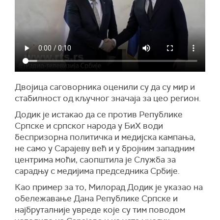
Двојица саговорника оценили су да су мир и
стабилност од кључног значаја за цео регион.
Додик је истакао да се против Републике
Српске и српског народа у БиХ води
беспризорна политичка и медијска кампања,
не само у Сарајеву већ и у бројним западним
центрима моћи, саопштила је Служба за
сарадњу с медијима председника Србије.
Као пример за то, Милорад Додик је указао на
обележавање Дана Републике Српске и
најбруталније увреде које су тим поводом