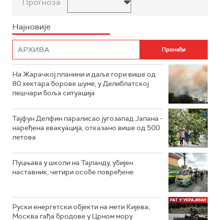
Прогноза
Најновије
На Жарачкој планини и даље гори више од
80 хектара борове шуме, у Делиблатској
пешчари боља ситуација
Тајфун Делфин паралисао југозапад Јапана -
наређена евакуација, отказано више од 500
летова
Пуцњава у школи на Тајланду, убијен
наставник, четири особе повређене
Руски енергетски објекти на мети Кијева;
Москва гађа бродове у Црном мору