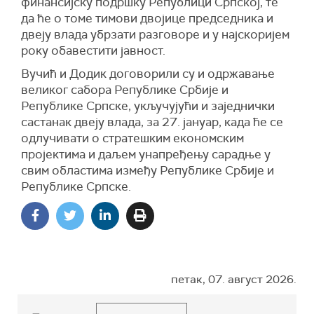
финансијску подршку Републици Српској, те
да ће о томе тимови двојице председника и
двеју влада убрзати разговоре и у најскоријем
року обавестити јавност.
Вучић и Додик договорили су и одржавање
великог сабора Републике Србије и
Републике Српске, укључујући и заједнички
састанак двеју влада, за 27. јануар, када ће се
одлучивати о стратешким економским
пројектима и даљем унапређењу сарадње у
свим областима између Републике Србије и
Републике Српске.
петак, 07. август 2026.