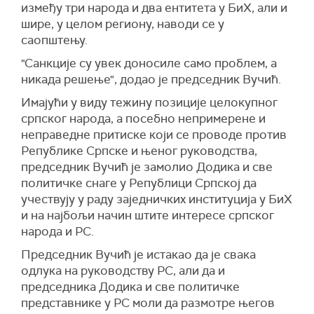
између три народа и два ентитета у БиХ, али и
шире, у целом региону, наводи се у
саопштењу.
"Санкције су увек доносиле само проблем, а
никада решење", додао је председник Вучић.
Имајући у виду тежину позиције целокупног
српског народа, а посебно непримерене и
неправедне притиске који се проводе против
Републике Српске и њеног руководства,
председник Вучић је замолио Додика и све
политичке снаге у Републици Српској да
учествују у раду заједничких институција у БиХ
и на најбољи начин штите интересе српског
народа и РС.
Председник Вучић је истакао да је свака
одлука на руководству РС, али да и
председника Додика и све политичке
представнике у РС моли да размотре његов