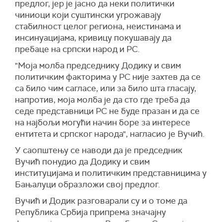
предлог, јер је јасно да неки политички
чиниоци који суштински угрожавају
стабилност целог региона, неистинама и
инсинуацијама, кривицу покушавају да
пребаце на српски народ и РС.
"Моја молба председнику Додику и свим
политичким факторима у РС није захтев да се
са било чим сагласе, или за било шта гласају,
напротив, моја молба је да сто где треба да
седе представници РС не буде празан и да се
на најбољи могући начин боре за интересе
ентитета и српског народа", нагласио је Вучић.
У саопштењу се наводи да је председник
Вучић понудио да Додику и свим
институцијама и политичким представницима у
Бањалуци образложи свој предлог.
Вучић и Додик разговарали су и о томе да
Република Србија припрема значајну