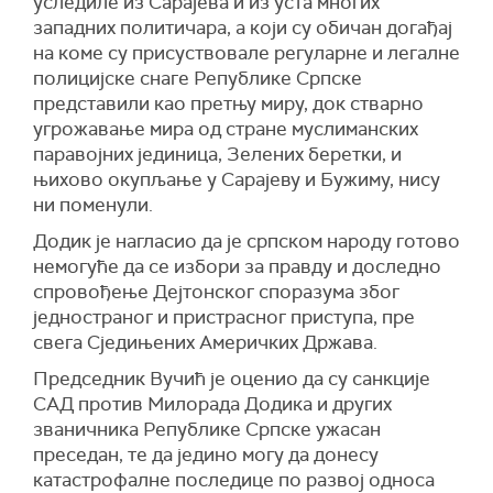
уследиле из Сарајева и из уста многих
западних политичара, а који су обичан догађај
на коме су присуствовале регуларне и легалне
полицијске снаге Републике Српске
представили као претњу миру, док стварно
угрожавање мира од стране муслиманских
паравојних јединица, Зелених беретки, и
њихово окупљање у Сарајеву и Бужиму, нису
ни поменули.
Додик је нагласио да је српском народу готово
немогуће да се избори за правду и доследно
спровођење Дејтонског споразума због
једностраног и пристрасног приступа, пре
свега Сједињених Америчких Држава.
Председник Вучић је оценио да су санкције
САД против Милорада Додика и других
званичника Републике Српске ужасан
преседан, те да једино могу да донесу
катастрофалне последице по развој односа