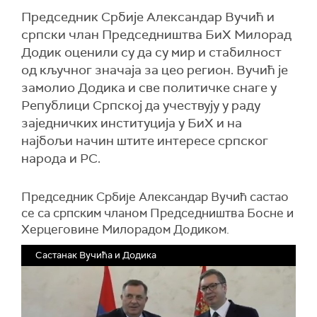
Председник Србије Александар Вучић и
српски члан Председништва БиХ Милорад
Додик оценили су да су мир и стабилност
од кључног значаја за цео регион. Вучић је
замолио Додика и све политичке снаге у
Републици Српској да учествују у раду
заједничких институција у БиХ и на
најбољи начин штите интересе српског
народа и РС.
Председник Србије Александар Вучић састао
се са српским чланом Председништва Босне и
Херцеговине Милорадом Додиком.
Састанак Вучића и Додика