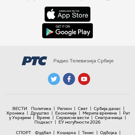
Радио Телевизија Србије
|
|
|
|
ВЕСТИ
Политика
Регион
Свет
Србија данас
|
|
|
|
Хроника
Друштво
Економија
Мерила времена
Рат
|
|
|
|
у Украјини
Време
Сервисне вести
Сматрачница
|
Подкаст
ЕУ могућности 2026
|
|
|
|
СПОРТ
Фудбал
Кошарка
Тенис
Одбојка