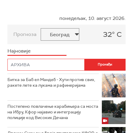
понедељак, 10. август 2026.
32° C
Прогноза
Најновије
Битка за Баб ел Мандеб - Хути против свих,
ракете лете ка лукама и рафинеријама
Постепено повлачење карабињера са моста
на Ибру, Кфор најавио и интеграцију
полиције код Високих Дечана
Дрецун: Смањење броја припадника КФОР-а