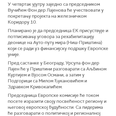
У четвртак ујутру заједно са председником
Вучићем Фон дер Лајенова ће учествовати у
покретању пројекта на железничком
Коридору 10.
Планирано је да председница ЕК присуствује и
потписивању уговора за рехабилитацију
деонице на Ауто-путу мира (Ниш-Приштина)
који се ради уз финансијску подршку Европске
уније.
Пред састанке у Београду, Урсула фон дер
Лајен ће у Приштини разговарати са Аљбином
Куртијем и Вјосом Османи, а затим у
Подгорици са Милом Ђукановићем и
Здравком Кривокапићем.
Председница Европске комисије ће током
посете изразити своју посвећеност региону и
његовој европској будућности. Са лидерима
ће разговарати о политичкој и регионалној