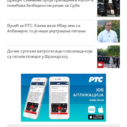
повећава безбедносни ризик за Србе
Вучић за РТС: Какве везе Ибар има са
Албанијом, то је наше унутрашње питање
Дочек српских ватрогасаца-спасилаца који
су гасили пожаре у Француској