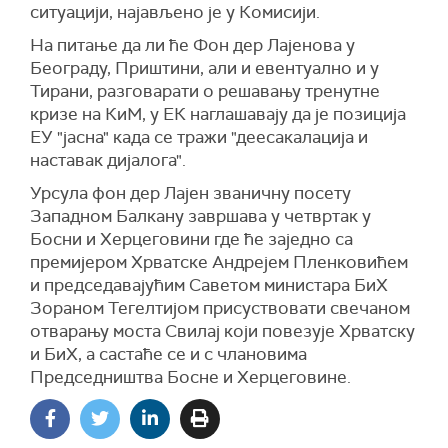
ситуацији, најављено је у Комисији.
На питање да ли ће Фон дер Лајенова у
Београду, Приштини, али и евентуално и у
Тирани, разговарати о решавању тренутне
кризе на КиМ, у ЕК наглашавају да је позиција
ЕУ "јасна" када се тражи "деесакалација и
наставак дијалога".
Урсула фон дер Лајен званичну посету
Западном Балкану завршава у четвртак у
Босни и Херцеговини где ће заједно са
премијером Хрватске Андрејем Пленковићем
и председавајућим Саветом министара БиХ
Зораном Тегелтијом присуствовати свечаном
отварању моста Свилај који повезује Хрватску
и БиХ, а састаће се и с члановима
Председништва Босне и Херцеговине.