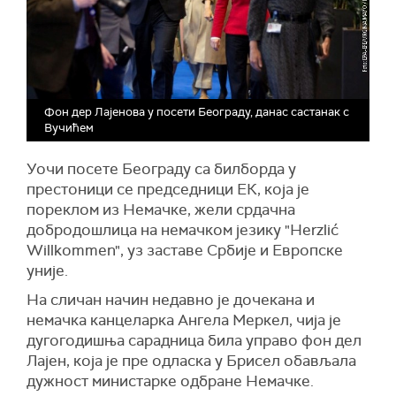
Фон дер Лајенова у посети Београду, данас састанак с
Вучићем
Уочи посете Београду са билборда у
престоници се председници ЕК, која је
пореклом из Немачке, жели срдачна
добродошлица на немачком језику "Herzlić
Willkommen", уз заставе Србије и Европске
уније.
На сличан начин недавно је дочекана и
немачка канцеларка Ангела Меркел, чија је
дугогодишња сарадница била управо фон дел
Лајен, која је пре одласка у Брисел обављала
дужност министарке одбране Немачке.