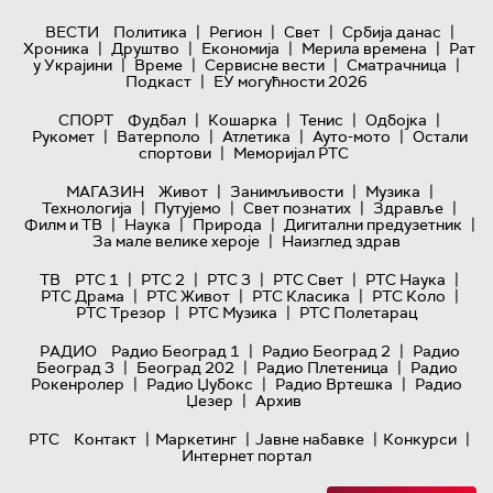
|
|
|
|
ВЕСТИ
Политика
Регион
Свет
Србија данас
|
|
|
|
Хроника
Друштво
Економија
Мерила времена
Рат
|
|
|
|
у Украјини
Време
Сервисне вести
Сматрачница
|
Подкаст
ЕУ могућности 2026
|
|
|
|
СПОРТ
Фудбал
Кошарка
Тенис
Одбојка
|
|
|
|
Рукомет
Ватерполо
Атлетика
Ауто-мото
Остали
|
спортови
Меморијал РТС
|
|
|
МАГАЗИН
Живот
Занимљивости
Музика
|
|
|
|
Технологијa
Путујемо
Свет познатих
Здравље
|
|
|
|
Филм и ТВ
Наука
Природа
Дигитални предузетник
|
За мале велике хероје
Наизглед здрав
|
|
|
|
|
ТВ
РТС 1
РТС 2
РТС 3
РТС Свет
РТС Наука
|
|
|
|
РТС Драма
РТС Живот
РТС Класика
РТС Коло
|
|
РТС Трезор
РТС Музика
РТС Полетарац
|
|
РАДИО
Радио Београд 1
Радио Београд 2
Радио
|
|
|
Београд 3
Београд 202
Радио Плетеница
Радио
|
|
|
Рокенролер
Радио Џубокс
Радио Вртешка
Радио
|
Џезер
Архив
|
|
|
|
РТС
Контакт
Маркетинг
Јавне набавке
Конкурси
Интернет портал