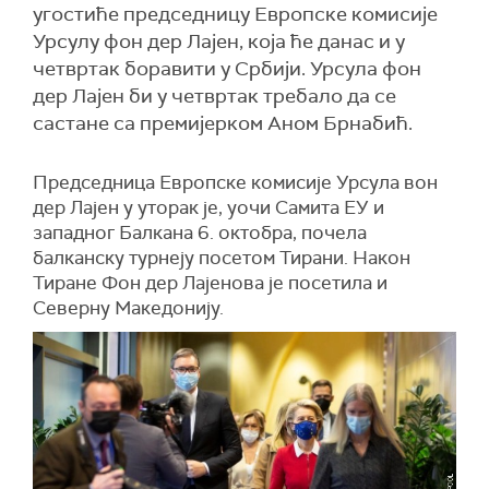
угостиће председницу Европске комисије
Урсулу фон дер Лајен, која ће данас и у
четвртак боравити у Србији. Урсула фон
дер Лајен би у четвртак требало да се
састане са премијерком Аном Брнабић.
Председница Европске комисије Урсула вон
дер Лајен у уторак је, уочи Самита ЕУ и
западног Балкана 6. октобра, почела
балканску турнеју посетом Тирани. Након
Тиране Фон дер Лајенова је посетила и
Северну Македонију.