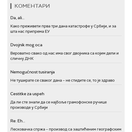
КОМЕНТАРИ
Da, ali...
Како преживети прва три дана катастрофе у Србији, и за
шта нас припрема ЕУ
Dvojnik mog oca
Вероватно свако од нас има свог двојника са којим дели и
сличну ДНК
Nemogućnost tusiranja
Не туширате се сваког дана – не стидите се, то је здраво
Cestitke za uspeh
Да ли сте знали да се најбоље грамофонске ручице
производе у Србији
Re: Eh...
Лесковачка спржа – производ са заштићеним географским