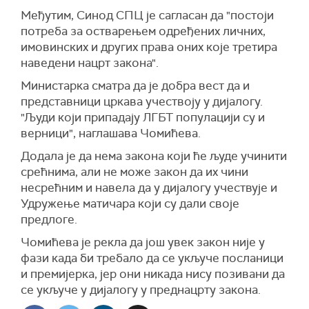
Међутим, Синод СПЦ је сагласан да "постоји
потреба за остварењем одређених личних,
имовинских и других права оних које третира
наведени нацрт закона".
Министарка сматра да је добра вест да и
представници цркава учествоју у дијалогу.
"Људи који припадају ЛГБТ популацији су и
верници", наглашава Чомићева.
Додала је да нема закона који ће људе учинити
срећнима, али не може закон да их чини
несрећним и навела да у дијалогу учествује и
Удружење матичара који су дали своје
предлоге.
Чомићева је рекла да још увек закон није у
фази када би требало да се укључе посланици
и премијерка, јер они никада нису позивани да
се укључе у дијалогу у преднацрту закона.