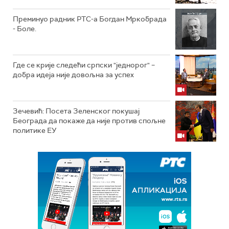
Преминуо радник РТС-а Богдан Мркобрада
- Боле.
Где се крије следећи српски "једнорог" –
добра идеја није довољна за успех
Зечевић: Посета Зеленског покушај
Београда да покаже да није против спољне
политике ЕУ