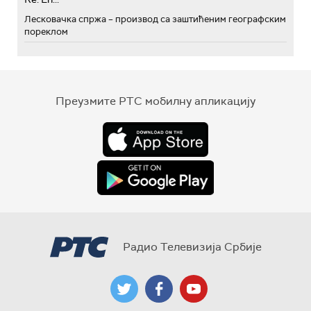
Лесковачка спржа – производ са заштићеним географским
пореклом
Преузмите РТС мобилну апликацију
Радио Телевизија Србије