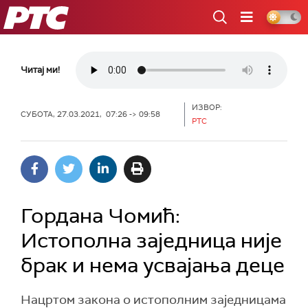
РТС
Читај ми!
ИЗВОР:
СУБОТА, 27.03.2021, 07:26 -> 09:58
РТС
Гордана Чомић:
Истополна заједница није
брак и нема усвајања деце
Нацртом закона о истополним заједницама