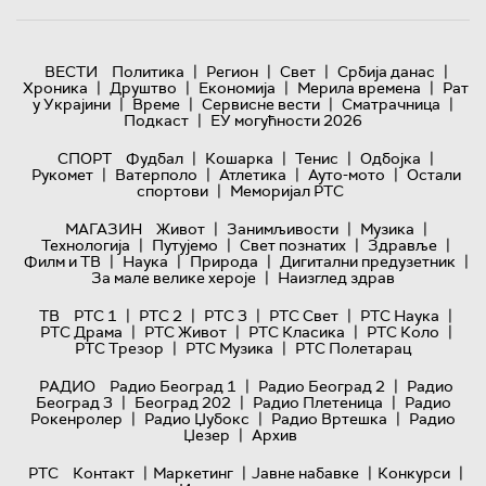
|
|
|
|
ВЕСТИ
Политика
Регион
Свет
Србија данас
|
|
|
|
Хроника
Друштво
Економија
Мерила времена
Рат
|
|
|
|
у Украјини
Време
Сервисне вести
Сматрачница
|
Подкаст
ЕУ могућности 2026
|
|
|
|
СПОРТ
Фудбал
Кошарка
Тенис
Одбојка
|
|
|
|
Рукомет
Ватерполо
Атлетика
Ауто-мото
Остали
|
спортови
Меморијал РТС
|
|
|
МАГАЗИН
Живот
Занимљивости
Музика
|
|
|
|
Технологијa
Путујемо
Свет познатих
Здравље
|
|
|
|
Филм и ТВ
Наука
Природа
Дигитални предузетник
|
За мале велике хероје
Наизглед здрав
|
|
|
|
|
ТВ
РТС 1
РТС 2
РТС 3
РТС Свет
РТС Наука
|
|
|
|
РТС Драма
РТС Живот
РТС Класика
РТС Коло
|
|
РТС Трезор
РТС Музика
РТС Полетарац
|
|
РАДИО
Радио Београд 1
Радио Београд 2
Радио
|
|
|
Београд 3
Београд 202
Радио Плетеница
Радио
|
|
|
Рокенролер
Радио Џубокс
Радио Вртешка
Радио
|
Џезер
Архив
|
|
|
|
РТС
Контакт
Маркетинг
Јавне набавке
Конкурси