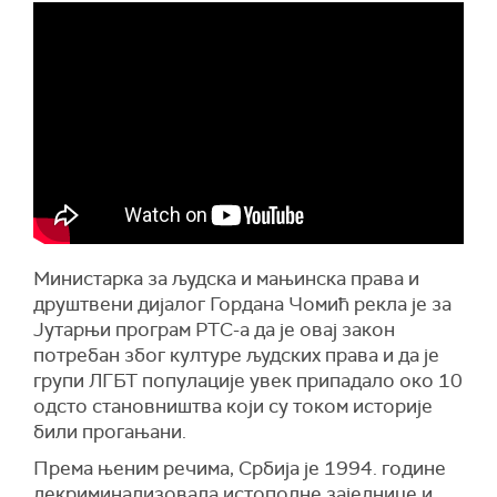
Министарка за људска и мањинска права и
друштвени дијалог Гордана Чомић рекла је за
Јутарњи програм РТС-а да је овај закон
потребан због културе људских права и да је
групи ЛГБТ популације увек припадало око 10
одсто становништва који су током историје
били прогањани.
Према њеним речима, Србија је 1994. године
декриминализовала истополне заједнице и