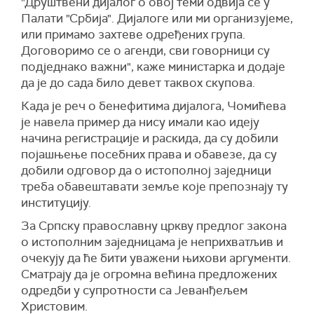
"Друштвени дијалог о овој теми одвија се у
Палати "Србија". Дијалоге или ми организујеме,
или примамо захтеве одређених група.
Договоримо се о агенди, сви говорници су
подједнако важни", каже министарка и додаје
да је до сада било девет таквох скупова.
Када је реч о бенефитима дијалога, Чомићева
је навела пример да нису имали као идеју
начина регистрације и раскида, да су добили
појашњење посебних права и обавезе, да су
добили одговор да о истополној заједници
треба обавештавати земље које препознају ту
институцију.
За Српску православну цркву предлог закона
о истополним заједницама је неприхватљив и
очекују да ће бити уважени њихови аргументи.
Сматрају да је огромна већина предложених
одредби у супротности са Јеванђељем
Христовим.