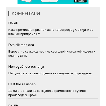
КОМЕНТАРИ
Da, ali...
Како преживети прва три дана катастрофе у Србији, и за
шта нас припрема ЕУ
Dvojnik mog oca
Вероватно свако од нас има свог двојника са којим дели и
сличну ДНК
Nemogućnost tusiranja
Не туширате се сваког дана – не стидите се, то је здраво
Cestitke za uspeh
Да ли сте знали да се најбоље грамофонске ручице
производе у Србији
Re: Eh...