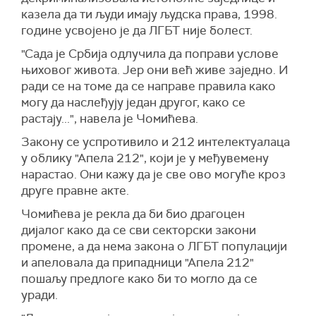
казела да ти људи имају људска права, 1998.
године усвојено је да ЛГБТ није болест.
"Сада је Србија одлучила да поправи услове
њиховог живота. Јер они већ живе заједно. И
ради се на томе да се направе правила како
могу да наслеђују један другог, како се
растају...", навела је Чомићева.
Закону се успротивило и 212 интелектуалаца
у облику "Апела 212", који је у међувемену
нарастао. Они кажу да је све ово могуће кроз
друге правне акте.
Чомићева је рекла да би био драгоцен
дијалог како да се сви секторски закони
промене, а да нема закона о ЛГБТ популацији
и апеловала да припадници "Апела 212"
пошаљу предлоге како би то могло да се
уради.