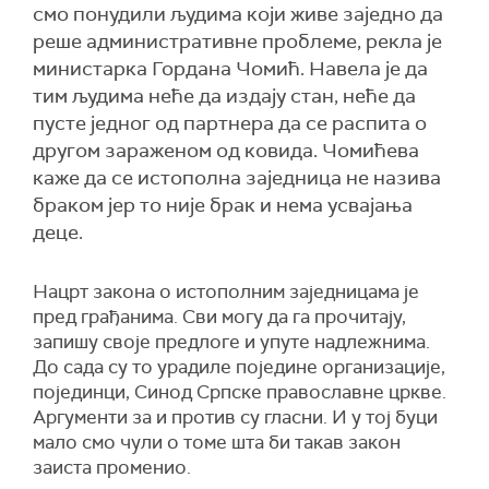
смо понудили људима који живе заједно да
реше административне проблеме, рекла је
министарка Гордана Чомић. Навела је да
тим људима неће да издају стан, неће да
пусте једног од партнера да се распита о
другом зараженом од ковида. Чомићева
каже да се истополна заједница не назива
браком јер то није брак и нема усвајања
деце.
Нацрт закона о истополним заједницама је
пред грађанима. Сви могу да га прочитају,
запишу своје предлоге и упуте надлежнима.
До сада су то урадиле поједине организације,
појединци, Синод Српске православне цркве.
Аргументи за и против су гласни. И у тој буци
мало смо чули о томе шта би такав закон
заиста променио.