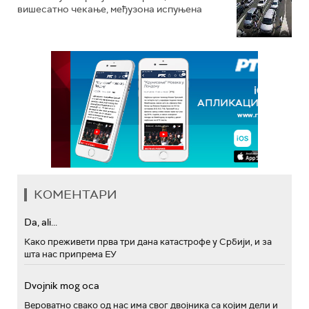
вишесатно чекање, међузона испуњена
КОМЕНТАРИ
Da, ali...
Како преживети прва три дана катастрофе у Србији, и за
шта нас припрема ЕУ
Dvojnik mog oca
Вероватно свако од нас има свог двојника са којим дели и