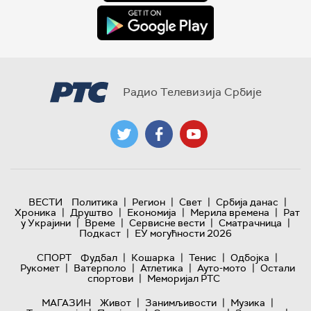
Радио Телевизија Србије
|
|
|
|
ВЕСТИ
Политика
Регион
Свет
Србија данас
|
|
|
|
Хроника
Друштво
Економија
Мерила времена
Рат
|
|
|
|
у Украјини
Време
Сервисне вести
Сматрачница
|
Подкаст
ЕУ могућности 2026
|
|
|
|
СПОРТ
Фудбал
Кошарка
Тенис
Одбојка
|
|
|
|
Рукомет
Ватерполо
Атлетика
Ауто-мото
Остали
|
спортови
Меморијал РТС
|
|
|
МАГАЗИН
Живот
Занимљивости
Музика