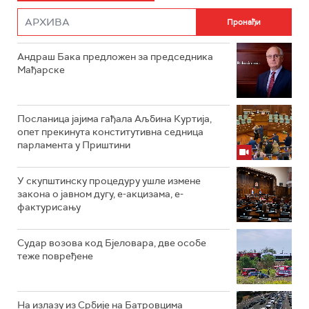
Андраш Бакa предложен за председника
Мађарске
Посланица јајима гађала Аљбина Куртија,
опет прекинута конститутивна седница
парламента у Приштини
У скупштинску процедуру ушле измене
закона о јавном дугу, е-акцизама, е-
фактурисању
Судар возова код Бјеловара, две особе
теже повређене
На излазу из Србије на Батровцима