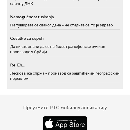
сличну ДНК
Nemogućnost tusiranja
Не туширате се сваког дана – не стидите се, то је здраво
Cestitke za uspeh
Да ли сте знали да се најбоље грамофонске ручице
производе у Србији
Re: Eh...
Лесковачка спржа – производ са заштићеним географским
пореклом
Преузмите РТС мобилну апликацију