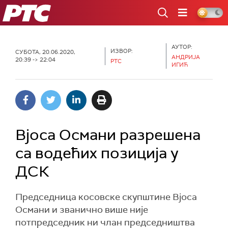
РТС
АУТОР:
ИЗВОР:
СУБОТА, 20.06.2020,
АНДРИЈА
20:39 -> 22:04
РТС
ИГИЋ
Вјоса Османи разрешена
са водећих позиција у
ДСК
Председница косовске скупштине Вјоса
Османи и званично више није
потпредседник ни члан председништва