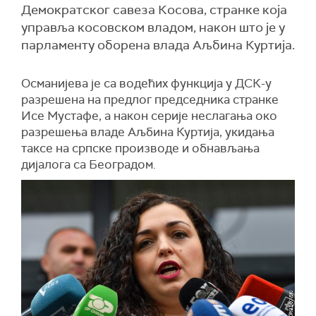
Демократског савеза Косова, странке која
управља косовском владом, након што је у
парламенту оборена влада Аљбина Куртија.
Османијева је са водећих функција у ДСК-у
разрешена на предлог председника странке
Исе Мустафе, а након серије неслагања око
разрешења владе Аљбина Куртија, укидања
таксе на српске производе и обнављања
дијалога са Београдом.