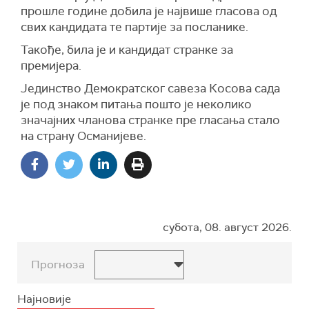
прошле године добила је највише гласова од
свих кандидата те партије за посланике.
Такође, била је и кандидат странке за
премијера.
Јединство Демократског савеза Косова сада
је под знаком питања пошто је неколико
значајних чланова странке пре гласања стало
на страну Османијеве.
субота, 08. август 2026.
Прогноза
Најновије