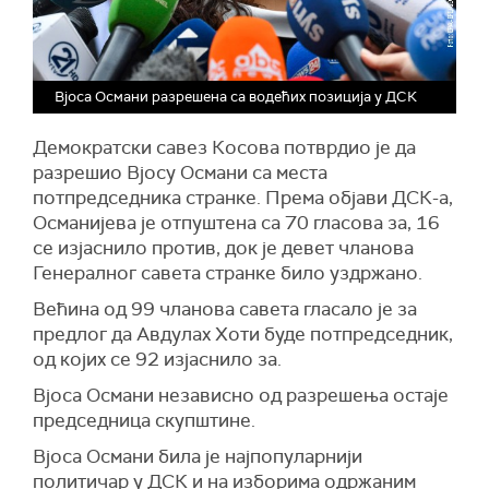
Вјоса Османи разрешена са водећих позиција у ДСК
Демократски савез Косова потврдио је да
разрешио Вјосу Османи са места
потпредседника странке. Према објави ДСК-а,
Османијева је отпуштена са 70 гласова за, 16
се изјаснило против, док је девет чланова
Генералног савета странке било уздржано.
Већина од 99 чланова савета гласало је за
предлог да Авдулах Хоти буде потпредседник,
од којих се 92 изјаснило за.
Вјоса Османи независно од разрешења остаје
председница скупштине.
Вјоса Османи била је најпопуларнији
политичар у ДСК и на изборима одржаним