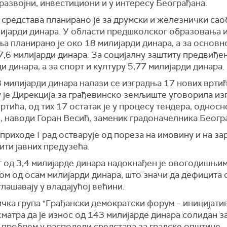
 развојни, инвестициони и у интересу Београђана.
средстава планирано је за друмски и железнички саоб
лијарди динара. У области предшколског образовања 
а планирано је око 18 милијарди динара, а за основн
,6 милијарди динара. За социјалну заштиту предвиђен
и динара, а за спорт и културу 5,77 милијарди динара.
8 милијарди динара налази се изградња 17 нових врти
у је Дирекција за грађевинско земљиште уговорила из
ртића, од тих 17 остатак је у процесу тендера, односн
, наводи Горан Весић, заменик градоначелника Беогр
приходе Град остварује од пореза на имовину и на зар
ити јавних предузећа.
 од 3,4 милијарде динара надокнађен је овогодишњи
ом од осам милијарди динара, што значи да дефицита
глашавају у владајућој већини.
чка група "Грађански демократски форум – иницијати
сматра да је износ од 143 милијарде динара солидан з
е проблем у расподели средстава за градске општине.