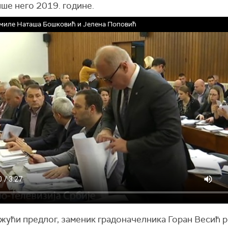
ше него 2019. године.
миле Наташа Бошковић и Јелена Поповић
жући предлог, заменик градоначелника Горан Весић ре