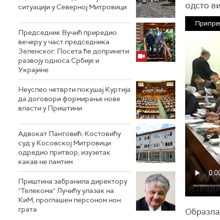
одсто ви
ситуацији у Северној Митровици
Припре
Председник Вучић приредио
вечеру у част председника
Зеленског: Посета ће допринети
развоју односа Србије и
Украјине
Неуспео четврти покушај Куртија
да договори формирање нове
власти у Приштини
Адвокат Пантовић: Костовићу
суд у Косовској Митровици
одредио притвор, изузетак
какав не памтим
Приштина забранила директору
"Телекома" Лучићу улазак на
КиМ, проглашен персоном нон
грата
Образла