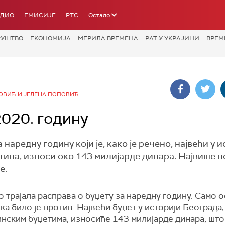
АДИО
ЕМИСИЈЕ
РТС
Остало
РУШТВО
ЕКОНОМИЈА
МЕРИЛА ВРЕМЕНА
РАТ У УКРАЈИНИ
ВРЕМ
ОВИЋ И ЈЕЛЕНА ПОПОВИЋ
2020. годину
наредну годину који је, како је речено, највећи у 
штина, износи око 143 милијарде динара. Највише 
е.
о трајала расправа о буџету за наредну годину. Само 
а било је против. Највећи буџет у историји Београда,
нским буџетима, износиће 143 милијарде динара, што 