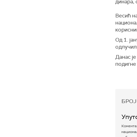
динара, 
Весић на
национал
корисник
Од 1. ја
одлучил
Данас је
подигне
БРОЈ
Упут
Коментар
национал