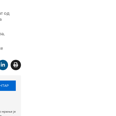
ат од
а
ра,
се
НТАР
р мржње је