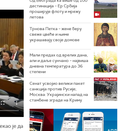
Од Београда ка више од 100
дестинација – Ер Србија
проширује флоту и мрежу
летова
Трнова Петка – жене беру
свеже цвеће и њиме
украшавају своје домове
Мали предах од врелих дана,
али и даље сунчано – највиша
дневна температура до 36
степени
Сенат усвојио велики пакет
санкција против Русије;
Москва: Украјински напад на
стамбене зграде на Криму
као је да