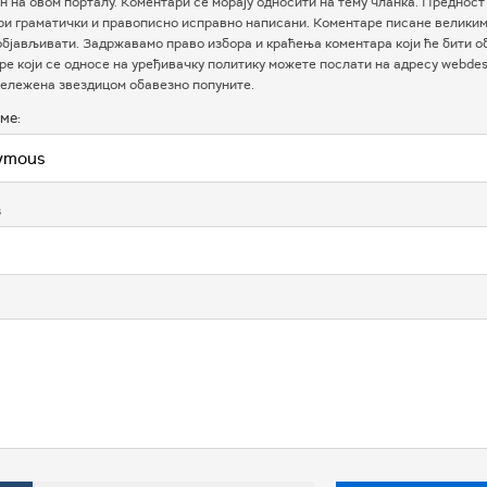
 на овом порталу. Коментари се морају односити на тему чланка. Предност
ри граматички и правописно исправно написани. Коментаре писане велики
бјављивати. Задржавамо право избора и краћења коментара који ће бити о
е који се односе на уређивачку политику можете послати на адресу webdesk
ележена звездицом обавезно попуните.
ме:
в