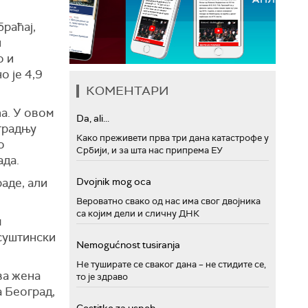
раћај,
и
о и
о је 4,9
КОМЕНТАРИ
ћа. У овом
Da, ali...
градњу
Како преживети прва три дана катастрофе у
о
Србији, и за шта нас припрема ЕУ
ада.
Dvojnik mog oca
аде, али
Вероватно свако од нас има свог двојника
са којим дели и сличну ДНК
м
 суштински
Nemogućnost tusiranja
Не туширате се сваког дана – не стидите се,
ва жена
то је здраво
а Београд,