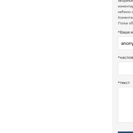
забрањен
комента
нећемо о
Коментар
Поља об
*Ваше и
*насло
*текст