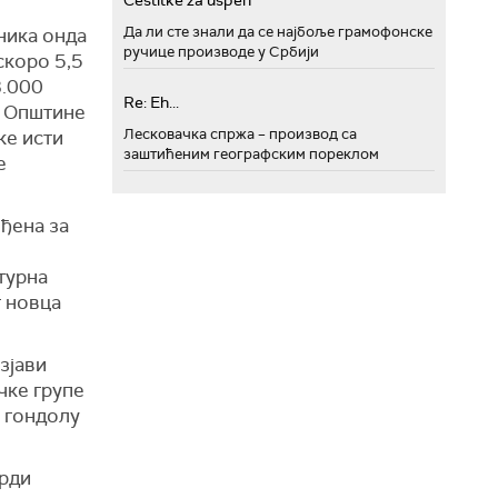
Cestitke za uspeh
Да ли сте знали да се најбоље грамофонске
ника онда
ручице производе у Србији
скоро 5,5
8.000
Re: Eh...
д Општине
Лесковачка спржа – производ са
ке исти
заштићеним географским пореклом
е
иђена за
турна
г новца
зјави
чке групе
а гондолу
арди