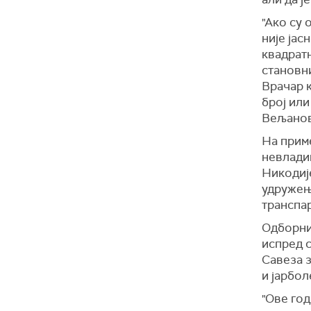
"Ако су
није јас
квадрат
становни
Врачар к
број или
Вељанов
На приме
невлади
Никодије
удружењ
транспа
Одборниц
испред 
Савеза з
и јарбол
"Ове год