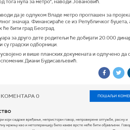
од тога нула за метро", наводи Јовановић.
води да је одлуком Владе метро проглашен за пројек
ног значаја. Финансираће се из Републичког буџета, 
 ће бити град Београд.
нуара за друго дете родитељи ће добијати 20.000 дина
и су градски одборници.
 усвојено и више планских докумената и одлучено да 
 споменик Диани Будисављевић.
 КОМЕНТАРА
0
ПОШАЉИ КОМЕ
ство
и који садрже вређање, непристојан говор, непроверене оптужбе, расну и
ну мржњу као и нетолеранцију било какве врсте неће бити објављени. Гово