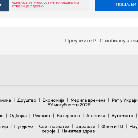
ЗАКЉУЧАНО: ОТКЉУЧАЈТЕ ПОВЛАЧЕЊЕМ
ПОШАЉИ
СТРЕЛИЦЕ У ДЕСНО ...
Преузмите РТС мобилну апли
|
|
|
|
оника
Друштво
Економија
Мерила времена
Рат у Украји
ЕУ могућности 2026
|
|
|
|
|
|
ис
Одбојка
Рукомет
Ватерполо
Атлетика
Ауто-мото
|
|
|
|
|
гијa
Путујемо
Свет познатих
Здравље
Филм и ТВ
Нау
|
хероје
Наизглед здрав