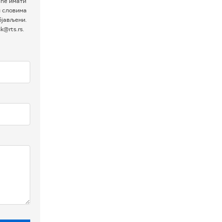
 ће имати
м словима
бјављени.
@rts.rs.