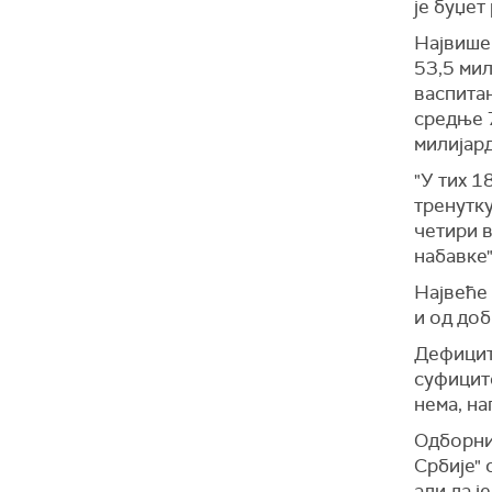
је буџет
Највише 
53,5 ми
васпитањ
средње 7
милијард
"У тих 1
тренутк
четири в
набавке"
Највеће 
и од доб
Дефицит
суфицит
нема, на
Одборни
Србије" 
али да ј