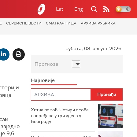
Lat
Eng
Е
СЕРВИСНЕ ВЕСТИ
СМАТРАЧНИЦА
АРХИВА РУБРИКА
субота, 08. август 2026.
Прогноза
Најновије
историји
новца
Хитна помоћ: Четири особе
повређене у три удеса у
осам
Београду
 заједно
је 9,6