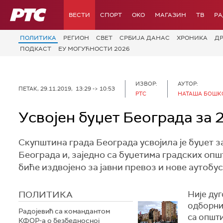
РТС
ВЕСТИ
СПОРТ
OKO
МАГАЗИН
ТВ
Р
ПОЛИТИКА
РЕГИОН
СВЕТ
СРБИЈА ДАНАС
ХРОНИКА
Д
ПОДКАСТ
ЕУ МОГУЋНОСТИ 2026
ИЗВОР:
АУТОР:
ПЕТАК, 29.11.2019, 13:29 -> 10:53
РТС
НАТАША БОШК
Усвојен буџет Београда за 
Скупштина града Београда усвојила је буџет за 
Београда и, заједно са буџетима градских оп
биће издвојено за јавни превоз и нове аутобус
ПОЛИТИКА
Није дуг
одборник
Радојевић са командантом
са општи
КФОР-а о безбедносној