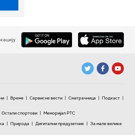
кацију
|
|
|
|
|
ни
Време
Сервисне вести
Сматрачница
Подкаст
|
Остали спортови
Меморијал РТС
|
|
|
ка
Природа
Дигитални предузетник
За мале велике