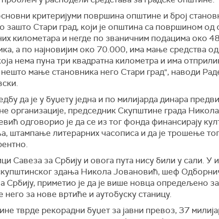
 основни критеријуми површина општине и број станов
но зашто Стари град, који је општина са површином од 
них километара и негде по званичним подацима око 4
ка, а по најновијим око 70.000, има мање средства о
оја нема пуна три квадратна километра и има отприли
 нешто мање становника него Стари град", наводи Рад
ски.
дбу да је у буџету једна и по милијарда динара предв
не организације, председник Скупштине града Никола
вић одговорио је да се из тог фонда финансирају кул
а, штампање литерарних часописа и да је трошење то
рентно.
и Савеза за Србију и овога пута нису били у сали. У и
скупштинског здања Никола Јовановић, шеф Одборни
а Србију, приметио је да је више новца опредељено з
е него за нове вртиће и аутобуску станицу.
ине тврде рекорадни буџет за јавни превоз, 37 милиј