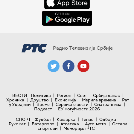
Радио Телевизија Србије
|
|
|
|
ВЕСТИ
Политика
Регион
Свет
Србија данас
|
|
|
|
Хроника
Друштво
Економија
Мерила времена
Рат
|
|
|
|
у Украјини
Време
Сервисне вести
Сматрачница
|
Подкаст
ЕУ могућности 2026
|
|
|
|
СПОРТ
Фудбал
Кошарка
Тенис
Одбојка
|
|
|
|
Рукомет
Ватерполо
Атлетика
Ауто-мото
Остали
|
спортови
Меморијал РТС