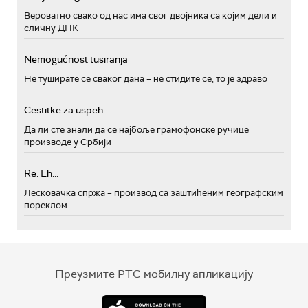
Вероватно свако од нас има свог двојника са којим дели и
сличну ДНК
Nemogućnost tusiranja
Не туширате се сваког дана – не стидите се, то је здраво
Cestitke za uspeh
Да ли сте знали да се најбоље грамофонске ручице
производе у Србији
Re: Eh...
Лесковачка спржа – производ са заштићеним географским
пореклом
Преузмите РТС мобилну апликацију