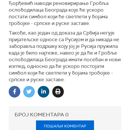
Ђорђевић наводи реновирирање Гробља
ослободилаца Београда које ће ускоро
постати симбол који ће светлети у бојама
тробојке - српске и руске заставе.
Такође, као један од доказа да Србија негује
пријатељске односе са Русијом и да никада не
заборавља подршку коју јој је Русија пружила
када је било најтеже, навео је да ће и Гробље
ослободилаца Београда имати посебан и нови
изглед, односно да ће ускоро постојати
симбол који ће светлети у бојама тробојке -
српске и руске заставе.
БРОЈ КОМЕНТАРА
0
ПОШАЉИ КОМЕНТАР