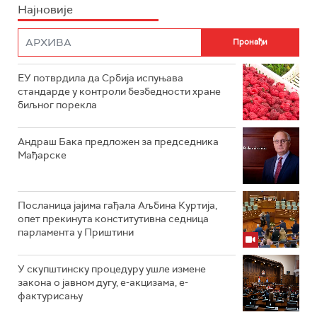
Најновије
ЕУ потврдила да Србија испуњава
стандарде у контроли безбедности хране
биљног порекла
Андраш Бакa предложен за председника
Мађарске
Посланица јајима гађала Аљбина Куртија,
опет прекинута конститутивна седница
парламента у Приштини
У скупштинску процедуру ушле измене
закона о јавном дугу, е-акцизама, е-
фактурисању