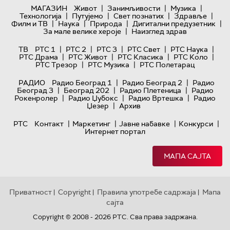
|
|
|
МАГАЗИН
Живот
Занимљивости
Музика
|
|
|
|
Технологијa
Путујемо
Свет познатих
Здравље
|
|
|
|
Филм и ТВ
Наука
Природа
Дигитални предузетник
|
За мале велике хероје
Наизглед здрав
|
|
|
|
|
ТВ
РТС 1
РТС 2
РТС 3
РТС Свет
РТС Наука
|
|
|
|
РТС Драма
РТС Живот
РТС Класика
РТС Коло
|
|
РТС Трезор
РТС Музика
РТС Полетарац
|
|
РАДИО
Радио Београд 1
Радио Београд 2
Радио
|
|
|
Београд 3
Београд 202
Радио Плетеница
Радио
|
|
|
Рокенролер
Радио Џубокс
Радио Вртешка
Радио
|
Џезер
Архив
|
|
|
|
РТС
Контакт
Маркетинг
Јавне набавке
Конкурси
Интернет портал
МАПА САЈТА
Приватност
Copyright
Правила употребе садржаја
Мапа
|
|
|
сајта
Copyright © 2008 - 2026 РТС. Сва права задржана.