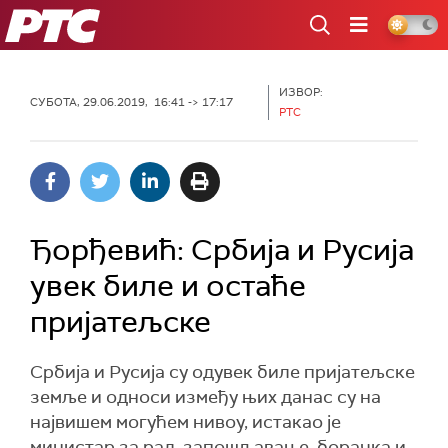
РТС
ИЗВОР:
СУБОТА, 29.06.2019, 16:41 -> 17:17
РТС
Ђорђевић: Србија и Русија
увек биле и остаће
пријатељске
Србија и Русија су одувек биле пријатељске
земље и односи између њих данас су на
највишем могућем нивоу, истакао је
министар за рад, запошљавање, борачка и