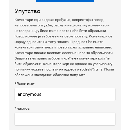
Упутство
Коментари који садрже вређање, непристојан говор,
непроверене оптужбе, расну и националну мржњу као и
нетолеранцију било какве врсте неће бити објављени.
Говор мржње је забрањен на овом порталу. Коментари се
морају односити на тему чланка. Предност ће имати
коментари граматички и правописно исправно написани.
Коментаре писане великим словима нећемо објављивати.
Задржавамо право избора и краћења коментара који ће
бити објављени. Коментаре који се односе на уређивачку
политику можете послати на адресу webdesk@rts.rs. Поља
обележена звездицом обавезно попуните.
*Ваше име:
*наслов