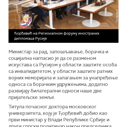
Ђорђевић на Регионалном форуму иностраних
дипломаца Русије
Министар за рад, запошљавање, борачка и
социјална нагласио је да се разменом
искустава са Русијом у области заштите особа
са инвалидитетом, у области заштите ратних
војних меморијала и залагањем за унапређење
односа са борачким удружењима, додатно
развијају билатерални односи наше две
пријатељске земље.
Титула почасног доктора московског
универзитета, коју је Ђорђевић добио као
први министар у Влади Републике Србије и
други српски политичар након председника