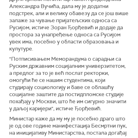
Александра Вучића, дала му је додатни
подстрек, али и велику обавезу да се још више
залаже за чување пријатељских односа са
Русијом, истиче Зоран Ђорђевић и додаје да
простора за унапређење односа са Русијом
увек има, посебно у области образовања и
кулутуре.
"Потписивањем Меморандума о сарадњи са
Руским државним социјалним универзитетом,
а предлог за то је већ послат ректорки,
омогући ће се нашим студентима, који
студирају социологију и баве се облашћу
социјалне заштите да постидпломске студије
похађају у Москви, што ће им сигурно значити
у даљој каријери", истиче Ђорђевић.
Министар каже да му му је посебно драго што
је од ове године манифестација Бесмртни пук,
на иницијативу Министарства, постала догађај