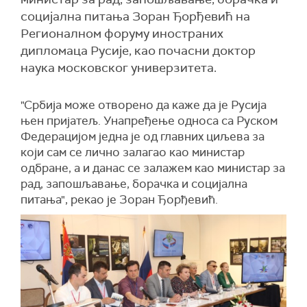
социјална питања Зоран Ђорђевић на
Регионалном форуму иностраних
дипломаца Русије, као почасни доктор
наука московског универзитета.
"Србија може отворено да каже да је Русија
њен пријатељ. Унапређење односа са Руском
Федерацијом једна је од главних циљева за
који сам се лично залагао као министар
одбране, а и данас се залажем као министар за
рад, запошљавање, борачка и социјална
питања", рекао је Зоран Ђорђевић.