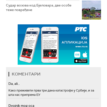
Судар возова код Бјеловара, две особе
теже повређене
КОМЕНТАРИ
Da, ali...
Како преживети прва три дана катастрофе у Србији, и за
шта нас припрема ЕУ
Dvojnik mog oca