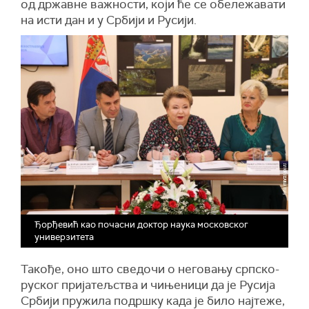
од државне важности, који ће се обележавати
на исти дан и у Србији и Русији.
Ђорђевић као почасни доктор наука московског
универзитета
Такође, оно што сведочи о неговању српско-
руског пријатељства и чињеници да је Русија
Србији пружила подршку када је било најтеже,