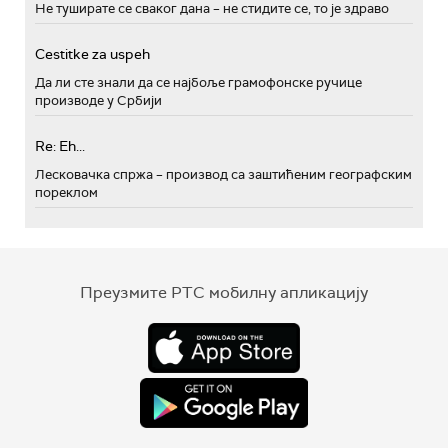
Не туширате се сваког дана – не стидите се, то је здраво
Cestitke za uspeh
Да ли сте знали да се најбоље грамофонске ручице
производе у Србији
Re: Eh...
Лесковачка спржа – производ са заштићеним географским
пореклом
Преузмите РТС мобилну апликацију