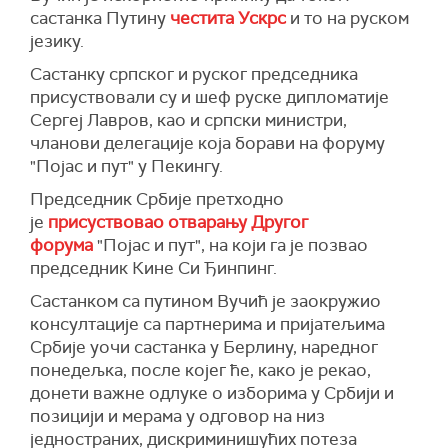
састанка Путину
честита Ускрс
и то на руском
језику.
Састанку српског и руског председника
присуствовали су и шеф руске дипломатије
Сергеј Лавров, као и српски министри,
чланови делегације која борави на форуму
"Појас и пут" у Пекингу.
Председник Србије претходно
је
присуствовао отварању Другог
форума
"Појас и пут", на који га је позвао
председник Кине Си Ђинпинг.
Састанком са путином Вучић је заокружио
консултације са партнерима и пријатељима
Србије уочи састанка у Берлину, наредног
понедељка, после којег ће, како је рекао,
донети важне одлуке о изборима у Србији и
позицији и мерама у одговор на низ
једностраних, дискриминишућих потеза