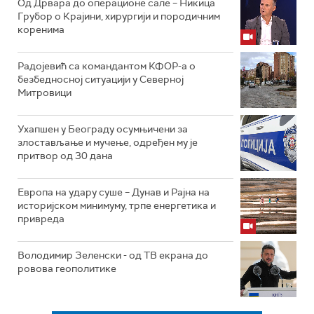
Од Дрвара до операционе сале – Никица
Грубор о Крајини, хирургији и породичним
коренима
Радојевић са командантом КФОР-а о
безбедносној ситуацији у Северној
Митровици
Ухапшен у Београду осумњичени за
злостављање и мучење, одређен му је
притвор од 30 дана
Европа на удару суше – Дунав и Рајна на
историјском минимуму, трпе енергетика и
привреда
Володимир Зеленски - од ТВ екрана до
ровова геополитике