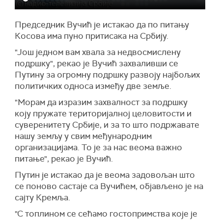
Председник Вучић је истакао да по питању
Косова има пуно притисака на Србију.
"Још једном вам хвала за недвосмислену
подршку", рекао је Вучић захваливши се
Путину за огромну подршку развоју најбољих
политичких односа између две земље.
"Морам да изразим захвалност за подршку
коју пружате територијалној целовитости и
суверенитету Србије, и за то што подржавате
нашу земљу у свим међународним
организацијама. То је за нас веома важно
питање", рекао је Вучић.
Путин је истакао да је веома задовољан што
се поново састаје са Вучићем, објављено је на
сајту Кремља.
"С топлином се сећамо гостопримства које је