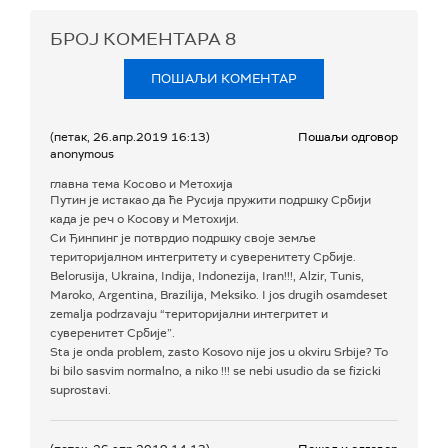
БРОЈ КОМЕНТАРА
8
ПОШАЉИ КОМЕНТАР
(петак, 26.апр.2019 16:13)
Пошаљи одговор
anonymous
главна тема Косово и Метохија
Путин је истакао да ће Русија пружити подршку Србији
када је реч о Косову и Метохији.
Си Ђинпинг је потврдио подршку своје земље
територијалном интегритету и суверенитету Србије.
Belorusija, Ukraina, Indija, Indonezija, Iran!!!, Alzir, Tunis,
Maroko, Argentina, Brazilija, Meksiko. I jos drugih osamdeset
zemalja podrzavaju “територијални интегритет и
суверенитет Србије”.
Sta je onda problem, zasto Kosovo nije jos u okviru Srbije? To
bi bilo sasvim normalno, a niko !!! se nebi usudio da se fizicki
suprostavi.