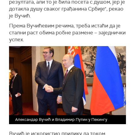
резултата, али то је била посета с душом, јер је
дотакла душу сваког грађанина Србије", рекао
је Вучић.
Према Вучићевим речима, треба истаћи да је
стални раст обима робне размене – заједнички
успех.
Александар Вучић и Владимир Путин у Пекингу
Вучић је искористио прилику да током