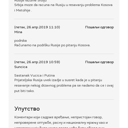
Rusija razume Srbiju
Srbija moze da racuna na Rusiju u resavanju problema Kosova
i Metohije .
(петак, 26.апр.2019 11:10)
Пошаљи одговор
Mina
podrska
Računamo na podršku Rusije po pitanju Kosova.
(петак, 26.апр.2019 10:59)
Пошаљи одговор
Suncica
Sastanak Vucica i Putina
Prijateljska Rusija uvek izadje u susret kada je u pitanju
resavanje nekog drzavnog problema pa se nadamo da ce i ovaj
put biti tako.
Упутство
Коментари који садрже вређање, непристојан говор,
непроверене оптужбе, расну и националну мржњу као и