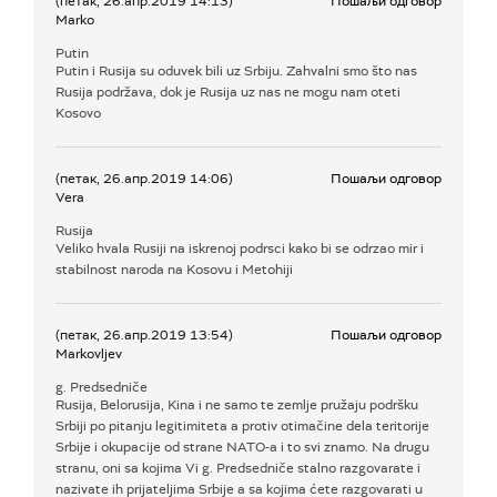
(петак, 26.апр.2019 14:13)
Пошаљи одговор
Marko
Putin
Putin i Rusija su oduvek bili uz Srbiju. Zahvalni smo što nas
Rusija podržava, dok je Rusija uz nas ne mogu nam oteti
Kosovo
(петак, 26.апр.2019 14:06)
Пошаљи одговор
Vera
Rusija
Veliko hvala Rusiji na iskrenoj podrsci kako bi se odrzao mir i
stabilnost naroda na Kosovu i Metohiji
(петак, 26.апр.2019 13:54)
Пошаљи одговор
Markovljev
g. Predsedniče
Rusija, Belorusija, Kina i ne samo te zemlje pružaju podršku
Srbiji po pitanju legitimiteta a protiv otimačine dela teritorije
Srbije i okupacije od strane NATO-a i to svi znamo. Na drugu
stranu, oni sa kojima Vi g. Predsedniče stalno razgovarate i
nazivate ih prijateljima Srbije a sa kojima ćete razgovarati u