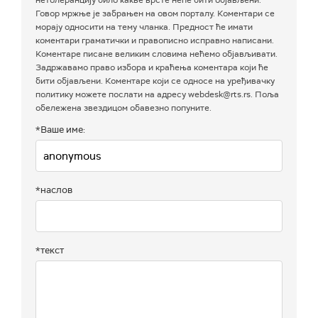
нетолеранцију било какве врсте неће бити објављени.
Говор мржње је забрањен на овом порталу. Коментари се
морају односити на тему чланка. Предност ће имати
коментари граматички и правописно исправно написани.
Коментаре писане великим словима нећемо објављивати.
Задржавамо право избора и краћења коментара који ће
бити објављени. Коментаре који се односе на уређивачку
политику можете послати на адресу webdesk@rts.rs. Поља
обележена звездицом обавезно попуните.
*Ваше име:
*наслов
*текст