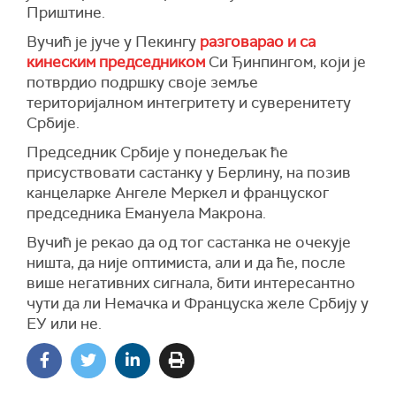
Приштине.
Вучић је јуче у Пекингу
разговарао и са
кинеским председником
Си Ђинпингом, који је
потврдио подршку своје земље
територијалном интегритету и суверенитету
Србије.
Председник Србије у понедељак ће
присуствовати састанку у Берлину, на позив
канцеларке Ангеле Меркел и француског
председника Емануела Макрона.
Вучић је рекао да од тог састанка не очекује
ништа, да није оптимиста, али и да ће, после
више негативних сигнала, бити интересантно
чути да ли Немачка и Француска желе Србију у
ЕУ или не.