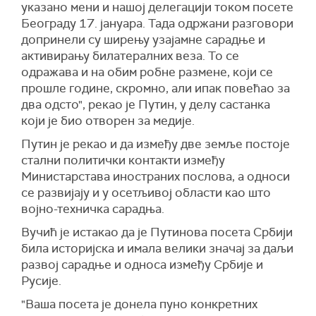
указано мени и нашој делегацији током посете
Београду 17. јануара. Тада одржани разговори
допринели су ширењу узајамне сарадње и
активирању билатералних веза. То се
одражава и на обим робне размене, који се
прошле године, скромно, али ипак повећао за
два одсто", рекао је Путин, у делу састанка
који је био отворен за медије.
Путин је рекао и да између две земље постоје
стални политички контакти између
Министарстава иностраних послова, а односи
се развијају и у осетљивој области као што
војно-техничка сарадња.
Вучић је истакао да је Путинова посета Србији
била историјска и имала велики значај за даљи
развој сарадње и односа између Србије и
Русије.
"Ваша посета је донела пуно конкретних