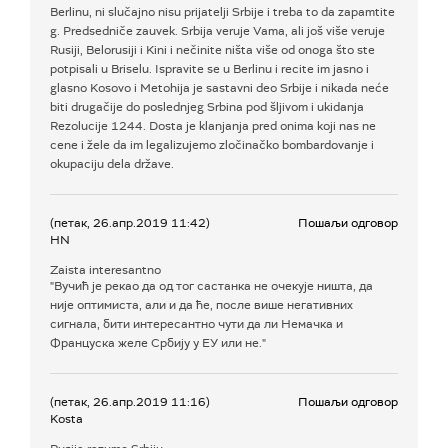
Berlinu, ni slučajno nisu prijatelji Srbije i treba to da zapamtite
g. Predsedniče zauvek. Srbija veruje Vama, ali još više veruje
Rusiji, Belorusiji i Kini i nečinite ništa više od onoga što ste
potpisali u Briselu. Ispravite se u Berlinu i recite im jasno i
glasno Kosovo i Metohija je sastavni deo Srbije i nikada neće
biti drugačije do poslednjeg Srbina pod šljivom i ukidanja
Rezolucije 1244. Dosta je klanjanja pred onima koji nas ne
cene i žele da im legalizujemo zločinačko bombardovanje i
okupaciju dela države.
(петак, 26.апр.2019 11:42)
Пошаљи одговор
HN
Zaista interesantno
"Вучић је рекао да од тог састанка не очекује ништа, да
није оптимиста, али и да ће, после више негативних
сигнала, бити интересантно чути да ли Немачка и
Француска желе Србију у ЕУ или не."
(петак, 26.апр.2019 11:16)
Пошаљи одговор
Kosta