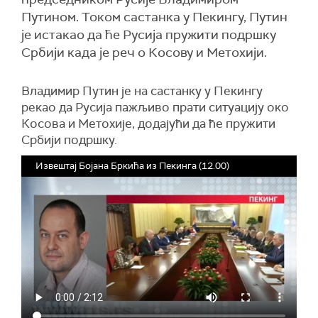
Путином. Током састанка у Пекингу, Путин
је истакао да ће Русија пружити подршку
Србији када је реч о Косову и Метохији.
Владимир Путин је на састанку у Пекингу
рекао да Русија пажљиво прати ситуацију око
Косова и Метохије, додајући да ће пружити
Србији подршку.
Извештај Бојана Бркића из Пекинга (12.00)