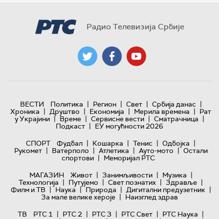
Радио Телевизија Србије
|
|
|
|
ВЕСТИ
Политика
Регион
Свет
Србија данас
|
|
|
|
Хроника
Друштво
Економија
Мерила времена
Рат
|
|
|
|
у Украјини
Време
Сервисне вести
Сматрачница
|
Подкаст
ЕУ могућности 2026
|
|
|
|
СПОРТ
Фудбал
Кошарка
Тенис
Одбојка
|
|
|
|
Рукомет
Ватерполо
Атлетика
Ауто-мото
Остали
|
спортови
Меморијал РТС
|
|
|
МАГАЗИН
Живот
Занимљивости
Музика
|
|
|
|
Технологијa
Путујемо
Свет познатих
Здравље
|
|
|
|
Филм и ТВ
Наука
Природа
Дигитални предузетник
|
За мале велике хероје
Наизглед здрав
|
|
|
|
|
ТВ
РТС 1
РТС 2
РТС 3
РТС Свет
РТС Наука