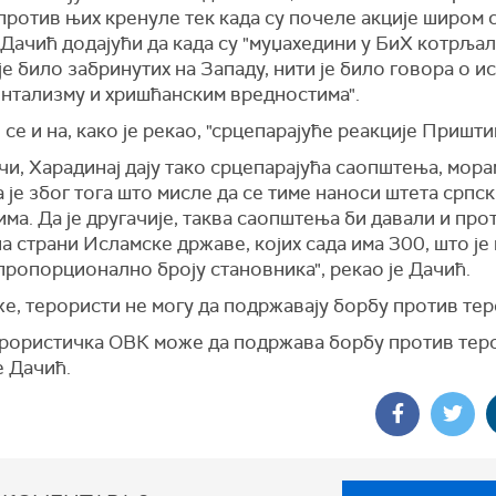
против њих кренуле тек када су почеле акције широм с
 Дачић додајући да када су "муџахедини у БиХ котрља
је било забринутих на Западу, нити је било говора о 
нтализму и хришћанским вредностима".
се и на, како је рекао, "срцепарајуће реакције Пришти
чи, Харадинај дају тако срцепарајућа саопштења, мора
 је због тога што мисле да се тиме наноси штета српс
ма. Да је другачије, таква саопштења би давали и про
а страни Исламске државе, којих сада има 300, што је
ропорционално броју становника", рекао је Дачић.
е, терористи не могу да подржавају борбу против те
ерористичка ОВК може да подржава борбу против теро
е Дачић.