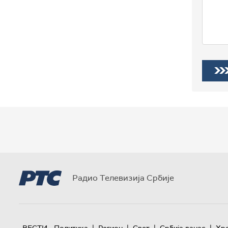
Радио Телевизија Србије
|
|
|
|
ВЕСТИ
Политика
Регион
Свет
Србија данас
Хр