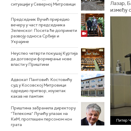
Лазар, Б
ситуацији у Северној Митровици
између о
Председник Вучић приредио
вечеру у част председника
Зеленског: Посета ће допринети
развоју односа Србије и
Украјине
Неуспео четврти покушај Куртија
да договори формирање нове
власти у Приштини
Адвокат Пантовић: Костовићу
суд у Косовској Митровици
одредио притвор, изузетак
какав не памтим
Приштина забранила директору
"Телекома" Лучићу улазак на
КиМ, проглашен персоном нон
Питер Ч
грата