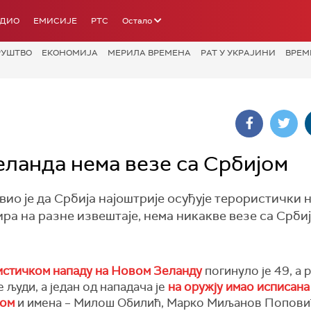
АДИО
ЕМИСИЈЕ
РТС
Остало
РУШТВО
ЕКОНОМИЈА
МЕРИЛА ВРЕМЕНА
РАТ У УКРАЈИНИ
ВРЕМ
еланда нема везе са Србијом
о је да Србија најоштрије осуђује терористички 
ра на разне извештаје, нема никакве везе са Србиј
истичком нападу на Новом Зеланду
погинуло је 49, а
 људи, а један од нападача је
на оружју имао исписана
цом
и имена – Милош Обилић, Марко Миљанов Попови