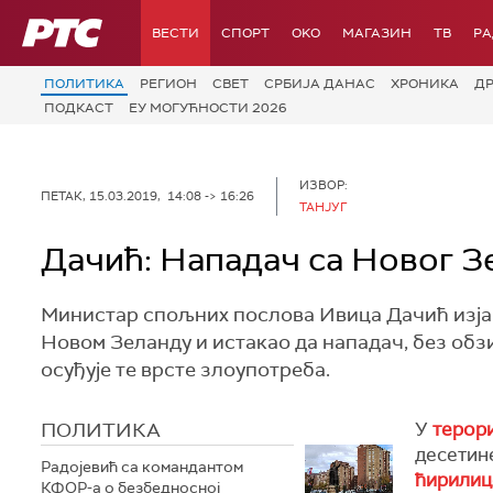
РТС
ВЕСТИ
СПОРТ
OKO
МАГАЗИН
ТВ
Р
ПОЛИТИКА
РЕГИОН
СВЕТ
СРБИЈА ДАНАС
ХРОНИКА
Д
ПОДКАСТ
ЕУ МОГУЋНОСТИ 2026
ИЗВОР:
ПЕТАК, 15.03.2019, 14:08 -> 16:26
ТАНЈУГ
Дачић: Нападач са Новог З
Министар спољних послова Ивица Дачић изјави
Новом Зеланду и истакао да нападач, без обзи
осуђује те врсте злоупотреба.
ПОЛИТИКА
У
терор
десетине
Радојевић са командантом
ћирили
КФОР-а о безбедносној