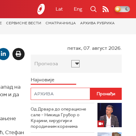
Lat
Eng
Е
СЕРВИСНЕ ВЕСТИ
СМАТРАЧНИЦА
АРХИВА РУБРИКА
петак, 07. август 2026.
Прогноза
Најновије
напад на
ом и да
Од Дрвара до операционе
сале – Никица Грубор о
 рањене
Крајини, хирургији и
породичним коренима
ћ, Стефан