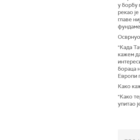
у борбу 
рекао је
главе ни
фундаме
Осврнуо 
"Када Та
кажем да
интереси
бораца н
Европи п
Како каж
"Како т
упитао ј