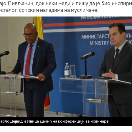
ајо Пивљанин, док неки медији пишу да је био инспири
сталог, српским нападима на муслимане.
арлс Дејвид и Ивица Дачић на конференцији за новинаре