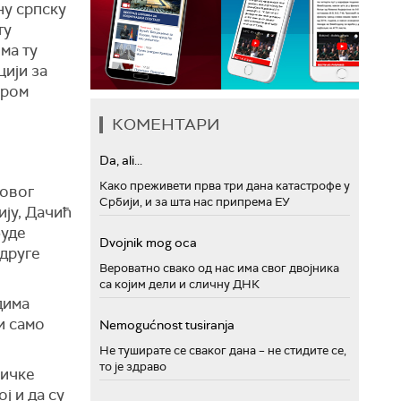
ну српску
ту
ма ту
цији за
ером
КОМЕНТАРИ
Da, ali...
Како преживети прва три дана катастрофе у
Новог
Србији, и за шта нас припрема ЕУ
ију, Дачић
буде
Dvojnik mog oca
 друге
Вероватно свако од нас има свог двојника
са којим дели и сличну ДНК
дима
и само
Nemogućnost tusiranja
Не туширате се сваког дана – не стидите се,
то је здраво
тичке
ј и да су