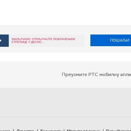
ЗАКЉУЧАНО: ОТКЉУЧАЈТЕ ПОВЛАЧЕЊЕМ
ПОШАЉИ
СТРЕЛИЦЕ У ДЕСНО ...
Преузмите РТС мобилну апли
|
|
|
|
оника
Друштво
Економија
Мерила времена
Рат у Украји