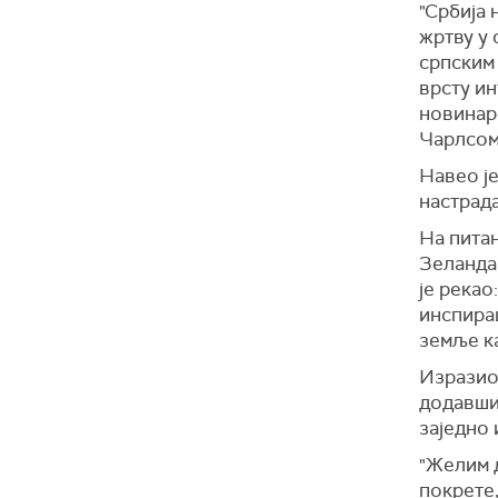
"Србија 
жртву у 
српским 
врсту ин
новинар
Чарлсом
Навео је
настрад
На питањ
Зеланда 
је рекао
инспирац
земље ка
Изразио
додавши 
заједно
"Желим 
покрете,