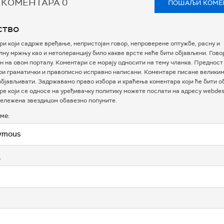
 КОМЕНТАРА
0
ПОШАЉИ КОМЕ
ство
и који садрже вређање, непристојан говор, непроверене оптужбе, расну и
ну мржњу као и нетолеранцију било какве врсте неће бити објављени. Гово
 на овом порталу. Коментари се морају односити на тему чланка. Предност
ри граматички и правописно исправно написани. Коментаре писане велики
бјављивати. Задржавамо право избора и краћења коментара који ће бити о
е који се односе на уређивачку политику можете послати на адресу webdesk
ележена звездицом обавезно попуните.
ме:
в