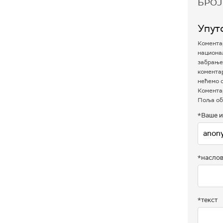
БРОЈ
Упут
Коментар
национал
забрањен
комента
нећемо о
Коментар
Поља об
*Ваше и
*насло
*текст