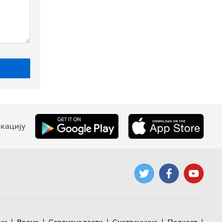
кацију
|
|
|
|
|
ни
Време
Сервисне вести
Сматрачница
Подкаст