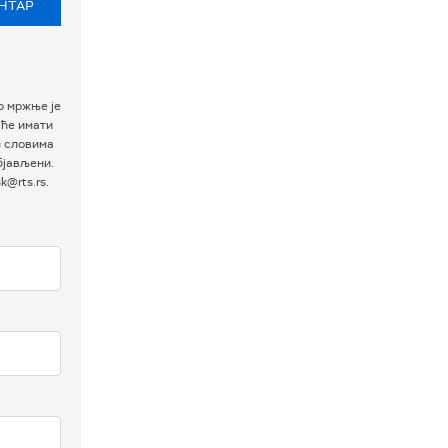
НТАР
р мржње је
 ће имати
м словима
бјављени.
@rts.rs.