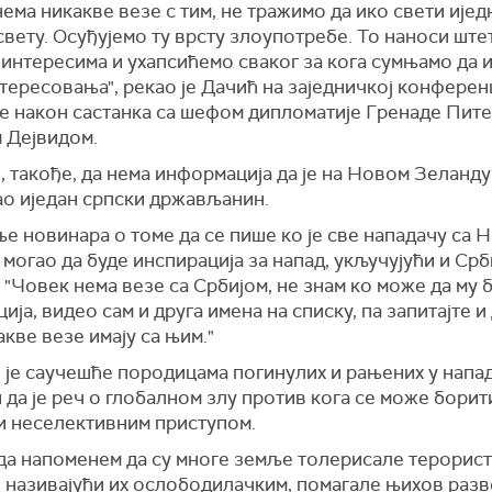
нема никакве везе с тим, не тражимо да ико свети ијед
свету. Осуђујемо ту врсту злоупотребе. То наноси ште
интересима и ухапсићемо сваког за кога сумњамо да и
тересовања", рекао је Дачић на заједничкој конферен
е након састанка са шефом дипломатије Гренаде Пит
 Дејвидом.
, такође, да нема информација да је на Новом Зеланду
ао иједан српски држављанин.
е новинара о томе да се пише ко је све нападачу са 
могао да буде инспирација за напад, укључујући и Срб
: "Човек нема везе са Србијом, не знам ко може да му 
ија, видео сам и друга имена на списку, па запитајте и
кве везе имају са њим."
 је саучешће породицама погинулих и рањених у напа
да је реч о глобалном злу против кога се може борит
 и неселективним приступом.
да напоменем да су многе земље толерисале терорис
 називајући их ослободилачким, помагале њихов разво