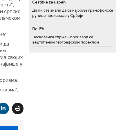
Cestitke za uspeh
вета",
Да ли сте знали да се најбоље грамофонске
ли српске
ручице производе у Србији
исламском
Re: Eh...
не".
Лесковачка спржа – производ са
заштићеним географским пореклом
м да
ким
тив својих
 највише у
роризма.
ризма",