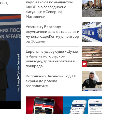
Радојевић са командантом
сан,
КФОР-а о безбедносној
ситуацији у Северној
Митровици
Ухапшен у Београду
осумњичени за злостављање и
мучење, одређен му је притвор
од 30 дана
Европа на удару суше – Дунав
и Рајна на историјском
минимуму, трпе енергетика и
привреда
Володимир Зеленски - од ТВ
екрана до ровова
геополитике