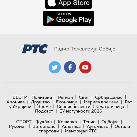
Радио Телевизија Србије
|
|
|
|
ВЕСТИ
Политика
Регион
Свет
Србија данас
|
|
|
|
Хроника
Друштво
Економија
Мерила времена
Рат
|
|
|
|
у Украјини
Време
Сервисне вести
Сматрачница
|
Подкаст
ЕУ могућности 2026
|
|
|
|
СПОРТ
Фудбал
Кошарка
Тенис
Одбојка
|
|
|
|
Рукомет
Ватерполо
Атлетика
Ауто-мото
Остали
|
спортови
Меморијал РТС