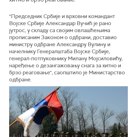
"Председник Србије и врховни командант
Војске Србије Александар Вучић је рано
јутрос, у складу са својим овлашћењима
прописаним Законом о одбрани, доставио
министру одбране Александру Вулину и
начелнику Генералштаба Војске Србије,
генерал-потпуковнику Милану Мојсиловићу,
наређење о дезангажовању снага за хитно и
брзо реаговање", саопштило је Министарство
одбране.