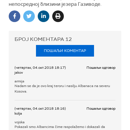
непосредној близини језера Газиводе.
БРОЈ КОМЕНТАРА
12
ПОШАЉИ КОМЕНТАР
(четвртак, 04.окт.2018 18:17)
Пошаљи одговор
jakov
armija
Nadam se da je ovo kraj teroru i nasilju Albanaca na severu
Kosova.
(четвртак, 04.окт.2018 18:16)
Пошаљи одговор
kolja
vojska
Pokazali smo Albancima čime raspolažemo i dokazali da