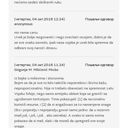
nećemo sedeti skrštenih ruku.
(четвртак, 04.окт.2018 12:24)
Пошаљи одговор
anonymous
mir nema cenu
Uvek je bolje razgovarati i nego zveckati oruzjem, dobro je da
se sve ovako zavrsilo, ipak nasa vojska je uvek bila spremna da
odbrani svoj narod i drzavu.
(четвртак, 04.окт.2018 11:24)
Пошаљи одговор
Grigorije M. Milićević Micko
Iz bajke o miševima i slonovima
Bojim se da je sve to bilo taktički nepotrebno i što'no kažu,
neproporcionalno. Nije ni trebalo obavezati na spremnost celu
Vojsku Srbije, nego samo armijsku oblast koja se graniči sa
ugroženom teritorijom. Time pokazuješ: [1] da racionalno
koristiš resurse, i [2] da si angažovao za to namenjene snage
(što i prijatelju i neprijatelju govori samo jedno: da u rezervni
imaš još, i još, i još... ako zatreba). A ovako si samo svima
pokazao da si mali, slab i da moraš da upregneš sve svoje
snage.