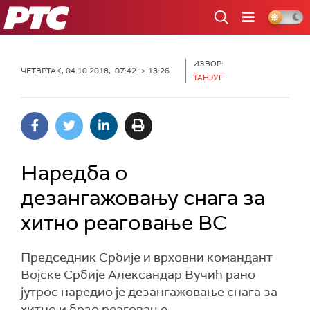
РТС
ИЗВОР:
ЧЕТВРТАК, 04.10.2018, 07:42 -> 13:26
ТАНЈУГ
Наредба о
дезангажовању снага за
хитно реаговање ВС
Председник Србије и врховни командант
Војске Србије Александар Вучић рано
јутрос наредио је дезангажовање снага за
хитно и брзо реаговање.