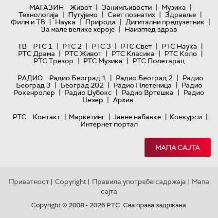
|
|
|
МАГАЗИН
Живот
Занимљивости
Музика
|
|
|
|
Технологијa
Путујемо
Свет познатих
Здравље
|
|
|
|
Филм и ТВ
Наука
Природа
Дигитални предузетник
|
За мале велике хероје
Наизглед здрав
|
|
|
|
|
ТВ
РТС 1
РТС 2
РТС 3
РТС Свет
РТС Наука
|
|
|
|
РТС Драма
РТС Живот
РТС Класика
РТС Коло
|
|
РТС Трезор
РТС Музика
РТС Полетарац
|
|
РАДИО
Радио Београд 1
Радио Београд 2
Радио
|
|
|
Београд 3
Београд 202
Радио Плетеница
Радио
|
|
|
Рокенролер
Радио Џубокс
Радио Вртешка
Радио
|
Џезер
Архив
|
|
|
|
РТС
Контакт
Маркетинг
Јавне набавке
Конкурси
Интернет портал
МАПА САЈТА
Приватност
Copyright
Правила употребе садржаја
Мапа
|
|
|
сајта
Copyright © 2008 - 2026 РТС. Сва права задржана.