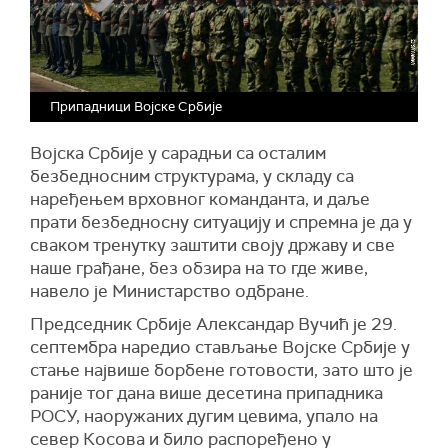
Припадници Војске Србије
Војска Србије у сарадњи са осталим
безбедносним структурама, у складу са
наређењем врховног команданта, и даље
прати безбедносну ситуацију и спремна је да у
сваком тренутку заштити своју државу и све
наше грађане, без обзира на то где живе,
навело је Министарство одбране.
Председник Србије Александар Вучић је 29.
септембра наредио стављање Војске Србије у
стање највише борбене готовости, зато што је
раније тог дана више десетина припадника
РОСУ, наоружаних дугим цевима, упало на
север Косова и било распоређено у