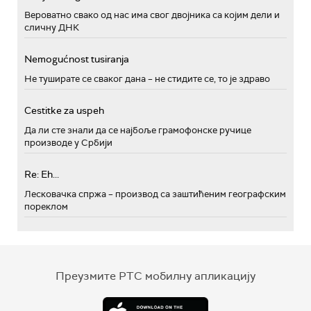
Вероватно свако од нас има свог двојника са којим дели и
сличну ДНК
Nemogućnost tusiranja
Не туширате се сваког дана – не стидите се, то је здраво
Cestitke za uspeh
Да ли сте знали да се најбоље грамофонске ручице
производе у Србији
Re: Eh...
Лесковачка спржа – производ са заштићеним географским
пореклом
Преузмите РТС мобилну апликацију