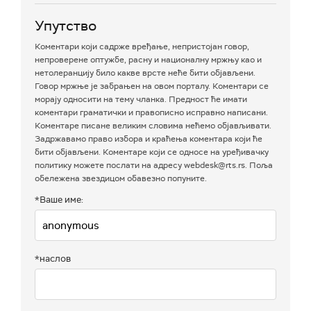
Упутство
Коментари који садрже вређање, непристојан говор,
непроверене оптужбе, расну и националну мржњу као и
нетолеранцију било какве врсте неће бити објављени.
Говор мржње је забрањен на овом порталу. Коментари се
морају односити на тему чланка. Предност ће имати
коментари граматички и правописно исправно написани.
Коментаре писане великим словима нећемо објављивати.
Задржавамо право избора и краћења коментара који ће
бити објављени. Коментаре који се односе на уређивачку
политику можете послати на адресу webdesk@rts.rs. Поља
обележена звездицом обавезно попуните.
*Ваше име:
*наслов