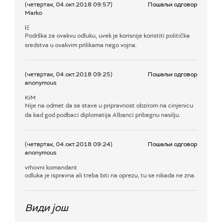
(четвртак, 04.окт.2018 09:57)
Пошаљи одговор
Marko
lč
Podrška za ovakvu odluku, uvek je korisnije koristiti politička
sredstva u ovakvim prilikama nego vojna.
(четвртак, 04.окт.2018 09:25)
Пошаљи одговор
anonymous
KiM
Nije na odmet da se stave u pripravnost obzirom na cinjenicu
da kad god podbaci diplomatija Albanci pribegnu nasilju.
(четвртак, 04.окт.2018 09:24)
Пошаљи одговор
anonymous
vrhovni komandant
odluka je ispravna ali treba biti na oprezu, tu se nikada ne zna.
Види још