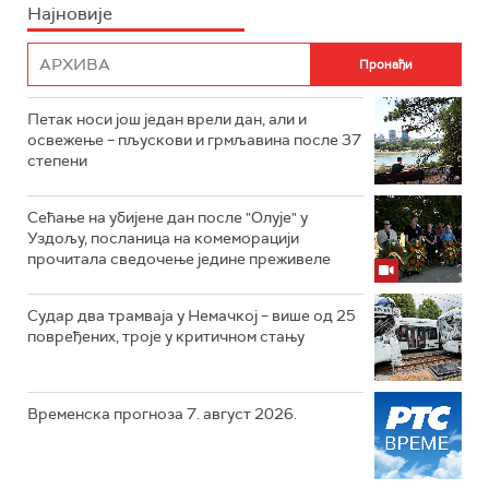
Најновије
Петак носи још један врели дан, али и
освежење – пљускови и грмљавина после 37
степени
Сећање на убијене дан после "Олује" у
Уздољу, посланица на комеморацији
прочитала сведочење једине преживеле
Судар два трамваја у Немачкој – више од 25
повређених, троје у критичном стању
Временска прогноза 7. август 2026.