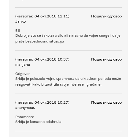
(четвртак, 04.окт.2018 11:11)
Пошаљи одговор
Janko
56
Dobro je sto se tako zavrsilo ali naravno da vojne snage i dalje
prate bezbednosnu situaciju
(четвртак, 04.окт.2018 10:37)
Пошаљи одговор
marijana
Odgovor
Srbija je pokazala vojnu spremnost da u kratkom periodu može
reagovati kako bi zaštitila svoje interese i građane.
(четвртак, 04.окт.2018 10:27)
Пошаљи одговор
anonymous
Paramonte
Srbija je konacno odahnula.