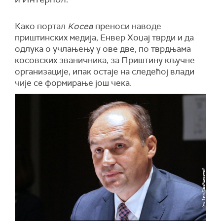
Како портал
Косев
преноси наводе
приштинских медија, Енвер Хоџај тврди и да
одлука о учлањењу у ове две, по тврдњама
косовских званичника, за Приштину кључне
организације, ипак остаје на следећој влади
чије се формирање још чека.