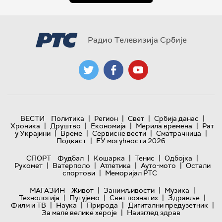
Радио Телевизија Србије
|
|
|
|
ВЕСТИ
Политика
Регион
Свет
Србија данас
|
|
|
|
Хроника
Друштво
Економија
Мерила времена
Рат
|
|
|
|
у Украјини
Време
Сервисне вести
Сматрачница
|
Подкаст
ЕУ могућности 2026
|
|
|
|
СПОРТ
Фудбал
Кошарка
Тенис
Одбојка
|
|
|
|
Рукомет
Ватерполо
Атлетика
Ауто-мото
Остали
|
спортови
Меморијал РТС
|
|
|
МАГАЗИН
Живот
Занимљивости
Музика
|
|
|
|
Технологијa
Путујемо
Свет познатих
Здравље
|
|
|
|
Филм и ТВ
Наука
Природа
Дигитални предузетник
|
За мале велике хероје
Наизглед здрав