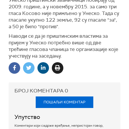
2009. године, а у новембру 2015. за само три
гласа Косово није примљено у Унеско. Тада су
гласале укупно 122 земље, 92 су гласале "за",
а 50 је било "против".
Наводи се да је приштинским властима за
пријем у Унеско потребно више од две
трећине гласова чланица те организације које
учествују на заседању.
БРОЈ КОМЕНТАРА
0
ПОШАЉИ КОМЕНТАР
Упутство
Коментари који садрже вређање, непристојан говор,