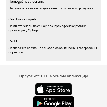
Nemogućnost tusiranja
Не туширате се сваког дана – не стидите се, то је здраво
Cestitke za uspeh
Да ли сте знали да се најбоље грамофонске ручице
производе у Србији
Re: Eh...
Лесковачка спржа – производ са заштићеним географским
пореклом
Преузмите РТС мобилну апликацију