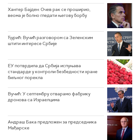
Хантер Бајден: Очев рак се проширио,
веома је болно гледати његову борбу
Ђурић: Вучић разговором са Зеленским
штити интересе Србије
ЕУ потврдила да Србија испуњава
стандарде у контроли безбедности хране
биљног порекла
Вучић: У септембру отварамо фабрику
дронова са Израелцима
Андраш Бакa предложен за председника
Мађарске