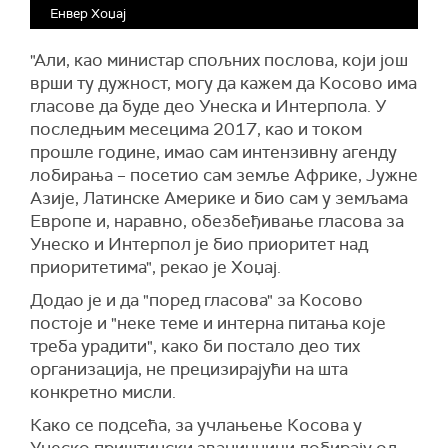
Енвер Хоџај
"Али, као министар спољних послова, који још
врши ту дужност, могу да кажем да Косово има
гласове да буде део Унеска и Интерпола. У
последњим месецима 2017, као и током
прошле године, имао сам интензивну агенду
лобирања – посетио сам земље Африке, Јужне
Азије, Латинске Америке и био сам у земљама
Европе и, наравно, обезбеђивање гласова за
Унеско и Интерпол је био приоритет над
приоритетима", рекао је Хоџај.
Додао је и да "поред гласова" за Косово
постоје и "неке теме и интерна питања које
треба урадити", како би постало део тих
организација, не прецизирајући на шта
конкретно мисли.
Како се подсећа, за учлањење Косова у
Унеско приштински званичници лобирају од