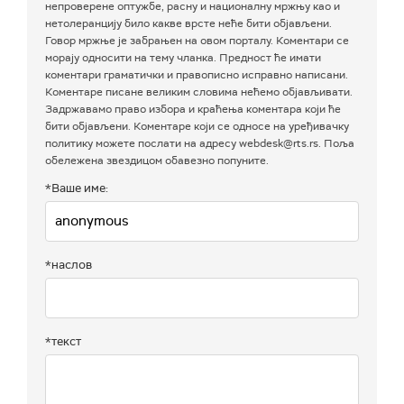
непроверене оптужбе, расну и националну мржњу као и
нетолеранцију било какве врсте неће бити објављени.
Говор мржње је забрањен на овом порталу. Коментари се
морају односити на тему чланка. Предност ће имати
коментари граматички и правописно исправно написани.
Коментаре писане великим словима нећемо објављивати.
Задржавамо право избора и краћења коментара који ће
бити објављени. Коментаре који се односе на уређивачку
политику можете послати на адресу webdesk@rts.rs. Поља
обележена звездицом обавезно попуните.
*Ваше име:
*наслов
*текст