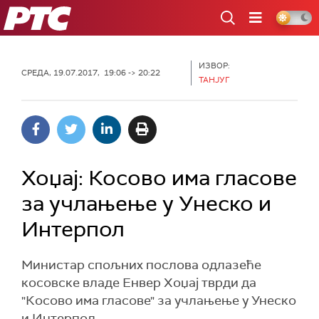
РТС
ИЗВОР:
СРЕДА, 19.07.2017, 19:06 -> 20:22
TAНЈУГ
Хоџај: Косово има гласове
за учлањење у Унеско и
Интерпол
Mинистар спољних послова одлазеће
косовске владе Енвер Хоџај тврди да
"Косово има гласове" за учлањење у Унеско
и Интерпол.