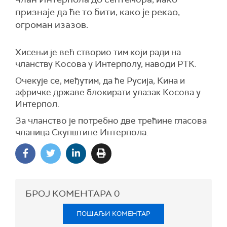
признаје да ће то бити, како је рекао,
огроман изазов.
Хисењи је већ створио тим који ради на
чланству Косова у Интерполу, наводи РТК.
Очекује се, међутим, да ће Русија, Кина и
афричке државе блокирати улазак Косова у
Интерпол.
За чланство је потребно две трећине гласова
чланица Скупштине Интерпола.
БРОЈ КОМЕНТАРА
0
ПОШАЉИ КОМЕНТАР