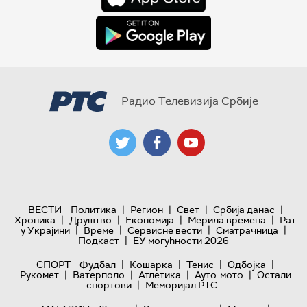
Радио Телевизија Србије
|
|
|
|
ВЕСТИ
Политика
Регион
Свет
Србија данас
|
|
|
|
Хроника
Друштво
Економија
Мерила времена
Рат
|
|
|
|
у Украјини
Време
Сервисне вести
Сматрачница
|
Подкаст
ЕУ могућности 2026
|
|
|
|
СПОРТ
Фудбал
Кошарка
Тенис
Одбојка
|
|
|
|
Рукомет
Ватерполо
Атлетика
Ауто-мото
Остали
|
спортови
Меморијал РТС