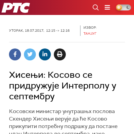
РТС
ИЗВОР:
УТОРАК, 18.07.2017, 12:15 -> 12:16
ТАНЈУГ
Хисењи: Косово се
придружује Интерполу у
септембру
Косовски министар унутрашњх послова
Скендер Хисењи верује да ће Косово
прикупити потребну подршку да постане
члан Интерпола до септембра, иако