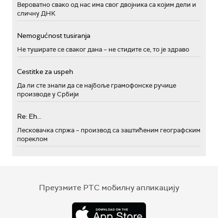
Вероватно свако од нас има свог двојника са којим дели и
сличну ДНК
Nemogućnost tusiranja
Не туширате се сваког дана – не стидите се, то је здраво
Cestitke za uspeh
Да ли сте знали да се најбоље грамофонске ручице
производе у Србији
Re: Eh...
Лесковачка спржа – производ са заштићеним географским
пореклом
Преузмите РТС мобилну апликацију