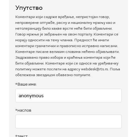
Упутство
Коментари који садрже вређање, непристојан говор,
непроверене оптужбе, расну и националну мржњу као и
нетолеранцију било какве врсте неће бити објављени.
Говор мржње је забрањен на овом порталу. Коментари се
морају односити на тему чланка. Предност ће имати
коментари граматички и правописно исправно написани.
Коментаре писане великим словима нећемо објављивати.
Задржавамо право избора и краћења коментара који ће
бити објављени. Коментаре који се односе на уређивачку
политику можете послати на адресу webdesk@rts.rs. Поља
обележена звездицом обавезно попуните.
*Ваше име:
*наслов
*текст