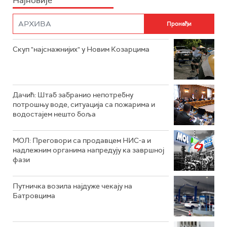
Најновије
Скуп "најснажнијих" у Новим Козарцима
Дачић: Штаб забранио непотребну
потрошњу воде, ситуација са пожарима и
водостајем нешто боља
МОЛ: Преговори са продавцем НИС-а и
надлежним органима напредују ка завршној
фази
Путничка возила најдуже чекају на
Батровцима