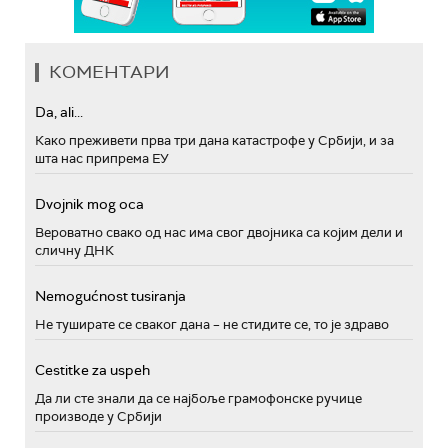
КОМЕНТАРИ
Da, ali...
Како преживети прва три дана катастрофе у Србији, и за
шта нас припрема ЕУ
Dvojnik mog oca
Вероватно свако од нас има свог двојника са којим дели и
сличну ДНК
Nemogućnost tusiranja
Не туширате се сваког дана – не стидите се, то је здраво
Cestitke za uspeh
Да ли сте знали да се најбоље грамофонске ручице
производе у Србији