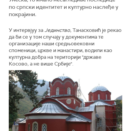
по српски идентитет и културно наслеђе у
покрајини.
У интервјуу за
Јединство
, Танасковић је рекао
да би се у том случају у документима те
организације наши средњовековни
споменици, цркве и манастири, водили као
културна добра на територији "државе
Косово, а не више Србије".