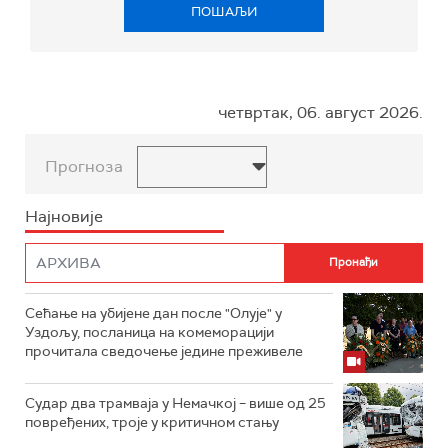
ПОШАЉИ
четвртак, 06. август 2026.
Прогноза
Најновије
Сећање на убијене дан после "Олује" у
Уздољу, посланица на комеморацији
прочитала сведочење једине преживеле
Судар два трамваја у Немачкој – више од 25
повређених, троје у критичном стању