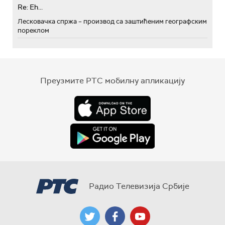
Re: Eh...
Лесковачка спржа – производ са заштићеним географским
пореклом
Преузмите РТС мобилну апликацију
Радио Телевизија Србије