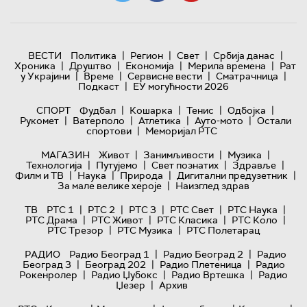
|
|
|
|
ВЕСТИ
Политика
Регион
Свет
Србија данас
|
|
|
|
Хроника
Друштво
Економија
Мерила времена
Рат
|
|
|
|
у Украјини
Време
Сервисне вести
Сматрачница
|
Подкаст
ЕУ могућности 2026
|
|
|
|
СПОРТ
Фудбал
Кошарка
Тенис
Одбојка
|
|
|
|
Рукомет
Ватерполо
Атлетика
Ауто-мото
Остали
|
спортови
Меморијал РТС
|
|
|
МАГАЗИН
Живот
Занимљивости
Музика
|
|
|
|
Технологијa
Путујемо
Свет познатих
Здравље
|
|
|
|
Филм и ТВ
Наука
Природа
Дигитални предузетник
|
За мале велике хероје
Наизглед здрав
|
|
|
|
|
ТВ
РТС 1
РТС 2
РТС 3
РТС Свет
РТС Наука
|
|
|
|
РТС Драма
РТС Живот
РТС Класика
РТС Коло
|
|
РТС Трезор
РТС Музика
РТС Полетарац
|
|
РАДИО
Радио Београд 1
Радио Београд 2
Радио
|
|
|
Београд 3
Београд 202
Радио Плетеница
Радио
|
|
|
Рокенролер
Радио Џубокс
Радио Вртешка
Радио
|
Џезер
Архив