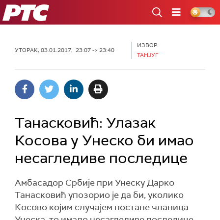
РТС
ИЗВОР:
УТОРАК, 03.01.2017, 23:07 -> 23:40
TAНЈУГ
Танасковић: Улазак
Косова у Унеско би имао
несагледиве последице
Амбасадор Србије при Унеску Дарко
Танасковић упозорио је да би, уколико
Косово којим случајем постане чланица
Унеска, то имало несагледиве последице