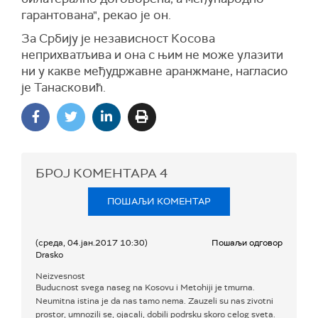
гарантована", рекао је он.
За Србију је независност Косова
неприхватљива и она с њим не може улазити
ни у какве међудржавне аранжмане, нагласио
је Танасковић.
БРОЈ КОМЕНТАРА
4
ПОШАЉИ КОМЕНТАР
(среда, 04.јан.2017 10:30)
Пошаљи одговор
Drasko
Neizvesnost
Buducnost svega naseg na Kosovu i Metohiji je tmurna.
Neumitna istina je da nas tamo nema. Zauzeli su nas zivotni
prostor, umnozili se, ojacali, dobili podrsku skoro celog sveta.