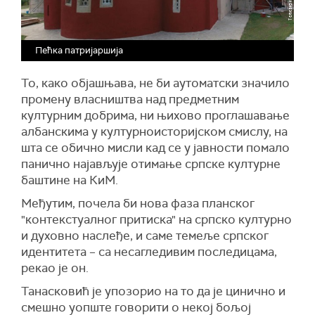
Пећка патријаршија
То, како објашњава, не би аутоматски значило
промену власништва над предметним
културним добрима, ни њихово проглашавање
албанскима у културноисторијском смислу, на
шта се обично мисли кад се у јавности помало
панично најављује отимање српске културне
баштине на КиМ.
Међутим, почела би нова фаза планског
"контекстуалног притиска" на српско културно
и духовно наслеђе, и саме темеље српског
идентитета – са несагледивим последицама,
рекао је он.
Танасковић је упозорио на то да је цинично и
смешно уопште говорити о некој бољој