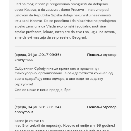
Jedina mogucnost je pregovorima omoguciti da dobijemo
sever Kosova, a da zauzvrat damo Presevo ... naravno pod
uslovom da Republika Srpska dobije neku vrstu nezavsnosti
istu kao i Kosovo. Da se podelimo i da nikad vise ne prodajemo
srpsku zemlju, a da Vlada ekonomski i socijalno motivise
srpske profesore, lekare, inzenjere da zive i na jugu i na severu,
a ne da svi mastaju da se presele u Beograd.
(среда, 04.јан.2017 09:35)
Пошаљи одговор
anonymous
Одбранити Србију и наша права као и прошли пут
Само упорно, организовано...а ови дефетисти који нас од
свега одвраћају нека одморе, а ако раде по задатку-
одступите!
Све се може и нема предаје, бре!
(среда, 04.јан.2017 01:24)
Пошаљи одговор
anonymous
kasno je za sve to
nisu Srbi trebali da napustaju Kosovo ni ranije a ni 99 godine,I
Milosevic je izgresio i namerno i iz neznanja/Uzdajmo se u