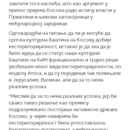
заштити тога наслеђа, што као аргумент у
прилог пријема Косова радо истичу власти у
Приштини и њихови заговорници у
међународној заједници.
Одговарајући на питање да ли је могуће да
српска културна баштина на Косову добије
екстериторијалност, истакао је да зна да је
било идеја да се статус наше културне
баштине на КиМ функционално и трајно реши
увођењем неког вида екстериторијалности, по
моделу Атоса, и да су појединци чак помињали
и Јерусалим, Ватикан, али да за то нема
реалних услова.
"Мислим да за то нема реалних услова, јер би
свако такво решење као премису
подразумевало постојање независне државе
Косово, у чијим оквирима би
екстериторијалност била успостављена,
билатерално договорена, а међународно