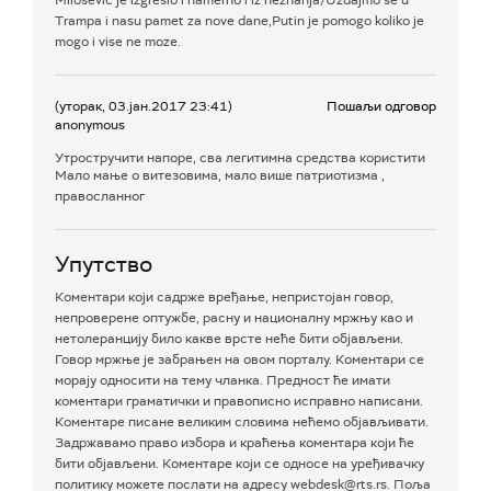
Trampa i nasu pamet za nove dane,Putin je pomogo koliko je
mogo i vise ne moze.
(уторак, 03.јан.2017 23:41)
Пошаљи одговор
anonymous
Утростручити напоре, сва легитимна средства користити
Мало мање о витезовима, мало више патриотизма ,
правосланног
Упутство
Коментари који садрже вређање, непристојан говор,
непроверене оптужбе, расну и националну мржњу као и
нетолеранцију било какве врсте неће бити објављени.
Говор мржње је забрањен на овом порталу. Коментари се
морају односити на тему чланка. Предност ће имати
коментари граматички и правописно исправно написани.
Коментаре писане великим словима нећемо објављивати.
Задржавамо право избора и краћења коментара који ће
бити објављени. Коментаре који се односе на уређивачку
политику можете послати на адресу webdesk@rts.rs. Поља