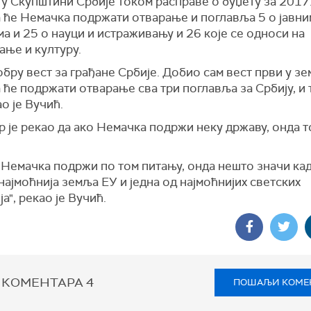
 у Скупштини Србије током расправе о буџету за 2017
а ће Немачка подржати отварање и поглавља 5 о јавни
а и 25 о науци и истраживању и 26 које се односи на
ање и културу.
бру вест за грађане Србије. Добио сам вест први у зе
ће подржати отварање сва три поглавља за Србију, и т
ао је Вучић.
 је рекао да ако Немачка подржи неку државу, онда 
 Немачка подржи по том питању, онда нешто значи кад
ајмоћнија земља ЕУ и једна од најмоћнијих светских
а", рекао је Вучић.
 КОМЕНТАРА
4
ПОШАЉИ КОМЕ