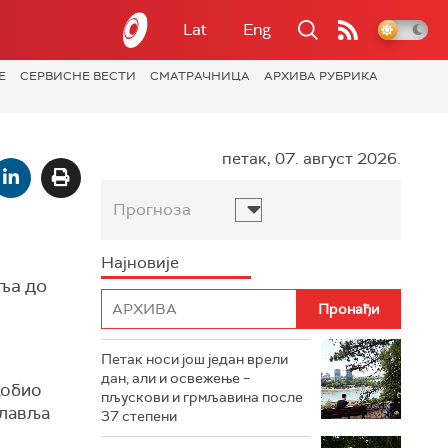
Lat
Eng
Е
СЕРВИСНЕ ВЕСТИ
СМАТРАЧНИЦА
АРХИВА РУБРИКА
петак, 07. август 2026.
Прогноза
Најновије
ља до
Петак носи још један врели
дан, али и освежење –
добио
пљускови и грмљавина после
главља
37 степени