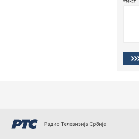
*текст
Радио Телевизија Србије