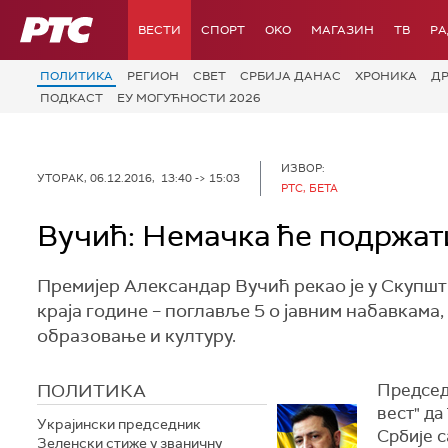
РТС
ВЕСТИ
СПОРТ
OKO
МАГАЗИН
ТВ
Р
ПОЛИТИКА
РЕГИОН
СВЕТ
СРБИЈА ДАНАС
ХРОНИКА
Д
ПОДКАСТ
ЕУ МОГУЋНОСТИ 2026
ИЗВОР:
УТОРАК, 06.12.2016, 13:40 -> 15:03
РТС, БЕТА
Вучић: Немачка ће подржат
Премијер Александар Вучић рекао је у Скупш
краја године – поглавље 5 о јавним набавкама,
образовање и културу.
ПОЛИТИКА
Председн
вест" д
Украјински председник
Србије с
Зеленски стиже у званичну