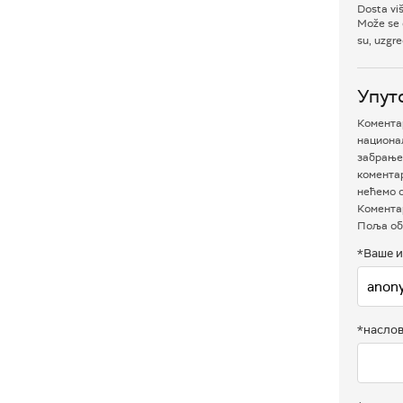
Dosta v
Može se o
su, uzgre
Упут
Коментар
национал
забрањен
комента
нећемо о
Коментар
Поља об
*Ваше и
*насло