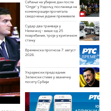
Сећање на убијене дан после
"Олује" у Уздољу, посланица на
комеморацији прочитала
сведочење једине преживеле
Судар два трамваја у
Немачкој – више од 25
повређених, троје у критичном
стању
Временска прогноза 7. август
2026.
Украјински председник
Зеленски стиже у званичну
посету Србији