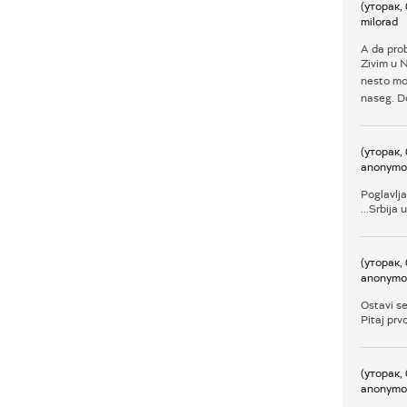
(уторак,
milorad
A da pro
Zivim u 
nesto moz
naseg. Do
(уторак,
anonymo
Poglavlja,
...Srbija
(уторак,
anonymo
Ostavi s
Pitaj prv
(уторак,
anonymo