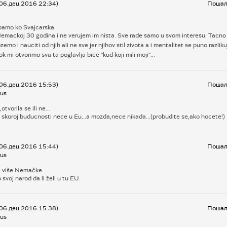
 06.дец.2016 22:34)
Пошаљ
bamo ko Svajcarska
Nemackoj 30 godina i ne verujem im nista. Sve rade samo u svom interesu. Tacno 
emo i nauciti od njih ali ne sve jer njihov stil zivota a i mentalitet se puno razlik
k mi otvorimo sva ta poglavlja bice "kud koji mili moji"...
 06.дец.2016 15:53)
Пошаљ
us
otvorila se ili ne...
 u skoroj buducnosti nece u Eu...a mozda,nece nikada...(probudite se,ako hocete!)
 06.дец.2016 15:44)
Пошаљ
us
e više Nemačke
o svoj narod da li želi u tu EU.
 06.дец.2016 15:38)
Пошаљ
us