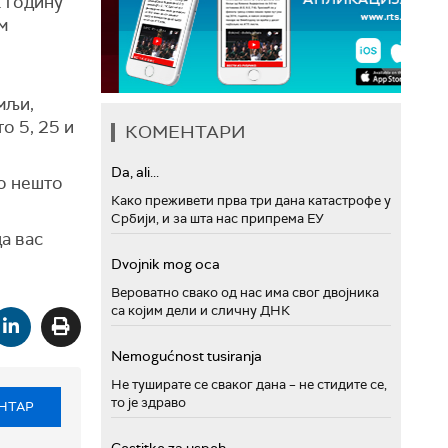
. годину
м
мљи,
о 5, 25 и
КОМЕНТАРИ
Da, ali...
то нешто
Како преживети прва три дана катастрофе у
Србији, и за шта нас припрема ЕУ
а вас
Dvojnik mog oca
Вероватно свако од нас има свог двојника
са којим дели и сличну ДНК
Nemogućnost tusiranja
Не туширате се сваког дана – не стидите се,
то је здраво
НТАР