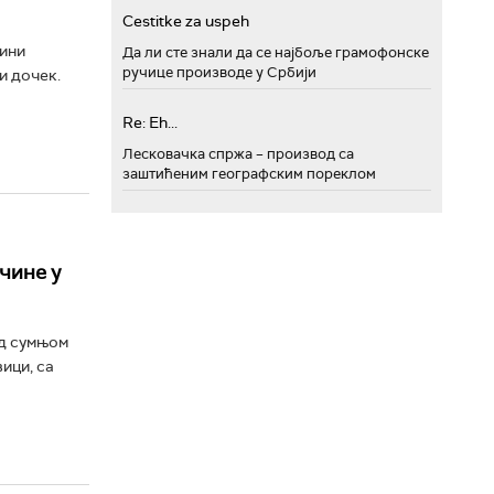
Cestitke za uspeh
вини
Да ли сте знали да се најбоље грамофонске
ручице производе у Србији
и дочек.
Re: Eh...
Лесковачка спржа – производ са
заштићеним географским пореклом
чине у
од сумњом
ици, са