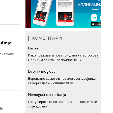
КОМЕНТАРИ
рбији
Da, ali...
ександар
Како преживети прва три дана катастрофе у
.
Србији, и за шта нас припрема ЕУ
Dvojnik mog oca
Вероватно свако од нас има свог двојника
са којим дели и сличну ДНК
Nemogućnost tusiranja
Не туширате се сваког дана – не стидите се,
то је здраво
ћ: