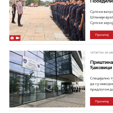
Победили 
Српски ватро
Шпанији врат
Српске херој
Прочитај
ЧЕТВРТАК, 06. АВГ 
Приштина,
Ђаковици
Специјално т
да су наводн
предлогом да 
Прочитај