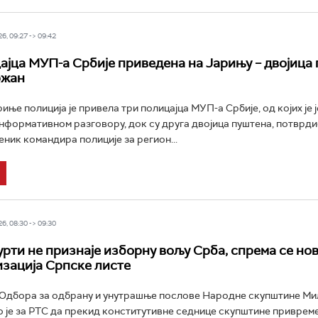
6, 09:27 -> 09:42
ајца МУП-а Србије приведена на Јарињу – двојица 
ржан
иње полиција је привела три полицајца МУП-а Србије, од којих је 
нформативном разговору, док су друга двојица пуштена, потврдио
еник командира полиције за регион...
6, 08:30 -> 09:30
урти не признаје изборну вољу Срба, спрема се но
зација Српске листе
Одбора за одбрану и унутрашње послове Народне скупштине Ми
 је за РТС да прекид конститутивне седнице скупштине приврем