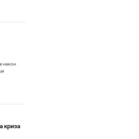
е након
ца
а криза