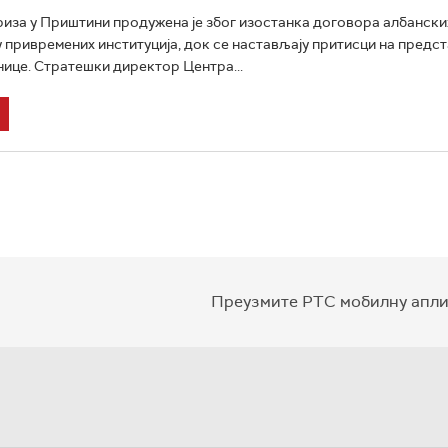
иза у Приштини продужена је због изостанка договора албански
привремених институција, док се настављају притисци на предс
нице. Стратешки директор Центра...
Преузмите РТС мобилну апли