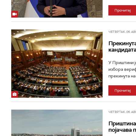
Прочитај
ЧЕТВРТАК, 06. АВГ 
Прекинута
кандидата
У Приштини ј
избора вериф
прекинута на
Прочитај
ЧЕТВРТАК, 06. АВГ 
Приштина 
појачава 