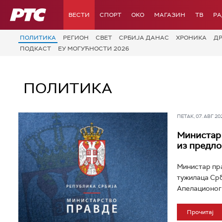
РТС
ВЕСТИ
СПОРТ
OKO
МАГАЗИН
ТВ
Р
ПОЛИТИКА
РЕГИОН
СВЕТ
СРБИЈА ДАНАС
ХРОНИКА
Д
ПОДКАСТ
ЕУ МОГУЋНОСТИ 2026
ПОЛИТИКА
ПЕТАК, 07. АВГ 202
Министар 
из предло
Министар пра
тужилаца Срб
Апелационог 
Прочитај