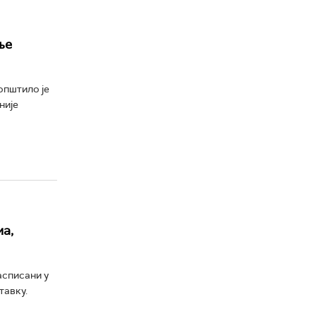
ње
општило је
није
а,
асписани у
тавку.