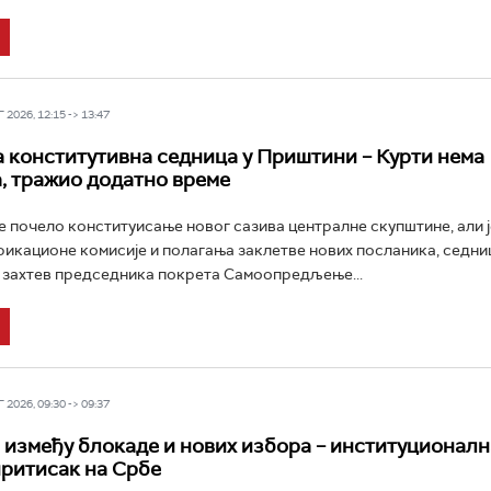
2026, 12:15 -> 13:47
 конститутивна седница у Приштини – Курти нема
, тражио додатно време
е почело конституисање новог сазива централне скупштине, али ј
икационе комисије и полагања заклетве нових посланика, седни
 захтев председника покрета Самоопредљење...
2026, 09:30 -> 09:37
између блокаде и нових избора – институционалн
притисак на Србе