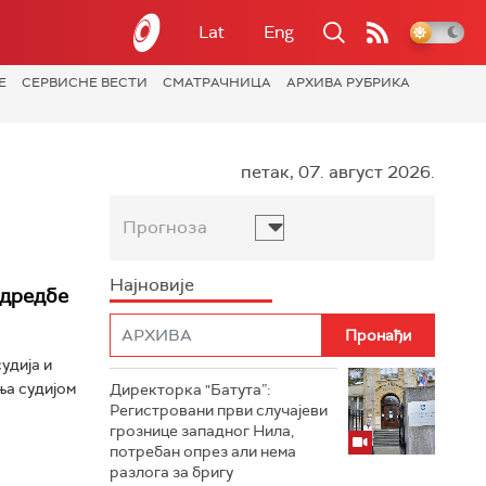
Lat
Eng
Е
СЕРВИСНЕ ВЕСТИ
СМАТРАЧНИЦА
АРХИВА РУБРИКА
петак, 07. август 2026.
Прогноза
Најновије
одредбе
удија и
ња судијом
Директорка "Батута”:
Регистровани први случајеви
грознице западног Нила,
потребан опрез али нема
разлога за бригу