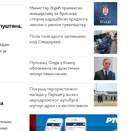
Министар Вујић прихватио
иницијативу за брисање
спорне одредбе из предлога
закона o јавном тужилаштву
пуштена,
Пола тоне дроге заплењено
код Смедерева
један
 је
Пуповац: Олуја у Книну
обележена на драстично
антиуставан начин
Покушај терористичког
напада у Лајпцигу, возач
аеродромског аутобуса
ва
шутнуо дрон са експлозивом
лован
ених