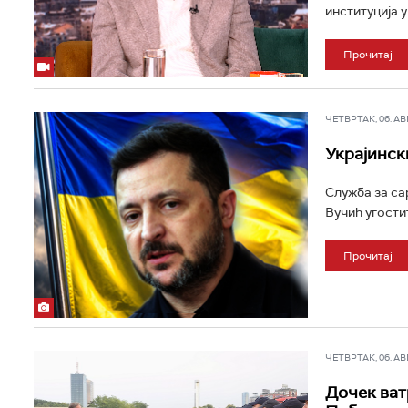
институција 
Прочитај
ЧЕТВРТАК, 06. АВГ 
Украјинск
Служба за са
Вучић угостит
Прочитај
ЧЕТВРТАК, 06. АВГ 
Дочек ват