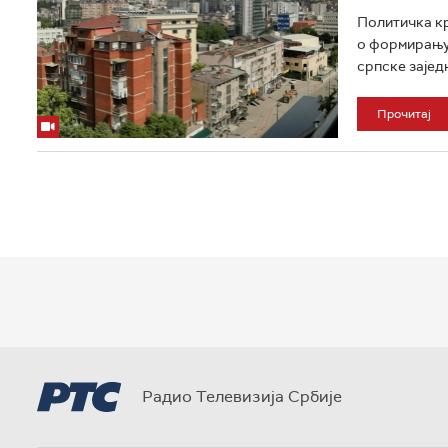
Политичка кр
о формирању 
српске зајед
Прочитај
Радио Телевизија Србије