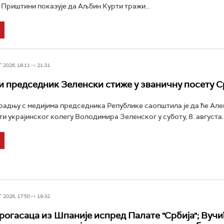
у Приштини показује да Аљбин Курти тражи...
2026, 18:11 -> 21:31
и председник Зеленски стиже у званичну посету С
радњу с медијима председника Републике саопштила је да ће Ал
и украјинског колегу Володимира Зеленског у суботу, 8. августа..
2026, 17:50 -> 19:32
рогасаца из Шпаније испред Палате "Србија"; Вучи