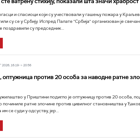
сте ватрену стихију, показали шта значи храброст
гасци и спасиоци који су учествовали у гашењу пожара у Краље
или су се у Србију. Испред Палате "Србија" организован је свечан
е поздравили су председник...
2026, 16:19 -> 20:56
 оптужница против 20 особа за наводне ратне зло
ужилаштво у Приштини подигло је оптужницу против 20 особа, п
о починиле ратне злочине против цивилног становништва у Ђаков
им се суди у одсуству, јер...