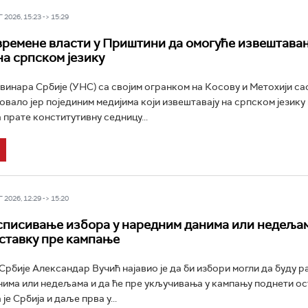
2026, 15:23 -> 15:29
ремене власти у Приштини да омогуће извештава
на српском језику
инара Србије (УНС) са својим огранком на Косову и Метохији са
овало јер појединим медијима који извештавају на српском језику 
 прате конститутивну седницу...
2026, 12:29 -> 15:20
списивање избора у наредним данима или недељам
ставку пре кампање
рбије Александар Вучић најавио је да би избори могли да буду р
има или недељама и да ће пре укључивања у кампању поднети ос
је Србија и даље прва у...