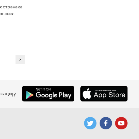
х странака
тавнике
>
кацију