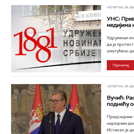
ЧЕТВРТАК, 06. АВГ 
УНС: Прив
медијима 
Удружење нов
да је протест
омогућено да
Прочитај
ЧЕТВРТАК, 06. АВГ 
Вучић: Ра
поднећу о
Председник С
наредним дан
Истакао је да 