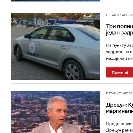
ПЕТАК, 07. АВГ 202
Три полиц
један зад
На пункту Јар
задржан на и
медијима зам
Прочитај
ПЕТАК, 07. АВГ 202
Дрецун: К
маргинали
Председник 
Дрецун рекао