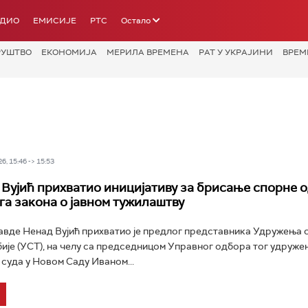
АДИО
ЕМИСИЈЕ
РТС
Остало
РУШТВО
ЕКОНОМИЈА
МЕРИЛА ВРЕМЕНА
РАТ У УКРАЈИНИ
ВРЕМ
6, 15:46 -> 15:53
Вујић прихватио иницијативу за брисање спорне 
га закона o јавном тужилаштву
вде Ненад Вујић прихватио је предлог представника Удружења с
ије (УСТ), на челу са председницом Управног одбора тог удруже
суда у Новом Саду Иваном...