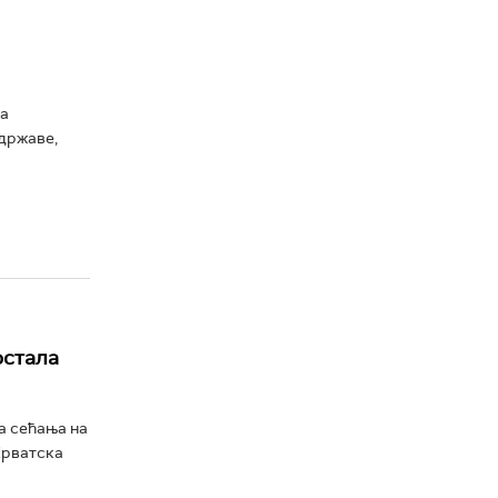
та
 државе,
остала
а сећања на
Хрватска