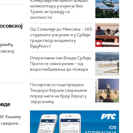
Комерцијални авион пришао
хеликоптеру у којем је био
Трамп, истражују се
околности
осовској
Од Сомалије до Мексика – 160
студената учи језик и у Србији
гради своју академску
евићу,
будућност
совској
Оперативни тим Владе Србије:
Прати се сваки ризик – од
водоснабдевања до пожара
Посмртни остаци предака
Теодора Херцла сахрањени
поред њега на брду Херцл у
Јерусалиму
авде
ОВК Хашиму
 сведоке...