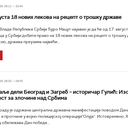
6, 09:11 -> 20:40
густа 18 нових лекова на рецепт о трошку државе
ладе Републике Србије Ђуро Мацут најавио је да ће од 17. авгус
ца у Србији добити право на 18 нових лекова на рецепт о трошку
сио, држава преузима највећи...
6, 08:30 -> 08:55
 даље дели Београд и Загреб – историчар Гулић: Из
ст за злочине над Србима
раду је одржана централна државна манифестација поводом Дан
 и прогнане у војно-полицијској операцији"Олуја". Истовремено, 
у обележава Дан победе...