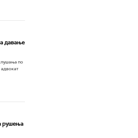
за давање
аслушања по
, адвокат
а рушења