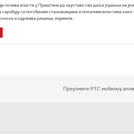
ја позива власти у Приштини да зауставе сва даља рушења на јез
а сарађују са погођеним становницима и локалним властима како 
онска и одржива решења, изјавила...
Преузмите РТС мобилну апли