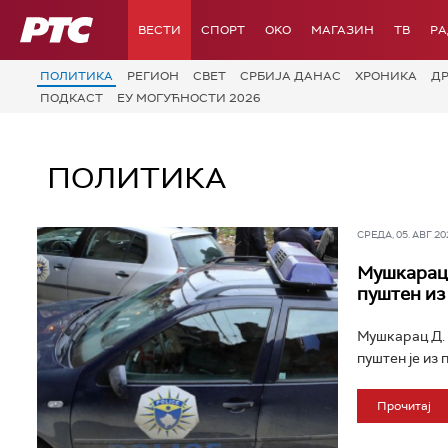
РТС
ВЕСТИ
СПОРТ
OKO
МАГАЗИН
ТВ
Р
ПОЛИТИКА
РЕГИОН
СВЕТ
СРБИЈА ДАНАС
ХРОНИКА
Д
ПОДКАСТ
ЕУ МОГУЋНОСТИ 2026
ПОЛИТИКА
СРЕДА, 05. АВГ 202
Мушкарац 
пуштен из
Мушкарац Д. 
пуштен је из 
Прочитај