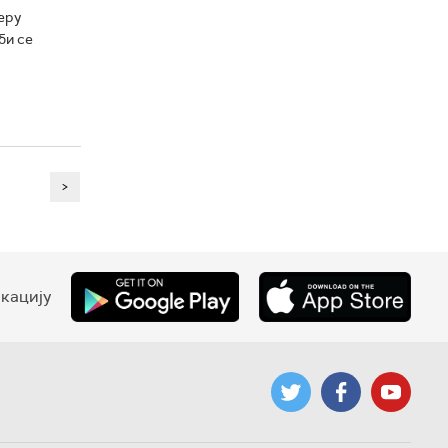
еру
би се
>
кацију