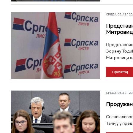
СРЕДА, 05. АВГ 202
Представн
Митровиц
Представници
Зорану Тодић
Митровици да,
Прочитај
СРЕДА, 05. АВГ 202
Продужен 
Специјализов
Тачију у пред