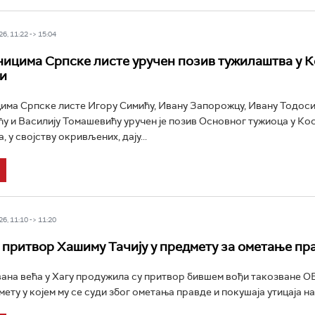
6, 11:22 -> 15:04
ицима Српске листе уручен позив тужилаштва у К
и
ма Српске листе Игору Симићу, Ивану Запорожцу, Ивану Тодосиј
у и Василију Томашевићу уручен је позив Основног тужиоца у Ко
 у својству окривљених, дају...
6, 11:10 -> 11:20
притвор Хашиму Тачију у предмету за ометање пр
ана већа у Хагу продужила су притвор бившем вођи такозване 
мету у којем му се суди због ометања правде и покушаја утицаја на