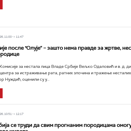
6, 11:00 -> 11:47
је после "Олује“ – зашто нема правде за жртве, не
ородице
омисије за нестала лица Владе Србије Вељко Одаловић и в. д. д
центра за истраживање рата, ратних злочина и тражење нестали
 Нуждић, оценили су у...
6, 10:51 -> 12:17
бија се труди да свим прогнаним породицама омог