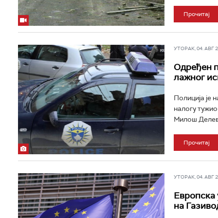
Прочитај
УТОРАК, 04. АВГ 20
Одређен п
лажног ис
Полиција је 
налогу тужио
Милош Делевић
Прочитај
УТОРАК, 04. АВГ 20
Европска 
на Газиво