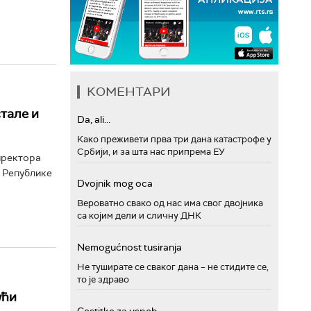
КОМЕНТАРИ
стале и
Da, ali...
Како преживети прва три дана катастрофе у
Србији, и за шта нас припрема ЕУ
иректора
х Републике
Dvojnik mog oca
Вероватно свако од нас има свог двојника
са којим дели и сличну ДНК
Nemogućnost tusiranja
Не туширате се сваког дана – не стидите се,
то је здраво
ући