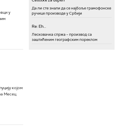
Cestitke za uspeh
Да ли сте знали да се најбоље грамофонске
вци у
ручице производе у Србији
ним
Re: Eh...
Лесковачка спржа – производ са
заштићеним географским пореклом
уцију којом
за Месец