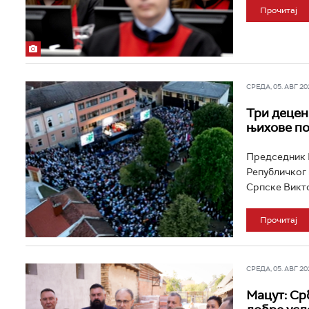
Прочитај
СРЕДА, 05. АВГ 202
Три децени
њихове п
Председник К
Републичког 
Српске Виктор
Прочитај
СРЕДА, 05. АВГ 202
Мацут: Ср