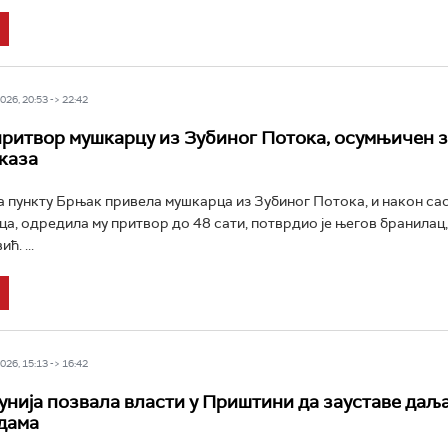
26, 20:53 -> 22:42
ритвор мушкарцу из Зубиног Потока, осумњичен 
каза
на пункту Брњак привела мушкарца из Зубиног Потока, и након с
ца, одредила му притвор до 48 сати, потврдио је његов бранилац
. ...
26, 15:13 -> 16:42
унија позвала власти у Приштини да зауставе даљ
дама