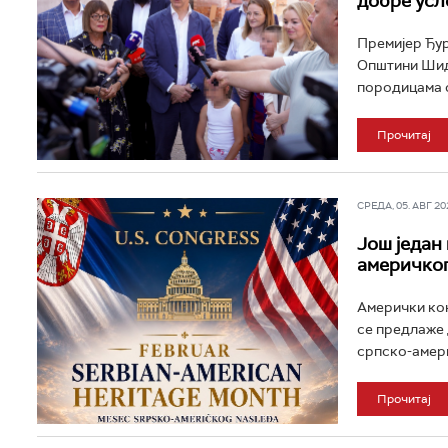
добре усл
Премијер Ђур
Општини Шид 
породицама о
Прочитај
СРЕДА, 05. АВГ 202
Још један
америчког
Амерички кон
се предлаже
српско-америч
Прочитај