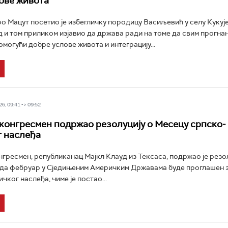
ове живота
о Мацут посетио је избегличку породицу Васиљевић у селу Кукује
и том приликом изјавио да држава ради на томе да свим прогна
могући добре услове живота и интеграцију...
6, 09:41 -> 09:52
 конгресмен подржао резолуцију о Месецу српско-
 наслеђа
гресмен, републиканац Мајкл Клауд из Тексаса, подржао је резол
 да фебруар у Сједињеним Америчким Државама буде проглашен 
ког наслеђа, чиме је постао...