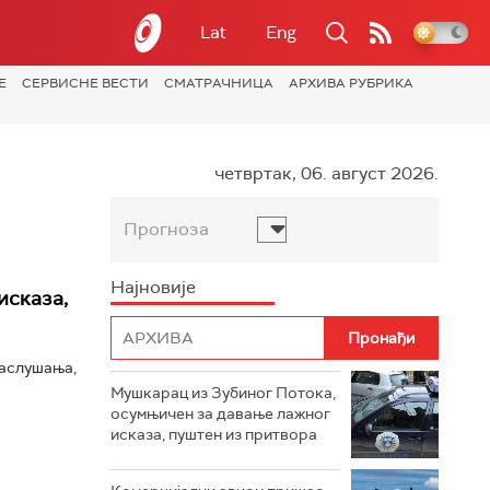
Lat
Eng
Е
СЕРВИСНЕ ВЕСТИ
СМАТРАЧНИЦА
АРХИВА РУБРИКА
четвртак, 06. август 2026.
Прогноза
Најновије
исказа,
саслушања,
Мушкарац из Зубиног Потока,
осумњичен за давање лажног
исказа, пуштен из притвора