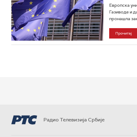
Европска уни
Газиводе и д
пронашла зак
Прочитај
Радио Телевизија Србије