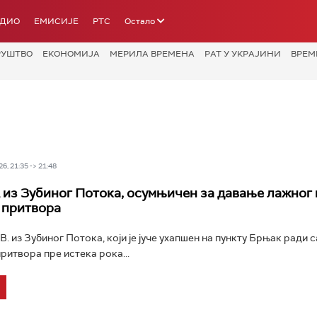
АДИО
ЕМИСИЈЕ
РТС
Остало
РУШТВО
ЕКОНОМИЈА
МЕРИЛА ВРЕМЕНА
РАТ У УКРАЈИНИ
ВРЕМ
6, 21:35 -> 21:48
из Зубиног Потока, осумњичен за давање лажног 
 притвора
В. из Зубиног Потока, који је јуче ухапшен на пункту Брњак ради 
притвора пре истека рока...