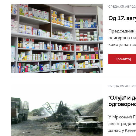
СРЕДА, 05. АВГ 202
Од 17. ав
Председник В
осигурана ли
како је нагла
Прочитај
СРЕДА, 05. АВГ 202
"Олуја" и
одговорно
У Мркоњић Г
све страдале
данас у Книн