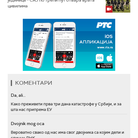
јединице - СAJ по трећи пут отвара врата
цивилима
КОМЕНТАРИ
Da, ali...
Како преживети прва три дана катастрофе у Србији, и за
шта нас припрема ЕУ
Dvojnik mog oca
Вероватно свако од нас има свог двојника са којим дели и
сличну ДНК