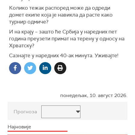
Колико тежак распоред може да одреди
домет екипе која је навикла да расте како
турнир одмиче?
И на крају – зашто ће Србија у наредних пет
година преузети примат на терену у односу на
Хрватску?
Сазнајте у наредних 40-ак минута. Уживајте!
понедељак, 10. август 2026.
Прогноза
Најновије