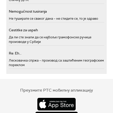
Nemogućnost tusiranja
Не туширате се сваког дана – не стидите се, то је здраво
Cestitke za uspeh
Да ли сте знали да се најбоље грамофонске ручице
производе у Србији
Re: Eh...
Лесковачка спржа – производ са заштићеним географским
пореклом
Преузмите РТС мобилну апликацију