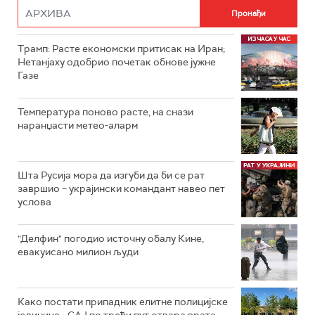
Трамп: Расте економски притисак на Иран;
Нетанјаху одобрио почетак обнове јужне
Газе
Температура поново расте, на снази
наранџасти метео-аларм
Шта Русија мора да изгуби да би се рат
завршио – украјински командант навео пет
услова
"Делфин" погодио источну обалу Кине,
евакуисано милион људи
Како постати припадник елитне полицијске