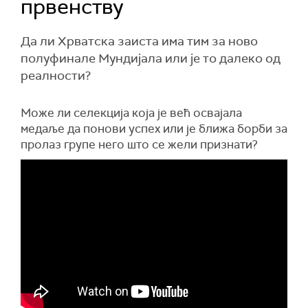
првенству
Да ли Хрватска заиста има тим за ново
полуфинале Мундијала или је то далеко од
реалности?
Може ли селекција која је већ освајала
медаље да понови успех или је ближа борби за
пролаз групе него што се жели признати?