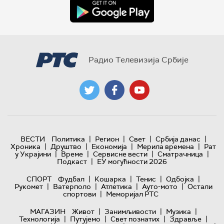
Радио Телевизија Србије
|
|
|
|
ВЕСТИ
Политика
Регион
Свет
Србија данас
|
|
|
|
Хроника
Друштво
Економија
Мерила времена
Рат
|
|
|
|
у Украјини
Време
Сервисне вести
Сматрачница
|
Подкаст
ЕУ могућности 2026
|
|
|
|
СПОРТ
Фудбал
Кошарка
Тенис
Одбојка
|
|
|
|
Рукомет
Ватерполо
Атлетика
Ауто-мото
Остали
|
спортови
Меморијал РТС
|
|
|
МАГАЗИН
Живот
Занимљивости
Музика
|
|
|
|
Технологијa
Путујемо
Свет познатих
Здравље