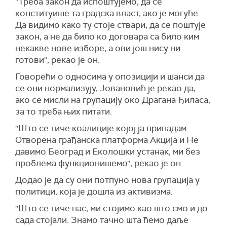
"Треба закон да испоштујемо, да се
конституише та градска власт, ако је могуће.
Да видимо како ту стоје ствари, да се поштује
закон, а не да било ко договара са било ким
некакве нове изборе, а ови још нису ни
готови", рекао је он.
Говорећи о односима у опозицији и шанси да
се они нормализују, Јовановић је рекао да,
ако се мисли на групацију око Драгана Ђиласа,
за то треба њих питати.
"Што се тиче коалиције којој ја припадам
Отворена грађанска платформа Акција и Не
давимо Београд и Еколошки устанак, ми без
проблема функционишемо", рекао је он.
Додао је да су они потпуно нова групација у
политици, која је дошла из активизма.
"Што се тиче нас, ми стојимо као што смо и до
сада стојали. Знамо тачно шта ћемо даље