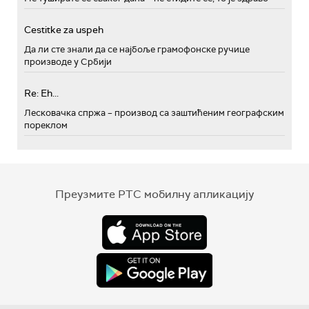
Cestitke za uspeh
Да ли сте знали да се најбоље грамофонске ручице
производе у Србији
Re: Eh...
Лесковачка спржа – производ са заштићеним географским
пореклом
Преузмите РТС мобилну апликацију