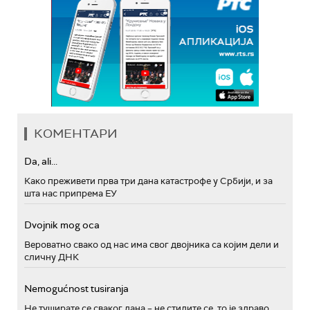
КОМЕНТАРИ
Da, ali...
Како преживети прва три дана катастрофе у Србији, и за
шта нас припрема ЕУ
Dvojnik mog oca
Вероватно свако од нас има свог двојника са којим дели и
сличну ДНК
Nemogućnost tusiranja
Не туширате се сваког дана – не стидите се, то је здраво