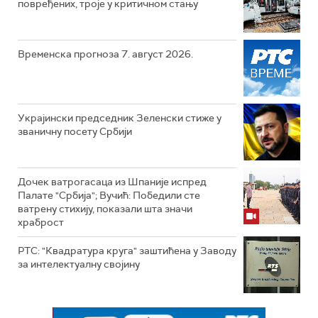
повређених, троје у критичном стању
Временска прогноза 7. август 2026.
Украјински председник Зеленски стиже у
званичну посету Србији
Дочек ватрогасаца из Шпаније испред
Палате "Србија"; Вучић: Победили сте
ватрену стихију, показали шта значи
храброст
РТС: "Квадратура круга" заштићена у Заводу
за интелектуалну својину