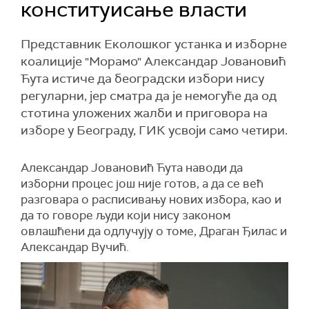
конституисање власти
Представник Еколошког устанка и изборне
коалиције "Морамо" Александар Јовановић
Ћута истиче да београдски избори нису
регуларни, јер сматра да је немогуће да од
стотина уложених жалби и приговора на
изборе у Београду, ГИК усвоји само четири.
Александар Јовановић Ћута наводи да
изборни процес још није готов, а да се већ
разговара о расписивању нових избора, као и
да то говоре људи који нису законом
овлашћени да одлучују о томе, Драган Ђилас и
Александар Вучић.