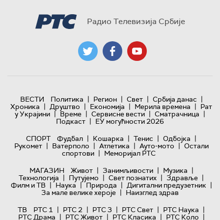
Радио Телевизија Србије
|
|
|
|
ВЕСТИ
Политика
Регион
Свет
Србија данас
|
|
|
|
Хроника
Друштво
Економија
Мерила времена
Рат
|
|
|
|
у Украјини
Време
Сервисне вести
Сматрачница
|
Подкаст
ЕУ могућности 2026
|
|
|
|
СПОРТ
Фудбал
Кошарка
Тенис
Одбојка
|
|
|
|
Рукомет
Ватерполо
Атлетика
Ауто-мото
Остали
|
спортови
Меморијал РТС
|
|
|
МАГАЗИН
Живот
Занимљивости
Музика
|
|
|
|
Технологијa
Путујемо
Свет познатих
Здравље
|
|
|
|
Филм и ТВ
Наука
Природа
Дигитални предузетник
|
За мале велике хероје
Наизглед здрав
|
|
|
|
|
ТВ
РТС 1
РТС 2
РТС 3
РТС Свет
РТС Наука
|
|
|
|
РТС Драма
РТС Живот
РТС Класика
РТС Коло