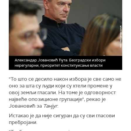
Александар Јовановић Ћута: Београдски избори
нерегуларни, приоритет конституисање власти
"То што се десило након избора је све само не
оно за шта су људи који су хтели промене у
овој земљи гласали. На томе је одговорност
највеће опозиционе групације", рекао је
Јовановић за
Танјуг
.
Истакао је да није сигуран да су сви гласови
пребројани.