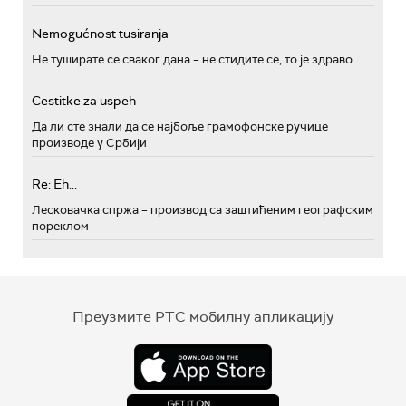
Nemogućnost tusiranja
Не туширате се сваког дана – не стидите се, то је здраво
Cestitke za uspeh
Да ли сте знали да се најбоље грамофонске ручице
производе у Србији
Re: Eh...
Лесковачка спржа – производ са заштићеним географским
пореклом
Преузмите РТС мобилну апликацију