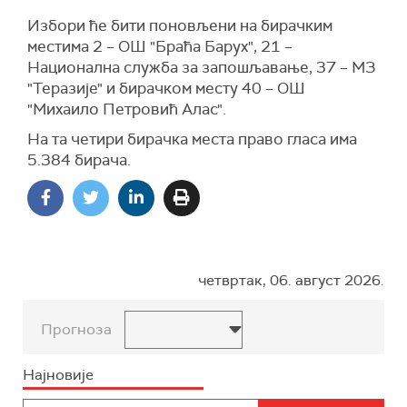
Избори ће бити поновљени на бирачким
местима 2 – ОШ "Браћа Барух", 21 –
Национална служба за запошљавање, 37 – МЗ
"Теразије" и бирачком месту 40 – ОШ
"Михаило Петровић Алас".
На та четири бирачка места право гласа има
5.384 бирача.
четвртак, 06. август 2026.
Прогноза
Најновије