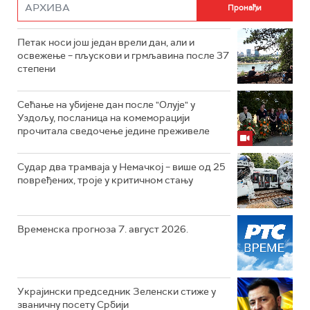
Петак носи још један врели дан, али и
освежење – пљускови и грмљавина после 37
степени
Сећање на убијене дан после "Олује" у
Уздољу, посланица на комеморацији
прочитала сведочење једине преживеле
Судар два трамваја у Немачкој – више од 25
повређених, троје у критичном стању
Временска прогноза 7. август 2026.
Украјински председник Зеленски стиже у
званичну посету Србији