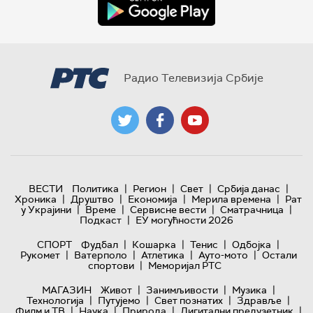
Радио Телевизија Србије
|
|
|
|
ВЕСТИ
Политика
Регион
Свет
Србија данас
|
|
|
|
Хроника
Друштво
Економија
Мерила времена
Рат
|
|
|
|
у Украјини
Време
Сервисне вести
Сматрачница
|
Подкаст
ЕУ могућности 2026
|
|
|
|
СПОРТ
Фудбал
Кошарка
Тенис
Одбојка
|
|
|
|
Рукомет
Ватерполо
Атлетика
Ауто-мото
Остали
|
спортови
Меморијал РТС
|
|
|
МАГАЗИН
Живот
Занимљивости
Музика
|
|
|
|
Технологијa
Путујемо
Свет познатих
Здравље
|
|
|
|
Филм и ТВ
Наука
Природа
Дигитални предузетник