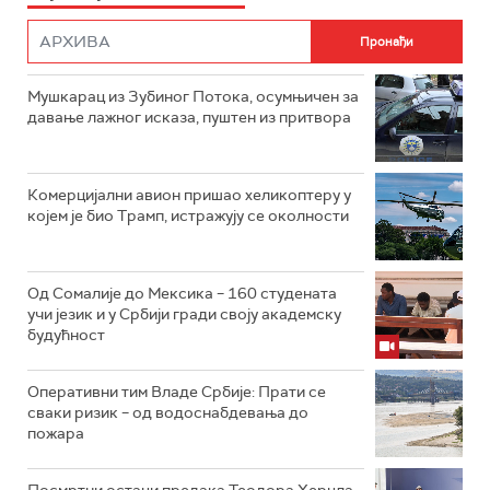
Мушкарац из Зубиног Потока, осумњичен за
давање лажног исказа, пуштен из притвора
Комерцијални авион пришао хеликоптеру у
којем је био Трамп, истражују се околности
Од Сомалије до Мексика – 160 студената
учи језик и у Србији гради своју академску
будућност
Оперативни тим Владе Србије: Прати се
сваки ризик – од водоснабдевања до
пожара