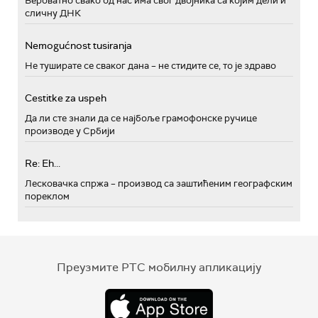
Вероватно свако од нас има свог двојника са којим дели и
сличну ДНК
Nemogućnost tusiranja
Не туширате се сваког дана – не стидите се, то је здраво
Cestitke za uspeh
Да ли сте знали да се најбоље грамофонске ручице
производе у Србији
Re: Eh...
Лесковачка спржа – производ са заштићеним географским
пореклом
Преузмите РТС мобилну апликацију