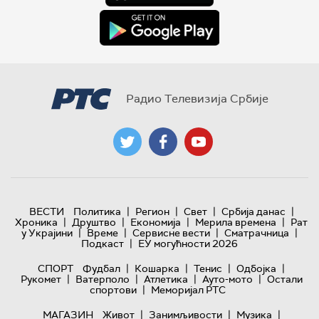
Радио Телевизија Србије
|
|
|
|
ВЕСТИ
Политика
Регион
Свет
Србија данас
|
|
|
|
Хроника
Друштво
Економија
Мерила времена
Рат
|
|
|
|
у Украјини
Време
Сервисне вести
Сматрачница
|
Подкаст
ЕУ могућности 2026
|
|
|
|
СПОРТ
Фудбал
Кошарка
Тенис
Одбојка
|
|
|
|
Рукомет
Ватерполо
Атлетика
Ауто-мото
Остали
|
спортови
Меморијал РТС
|
|
|
МАГАЗИН
Живот
Занимљивости
Музика