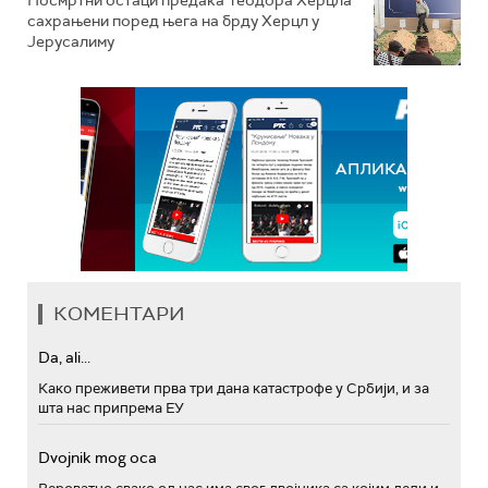
Посмртни остаци предака Теодора Херцла
сахрањени поред њега на брду Херцл у
Јерусалиму
КОМЕНТАРИ
Da, ali...
Како преживети прва три дана катастрофе у Србији, и за
шта нас припрема ЕУ
Dvojnik mog oca