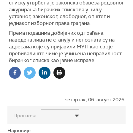
списку утврђена је законска обавеза редовног
ажурирања бирачких спискова у циљу
уставног, законског, слободног, општег и
једнаког изборног права грађана.
Према подацима добијених од грађана,
наведена лица не станују и непозната су на
адресама које су пријавили МУП као своје
пребивалиште чиме је учињена неправилност
бирачког списка као јавне исправе.
четвртак, 06. август 2026.
Прогноза
Најновије