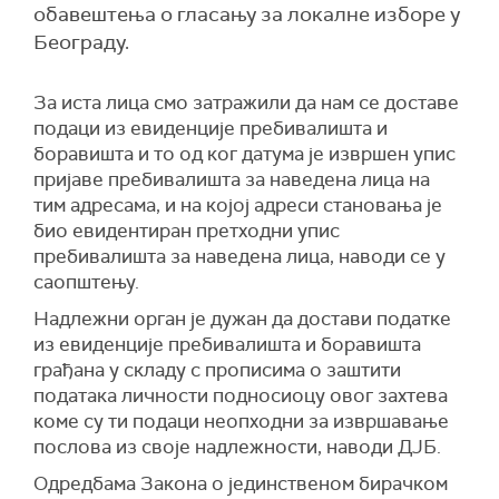
обавештења о гласању за локалне изборе у
Београду.
За иста лица смо затражили да нам се доставе
подаци из евиденције пребивалишта и
боравишта и то од ког датума је извршен упис
пријаве пребивалишта за наведена лица на
тим адресама, и на којој адреси становања је
био евидентиран претходни упис
пребивалишта за наведена лица, наводи се у
саопштењу.
Надлежни орган је дужан да достави податке
из евиденције пребивалишта и боравишта
грађана у складу с прописима о заштити
података личности подносиоцу овог захтева
коме су ти подаци неопходни за извршавање
послова из своје надлежности, наводи ДЈБ.
Одредбама Закона о јединственом бирачком