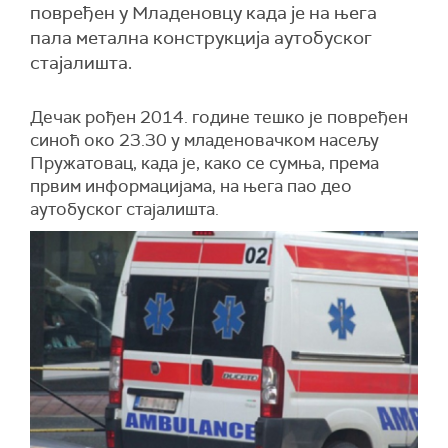
повређен у Младеновцу када је на њега
пала метална конструкција аутобуског
стајалишта.
Д
е
чак рођен 2014. године тешко је повређен
синоћ око 23.30 у младеновачком насељу
Пружатовац, када је, како се сумња, према
првим информацијама, на њега пао део
аутобуског стајалишта.