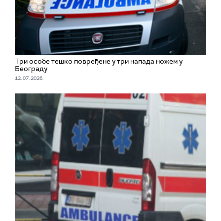
Три особе тешко повређене у три напада ножем у
Београду
12. 07. 2026.