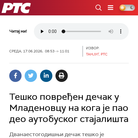
РТС
Читај ми!
ИЗВОР:
СРЕДА, 17.06.2026, 08:53 -> 11:01
ТАНЈУГ, РТС
Тешко повређен дечак у
Младеновцу на кога је пао
део аутобуског стајалишта
Дванаестогодишњи дечак тешко је