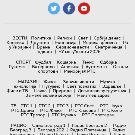
|
|
|
|
ВЕСТИ
Политика
Регион
Свет
Србија данас
|
|
|
|
Хроника
Друштво
Економија
Мерила времена
Рат
|
|
|
|
у Украјини
Време
Сервисне вести
Сматрачница
|
Подкаст
ЕУ могућности 2026
|
|
|
|
СПОРТ
Фудбал
Кошарка
Тенис
Одбојка
|
|
|
|
Рукомет
Ватерполо
Атлетика
Ауто-мото
Остали
|
спортови
Меморијал РТС
|
|
|
МАГАЗИН
Живот
Занимљивости
Музика
|
|
|
|
Технологијa
Путујемо
Свет познатих
Здравље
|
|
|
|
Филм и ТВ
Наука
Природа
Дигитални предузетник
|
За мале велике хероје
Наизглед здрав
|
|
|
|
|
ТВ
РТС 1
РТС 2
РТС 3
РТС Свет
РТС Наука
|
|
|
|
РТС Драма
РТС Живот
РТС Класика
РТС Коло
|
|
РТС Трезор
РТС Музика
РТС Полетарац
|
|
РАДИО
Радио Београд 1
Радио Београд 2
Радио
|
|
|
Београд 3
Београд 202
Радио Плетеница
Радио
|
|
|
Рокенролер
Радио Џубокс
Радио Вртешка
Радио