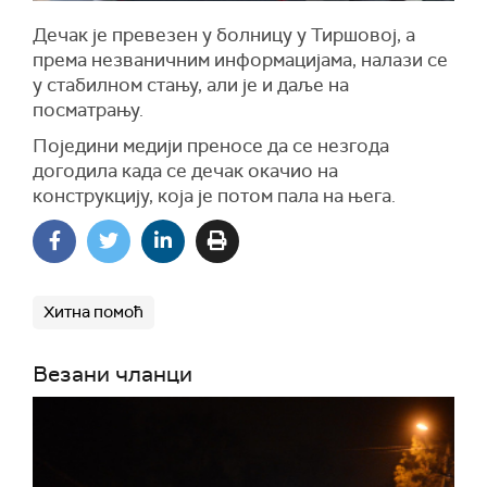
Дечак је превезен у болницу у Тиршовој, а
према незваничним информацијама, налази се
у стабилном стању, али је и даље на
посматрању.
Поједини
медији преносе да
се
незгод
а
догодила
када се дечак окачио на
конструкцију, која је потом пала на њега.
Хитна помоћ
Везани чланци