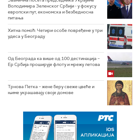
Володимира Зеленског Србији - у фокусу
европски пут, економска и безбедносна
питања
Хитна помоћ: Четири особе повређене у три
удеса у Београду
Од Београда ка више од 100 дестинација –
Ер Србија проширује флоту и мрежу летова
Трнова Петка – жене беру свеже цвеће и
њиме украшавају своје домове