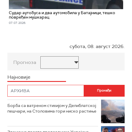
Судар аутобуса и два аутомобила у Батајници, тешко
повређен мушкарац
07. 07. 2026.
субота, 08. август 2026.
Прогноза
Најновије
Борба са ватреном стихијом у Делиблатској
пешчари, на Столовима гори ниско растиње
Званична посета председника Украјине