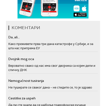
КОМЕНТАРИ
Da, ali...
Како преживети прва три дана катастрофе у Србији, и за
шта нас припрема ЕУ
Dvojnik mog oca
Вероватно свако од нас има свог двојника са којим дели и
сличну ДНК
Nemogućnost tusiranja
Не туширате се сваког дана – не стидите се, то је здраво
Cestitke za uspeh
Да ли сте знали да се најбоље грамофонске ручице