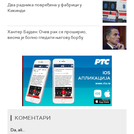
Два радника повређена у фабрици у
Кикинди
Хантер Бајден: Очев рак се проширио,
веома је болно гледати његову борбу
КОМЕНТАРИ
Da, ali...