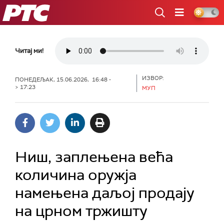
РТС
Читај ми!
ИЗВОР:
ПОНЕДЕЉАК, 15.06.2026, 16:48 -
> 17:23
МУП
Ниш, заплењена већа
количина оружја
намењена даљој продају
на црном тржишту