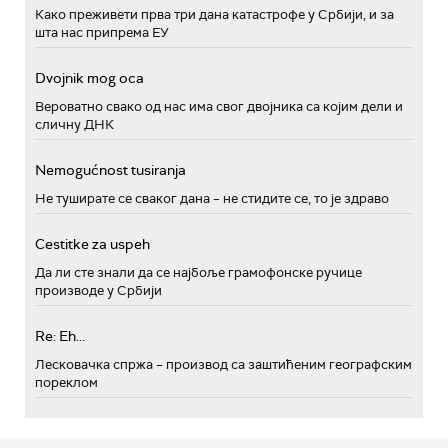
Како преживети прва три дана катастрофе у Србији, и за
шта нас припрема ЕУ
Dvojnik mog oca
Вероватно свако од нас има свог двојника са којим дели и
сличну ДНК
Nemogućnost tusiranja
Не туширате се сваког дана – не стидите се, то је здраво
Cestitke za uspeh
Да ли сте знали да се најбоље грамофонске ручице
производе у Србији
Re: Eh...
Лесковачка спржа – производ са заштићеним географским
пореклом