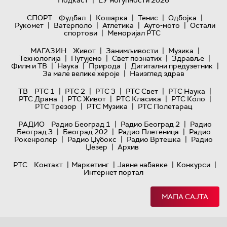
|
Подкаст
ЕУ могућности 2026
|
|
|
|
СПОРТ
Фудбал
Кошарка
Тенис
Одбојка
|
|
|
|
Рукомет
Ватерполо
Атлетика
Ауто-мото
Остали
|
спортови
Меморијал РТС
|
|
|
МАГАЗИН
Живот
Занимљивости
Музика
|
|
|
|
Технологијa
Путујемо
Свет познатих
Здравље
|
|
|
|
Филм и ТВ
Наука
Природа
Дигитални предузетник
|
За мале велике хероје
Наизглед здрав
|
|
|
|
|
ТВ
РТС 1
РТС 2
РТС 3
РТС Свет
РТС Наука
|
|
|
|
РТС Драма
РТС Живот
РТС Класика
РТС Коло
|
|
РТС Трезор
РТС Музика
РТС Полетарац
|
|
РАДИО
Радио Београд 1
Радио Београд 2
Радио
|
|
|
Београд 3
Београд 202
Радио Плетеница
Радио
|
|
|
Рокенролер
Радио Џубокс
Радио Вртешка
Радио
|
Џезер
Архив
|
|
|
|
РТС
Контакт
Маркетинг
Јавне набавке
Конкурси
Интернет портал
МАПА САЈТА