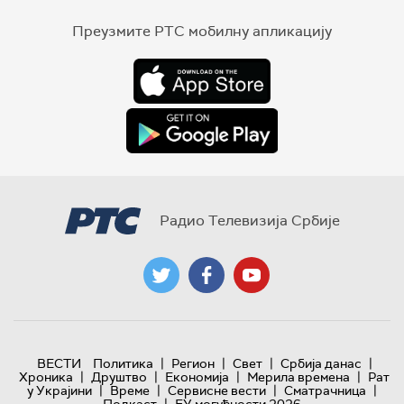
Преузмите РТС мобилну апликацију
Радио Телевизија Србије
|
|
|
|
ВЕСТИ
Политика
Регион
Свет
Србија данас
|
|
|
|
Хроника
Друштво
Економија
Мерила времена
Рат
|
|
|
|
у Украјини
Време
Сервисне вести
Сматрачница