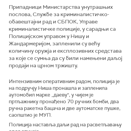
Припадници Министарства унутрашњих
послова, Службе за криминалистичко-
обавештајни рад и СБПОК, Управе
криминалистичке полиције, у сарадњи са
Полицијском управом у Нишу и
Жандармеријом, запленили су већу
количину оружја и експлозивних средстава
за које се сумња да су били намењени даљој
продаји на црном тржишту.
Интензивним оперативним радом, полиција је
на подручју Ниша пронашла и запленила
аутомобил марке „даеву", у чијем је
пртљажнику пронађено 70 ручних бомби, два
ручна ракетна бацача и две аутоматске пушке,
саопштио је МУП.
Полиција наставља даљи рад на расветљавању