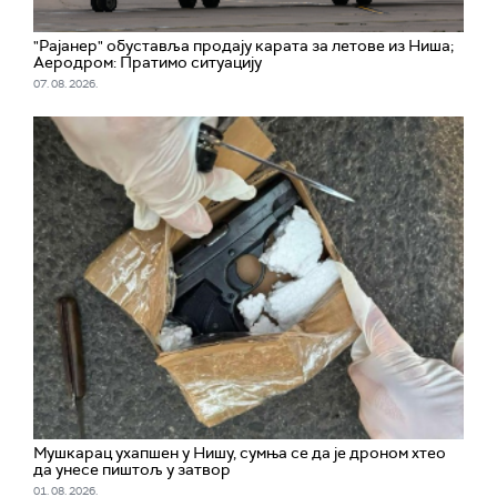
"Рајанер" обуставља продају карата за летове из Ниша;
Аеродром: Пратимо ситуацију
07. 08. 2026.
Мушкарац ухапшен у Нишу, сумња се да је дроном хтео
да унесе пиштољ у затвор
01. 08. 2026.