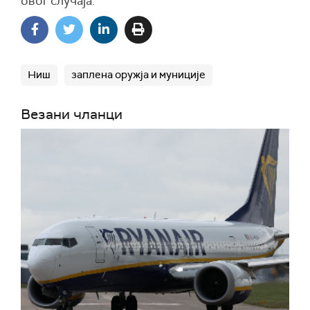
овог случаја.
Ниш
заплена оружја и муниције
Везани чланци