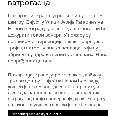
ватрогасца
Пожар који је рано јутрос избио у Тржном
центру "Енјуб", у Улици Јурија Гагарина на
Новом Београду, угашен је, а ватрогасци ће
дежурати током вечери. У пожару су
приликом интервенције лакше повређена
тројица ватрогасаца-спасилаца, који су
збринути у здравственим установама. Нема
повређених цивила.
Пожар који је рано јутрос око шест, избио у
тржном центру "Енјуб" на Новом Београду,
угашен је током поподнева.
На терену су и
даље два ватрогасна возила са петнаестак
ватрогасаца, који проверавају да ли је ватра у
потпуности угашена и да ли је све безбедно.
Извештај Марије Кузмановић