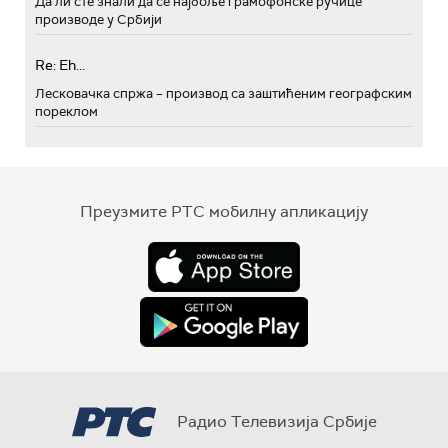
Да ли сте знали да се најбоље грамофонске ручице
производе у Србији
Re: Eh...
Лесковачка спржа – производ са заштићеним географским
пореклом
Преузмите РТС мобилну апликацију
Радио Телевизија Србије