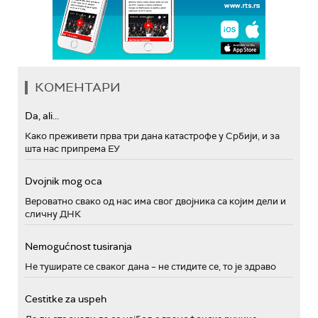
КОМЕНТАРИ
Da, ali...
Како преживети прва три дана катастрофе у Србији, и за
шта нас припрема ЕУ
Dvojnik mog oca
Вероватно свако од нас има свог двојника са којим дели и
сличну ДНК
Nemogućnost tusiranja
Не туширате се сваког дана – не стидите се, то је здраво
Cestitke za uspeh