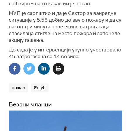
с обзиром на то какав им је посао.
МУП је саопштио и да је Сектор за ванредне
ситуације у 5.58 добио дојаву о пожару и да су
након три минута прве екипе ватрогасаца-
спасилаца стигле на место пожара и започеле
акцију гашења.
До сада је у интервенцији укупно учествовало
45 ватрогасаца са 14 возила.
пожар
Енјуб
Везани чланци