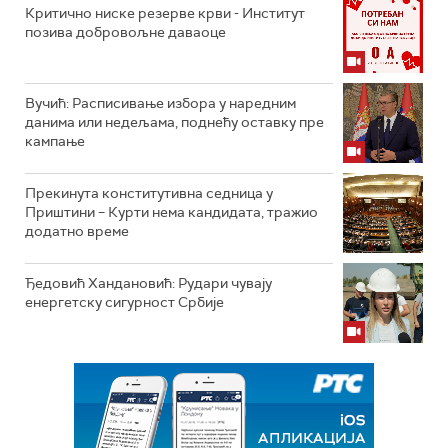
Критично ниске резерве крви - Институт
позива добровољне даваоце
Вучић: Расписивање избора у наредним
данима или недељама, поднећу оставку пре
кампање
Прекинута конститутивна седница у
Приштини – Курти нема кандидата, тражио
додатно време
Ђедовић Хандановић: Рудари чувају
енергетску сигурност Србије