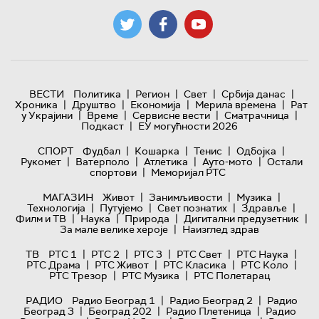
|
|
|
|
ВЕСТИ
Политика
Регион
Свет
Србија данас
|
|
|
|
Хроника
Друштво
Економија
Мерила времена
Рат
|
|
|
|
у Украјини
Време
Сервисне вести
Сматрачница
|
Подкаст
ЕУ могућности 2026
|
|
|
|
СПОРТ
Фудбал
Кошарка
Тенис
Одбојка
|
|
|
|
Рукомет
Ватерполо
Атлетика
Ауто-мото
Остали
|
спортови
Меморијал РТС
|
|
|
МАГАЗИН
Живот
Занимљивости
Музика
|
|
|
|
Технологијa
Путујемо
Свет познатих
Здравље
|
|
|
|
Филм и ТВ
Наука
Природа
Дигитални предузетник
|
За мале велике хероје
Наизглед здрав
|
|
|
|
|
ТВ
РТС 1
РТС 2
РТС 3
РТС Свет
РТС Наука
|
|
|
|
РТС Драма
РТС Живот
РТС Класика
РТС Коло
|
|
РТС Трезор
РТС Музика
РТС Полетарац
|
|
РАДИО
Радио Београд 1
Радио Београд 2
Радио
|
|
|
Београд 3
Београд 202
Радио Плетеница
Радио