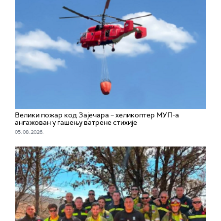
Велики пожар код Зајечара – хеликоптер МУП-а
ангажован у гашењу ватрене стихије
05. 08. 2026.