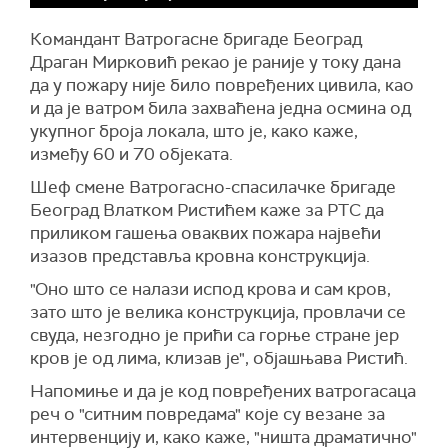
Командант Ватрогасне бригаде Београд
Драган Мирковић рекао је раније у току дана
да у пожару није било повређених цивила, као
и да је ватром била захваћена једна осмина од
укупног броја локала, што је, како каже,
између 60 и 70 објеката.
Шеф смене Ватрогасно-спасилачке бригаде
Београд Влатком Ристићем каже за РТС да
приликом гашења оваквих пожара највећи
изазов представља кровна конструкција.
"Оно што се налази испод крова и сам кров,
зато што је велика конструкција, провлачи се
свуда, незгодно је прићи са горње стране јер
кров је од лима, клизав је", објашњава Ристић.
Напомиње
и да је код повређених ватрогасаца
реч о "ситним повредама" које су везане за
интервенцију и, како каже, "ништа драматично"