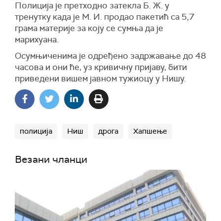
Полиција је претходно затекла Б. Ж. у
тренутку када је М. И. продао пакетић са 5,7
грама материје за коју се сумња да је
марихуана.
Осумњиченима је одређено задржавање до 48
часова и они ће, уз кривичну пријаву, бити
приведени вишем јавном тужиоцу у Нишу.
полиција
Ниш
дрога
Хапшење
Везани чланци