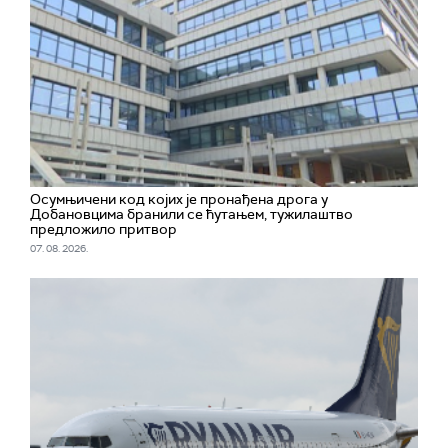
Осумњичени код којих је пронађена дрога у
Добановцима бранили се ћутањем, тужилаштво
предложило притвор
07. 08. 2026.