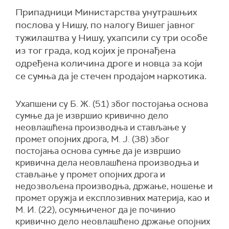
Припадници Министарства унутрашњих
послова у Нишу, по налогу Вишег јавног
тужилаштва у Нишу, ухапсили су три особе
из тог града, код којих је пронађена
одређена количина дроге и новца за који
се сумња да је стечен продајом наркотика.
Ухапшени су Б. Ж. (51) због постојања основа
сумње да је извршио кривично дело
неовлашћена производња и стављање у
промет опојних дрога, М. Ј. (38) због
постојања основа сумње да је извршио
кривична дела неовлашћена производња и
стављање у промет опојних дрога и
недозвољена производња, држање, ношење и
промет оружја и експлозивних материја, као и
М. И. (22), осумњиченог да је починио
кривично дело неовлашћено држање опојних