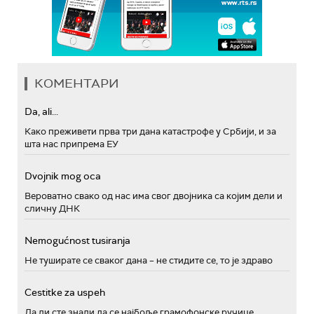
КОМЕНТАРИ
Da, ali...
Како преживети прва три дана катастрофе у Србији, и за
шта нас припрема ЕУ
Dvojnik mog oca
Вероватно свако од нас има свог двојника са којим дели и
сличну ДНК
Nemogućnost tusiranja
Не туширате се сваког дана – не стидите се, то је здраво
Cestitke za uspeh
Да ли сте знали да се најбоље грамофонске ручице