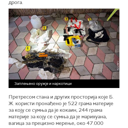
дрога.
Заплењено оружје и наркотици
Претресом стана и других просторија које Б.
Ж. користи пронађено је 522 грама материје
за коју се сумња да је кокаин, 244 грама
материје за коју се сумња да је марихуана,
вагица за прецизно мерење, око 47.000