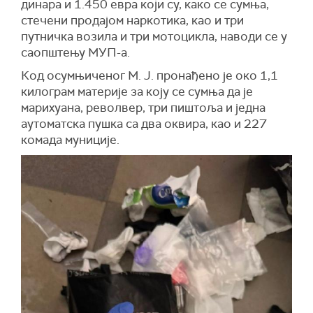
динара и 1.450 евра који су, како се сумња,
стечени продајом наркотика, као и три
путничка возила и три мотоцикла, наводи се у
саопштењу МУП-а.
Код осумњиченог М. Ј. пронађено је око 1,1
килограм материје за коју се сумња да је
марихуана, револвер, три пиштоља и једна
аутоматска пушка са два оквира, као и 227
комада муниције.