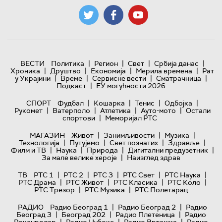
|
|
|
|
ВЕСТИ
Политика
Регион
Свет
Србија данас
|
|
|
|
Хроника
Друштво
Економија
Мерила времена
Рат
|
|
|
|
у Украјини
Време
Сервисне вести
Сматрачница
|
Подкаст
ЕУ могућности 2026
|
|
|
|
СПОРТ
Фудбал
Кошарка
Тенис
Одбојка
|
|
|
|
Рукомет
Ватерполо
Атлетика
Ауто-мото
Остали
|
спортови
Меморијал РТС
|
|
|
МАГАЗИН
Живот
Занимљивости
Музика
|
|
|
|
Технологијa
Путујемо
Свет познатих
Здравље
|
|
|
|
Филм и ТВ
Наука
Природа
Дигитални предузетник
|
За мале велике хероје
Наизглед здрав
|
|
|
|
|
ТВ
РТС 1
РТС 2
РТС 3
РТС Свет
РТС Наука
|
|
|
|
РТС Драма
РТС Живот
РТС Класика
РТС Коло
|
|
РТС Трезор
РТС Музика
РТС Полетарац
|
|
РАДИО
Радио Београд 1
Радио Београд 2
Радио
|
|
|
Београд 3
Београд 202
Радио Плетеница
Радио
|
|
|
Рокенролер
Радио Џубокс
Радио Вртешка
Радио