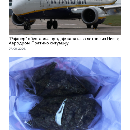
"Рајанер" обуставља продају карата за летове из Ниша;
Аеродром: Пратимо ситуацију
07. 08. 2026.