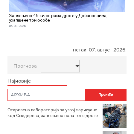
Заплењено 45 килограма дроге у Добановцима,
ухапшене три особе
05. 08. 2026.
петак, 07. август 2026.
Прогноза
Најновије
Откривена лабораторија за узгој марихуане
код Смедерева, заплењено пола тоне дроге