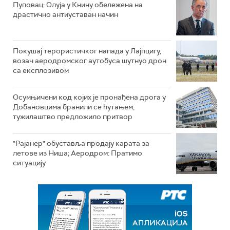
Пуповац: Олуја у Книну обележена на
драстично антиуставан начин
Покушај терористичког напада у Лајпцигу,
возач аеродромског аутобуса шутнуо дрон
са експлозивом
Осумњичени код којих је пронађена дрога у
Добановцима бранили се ћутањем,
тужилаштво предложило притвор
"Рајанер" обуставља продају карата за
летове из Ниша; Аеродром: Пратимо
ситуацију