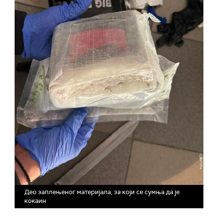
Део заплењеног материјала, за који се сумња да је
кокаин