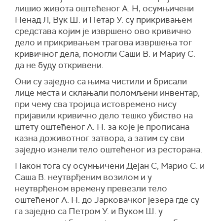
лишио живота оштећеног А. Н, осумњичени
Ненад Л, Вук Ш. и Петар У. су прикривањем
средстава којим је извршено ово кривично
дело и прикривањем трагова извршења тог
кривичног дела, помогли Саши В. и Мариу С.
да не буду откривени.
Они су заједно са њима чистили и брисали
лице места и склањали поломљени инвентар,
при чему сва тројица истовремено нису
пријавили кривично дело тешко убиство на
штету оштећеног А. Н. за које је прописана
казна доживотног затвора, а затим су сви
заједно изнели тело оштећеног из ресторана.
Након тога су осумњичени Дејан С, Марио С. и
Саша В. неутврђеним возилом и у
неутврђеном времену превезли тело
оштећеног А. Н. до Јарковачког језера где су
га заједно са Петром У. и Вуком Ш. у