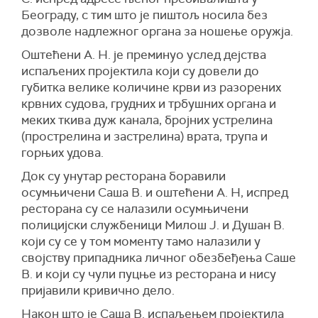
Београду, с тим што је пиштољ носила без
дозволе надлежног органа за ношење оружја.
Оштећени А. Н. је преминуо услед дејства
испаљених пројектила који су довели до
губитка велике количине крви из разорених
крвних судова, грудних и трбушних органа и
меких ткива дуж канала, бројних устрелина
(прострелина и застрелина) врата, трупа и
горњих удова.
Док су унутар ресторана боравили
осумњичени Саша В. и оштећени А. Н, испред
ресторана су се налазили осумњичени
полицијски службеници Милош Ј. и Душан В.
који су се у том моменту тамо налазили у
својству припадника личног обезбеђења Саше
В. и који су чули пуцње из ресторана и нису
пријавили кривично дело.
Након што је Саша В. испаљењем пројектила