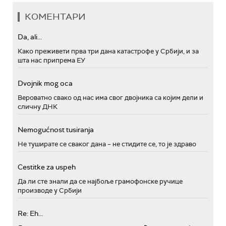
КОМЕНТАРИ
Da, ali...
Како преживети прва три дана катастрофе у Србији, и за
шта нас припрема ЕУ
Dvojnik mog oca
Вероватно свако од нас има свог двојника са којим дели и
сличну ДНК
Nemogućnost tusiranja
Не туширате се сваког дана – не стидите се, то је здраво
Cestitke za uspeh
Да ли сте знали да се најбоље грамофонске ручице
производе у Србији
Re: Eh...