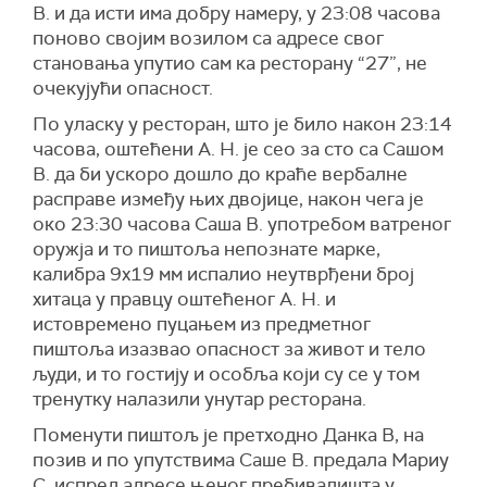
В. и да исти има добру намеру, у 23:08 часова
поново својим возилом са адресе свог
становања упутио сам ка ресторану “27”, не
очекујући опасност.
По уласку у ресторан, што је било након 23:14
часова, оштећени А. Н. је сео за сто са Сашом
В. да би ускоро дошло до краће вербалне
расправе између њих двојице, након чега је
око 23:30 часова Саша В. употребом ватреног
оружја и то пиштоља непознате марке,
калибра 9x19 мм испалио неутврђени број
хитаца у правцу оштећеног А. Н. и
истовремено пуцањем из предметног
пиштоља изазвао опасност за живот и тело
људи, и то гостију и особља који су се у том
тренутку налазили унутар ресторана.
Поменути пиштољ је претходно Данка В, на
позив и по упутствима Саше В. предала Мариу
С. испред адресе њеног пребивалишта у