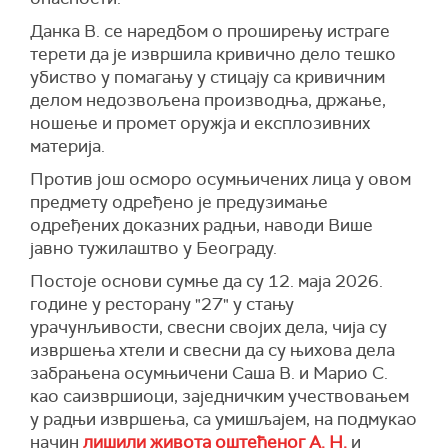
Данка В. се наредбом о проширењу истраге
терети да је извршила кривично дело тешко
убиство у помагању у стицају са кривичним
делом недозвољена производња, држање,
ношење и промет оружја и експлозивних
материја.
Против још осморо осумњичених лица у овом
предмету одређено је предузимање
одређених доказних радњи, наводи Више
јавно тужилаштво у Београду.
Постоје основи сумње да су 12. маја 2026.
године у ресторану "27" у стању
урачунљивости, свесни својих дела, чија су
извршења хтели и свесни да су њихова дела
забрањена осумњичени Саша В. и Марио С.
као саизвршиоци, заједничким учествовањем
у радњи извршења, са умишљајем, на подмукао
начин
лишили живота оштећеног А. Н.
и