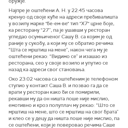
оружје.
Најпре је оштећени А. Н. у 22:45 часова
кренуо од своје куће на адреси пребивалишта
у возилу марке "бе-ем-ве" тип "X7" црне боје,
ка ресторану “27”, па је ушавши у ресторан
угледао осумњиченог Сашу В. са којим је од
раније у сукобу, а који му се обратио речима:
“Шта се мрштиш на мене”, након чега му је
оштећени рекао: “Видимо се” и изашао из
ресторана, сео у своје возило и упутио се
назад ка адреси свог становања.
Око 23:02 часова са оштећеним је телефоном
ступио у контакт Саша В. и позвао га да се
врати у ресторан како би се помирили,
рекавши му да он ништа лоше није мислио,
емотивно и кроз полуплач му рекао: “Што се
мрштиш на мене, што се мрштиш на свог брата”
и клео се у децу да ништа лоше није мислио, па
се оштећени, који је поверовао речима Саше