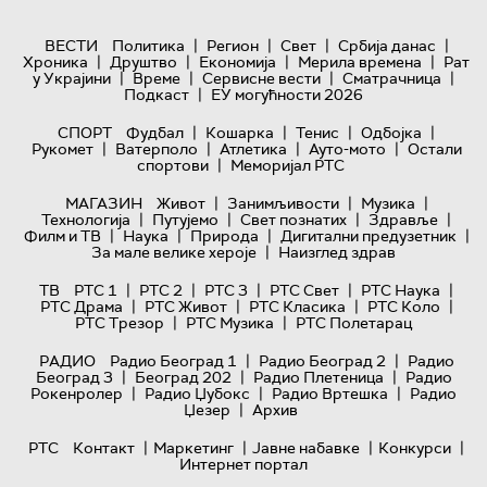
|
|
|
|
ВЕСТИ
Политика
Регион
Свет
Србија данас
|
|
|
|
Хроника
Друштво
Економија
Мерила времена
Рат
|
|
|
|
у Украјини
Време
Сервисне вести
Сматрачница
|
Подкаст
ЕУ могућности 2026
|
|
|
|
СПОРТ
Фудбал
Кошарка
Тенис
Одбојка
|
|
|
|
Рукомет
Ватерполо
Атлетика
Ауто-мото
Остали
|
спортови
Меморијал РТС
|
|
|
МАГАЗИН
Живот
Занимљивости
Музика
|
|
|
|
Технологијa
Путујемо
Свет познатих
Здравље
|
|
|
|
Филм и ТВ
Наука
Природа
Дигитални предузетник
|
За мале велике хероје
Наизглед здрав
|
|
|
|
|
ТВ
РТС 1
РТС 2
РТС 3
РТС Свет
РТС Наука
|
|
|
|
РТС Драма
РТС Живот
РТС Класика
РТС Коло
|
|
РТС Трезор
РТС Музика
РТС Полетарац
|
|
РАДИО
Радио Београд 1
Радио Београд 2
Радио
|
|
|
Београд 3
Београд 202
Радио Плетеница
Радио
|
|
|
Рокенролер
Радио Џубокс
Радио Вртешка
Радио
|
Џезер
Архив
|
|
|
|
РТС
Контакт
Маркетинг
Јавне набавке
Конкурси
Интернет портал