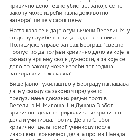
кривично дело тешко убиство, за које се по
закону може изрећи казна доживотног
затвора", пише у саопштењу.
Наглашава се и да је осумњичени Веселин М. у
својству службеног лица, тада начелника
Полицијске управе за град Београд, "свесно
пропустио да пријави кривично дело за које је
сазнао у вршењу своје дужности, а за које се
дело по закону може изрећи пет година
затвора или тежа казна".
Више јавно тужилаштво у Београду наглашава
да је у складу са законом предузело
предузимање доказних радњи против
Веселина М, Милоша Ј. и Душана В због
кривичног дела непријављивање кривичног
дела и учиниоца, против Дејана С. због
кривичног дела помоћ учиниоцу после
извршеног кривичног дела, а против Ненада