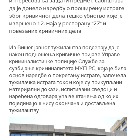
интересовања за дати предмет, саопштава
да је донело наредбу о проширењу истраге
због кривичног дела тешко убиство које је
извршено 12. маја у ресторану "27" и
повезаних кривичних дела.
Из Вишег јавног тужилаштва подсећају да је
након подношења кривичне пријаве Управе
криминалистичке полиције Службе за
сузбијање криминалитета МУП РС, која је била
основ наредбе о покретању истраге, започела
тужилачка истрага током које су прикупљани
материјални докази, испитивани сведоци и
наређена одговарајућа вештачења од којих
поједина још нису окончана и достављена
тужилаштву.