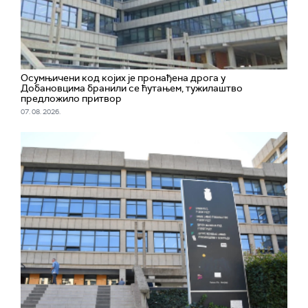
Осумњичени код којих је пронађена дрога у
Добановцима бранили се ћутањем, тужилаштво
предложило притвор
07. 08. 2026.