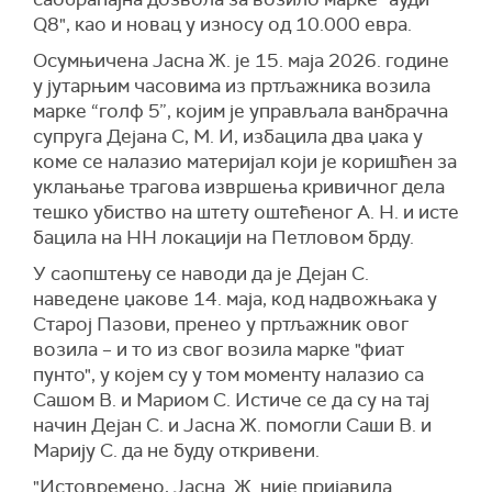
Q8", као и новац у износу од 10.000 евра.
Осумњичена Јасна Ж. је 15. маја 2026. године
у јутарњим часовима из пртљажника возила
марке “голф 5”, којим је управљала ванбрачна
супруга Дејана С, М. И, избацила два џака у
коме се налазио материјал који је коришћен за
уклањање трагова извршења кривичног дела
тешко убиство на штету оштећеног А. Н. и исте
бацила на НН локацији на Петловом брду.
У саопштењу се наводи да је Дејан С.
наведене џакове 14. маја, код надвожњака у
Старој Пазови, пренео у пртљажник овог
возила – и то из свог возила марке "фиат
пунто", у којем су у том моменту налазио са
Сашом В. и Мариом С. Истиче се да су на тај
начин Дејан С. и Јасна Ж. помогли Саши В. и
Марију С. да не буду откривени.
"Истовремено, Јасна. Ж. није пријавила