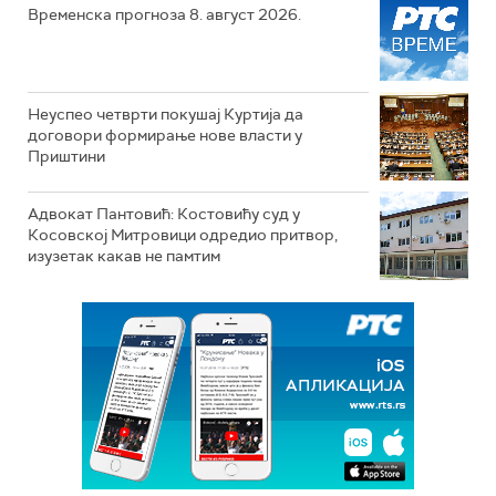
Временска прогноза 8. август 2026.
Неуспео четврти покушај Куртија да
договори формирање нове власти у
Приштини
Адвокат Пантовић: Костовићу суд у
Косовској Митровици одредио притвор,
изузетак какав не памтим