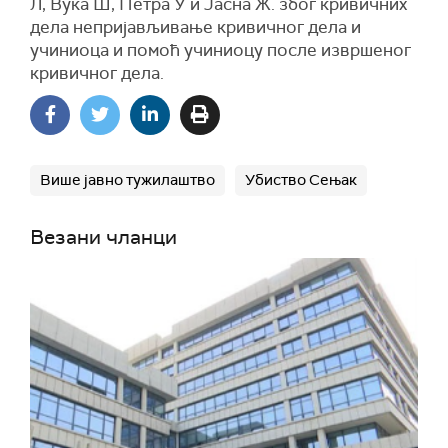
Л, Вука Ш, Петра У и Јасна Ж. због кривичних
дела непријављивање кривичног дела и
учиниоца и помоћ учиниоцу после извршеног
кривичног дела.
Више јавно тужилаштво
Убиство Сењак
Везани чланци