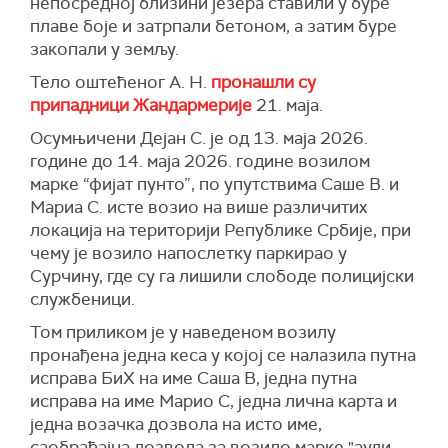
непосредној близини језера ставили у буре
плаве боје и затрпали бетоном, а затим буре
закопали у земљу.
Тело оштећеног А. Н.
пронашли су
припадници Жандармерије
21. маја.
Осумњичени Дејан С. је од 13. маја 2026.
године до 14. маја 2026. године возилом
марке “фијат пунто”, по упутствима Саше В. и
Мариа С. исте возио на више различитих
локација на територији Републике Србије, при
чему је возило напослетку паркирао у
Сурчину, где су га лишили слободе полицијски
службеници.
Том приликом је у наведеном возилу
пронађена једна кеса у којој се налазила путна
исправа БиХ на име Саша В, једна путна
исправа на име Марио С, једна лична карта и
једна возачка дозвола на исто име,
саобраћајна дозвола за возило марке "ауди