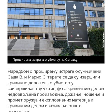
Проширена истрага о убиству на Сењаку
Наредбом о проширењу истраге осумњичени
Саша В. и Марио С. терете се да су извршили
кривично дело тешко убиство у
саизвршилаштву у стицају са кривичним делом
недозвољена производња, држање, ношење и
промет оружја и експлозивних материја и
кривичним делом изазивање опште
опасности.