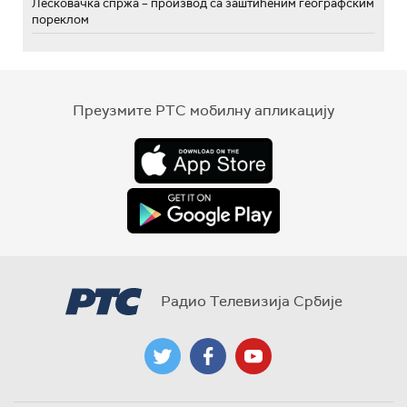
Лесковачка спржа – производ са заштићеним географским
пореклом
Преузмите РТС мобилну апликацију
Радио Телевизија Србије