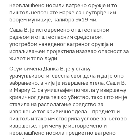
неовлашћено носили ватрено оружје и то
пиштољ непознате марке са неутврђеним
бројем муниције, калибра 9x19 мм.
Саша В. је истовремено општеопасном
радњом и општеопасним средством,
употребом наведеног ватреног оружја и
испаљивањем пројектила изазвао опасност за
живот и тело људи.
Осумњичена Данка В. је у стању
урачунљивости, свесна свог дела и да је оно
забрањено, а чије је извршење хтела, Саши В.
и Мариу С. са умишљајем помогла у извршењу
кривичног дела тешко убиство, тако што им је
ставила на располагање средство за
извршење тог кривичног дела – предметни
пиштољ и тако им створила услове за његово
извршење, при чему је истовремено и
неовлашћено носила предметно ватрено