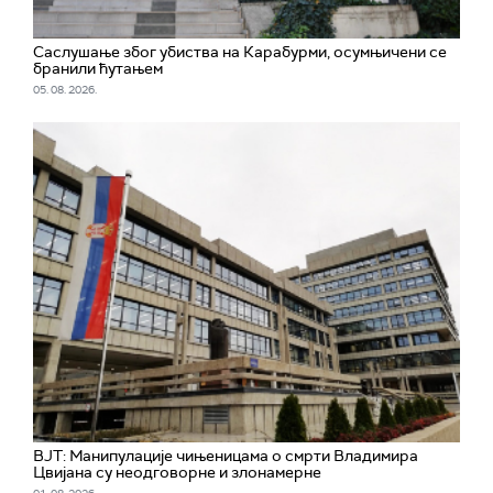
Саслушање због убиства на Карабурми, осумњичени се
бранили ћутањем
05. 08. 2026.
ВЈТ: Манипулације чињеницама о смрти Владимира
Цвијана су неодговорне и злонамерне