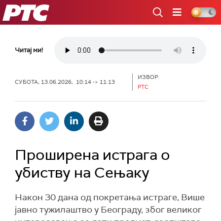
РТС
Читај ми!
ИЗВОР:
СУБОТА, 13.06.2026, 10:14 -> 11:13
РТС
Проширена истрага о
убиству на Сењаку
Након 30 дана од покретања истраге, Више
јавно тужилаштво у Београду, због великог