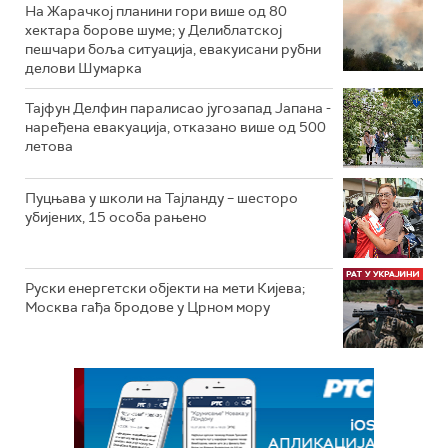
На Жарачкој планини гори више од 80
хектара борове шуме; у Делиблатској
пешчари боља ситуација, евакуисани рубни
делови Шумарка
Тајфун Делфин паралисао југозапад Јапана -
наређена евакуација, отказано више од 500
летова
Пуцњава у школи на Тајланду – шесторо
убијених, 15 особа рањено
Руски енергетски објекти на мети Кијева;
Москва гађа бродове у Црном мору