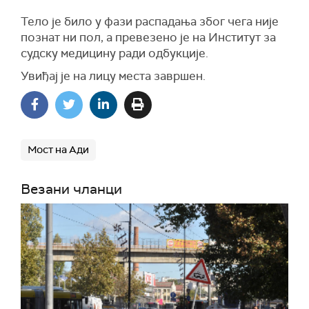
Тело је било у фази распадања због чега није
познат ни пол, а превезено је на Институт за
судску медицину ради одбукције.
Увиђај је на лицу места завршен.
Мост на Ади
Везани чланци