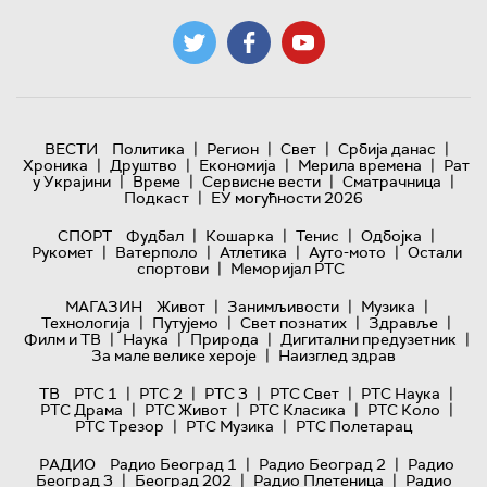
|
|
|
|
ВЕСТИ
Политика
Регион
Свет
Србија данас
|
|
|
|
Хроника
Друштво
Економија
Мерила времена
Рат
|
|
|
|
у Украјини
Време
Сервисне вести
Сматрачница
|
Подкаст
ЕУ могућности 2026
|
|
|
|
СПОРТ
Фудбал
Кошарка
Тенис
Одбојка
|
|
|
|
Рукомет
Ватерполо
Атлетика
Ауто-мото
Остали
|
спортови
Меморијал РТС
|
|
|
МАГАЗИН
Живот
Занимљивости
Музика
|
|
|
|
Технологијa
Путујемо
Свет познатих
Здравље
|
|
|
|
Филм и ТВ
Наука
Природа
Дигитални предузетник
|
За мале велике хероје
Наизглед здрав
|
|
|
|
|
ТВ
РТС 1
РТС 2
РТС 3
РТС Свет
РТС Наука
|
|
|
|
РТС Драма
РТС Живот
РТС Класика
РТС Коло
|
|
РТС Трезор
РТС Музика
РТС Полетарац
|
|
РАДИО
Радио Београд 1
Радио Београд 2
Радио
|
|
|
Београд 3
Београд 202
Радио Плетеница
Радио