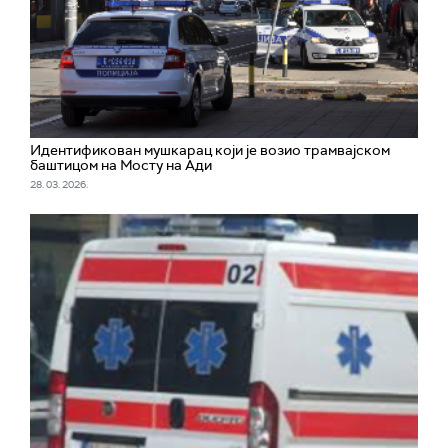
Идентификован мушкарац који је возио трамвајском
баштицом на Мосту на Ади
28. 03. 2026.