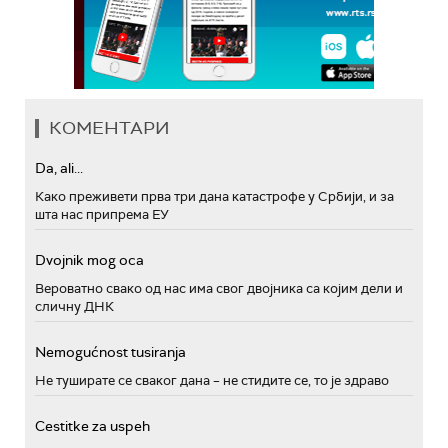
КОМЕНТАРИ
Da, ali...
Како преживети прва три дана катастрофе у Србији, и за
шта нас припрема ЕУ
Dvojnik mog oca
Вероватно свако од нас има свог двојника са којим дели и
сличну ДНК
Nemogućnost tusiranja
Не туширате се сваког дана – не стидите се, то је здраво
Cestitke za uspeh