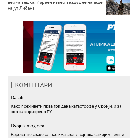
веома тешка; Израел извео ваздушне нападе
на југ Либана
КОМЕНТАРИ
Da, ali...
Како преживети прва три дана катастрофе у Србији, и за
шта нас припрема ЕУ
Dvojnik mog oca
Вероватно свако од нас има свог двојника са којим дели и