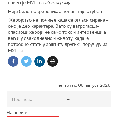
навео је МУП на
Инстаграму
.
Није било повређених, а новац није отуђен.
"Херојство не почиње када се огласи сирена –
оно је део карактера. Зато су ватрогасци-
спасиоци хероји не само током интервенција
већ и у свакодневном животу, када је
потребно стати у заштиту других", поручују из
МУП-а.
четвртак, 06. август 2026.
Прогноза
Најновије