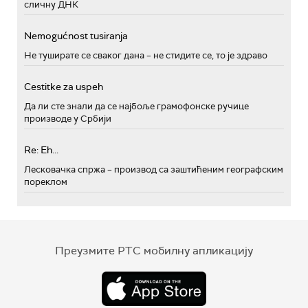
сличну ДНК
Nemogućnost tusiranja
Не туширате се сваког дана – не стидите се, то је здраво
Cestitke za uspeh
Да ли сте знали да се најбоље грамофонске ручице
производе у Србији
Re: Eh...
Лесковачка спржа – производ са заштићеним географским
пореклом
Преузмите РТС мобилну апликацију