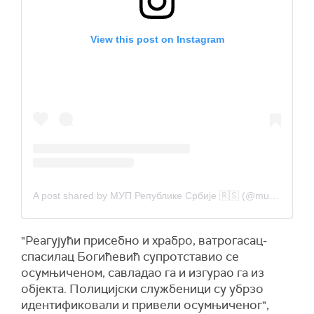
View this post on Instagram
A post shared by МУП Републике Србије 🇷🇸 (@mupsrbije)
"Реагујући присебно и храбро, ватрогасац-
спасилац Богићевић супротставио се
осумњиченом, савладао га и изгурао га из
објекта. Полицијски службеници су убрзо
идентификовали и привели осумњиченог",