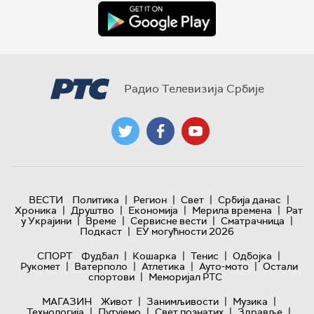
Радио Телевизија Србије
|
|
|
|
ВЕСТИ
Политика
Регион
Свет
Србија данас
|
|
|
|
Хроника
Друштво
Економија
Мерила времена
Рат
|
|
|
|
у Украјини
Време
Сервисне вести
Сматрачница
|
Подкаст
ЕУ могућности 2026
|
|
|
|
СПОРТ
Фудбал
Кошарка
Тенис
Одбојка
|
|
|
|
Рукомет
Ватерполо
Атлетика
Ауто-мото
Остали
|
спортови
Меморијал РТС
|
|
|
МАГАЗИН
Живот
Занимљивости
Музика
|
|
|
|
Технологијa
Путујемо
Свет познатих
Здравље