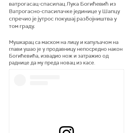
ватрогасац-спасилац Лука Богићевић из
Ватрогасно-спасилачке јединице у Шапцу
спречио је јутрос покушај разбојништва у
том граду.
Мушкарац са маском на лицу и капуљачом на
глави ушао је у продавницу непосредно након
Богићевића, извадио нож и затражио од
раднице да му преда новац из касе.