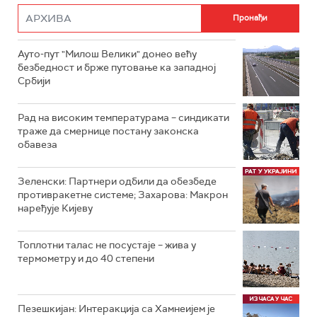
Ауто-пут "Милош Велики" донео већу
безбедност и брже путовање ка западној
Србији
Рад на високим температурама – синдикати
траже да смернице постану законска
обавеза
Зеленски: Партнери одбили да обезбеде
противракетне системе; Захарова: Макрон
наређује Кијеву
Топлотни талас не посустаје – жива у
термометру и до 40 степени
Пезешкијан: Интеракција са Хамнеијем је