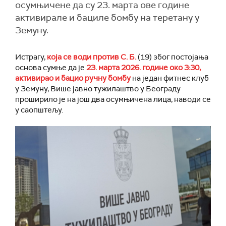
осумњичене да су 23. марта ове године
активирале и бациле бомбу на теретану у
Земуну.
Истрагу,
која се води против С. Б.
(19) због постојања
основа сумње да је
23. марта 2026. године око 3:30,
активирао и бацио ручну бомбу
на један фитнес клуб
у Земуну, Више јавно тужилаштво у Београду
проширило је на још два осумњичена лица, наводи се
у саопштељу.