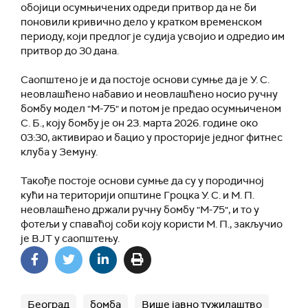
обојици осумњичених одреди притвор да не би
поновили кривично дело у кратком временском
периоду, који предлог је судија усвојио и одредио им
притвор до 30 дана.
Саопштено је и да постоје основи сумње да је У. С.
неовлашћено набавио и неовлашћено носио ручну
бомбу модел "М-75" и потом је предао осумњиченом
С. Б., коју бомбу је он 23. марта 2026. године око
03:30, активирао и бацио у просторије једног фитнес
клуба у Земуну.
Такође постоје основи сумње да су у породичној
кући на територији општине Гроцка У. С. и М. П.
неовлашћено држали ручну бомбу "М-75", и то у
фотељи у спаваћој соби коју користи М. П., закључио
је ВЈТ у саопштењу.
Београд
бомба
Више јавно тужилаштво