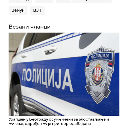
Земун
ВЈТ
Везани чланци
Ухапшен у Београду осумњичени за злостављање и
мучење, одређен му је притвор од 30 дана