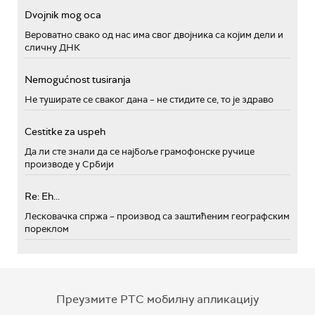
Dvojnik mog oca
Вероватно свако од нас има свог двојника са којим дели и
сличну ДНК
Nemogućnost tusiranja
Не туширате се сваког дана – не стидите се, то је здраво
Cestitke za uspeh
Да ли сте знали да се најбоље грамофонске ручице
производе у Србији
Re: Eh...
Лесковачка спржа – производ са заштићеним географским
пореклом
Преузмите РТС мобилну апликацију