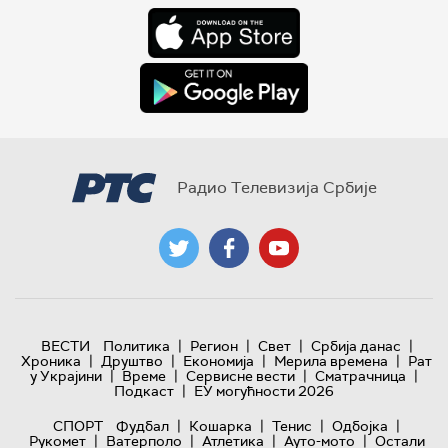
Радио Телевизија Србије
|
|
|
|
ВЕСТИ
Политика
Регион
Свет
Србија данас
|
|
|
|
Хроника
Друштво
Економија
Мерила времена
Рат
|
|
|
|
у Украјини
Време
Сервисне вести
Сматрачница
|
Подкаст
ЕУ могућности 2026
|
|
|
|
СПОРТ
Фудбал
Кошарка
Тенис
Одбојка
|
|
|
|
Рукомет
Ватерполо
Атлетика
Ауто-мото
Остали