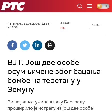
РТС
ИЗВОР:
ЧЕТВРТАК, 11.06.2026, 12:18 -
АУТОР:
> 12:36
РТС
ВЈТ: Још две особе
осумњичене због бацања
бомбе на теретану у
Земуну
Више јавно тужилаштво у Београду
проширило је истрагу на још две особе