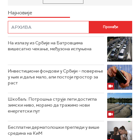
Најновије
На излазу из Србије на Батровцима
вишесатно чекање, међузона испуњена
Инвестициони фондови у Србији – поверење
у њих и даље мало, али постоји простор за
раст
Шкобаљ: Потрошња струје лети достигла
зимски ниво, морамо да тражимо нови
енергетски пут
Бесплатни дерматолошки прегледи у више
средина на КиМ