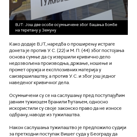
ВЈТ: Још две особе осумњичене због бацања бомбе
на теретану у Земуну
Како додаје ВЈТ, наредба о проширењу истраге
донета је против У. С. (22) и М. П. (44) због постојања
основа сумње да су извршили кривично дело
недозвољена производња, држање, ношење и
промет оружја и експлозивних материја у
саизвршилаштву, а против У. С. и због још једног
наведеног кривичног дела.
Осумњичени су се на саслушању пред поступајућим
јавним тужиоцем бранили ћутањем, односно
искористили су своје законско право да не износе
одбрану, наводе из тужилаштва.
Након саслушања тужилаштво је предложило судији
за претходни поступак Вишег суда у Београду да