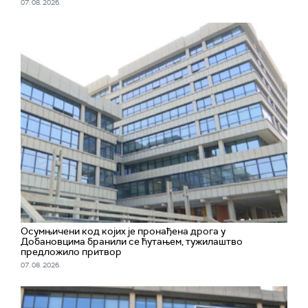
07. 08. 2026.
Осумњичени код којих је пронађена дрога у
Добановцима бранили се ћутањем, тужилаштво
предложило притвор
07. 08. 2026.