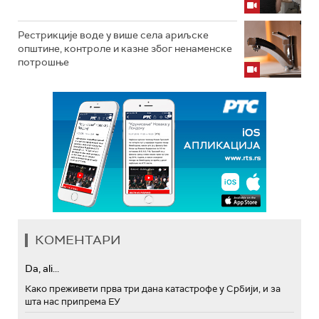
Рестрикције воде у више села ариљске
општине, контроле и казне због ненаменске
потрошње
КОМЕНТАРИ
Da, ali...
Како преживети прва три дана катастрофе у Србији, и за
шта нас припрема ЕУ