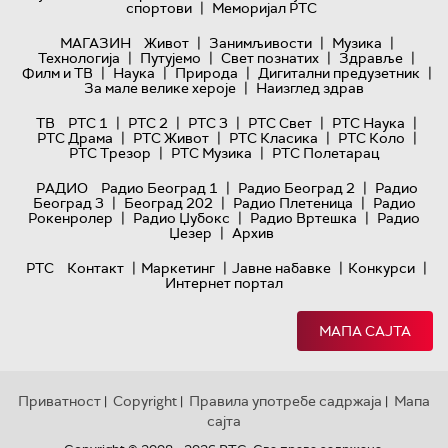
|
спортови
Меморијал РТС
|
|
|
МАГАЗИН
Живот
Занимљивости
Музика
|
|
|
|
Технологијa
Путујемо
Свет познатих
Здравље
|
|
|
|
Филм и ТВ
Наука
Природа
Дигитални предузетник
|
За мале велике хероје
Наизглед здрав
|
|
|
|
|
ТВ
РТС 1
РТС 2
РТС 3
РТС Свет
РТС Наука
|
|
|
|
РТС Драма
РТС Живот
РТС Класика
РТС Коло
|
|
РТС Трезор
РТС Музика
РТС Полетарац
|
|
РАДИО
Радио Београд 1
Радио Београд 2
Радио
|
|
|
Београд 3
Београд 202
Радио Плетеница
Радио
|
|
|
Рокенролер
Радио Џубокс
Радио Вртешка
Радио
|
Џезер
Архив
|
|
|
|
РТС
Контакт
Маркетинг
Јавне набавке
Конкурси
Интернет портал
МАПА САЈТА
Приватност
Copyright
Правила употребе садржаја
Мапа
|
|
|
сајта