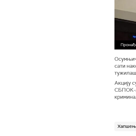
Пронађе
Осумњич
сати нак
тужилаш
Акцију 
СБПОК-а
кримина
Хапшењ