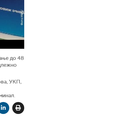
ање до 48
адлежно
ва, УКП,
минал.