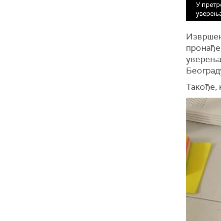
У претр
уверењ
Извршен
пронађе
уверења,
Београд
Такође, 