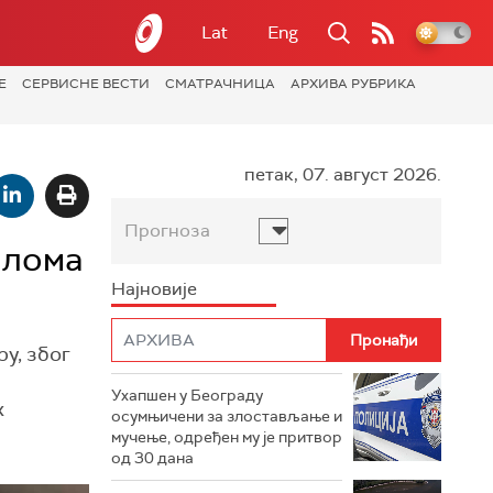
Lat
Eng
Е
СЕРВИСНЕ ВЕСТИ
СМАТРАЧНИЦА
АРХИВА РУБРИКА
петак, 07. август 2026.
Прогноза
плома
Најновије
у, због
Ухапшен у Београду
х
осумњичени за злостављање и
мучење, одређен му је притвор
од 30 дана