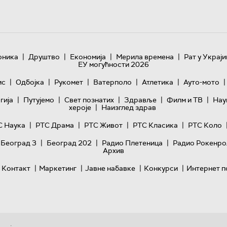
|
|
|
|
оника
Друштво
Економија
Мерила времена
Рат у Украји
ЕУ могућности 2026
|
|
|
|
|
|
ис
Одбојка
Рукомет
Ватерполо
Атлетика
Ауто-мото
|
|
|
|
|
гијa
Путујемо
Свет познатих
Здравље
Филм и ТВ
Нау
|
хероје
Наизглед здрав
|
|
|
|
С Наука
РТС Драма
РТС Живот
РТС Класика
РТС Коло
|
|
|
 Београд 3
Београд 202
Радио Плетеница
Радио Рокенро
Архив
|
|
|
|
Контакт
Маркетинг
Јавне набавке
Конкурси
Интернет п