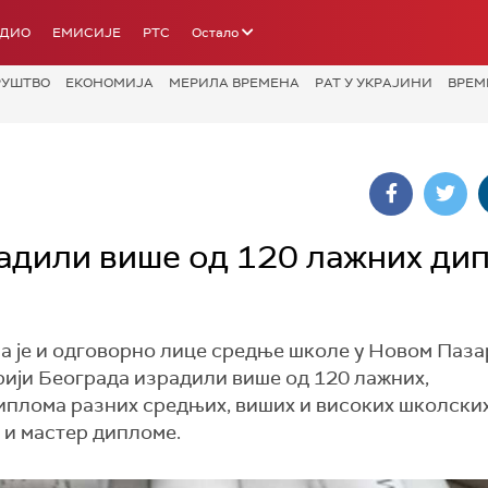
АДИО
ЕМИСИЈЕ
РТС
Остало
РУШТВО
ЕКОНОМИЈА
МЕРИЛА ВРЕМЕНА
РАТ У УКРАЈИНИ
ВРЕМ
радили више од 120 лажних ди
ма је и одговорно лице средње школе у Новом Пазар
орији Београда израдили више од 120 лажних,
иплома разних средњих, виших и високих школски
 и мастер дипломе.