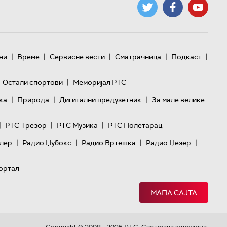
|
|
|
|
|
ни
Време
Сервисне вести
Сматрачница
Подкаст
|
Остали спортови
Меморијал РТС
|
|
|
ка
Природа
Дигитални предузетник
За мале велике
|
|
|
РТС Трезор
РТС Музика
РТС Полетарац
|
|
|
|
лер
Радио Џубокс
Радио Вртешка
Радио Џезер
ортал
МАПА САЈТА