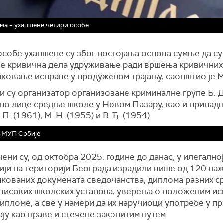
ма – ухапшене четири особе
особе ухапшене су због постојања основа сумње да су
е кривична дела удруживање ради вршења кривичних
ковање исправе у продуженом трајању, саопштио је 
 су организатор организоване криминалне групе Б. Д.
но лице средње школе у Новом Пазару, као и припад
 П. (1961), М. Н. (1955) и В. Ђ. (1954).
 МУП Србије
ни су, од октобра 2025. године до данас, у илегално
ији на територији Београда израдили више од 120 лаж
кованих докумената сведочанства, диплома разних с
 високих школских установа, уверења о положеним ис
ипломе, а све у намери да их наручиоци употребе у п
ју као праве и стечене законитим путем.