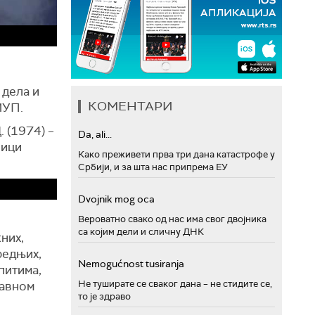
 дела и
КОМЕНТАРИ
МУП.
 (1974) –
Da, ali...
ници
Како преживети прва три дана катастрофе у
Србији, и за шта нас припрема ЕУ
Dvojnik mog oca
Вероватно свако од нас има свог двојника
ј
са којим дели и сличну ДНК
них,
редњих,
Nemogućnost tusiranja
питима,
Не туширате се сваког дана – не стидите се,
равном
то је здраво