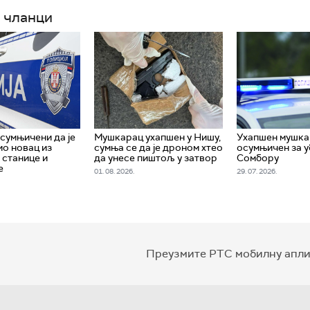
 чланци
сумњичени да је
Мушкарац ухапшен у Нишу,
Ухапшен мушка
о новац из
сумња се да је дроном хтео
осумњичен за у
 станице и
да унесе пиштољ у затвор
Сомбору
е
01. 08. 2026.
29. 07. 2026.
Преузмите РТС мобилну апли