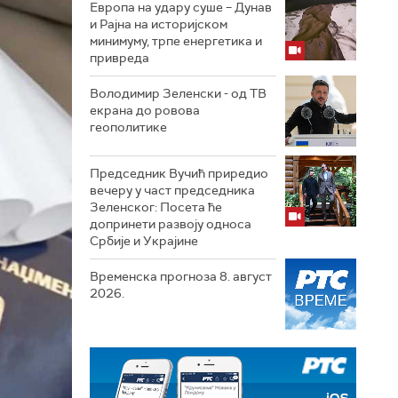
Европа на удару суше – Дунав
и Рајна на историјском
минимуму, трпе енергетика и
привреда
Володимир Зеленски - од ТВ
екрана до ровова
геополитике
Председник Вучић приредио
вечеру у част председника
Зеленског: Посета ће
допринети развоју односа
Србије и Украјине
Временска прогноза 8. август
2026.