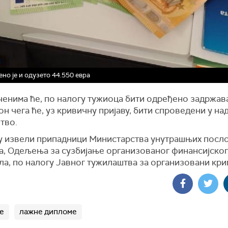
но је и одузето 44.550 евра
енима ће, по налогу тужиоца бити одређено задржав
он чега ће, уз кривичну пријаву, бити спроведени у н
тво.
су извели припадници Министарства унутрашњих посло
, Одељења за сузбијање организованог финансијског
ла, по налогу Јавног тужилаштва за организовани кри
е
лажне дипломе