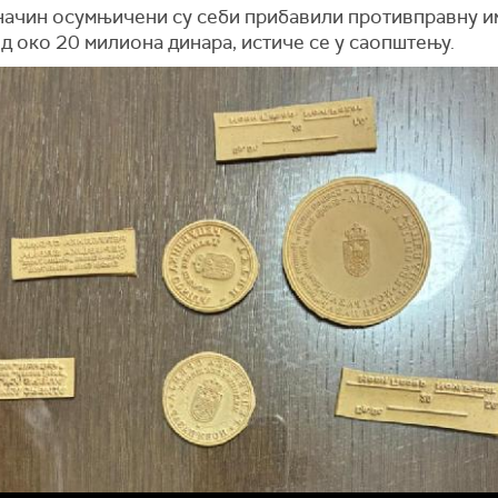
 начин осумњичени су себи прибавили противправну 
д око 20 милиона динара, истиче се у саопштењу.