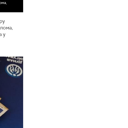
ома,
ру
лома,
а у