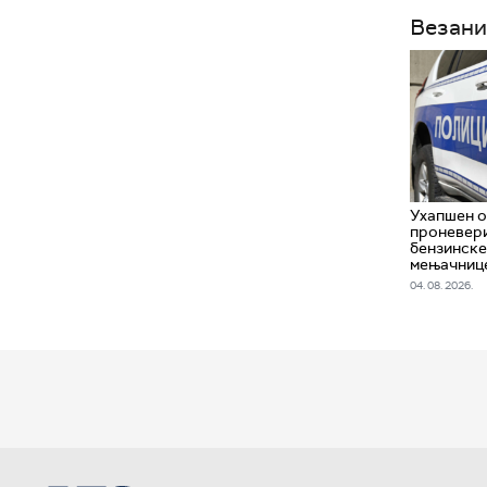
Везани
Ухапшен о
проневери
бензинске
мењачниц
04. 08. 2026.