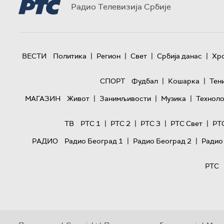
Радио Телевизија Србије
|
|
|
|
ВЕСТИ
Политика
Регион
Свет
Србија данас
Хр
|
|
СПОРТ
Фудбал
Кошарка
Тен
|
|
|
МАГАЗИН
Живот
Занимљивости
Музика
Техноло
|
|
|
|
ТВ
РТС 1
РТС 2
РТС 3
РТС Свет
РТ
|
|
РАДИО
Радио Београд 1
Радио Београд 2
Радио
РТС