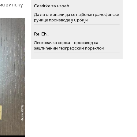
имовинску
Cestitke za uspeh
Да ли сте знали да се најбоље грамофонске
ручице производе у Србији
Re: Eh...
Лесковачка спржа – производ са
заштићеним географским пореклом