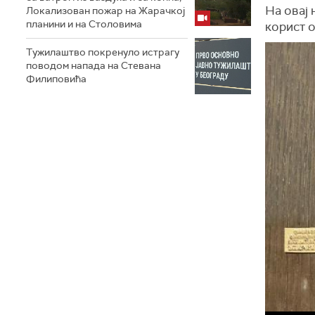
На овај
Локализован пожар на Жарачкој
планини и на Столовима
корист о
Тужилаштво покренуло истрагу
поводом напада на Стевана
Филиповића