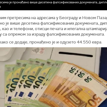
есима је пронађено више десетина фалсификованих докумената, дипл
а
им претресима на адресама у Београду и Новом Паза
но је више десетина фалсификованих докумената, дип
 као и телефони, отисци печата и илегална штампариј
у са опремом за израду фалсификованих докумената.
како се додаје, пронађено је и одузето 44.550 евра.