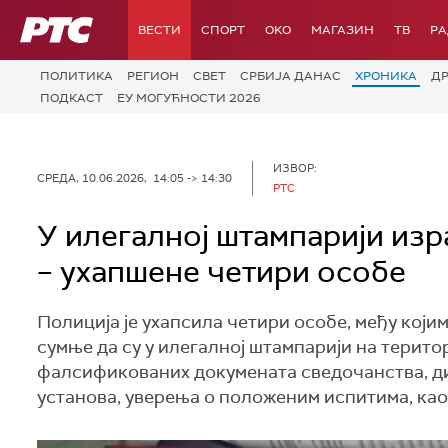
РТС
ВЕСТИ
СПОРТ
OKO
МАГАЗИН
ТВ
Р
ПОЛИТИКА
РЕГИОН
СВЕТ
СРБИЈА ДАНАС
ХРОНИКА
Д
ПОДКАСТ
ЕУ МОГУЋНОСТИ 2026
ИЗВОР:
СРЕДА, 10.06.2026, 14:05 -> 14:30
РТС
У илегалној штампарији из
– ухапшене четири особе
Полиција је ухапсила четири особе, међу који
сумње да су у илегалној штампарији на терит
фалсификованих докумената сведочанства, д
установа, уверења о положеним испитима, као