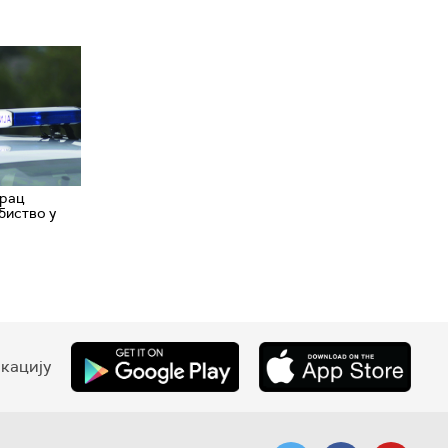
рац
биство у
кацију