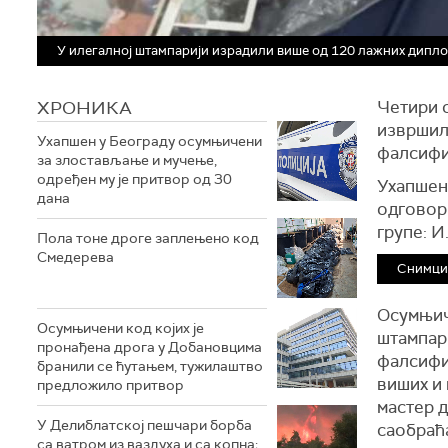
У илегалној штампарији израдили више од 120 лажних дипло
ХРОНИКА
Четири 
извршил
Ухапшен у Београду осумњичени
фалсифи
за злостављање и мучење,
одређен му је притвор од 30
Ухапшени
дана
одговор
групе: И.
Пола тоне дроге заплењено код
Смедерева
Снимци
Осумњиче
Осумњичени код којих је
штампар
пронађена дрога у Добановцима
фалсифи
бранили се ћутањем, тужилаштво
виших и
предложило притвор
мастер д
У Делиблатској пешчари борба
саобраћа
са ватром из ваздуха и са копна;